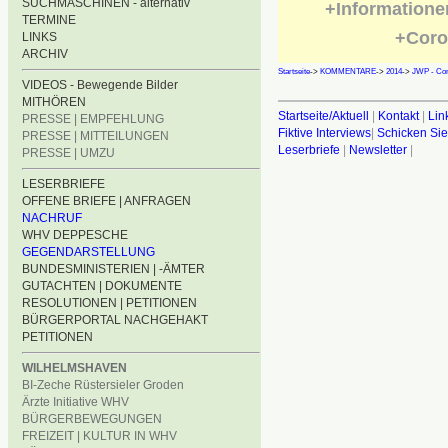
SUCHMASCHINEN - alternativ
+Informatione
TERMINE
+Coro
LINKS
ARCHIV
Startseite
->
KOMMENTARE
->
2014
->
JWP - Con
VIDEOS - Bewegende Bilder
MITHÖREN
Startseite/Aktuell
|
Kontakt
|
Lin
PRESSE | EMPFEHLUNG
Fiktive Interviews
|
Schicken Sie
PRESSE | MITTEILUNGEN
Leserbriefe
|
Newsletter
|
PRESSE | UMZU
LESERBRIEFE
OFFENE BRIEFE | ANFRAGEN
NACHRUF
WHV DEPPESCHE
GEGENDARSTELLUNG
BUNDESMINISTERIEN | -ÄMTER
GUTACHTEN | DOKUMENTE
RESOLUTIONEN | PETITIONEN
BÜRGERPORTAL NACHGEHAKT
PETITIONEN
WILHELMSHAVEN
BI-Zeche Rüstersieler Groden
Ärzte Initiative WHV
BÜRGERBEWEGUNGEN
FREIZEIT | KULTUR IN WHV