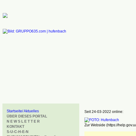
Startseite/ Aktuelles
Seit 24-03-2022 online:
ÜBER DIESES PORTAL
N E W S L E T T E R
Zur Webside (https://help.gov.u
KONTAKT
S-U-C-H-E-N