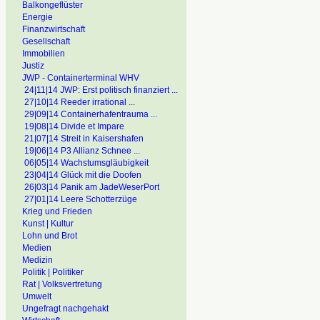
Balkongeflüster
Energie
Finanzwirtschaft
Gesellschaft
Immobilien
Justiz
JWP - Containerterminal WHV
24|11|14 JWP: Erst politisch finanziert ...
27|10|14 Reeder irrational ...
29|09|14 Containerhafentrauma ...
19|08|14 Divide et Impare
21|07|14 Streit in Kaisershafen
19|06|14 P3 Allianz Schnee ...
06|05|14 Wachstumsgläubigkeit
23|04|14 Glück mit die Doofen
26|03|14 Panik am JadeWeserPort
27|01|14 Leere Schotterzüge
Krieg und Frieden
Kunst | Kultur
Lohn und Brot
Medien
Medizin
Politik | Politiker
Rat | Volksvertretung
Umwelt
Ungefragt nachgehakt