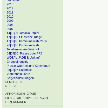
Wirtschaft
2013
2012
2011
2010
2009
2008
2007
14|11|06 Jamaika Papier
17|10|06 OB Menzel Klage
12|09|06 Kommunalwahl 2006
28|06|06 Kommunalwahl
Toilettenwagen Genius 1
04|07|06_Presse oder PR?
WOBAU JADE 3. Verkauf
Chemieindustrie
Presse Wahrheit und Kommunen
25|03|06 Gaspreise
Viereinhalb Jahre
Gegendarstellungen
PERSONEN
REDEN
APHORISMEN | ZITATE
LITERATUR - EMPFEHLUNGEN
REZENSIONEN