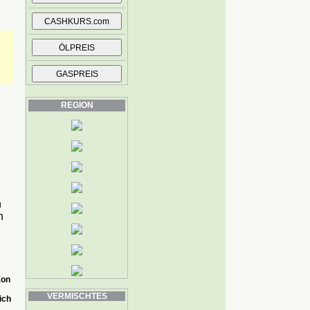
REGION
h
h
Eon
VERMISCHTES
ich