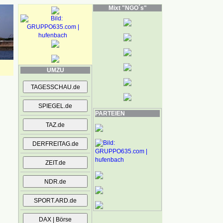
Mixt "NGO´s"
UMZU
PARTEIEN