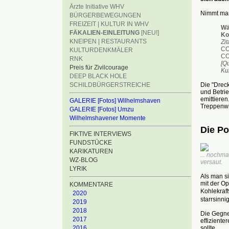
Ärzte Initiative WHV
Nimmt man
BÜRGERBEWEGUNGEN
FREIZEIT | KULTUR IN WHV
Wä
FÄKALIEN-EINLEITUNG
[NEU!]
Ko
KNEIPEN | RESTAURANTS
Zit
CO
KULTURDENKMÄLER
CO2
RNK
[Qu
Preis für Zivilcourage
Kur
DEEP BLACK HOLE
Die "Drec
SCHILDBÜRGERSTREICHE
und Betri
emittieren
GALERIE [Fotos] Wilhelmshaven
Treppenwi
GALERIE [Fotos] Umzu
Wilhelmshavener Momente
Die Po
FIKTIVE INTERVIEWS
FUNDSTÜCKE
KARIKATUREN
... nochma
WZ-BLOG
versaut.
LYRIK
Als man si
mit der Op
KOMMENTARE
Kohlekraf
2020
starrsinni
2019
2018
Die Gegne
2017
effiziente
sollte.
2016