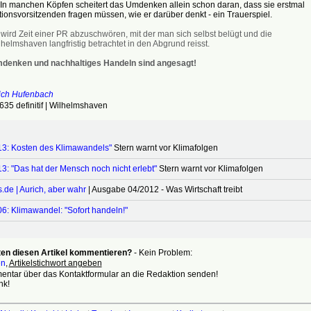
In manchen Köpfen scheitert das Umdenken allein schon daran, dass sie erstmal
tionsvorsitzenden fragen müssen, wie er darüber denkt - ein Trauerspiel.
 wird Zeit einer PR abzuschwören, mit der man sich selbst belügt und die
helmshaven langfristig betrachtet in den Abgrund reisst.
denken und nachhaltiges Handeln sind angesagt!
rich Hufenbach
5 definitif | Wilhelmshaven
13: Kosten des Klimawandels"
Stern warnt vor Klimafolgen
3: "Das hat der Mensch noch nicht erlebt"
Stern warnt vor Klimafolgen
.de | Aurich, aber wahr
| Ausgabe 04/2012 - Was Wirtschaft treibt
6: Klimawandel: "Sofort handeln!"
en diesen Artikel kommentieren?
- Kein Problem:
en
,
Artikelstichwort angeben
ntar über das Kontaktformular an die Redaktion senden!
nk!