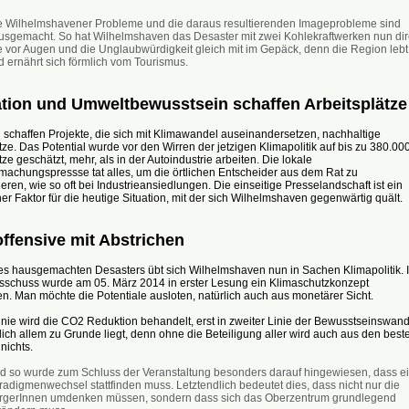
e Wilhelmshavener Probleme und die daraus resultierenden Imageprobleme sind
usgemacht. So hat Wilhelmshaven das Desaster mit zwei Kohlekraftwerken nun dir
ve vor Augen und die Unglaubwürdigkeit gleich mit im Gepäck, denn die Region lebt
d ernährt sich förmlich vom Tourismus.
tion und Umweltbewusstsein schaffen Arbeitsplätze
g schaffen Projekte, die sich mit Klimawandel auseinandersetzen, nachhaltige
tze. Das Potential wurde vor den Wirren der jetzigen Klimapolitik auf bis zu 380.00
tze geschätzt, mehr, als in der Autoindustrie arbeiten. Die lokale
achungspressse tat alles, um die örtlichen Entscheider aus dem Rat zu
eren, wie so oft bei Industrieansiedlungen. Die einseitige Presselandschaft ist ein
er Faktor für die heutige Situation, mit der sich Wilhelmshaven gegenwärtig quält.
ffensive mit Abstrichen
ses hausgemachten Desasters übt sich Wilhelmshaven nun in Sachen Klimapolitik. 
schuss wurde am 05. März 2014 in erster Lesung ein Klimaschutzkonzept
n. Man möchte die Potentiale ausloten, natürlich auch aus monetärer Sicht.
Linie wird die CO2 Reduktion behandelt, erst in zweiter Linie der Bewusstseinswand
lich allem zu Grunde liegt, denn ohne die Beteiligung aller wird auch aus den best
nichts.
d so wurde zum Schluss der Veranstaltung besonders darauf hingewiesen, dass e
radigmenwechsel stattfinden muss. Letztendlich bedeutet dies, dass nicht nur die
rgerInnen umdenken müssen, sondern dass sich das Oberzentrum grundlegend