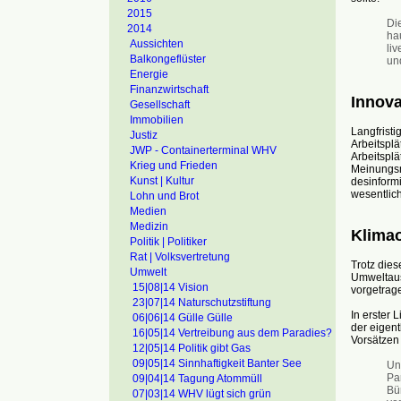
2015
Di
2014
ha
Aussichten
li
Balkongeflüster
un
Energie
Finanzwirtschaft
Innova
Gesellschaft
Immobilien
Langfristi
Justiz
Arbeitsplä
JWP - Containerterminal WHV
Arbeitsplä
Krieg und Frieden
Meinungsm
Kunst | Kultur
desinformi
wesentlich
Lohn und Brot
Medien
Medizin
Klimao
Politik | Politiker
Rat | Volksvertretung
Trotz die
Umwelt
Umweltaus
15|08|14 Vision
vorgetrage
23|07|14 Naturschutzstiftung
In erster 
06|06|14 Gülle Gülle
der eigent
16|05|14 Vertreibung aus dem Paradies?
Vorsätzen 
12|05|14 Politik gibt Gas
09|05|14 Sinnhaftigkeit Banter See
Un
Pa
09|04|14 Tagung Atommüll
Bü
07|03|14 WHV lügt sich grün