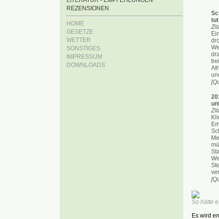
LITERATUR - EMPFEHLUNGEN
REZENSIONEN
Sc
tut
HOME
Zit
GESETZE
Ei
WETTER
dr
We
SONSTIGES
dr
IMPRESSUM
tre
DOWNLOADS
Af
und
[Q
20
un
Zit
Kl
Em
Sc
Me
mü
St
We
Ste
ver
[Q
So hätte e
Es wird en