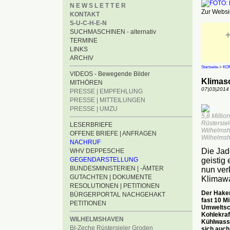
N E W S L E T T E R
Zur Websid
KONTAKT
S-U-C-H-E-N
SUCHMASCHINEN - alternativ
+
TERMINE
LINKS
ARCHIV
Startseite
->
KO
VIDEOS - Bewegende Bilder
Klimas
MITHÖREN
07|03|2014
PRESSE | EMPFEHLUNG
PRESSE | MITTEILUNGEN
PRESSE | UMZU
5,8 Milli
Rüstersie
LESERBRIEFE
Wilhelmsha
OFFENE BRIEFE | ANFRAGEN
Wilhelmsh
NACHRUF
Die Jade
WHV DEPPESCHE
GEGENDARSTELLUNG
geistig
BUNDESMINISTERIEN | -ÄMTER
nun ver
GUTACHTEN | DOKUMENTE
Klimawa
RESOLUTIONEN | PETITIONEN
Der Haken
BÜRGERPORTAL NACHGEHAKT
fast 10 Mi
PETITIONEN
Umweltsch
Kohlekraf
WILHELMSHAVEN
Kühlwasse
BI-Zeche Rüstersieler Groden
sich auch