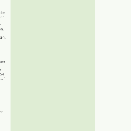
eder
ber
t
en.
ken.
uer
n
 54
.. "
er