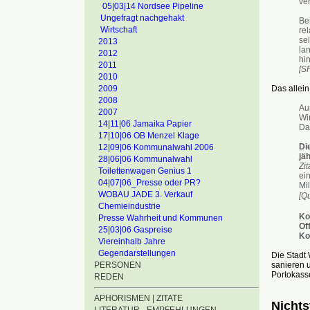
ve
05|03|14 Nordsee Pipeline
Ungefragt nachgehakt
Be
Wirtschaft
rel
sel
2013
lan
2012
hi
2011
[S
2010
Das allein
2009
2008
Au
2007
Wi
14|11|06 Jamaika Papier
Da
17|10|06 OB Menzel Klage
Di
12|09|06 Kommunalwahl 2006
jäh
28|06|06 Kommunalwahl
Zit
Toilettenwagen Genius 1
ei
04|07|06_Presse oder PR?
Mil
WOBAU JADE 3. Verkauf
[Q
Chemieindustrie
Ko
Presse Wahrheit und Kommunen
Of
25|03|06 Gaspreise
Ko
Viereinhalb Jahre
Gegendarstellungen
Die Stadt
sanieren u
PERSONEN
Portokass
REDEN
APHORISMEN | ZITATE
Nichts