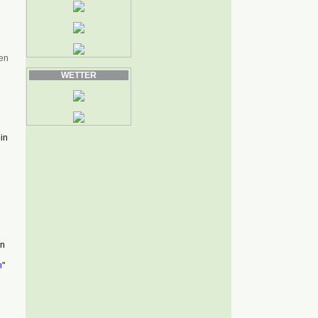
en
WETTER
in
en
n
"