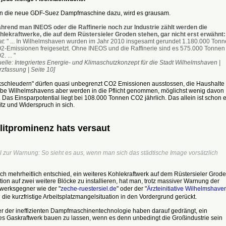
 die neue GDF-Suez Dampfmaschine dazu, wird es grausam.
hrend man INEOS oder die Raffinerie noch zur Industrie zählt werden die
hlekraftwerke, die auf dem Rüstersieler Groden stehen, gar nicht erst erwähnt:
at:
" ... In Wilhelmshaven wurden im Jahr 2010 insgesamt gerundet 1.180.000 Tonn
2-Emissionen freigesetzt. Ohne INEOS und die Raffinerie sind es 575.000 Tonnen
. ... "
elle: Integriertes Energie- und Klimaschutzkonzept für die Stadt Wilhelmshaven |
zfassung | Seite 10]
kschleudern" dürfen quasi unbegrenzt CO2 Emissionen ausstossen, die Haushalte
ebe Wilhelmshavens aber werden in die Pflicht genommen, möglichst wenig davon
. Das Einsparpotential liegt bei 108.000 Tonnen CO2 jährlich. Das allein ist schon e
tz und Widerspruch in sich.
litprominenz hats versaut
l zur Warnung: So sieht es aus, wenn man sich das städtische Image vorsätzlich
ch mehrheitlich entschied, ein weiteres Kohlekraftwerk auf dem Rüstersieler Grod
tion auf zwei weitere Blöcke zu installieren, hat man, trotz massiver Warnung der
twerksgegner wie der "
zeche-ruestersiel.de
" oder der "
Ärzteinitiative Wilhelmshave
g die kurzfristige Arbeitsplatzmangelsituation in den Vordergrund gerückt.
r der ineffizienten Dampfmaschinentechnologie haben darauf gedrängt, ein
res Gaskraftwerk bauen zu lassen, wenn es denn unbedingt die Großindustrie sein