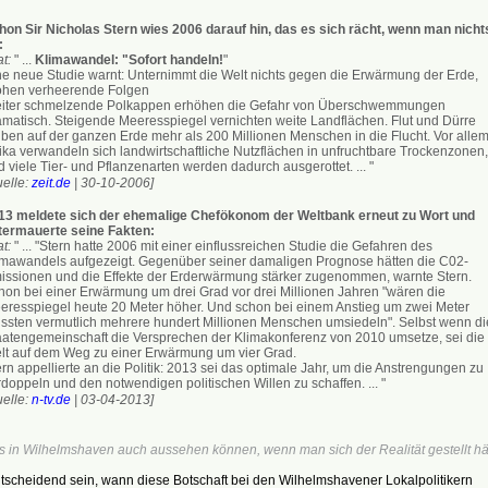
hon Sir Nicholas Stern wies 2006 darauf hin, das es sich rächt, wenn man nicht
:
at:
" ...
Klimawandel: "Sofort handeln!
"
ne neue Studie warnt: Unternimmt die Welt nichts gegen die Erwärmung der Erde,
ohen verheerende Folgen
iter schmelzende Polkappen erhöhen die Gefahr von Überschwemmungen
amatisch. Steigende Meeresspiegel vernichten weite Landflächen. Flut und Dürre
iben auf der ganzen Erde mehr als 200 Millionen Menschen in die Flucht. Vor allem
rika verwandeln sich landwirtschaftliche Nutzflächen in unfruchtbare Trockenzonen,
 viele Tier- und Pflanzenarten werden dadurch ausgerottet. ... "
uelle:
zeit.de
| 30-10-2006]
13 meldete sich der ehemalige Chefökonom der Weltbank erneut zu Wort und
termauerte seine Fakten:
at:
" ... "Stern hatte 2006 mit einer einflussreichen Studie die Gefahren des
imawandels aufgezeigt. Gegenüber seiner damaligen Prognose hätten die C02-
issionen und die Effekte der Erderwärmung stärker zugenommen, warnte Stern.
hon bei einer Erwärmung um drei Grad vor drei Millionen Jahren "wären die
eresspiegel heute 20 Meter höher. Und schon bei einem Anstieg um zwei Meter
ssten vermutlich mehrere hundert Millionen Menschen umsiedeln". Selbst wenn di
aatengemeinschaft die Versprechen der Klimakonferenz von 2010 umsetze, sei die
lt auf dem Weg zu einer Erwärmung um vier Grad.
rn appellierte an die Politik: 2013 sei das optimale Jahr, um die Anstrengungen zu
doppeln und den notwendigen politischen Willen zu schaffen. ... "
uelle:
n-tv.de
| 03-04-2013]
s in Wilhelmshaven auch aussehen können, wenn man sich der Realität gestellt hät
tscheidend sein, wann diese Botschaft bei den Wilhelmshavener Lokalpolitikern