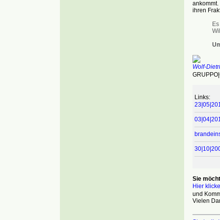
ankommt. 
ihren Frak
Es
Wil
Um
Wolf-Diet
GRUPPO|63
Links:
23|05|20
03|04|201
brandeins
30|10|200
Sie möcht
Hier klick
und Komme
Vielen Da