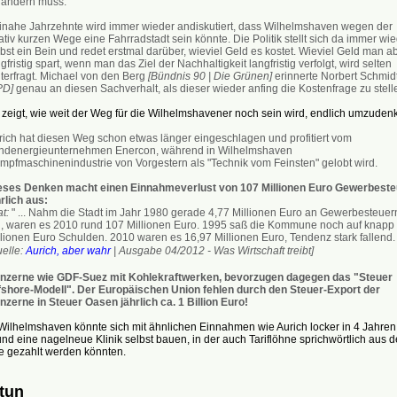
rändern muss.
inahe Jahrzehnte wird immer wieder andiskutiert, dass Wilhelmshaven wegen der
ativ kurzen Wege eine Fahrradstadt sein könnte. Die Politik stellt sich da immer wi
bst ein Bein und redet erstmal darüber, wieviel Geld es kostet. Wieviel Geld man a
gfristig spart, wenn man das Ziel der Nachhaltigkeit langfristig verfolgt, wird selten
nterfragt. Michael von den Berg
[Bündnis 90 | Die Grünen]
erinnerte Norbert Schmid
PD]
genau an diesen Sachverhalt, als dieser wieder anfing die Kostenfrage zu stell
 zeigt, wie weit der Weg für die Wilhelmshavener noch sein wird, endlich umzuden
rich hat diesen Weg schon etwas länger eingeschlagen und profitiert vom
ndenergieunternehmen Enercon, während in Wilhelmshaven
mpfmaschinenindustrie von Vorgestern als "Technik vom Feinsten" gelobt wird.
eses Denken macht einen Einnahmeverlust von 107 Millionen Euro Gewerbeste
rlich aus:
at:
" ... Nahm die Stadt im Jahr 1980 gerade 4,77 Millionen Euro an Gewerbesteuer
n, waren es 2010 rund 107 Millionen Euro. 1995 saß die Kommune noch auf knapp
lionen Euro Schulden. 2010 waren es 16,97 Millionen Euro, Tendenz stark fallend. .
uelle:
Aurich, aber wahr
| Ausgabe 04/2012 - Was Wirtschaft treibt]
nzerne wie GDF-Suez mit Kohlekraftwerken, bevorzugen dagegen das "Steuer
fshore-Modell". Der Europäischen Union fehlen durch den Steuer-Export der
nzerne in Steuer Oasen jährlich ca. 1 Billion Euro!
 Wilhelmshaven könnte sich mit ähnlichen Einnahmen wie Aurich locker in 4 Jahren
nd eine nagelneue Klinik selbst bauen, in der auch Tariflöhne sprichwörtlich aus d
e gezahlt werden könnten.
tun