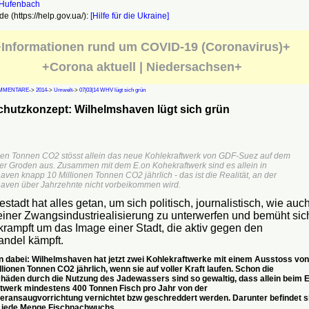
e (https://help.gov.ua/):
[Hilfe für die Ukraine]
Informationen rund um COVID-19 (Coronavirus)+
+Corona aktuell | Niedersachsen+
MMENTARE
->
2014
->
Umwelt
->
07|03|14 WHV lügt sich grün
chutzkonzept: Wilhelmshaven lügt sich grün
onen Tonnen CO2 stösst allein das neue Kohlekraftwerk von GDF-Suez auf dem
ler Groden aus. Zusammen mit dem E.on Kohekraftwerk sind es allein in
ven knapp 10 Millionen Tonnen CO2 jährlich - das ist die Realität, an der
aven über Jahrzehnte nicht vorbeikommen wird.
stadt hat alles getan, um sich politisch, journalistisch, wie auc
 einer Zwangsindustriealisierung zu unterwerfen und bemüht sic
krampft um das Image einer Stadt, die aktiv gegen den
ndel kämpft.
 dabei: Wilhelmshaven hat jetzt zwei Kohlekraftwerke mit einem Ausstoss von
llionen Tonnen CO2 jährlich, wenn sie auf voller Kraft laufen. Schon die
äden durch die Nutzung des Jadewassers sind so gewaltig, dass allein beim 
twerk mindestens 400 Tonnen Fisch pro Jahr von der
ransaugvorrichtung vernichtet bzw geschreddert werden. Darunter befindet s
 jede Menge Fischnachwuchs.