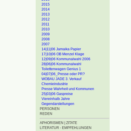
2015
2014
2013
2012
2011
2010
2009
2008
2007
14|11|06 Jamaika Papier
17|10|06 OB Menzel Klage
12|09|06 Kommunalwahl 2006
28|06|06 Kommunalwahl
Toilettenwagen Genius 1
04|07|06_Presse oder PR?
WOBAU JADE 3. Verkauf
Chemieindustrie
Presse Wahrheit und Kommunen
25|03|06 Gaspreise
Viereinhalb Jahre
Gegendarstellungen
PERSONEN
REDEN
APHORISMEN | ZITATE
LITERATUR - EMPFEHLUNGEN