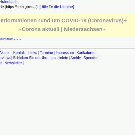
e (https://help.gov.ua/):
[Hilfe für die Ukraine]
Informationen rund um COVID-19 (Coronavirus)+
+Corona aktuell | Niedersachsen+
MMENTARE
->
->
->
Aktuell
|
Kontakt
|
Links
|
Termine
|
Impressum
|
Karikaturen
|
terviews
|
Schicken Sie uns Ihre Leserbriefe
|
Archiv
|
Spenden
|
fe
|
Newsletter
|