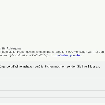
t für Aufregung.
 dem Motto "Planungswahnsinn am Banter See tut 5.000 Menschen weh" für den Erh
ideo ...
[das Bild ist vom 15-07-2014]
...
.... zum Video | youtube
...
gerportal Wilhelmshaven veröffentlichen möchten, senden Sie ihre Bilder an: