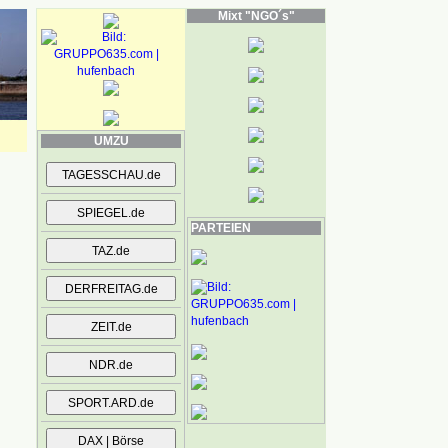
Mixt "NGO´s"
UMZU
PARTEIEN