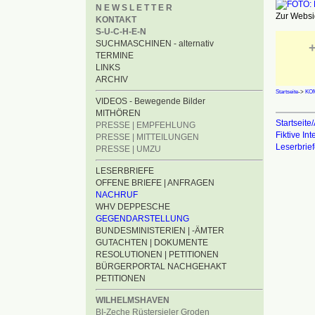
N E W S L E T T E R
Zur Websid
KONTAKT
S-U-C-H-E-N
SUCHMASCHINEN - alternativ
+
TERMINE
LINKS
ARCHIV
Startseite
->
KO
VIDEOS - Bewegende Bilder
MITHÖREN
Startseite/
PRESSE | EMPFEHLUNG
Fiktive In
PRESSE | MITTEILUNGEN
Leserbrie
PRESSE | UMZU
LESERBRIEFE
OFFENE BRIEFE | ANFRAGEN
NACHRUF
WHV DEPPESCHE
GEGENDARSTELLUNG
BUNDESMINISTERIEN | -ÄMTER
GUTACHTEN | DOKUMENTE
RESOLUTIONEN | PETITIONEN
BÜRGERPORTAL NACHGEHAKT
PETITIONEN
WILHELMSHAVEN
BI-Zeche Rüstersieler Groden