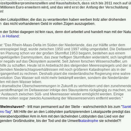
eizeitpolitikerprominenzwillen und Haushaltsloch, dass sich bis 2011 noch auf ü
 Millionen Euro erweitern wird, und das wird erst der Anfang der Verschuldung
in!
den Lokalpolitiker, die das zu verantworten haben werben trotz aller drohenden
n das nicht vorhandenen Geld in vollen Zügen auszugeben.
 der Schlei dagegen ist fein raus, denn dort arbeitet und handelt man mit der Natu
B. in Holland
:
at:
"Das Rhein-Maas-Delta im Süden der Niederlande, das zur Hälfte unter dem
eresspiegel liegt, wurde zwischen 1950 und 1997 völlig umgestaltet. Die Deltawer
ren Planung schon vor der großen Sturmflut 1953 begann, bestehen aus einem
sgeklügelten Dammsystem, das zwar heftigen Sturmfluten widersteht, sich langfrist
er negativ auf das Ökosystem auswirkt. Seit Jahren forschen Wissenschaftler, um
ilfe zu schaffen. Heute ist in Anbetracht des steigenden Meeresspiegels und der s
dernden Niederschlagsverhältnissen mit noch größeren Katastrophen als in der
rgangenheit zu rechnen. Deshalb plant die niederländische Regierung eine wahre
volution: Das Wasser soll nicht mehr bekämpft werden, sondern die Niederländer
llen mit dem Wasser leben.
 dramatische Überschwemmungen in Zukunft zu verhindern und den zunehmend
uerstoffmangel im Deltawasser infolge des Stausystems rückgängig zu machen, sol
r Austausch zwischen Süß- und Meerwasser wieder ermöglicht werden. Einige
mme sollen sogar zwecks Ausweitung der Wasserreservoirs entfernt werden."
 Wilhelmshaven?
- tritt man permanent auf der Stelle - wahrscheinlich bis zum "
Sankt
ns-Tag
". Mit Hilfe der an den Lobbyisten partizipierenden Lokalgazette predigt das
eierabendpolitiker Arm in Arm mit den lächelnden Lobbyisten das Lied von der
genden Großindustrie, bis der Tod und die Umwelt
katastrophe
sie scheidet?!