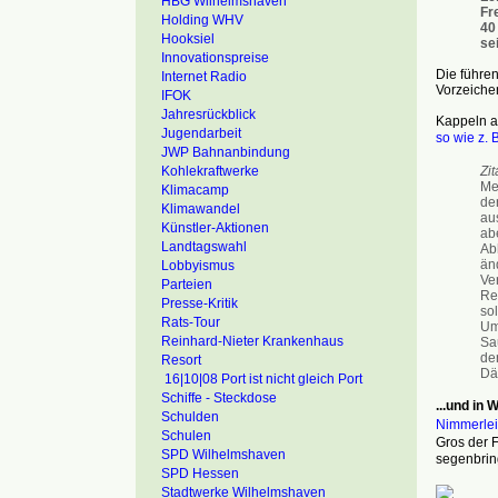
HBG Wilhelmshaven
Fr
Holding WHV
40
Hooksiel
se
Innovationspreise
Die führen
Internet Radio
Vorzeiche
IFOK
Jahresrückblick
Kappeln an
Jugendarbeit
so wie z. 
JWP Bahnanbindung
Kohlekraftwerke
Zit
Me
Klimacamp
de
Klimawandel
au
Künstler-Aktionen
ab
Landtagswahl
Abh
än
Lobbyismus
Ve
Parteien
Re
Presse-Kritik
so
Rats-Tour
Um
Reinhard-Nieter Krankenhaus
Sa
de
Resort
Dä
16|10|08 Port ist nicht gleich Port
Schiffe - Steckdose
...und in
Schulden
Nimmerlei
Schulen
Gros der F
SPD Wilhelmshaven
segenbrin
SPD Hessen
Stadtwerke Wilhelmshaven