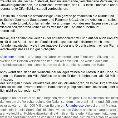
zte-Intiative, die Zeche-Rüstersiel, Tourismusverbände, verschiedene Parteien, fas
Umweltorganisationen, die Deutsche Umwelthilfe, das IFEU-Institut und viele ande
 permanente Öffentlichkeitsarbeit verdeutlichen.
n Optimismus streut die ortsansässige Lokalgazette permanent in die Runde und
 fast täglich über neue Saugbagger und Rammen
[gähn]
, die die Arbeiten am selbst
en Jahrhundertprojekt Containerhafen voranbringen, von dessen Nutzen eine ganze
fitieren soll, während keiner weiss, wie man die Container überhaupt
tieren soll.
recke, auf der man die vielen Güter abtransportieren will und auf der auch Kohlez
len, für diese Strecke soll ein Planfeststellungsbeschluß existieren. Nach diesem
fahnden inzwischen viele investigatieve Bürger und Organisationen, einem Plan, 
rschweigt, dass es ihn gar nicht gibt?
e
Accumer
haben das Anfang des Jahres während einer öffentlichen Sitzung des
svereins im Beisein verschiedenster Politiker artikuliert und wollen doch nur
rmschutzmassnahmen - sonst haben sie doch gar nichts gegen den Hafen.
obby wehrt sich, denn die Wünsche der Anlieger treiben die Kosten in die Höhe, di
Beginn der Bauarbeiten Mitte 2008 schon allein für den Hafenbau um satte 98 Milli
ht haben.
 der Supergau für den Steuerzahler, also ein Milliardengrab, dass die Bürger wiede
rfen, so wie die unvorhersehbare Bankenkrise gefolgt von einer Rezession, über d
lich nicht so laut reden soll?
 Kappeln an der Schlei hat man begriffen, worum es geht. Dort macht man sich nicht
danken um die Verschandelung der Natur, sondern man plant mit ihr und läßt eine
vestor gewähren, der 500 Millionen Euro in ein
Urlaubsresort
investiert, mit Marina,
rieninseln, Hotels, Sportmöglichkeiten - wo es den Gästen an nichts mangeln wird,
ser vielleicht an Kohlekraftwerken direkt in ihrer Nähe oder Fäkalieneinleitungen
rekt in die Vorzeigebadezone von denen man ihnen natürlich nichts erzählen würde