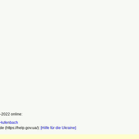
-2022 online:
e (https://help.gov.ua/):
[Hilfe für die Ukraine]