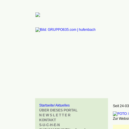
Startseite/ Aktuelles
Seit 24-03
ÜBER DIESES PORTAL
N E W S L E T T E R
Zur Websid
KONTAKT
S-U-C-H-E-N