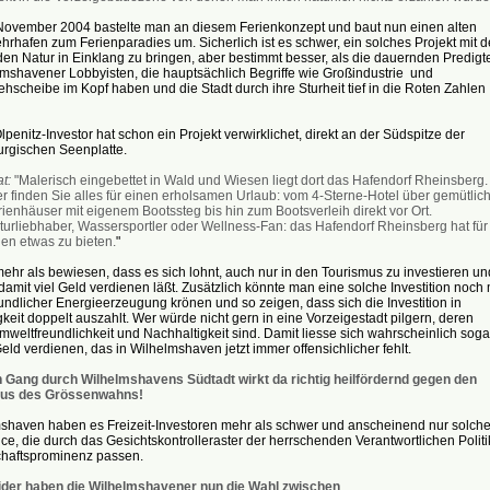
November 2004 bastelte man an diesem Ferienkonzept und baut nun einen alten
hafen zum Ferienparadies um. Sicherlich ist es schwer, ein solches Projekt mit d
n Natur in Einklang zu bringen, aber bestimmt besser, als die dauernden Predigt
mshavener Lobbyisten, die hauptsächlich Begriffe wie Großindustrie und
hscheibe im Kopf haben und die Stadt durch ihre Sturheit tief in die Roten Zahlen
lpenitz-Investor hat schon ein Projekt verwirklichet, direkt an der Südspitze der
rgischen Seenplatte.
at:
"Malerisch eingebettet in Wald und Wiesen liegt dort das Hafendorf Rheinsberg.
er finden Sie alles für einen erholsamen Urlaub: vom 4-Sterne-Hotel über gemütlic
ienhäuser mit eigenem Bootssteg bis hin zum Bootsverleih direkt vor Ort.
turliebhaber, Wassersportler oder Wellness-Fan: das Hafendorf Rheinsberg hat für
den etwas zu bieten.
"
mehr als bewiesen, dass es sich lohnt, auch nur in den Tourismus zu investieren un
damit viel Geld verdienen läßt. Zusätzlich könnte man eine solche Investition noch 
ndlicher Energieerzeugung krönen und so zeigen, dass sich die Investition in
keit doppelt auszahlt. Wer würde nicht gern in eine Vorzeigestadt pilgern, deren
eltfreundlichkeit und Nachhaltigkeit sind. Damit liesse sich wahrscheinlich soga
Geld verdienen, das in Wilhelmshaven jetzt immer offensichlicher fehlt.
n Gang durch Wilhelmshavens Südtadt wirkt da richtig heilfördernd gegen den
rus des Grössenwahns!
mshaven haben es Freizeit-Investoren mehr als schwer und anscheinend nur solch
e, die durch das Gesichtskontrolleraster der herrschenden Verantwortlichen Politi
chaftsprominenz passen.
ider haben die Wilhelmshavener nun die Wahl zwischen