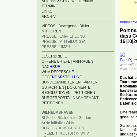
SUCHMASCHINEN - alternativ
+
TERMINE
LINKS
ARCHIV
Startseite
->
KO
VIDEOS - Bewegende Bilder
Port m
MITHÖREN
dass C
PRESSE | EMPFEHLUNG
16|10|2
PRESSE | MITTEILUNGEN
PRESSE | UMZU
LESERBRIEFE
Port-Olpen
OFFENE BRIEFE | ANFRAGEN
wesentlich
NACHRUF
[Bild: Scr
WHV DEPPESCHE
GEGENDARSTELLUNG
Das hätte
Tourismus
BUNDESMINISTERIEN | -ÄMTER
Koloniali
GUTACHTEN | DOKUMENTE
basteln a
RESOLUTIONEN | PETITIONEN
Südstrand
BÜRGERPORTAL NACHGEHAKT
Badewasse
PETITIONEN
Daten sic
Eine reali
WILHELMSHAVEN
genauso, w
BI-Zeche Rüstersieler Groden
Ärzte Initiative WHV
Stattdesse
BÜRGERBEWEGUNGEN
Kohlekraft
FREIZEIT | KULTUR IN WHV
und über k