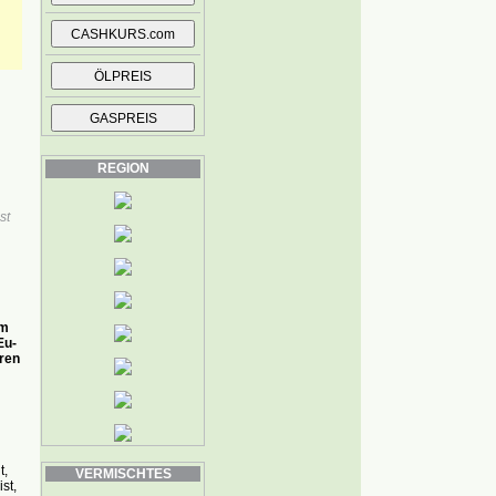
REGION
st
am
Eu-
ren
t,
VERMISCHTES
st,