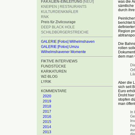
FÄKALIEN-EINLEITUNG
[NEU!]
was die Är
sämtliche 
KNEIPEN | RESTAURANTS
durch ihre
KULTURDENKMÄLER
RNK
Peinliche
Preis für Zivilcourage
berichtet
definiert
DEEP BLACK HOLE
Region pro
SCHILDBÜRGERSTREICHE
abtranspor
GALERIE [Fotos] Wilhelmshaven
Die Bahnst
GALERIE [Fotos] Umzu
rollen sol
Wilhelmshavener Momente
Dokument 
dem man ve
FIKTIVE INTERVIEWS
Di
FUNDSTÜCKE
Ort
KARIKATUREN
Lä
WZ-BLOG
LYRIK
Aber die L
sich seit 
KOMMENTARE
Euro erhö
Droht hier
2020
stopfen dü
2019
man öffent
2018
2017
In
Ge
2016
In
2015
Fe
2014
aus
2013
di