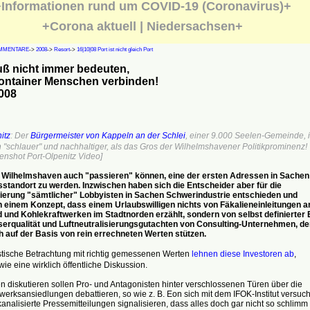
Informationen rund um COVID-19 (Coronavirus)+
+Corona aktuell | Niedersachsen+
MMENTARE
->
2008
->
Resort
->
16|10|08 Port ist nicht gleich Port
uß nicht immer bedeuten,
ontainer Menschen verbinden!
008
itz
: Der
Bürgermeister von Kappeln an der Schlei
, einer 9.000 Seelen-Gemeinde, i
 "schlauer" und nachhaltiger, als das Gros der Wilhelmshavener Politikprominenz!
eenshot Port-Olpenitz Video]
 Wilhelmshaven auch "passieren" können, eine der ersten Adressen in Sachen
standort zu werden. Inzwischen haben sich die Entscheider aber für die
sierung "sämtlicher" Lobbyisten in Sachen Schwerindustrie entschieden und
n einem Konzept, dass einem Urlaubswilligen nichts von Fäkalieneinleitungen 
 und Kohlekraftwerken im Stadtnorden erzählt, sondern von selbst definierter 
rqualität und Luftneutralisierungsgutachten von Consulting-Unternehmen, de
h auf der Basis von rein errechneten Werten stützen.
stische Betrachtung mit richtig gemessenen Werten
lehnen diese Investoren ab
,
ie eine wirklich öffentliche Diskussion.
n diskutieren sollen Pro- und Antagonisten hinter verschlossenen Türen über die
werksansiedlungen debattieren, so wie z. B. Eon sich mit dem IFOK-Institut versuch
analisierte Pressemitteilungen signalisieren, dass alles doch gar nicht so schlimm i