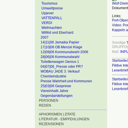
Tourismus
Wolf-Diet
Dokumenta
Umweltpreise
Upjever
Links:
VATTENFALL
Port-Olpen
VERDI
Video: Por
Weihnachten
Kappeln a
Wilfrid und Eberhard
________
2007
14|11|06 Jamaika Papier
Sonstige
GRUPPO|
17|10|06 OB Menzel Klage
Mail:
INP
12|09|06 Kommunalwahl 2006
________
28|06|06 Kommunalwahl
Startseite/
Toilettenwagen Genius 1
Fiktive In
04|07|06_Presse oder PR?
Leserbrie
WOBAU JADE 3. Verkauf
Chemieindustrie
Startseite/
Presse Wahrheit und Kommunen
Fiktive In
25|03|06 Gaspreise
Leserbrie
Viereinhalb Jahre
Gegendarstellungen
PERSONEN
REDEN
APHORISMEN | ZITATE
LITERATUR - EMPFEHLUNGEN
REZENSIONEN