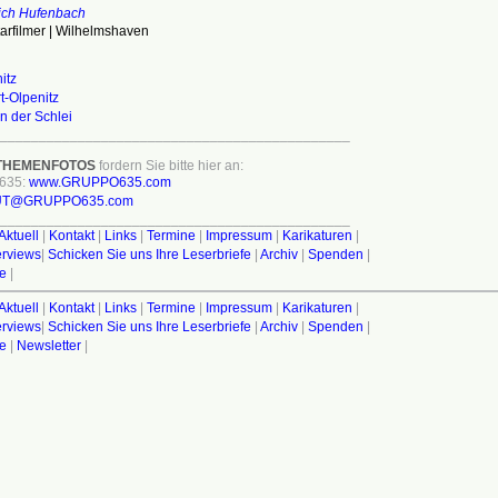
rich Hufenbach
rfilmer | Wilhelmshaven
itz
t-Olpenitz
n der Schlei
_____________________________________________
THEMENFOTOS
fordern Sie bitte hier an:
635:
www.GRUPPO635.com
UT@GRUPPO635.com
_____________________________________________
Aktuell
|
Kontakt
|
Links
|
Termine
|
Impressum
|
Karikaturen
|
terviews
|
Schicken Sie uns Ihre Leserbriefe
|
Archiv
|
Spenden
|
fe
|
Aktuell
|
Kontakt
|
Links
|
Termine
|
Impressum
|
Karikaturen
|
terviews
|
Schicken Sie uns Ihre Leserbriefe
|
Archiv
|
Spenden
|
fe
|
Newsletter
|