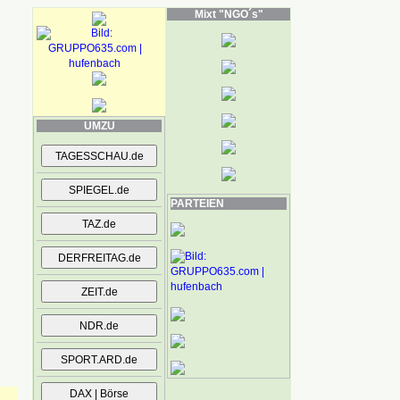
Mixt "NGO´s"
UMZU
PARTEIEN