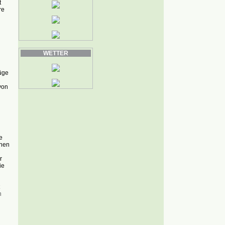
t
re
WETTER
üge
von
e
onen
r
ie
n
.