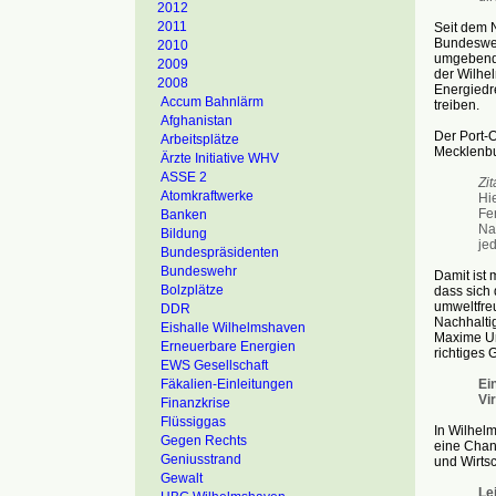
2012
2011
Seit dem 
Bundeswehr
2010
umgebende
2009
der Wilhel
2008
Energiedre
Accum Bahnlärm
treiben.
Afghanistan
Der Port-O
Arbeitsplätze
Mecklenbu
Ärzte Initiative WHV
ASSE 2
Zit
Atomkraftwerke
Hi
Fer
Banken
Na
Bildung
je
Bundespräsidenten
Bundeswehr
Damit ist 
Bolzplätze
dass sich 
umweltfreu
DDR
Nachhaltig
Eishalle Wilhelmshaven
Maxime Umw
Erneuerbare Energien
richtiges 
EWS Gesellschaft
Fäkalien-Einleitungen
Ei
Vi
Finanzkrise
Flüssiggas
In Wilhel
Gegen Rechts
eine Chanc
Geniusstrand
und Wirts
Gewalt
Le