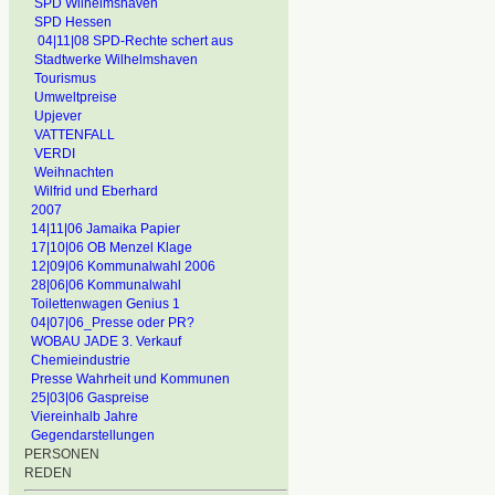
SPD Wilhelmshaven
SPD Hessen
04|11|08 SPD-Rechte schert aus
Stadtwerke Wilhelmshaven
Tourismus
Umweltpreise
Upjever
VATTENFALL
VERDI
Weihnachten
Wilfrid und Eberhard
2007
14|11|06 Jamaika Papier
17|10|06 OB Menzel Klage
12|09|06 Kommunalwahl 2006
28|06|06 Kommunalwahl
Toilettenwagen Genius 1
04|07|06_Presse oder PR?
WOBAU JADE 3. Verkauf
Chemieindustrie
Presse Wahrheit und Kommunen
25|03|06 Gaspreise
Viereinhalb Jahre
Gegendarstellungen
PERSONEN
REDEN