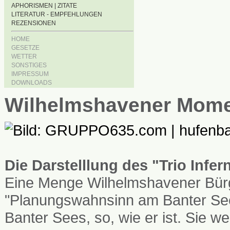
APHORISMEN | ZITATE
LITERATUR - EMPFEHLUNGEN
REZENSIONEN
HOME
GESETZE
WETTER
SONSTIGES
IMPRESSUM
DOWNLOADS
Wilhelmshavener Mom
Die Darstelllung des "Trio Infe
Eine Menge Wilhelmshavener Bürg
"Planungswahnsinn am Banter See
Banter Sees, so, wie er ist. Sie