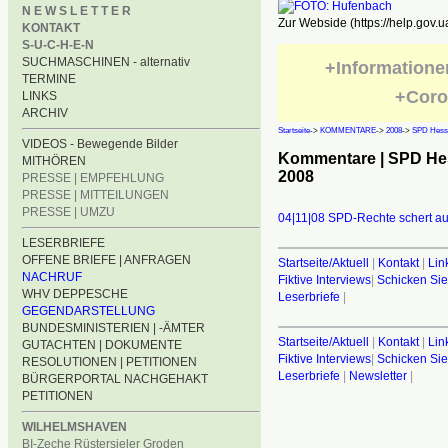
N E W S L E T T E R
Zur Webside (https://help.gov.u
KONTAKT
S-U-C-H-E-N
SUCHMASCHINEN - alternativ
+Informatione
TERMINE
+Coro
LINKS
ARCHIV
Startseite
->
KOMMENTARE
->
2008
->
SPD Hess
VIDEOS - Bewegende Bilder
Kommentare | SPD He
MITHÖREN
2008
PRESSE | EMPFEHLUNG
PRESSE | MITTEILUNGEN
PRESSE | UMZU
04|11|08 SPD-Rechte schert a
LESERBRIEFE
OFFENE BRIEFE | ANFRAGEN
Startseite/Aktuell
|
Kontakt
|
Lin
NACHRUF
Fiktive Interviews
|
Schicken Sie
WHV DEPPESCHE
Leserbriefe
|
GEGENDARSTELLUNG
BUNDESMINISTERIEN | -ÄMTER
Startseite/Aktuell
|
Kontakt
|
Lin
GUTACHTEN | DOKUMENTE
Fiktive Interviews
|
Schicken Sie
RESOLUTIONEN | PETITIONEN
Leserbriefe
|
Newsletter
|
BÜRGERPORTAL NACHGEHAKT
PETITIONEN
WILHELMSHAVEN
BI-Zeche Rüstersieler Groden