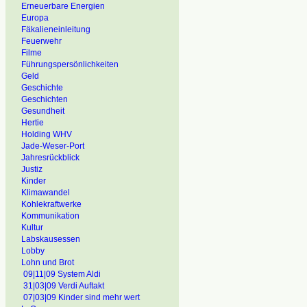
Erneuerbare Energien
Europa
Fäkalieneinleitung
Feuerwehr
Filme
Führungspersönlichkeiten
Geld
Geschichte
Geschichten
Gesundheit
Hertie
Holding WHV
Jade-Weser-Port
Jahresrückblick
Justiz
Kinder
Klimawandel
Kohlekraftwerke
Kommunikation
Kultur
Labskausessen
Lobby
Lohn und Brot
09|11|09 System Aldi
31|03|09 Verdi Auftakt
07|03|09 Kinder sind mehr wert