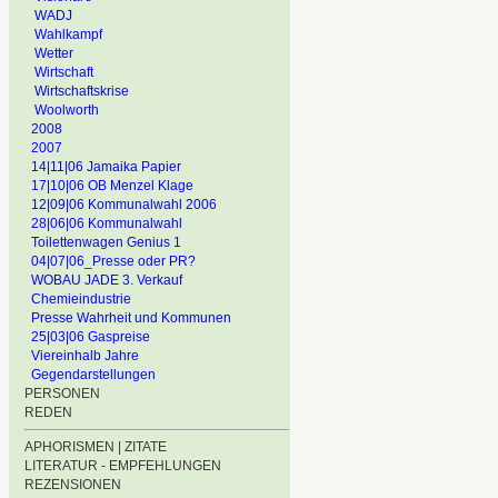
WADJ
Wahlkampf
Wetter
Wirtschaft
Wirtschaftskrise
Woolworth
2008
2007
14|11|06 Jamaika Papier
17|10|06 OB Menzel Klage
12|09|06 Kommunalwahl 2006
28|06|06 Kommunalwahl
Toilettenwagen Genius 1
04|07|06_Presse oder PR?
WOBAU JADE 3. Verkauf
Chemieindustrie
Presse Wahrheit und Kommunen
25|03|06 Gaspreise
Viereinhalb Jahre
Gegendarstellungen
PERSONEN
REDEN
APHORISMEN | ZITATE
LITERATUR - EMPFEHLUNGEN
REZENSIONEN