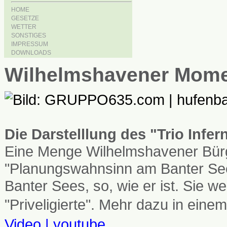
HOME
GESETZE
WETTER
SONSTIGES
IMPRESSUM
DOWNLOADS
Wilhelmshavener Mom
Die Darstelllung des "Trio Infe
Eine Menge Wilhelmshavener Bürg
"Planungswahnsinn am Banter See
Banter Sees, so, wie er ist. Sie
"Priveligierte". Mehr dazu in einem
Video | youtube
...