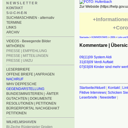
N E W S L E T T E R
Zur Webside (https://help.gov.u
KONTAKT
S-U-C-H-E-N
SUCHMASCHINEN - alternativ
+Informatione
TERMINE
+Coro
LINKS
ARCHIV
Startseite
->
KOMMENTARE
->
2009
->
Lohn und B
VIDEOS - Bewegende Bilder
Kommentare | Übersich
MITHÖREN
PRESSE | EMPFEHLUNG
PRESSE | MITTEILUNGEN
09|11|09 System Aldi
PRESSE | UMZU
31|03|09 Verdi Auftakt
07|03|09 Kinder sind mehr wert
LESERBRIEFE
OFFENE BRIEFE | ANFRAGEN
NACHRUF
WHV DEPPESCHE
Startseite/Aktuell
|
Kontakt
|
Lin
GEGENDARSTELLUNG
Fiktive Interviews
|
Schicken Sie
BUNDESMINISTERIEN | -ÄMTER
Leserbriefe
|
Newsletter
|
GUTACHTEN | DOKUMENTE
RESOLUTIONEN | PETITIONEN
BÜRGERPORTAL NACHGEHAKT
PETITIONEN
WILHELMSHAVEN
BI-Zeche Rüstersieler Groden