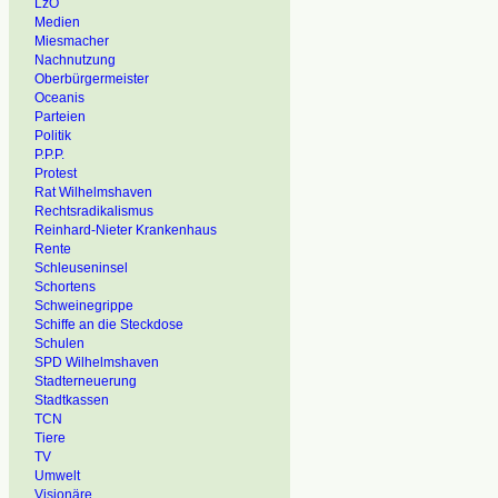
LzO
Medien
Miesmacher
Nachnutzung
Oberbürgermeister
Oceanis
Parteien
Politik
P.P.P.
Protest
Rat Wilhelmshaven
Rechtsradikalismus
Reinhard-Nieter Krankenhaus
Rente
Schleuseninsel
Schortens
Schweinegrippe
Schiffe an die Steckdose
Schulen
SPD Wilhelmshaven
Stadterneuerung
Stadtkassen
TCN
Tiere
TV
Umwelt
Visionäre