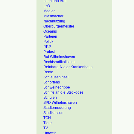
Lohn und Brot
LzO
Medien
Miesmacher
Nachnutzung
Oberbürgermeister
Oceanis
Parteien
Politik
P.P.P.
Protest
Rat Wilhelmshaven
Rechtsradikalismus
Reinhard-Nieter Krankenhaus
Rente
Schleuseninsel
Schortens
Schweinegrippe
Schiffe an die Steckdose
Schulen
SPD Wilhelmshaven
Stadterneuerung
Stadtkassen
TCN
Tiere
TV
Umwelt