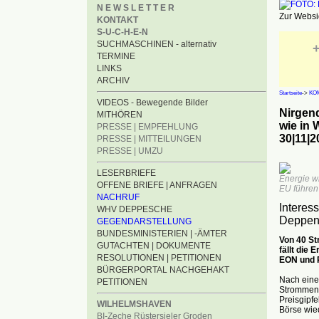
N E W S L E T T E R
Zur Websid
KONTAKT
S-U-C-H-E-N
SUCHMASCHINEN - alternativ
+
TERMINE
LINKS
ARCHIV
Startseite
->
KO
VIDEOS - Bewegende Bilder
Nirgen
MITHÖREN
wie in
PRESSE | EMPFEHLUNG
30|11|2
PRESSE | MITTEILUNGEN
PRESSE | UMZU
LESERBRIEFE
Energie w
OFFENE BRIEFE | ANFRAGEN
EU führen 
NACHRUF
Interes
WHV DEPPESCHE
Deppen
GEGENDARSTELLUNG
BUNDESMINISTERIEN | -ÄMTER
Von 40 St
GUTACHTEN | DOKUMENTE
fällt die
RESOLUTIONEN | PETITIONEN
EON und R
BÜRGERPORTAL NACHGEHAKT
Nach eine
PETITIONEN
Strommeng
Preisgipfe
WILHELMSHAVEN
Börse wied
BI-Zeche Rüstersieler Groden