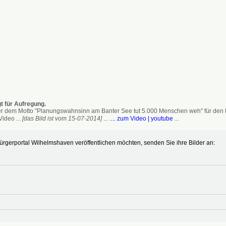
t für Aufregung.
 dem Motto "Planungswahnsinn am Banter See tut 5.000 Menschen weh" für den Erh
ideo ...
[das Bild ist vom 15-07-2014]
...
.... zum Video | youtube
...
gerportal Wilhelmshaven veröffentlichen möchten, senden Sie ihre Bilder an: