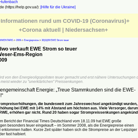
e (https://help.gov.ua/):
[Hilfe für die Ukraine]
Informationen rund um COVID-19 (Coronavirus)+
+Corona aktuell | Niedersachsen+
MMENTARE
->
2009
->
Energiepreise
->
30|11|09 EWE Strom teuer
dwo verkauft EWE Strom so teuer
 Weser-Ems-Region
009
ird von den Energieoligopolisten teuer gemacht und erst nähere Untersuchungen 
meist wieder zu "unerklärlichen" Preissenkungen.
sengemeinschaft Energie: „Treue Stammkunden sind die EWE-
!“
rompreiserhöhungen, die bundesweit zum Jahreswechsel angekündigt wurden,
 Erhöhung bei EWE mit 14% mit Abstand am höchsten aus. Viele Versorger, darun
WE, erhöhen gar nicht. Rund 20 haben sogar Strompreissenkungen angekündi
m Bericht der Financial Times Deutschland vom 18.11.09 hat EWE große
en besonders teuer eingekauft – im Sommer 2008, als die Energiepreise einen
l erklommen hatten. Kurze Zeit später haben sich die Strompreise an der Leipziger
er fast halbiert.