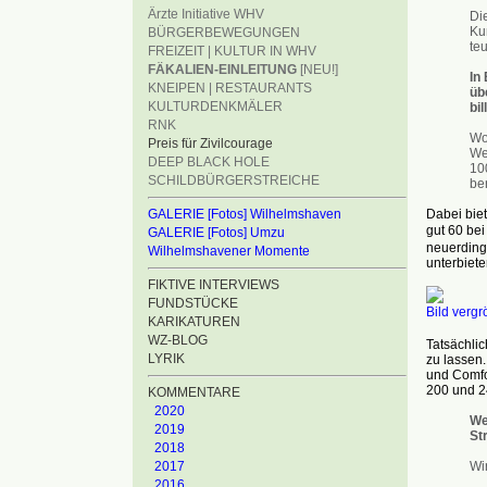
Ärzte Initiative WHV
Di
Ku
BÜRGERBEWEGUNGEN
te
FREIZEIT | KULTUR IN WHV
FÄKALIEN-EINLEITUNG
[NEU!]
In
KNEIPEN | RESTAURANTS
üb
KULTURDENKMÄLER
bil
RNK
Wo
Preis für Zivilcourage
We
DEEP BLACK HOLE
10
SCHILDBÜRGERSTREICHE
be
Dabei biet
GALERIE [Fotos] Wilhelmshaven
gut 60 be
GALERIE [Fotos] Umzu
neuerding
Wilhelmshavener Momente
unterbiete
FIKTIVE INTERVIEWS
FUNDSTÜCKE
Bild vergr
KARIKATUREN
WZ-BLOG
Tatsächli
LYRIK
zu lassen.
und Comfo
200 und 24
KOMMENTARE
2020
We
2019
St
2018
Wi
2017
2016