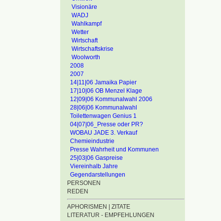
Visionäre
WADJ
Wahlkampf
Wetter
Wirtschaft
Wirtschaftskrise
Woolworth
2008
2007
14|11|06 Jamaika Papier
17|10|06 OB Menzel Klage
12|09|06 Kommunalwahl 2006
28|06|06 Kommunalwahl
Toilettenwagen Genius 1
04|07|06_Presse oder PR?
WOBAU JADE 3. Verkauf
Chemieindustrie
Presse Wahrheit und Kommunen
25|03|06 Gaspreise
Viereinhalb Jahre
Gegendarstellungen
PERSONEN
REDEN
APHORISMEN | ZITATE
LITERATUR - EMPFEHLUNGEN