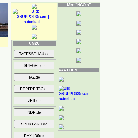
Mixt "NGO´s"
UMZU
PARTEIEN