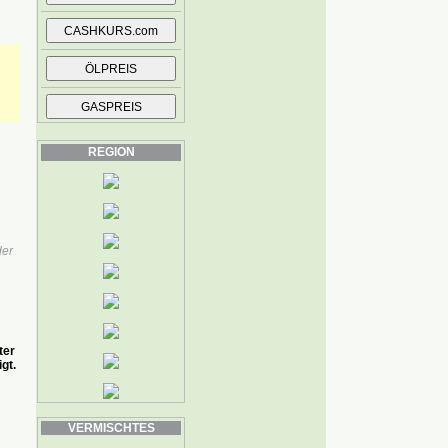
REGION
der
ter
gt.
VERMISCHTES