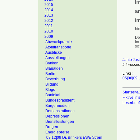
In
2015
2014
am
2013
i
2012
2011
hin
2010
2009
Dor
im
Abwrackprämie
sic
Atomtransporte
Ausblicke
Ausstellungen
Janto Just
Banken
Interesse
Blaualgen
Links:
Berlin
05|06|09 U
Bewerbung
Bildung
Blogs
Startseite/
Bontekai
Fiktive In
Bundespräsident
Leserbrie
Bürgermedien
Demonstrationen
Depressionen
Dienstleistungen
Drogen
Energiepreise
09|12|09 Dr. Brinkers EWE Strom