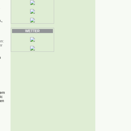
o
.,
WETTER
en:
hr
n
ern
ic
hen