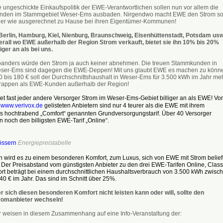
e ungeschickte Einkaufspolitik der EWE-Verantwortlichen sollen nun vor allem die
nden im Stammgebiet Weser-Ems ausbaden. Nirgendwo macht EWE den Strom s
uer wie ausgerechnet zu Hause bei ihren Eigentümer-Kommunen!
 Berlin, Hamburg, Kiel, Nienburg, Braunschweig, Eisenhüttenstadt, Potsdam usw
erall wo EWE außerhalb der Region Strom verkauft, bietet sie ihn 10% bis 20%
liger an als bei uns.
anders würde den Strom ja auch keiner abnehmen. Die treuen Stammkunden in
ser-Ems sind dagegen die EWE-Deppen! Mit uns glaubt EWE es machen zu könn
0 bis 180 € soll der Durchschnittshaushalt in Weser-Ems für 3.500 kWh im Jahr me
rappen als EWE-Kunden außerhalb der Region!
et fast jeder andere Versorger Strom im Weser-Ems-Gebiet billiger an als EWE! Vo
i
www.verivox.de
gelisteten Anbietern sind nur 4 teurer als die EWE mit ihrem
s hochtrabend „Comfort“ genannten Grundversorgungstarif. Über 40 Versorger
n noch den billigsten EWE-Tarif „Online“.
össern
Energiepreistabelle
ch wird es zu einem besonderen Komfort, zum Luxus, sich von EWE mit Strom belief
 Der Preisabstand vom günstigsten Anbieter zu den drei EWE-Tarifen Online, Class
rt beträgt bei einem durchschnittlichen Haushaltsverbrauch von 3.500 kWh zwisc
0 € im Jahr. Das sind im Schnitt über 25%.
r sich diesen besonderen Komfort nicht leisten kann oder will, sollte den
romanbieter wechseln!
r weisen in diesem Zusammenhang auf eine Info-Veranstaltung der: