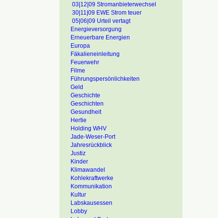
03|12|09 Stromanbieterwechsel
30|11|09 EWE Strom teuer
05|06|09 Urteil vertagt
Energieversorgung
Erneuerbare Energien
Europa
Fäkalieneinleitung
Feuerwehr
Filme
Führungspersönlichkeiten
Geld
Geschichte
Geschichten
Gesundheit
Hertie
Holding WHV
Jade-Weser-Port
Jahresrückblick
Justiz
Kinder
Klimawandel
Kohlekraftwerke
Kommunikation
Kultur
Labskausessen
Lobby