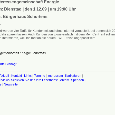
teressengemeinschaft Energie
: Dienstag | den 1.12.09 | um 19:00 Uhr
m: Bürgerhaus Schortens
.
t werden vier Tarife für Kunden mit und ohne Internet vorgestellt, bei denen sich 2
 Jahr sparen lassen. Auch Kunden von E-wie-einfach mit dem MeinCentTarif sollten
h informieren, weil ihr Tarif an die neuen EWE-Preise angepasst wird.
ngemeinschaft Energie Schortens
rteil vertagt
Aktuell
|
Kontakt
|
Links
|
Termine
|
Impressum
|
Karikaturen
|
terviews
|
Schicken Sie uns Ihre Leserbriefe
|
Archiv
|
Spenden
|
fe
|
Newsletter
|