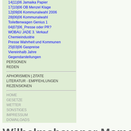
14|11|06 Jamaika Papier
17|10|06 OB Menzel Klage
12|09|06 Kommunalwahl 2006
28|06|06 Kommunalwahl
Toilettenwagen Genius 1
04|07|06_Presse oder PR?
WOBAU JADE 3. Verkauf
Chemieindustrie
Presse Wahrheit und Kommunen
25|03|06 Gaspreise
Viereinhalb Jahre
Gegendarstellungen
PERSONEN
REDEN
APHORISMEN | ZITATE
LITERATUR - EMPFEHLUNGEN
REZENSIONEN
HOME
GESETZE
WETTER
SONSTIGES
IMPRESSUM
DOWNLOADS