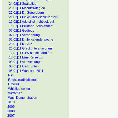
24|02|11 Spaltpilze
23|02|11 Machtstrategien
22|02|11 Dr. Googleberg
21|02|11 Linke Dreckschleuderer?
19|02|11 Adelstitel nicht geklaut
16|02|11 Brüderle: "Ausländer"
07|02|11 Gediegen
07|02|11 Verhöhnung
01|02|11 Dritte Kalenderwoche
28|01|11 KT vuz
26|01|11 Graul bitte antworten
12|01|11 CTW nimmt Fahrt auf
10|01|11 Eine Reise tun
08|01|11 Alle Achtung ...
08|01|11 Ganz unten
05|01|11 Wünsche 2011
Rat
Rechtsrradikalismus
Umwelt
Whistleblowing
Wirtschaft
Wut | Demonstration
2010
2009
2008
2007