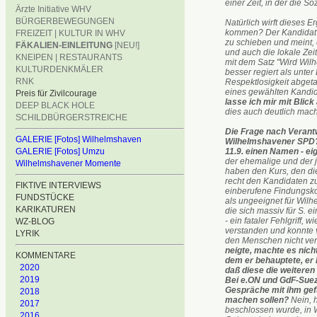
einer Zeit, in der die 
Ärzte Initiative WHV
BÜRGERBEWEGUNGEN
Natürlich wirft dieses 
kommen? Der Kandidat a
FREIZEIT | KULTUR IN WHV
zu schieben und meint,
FÄKALIEN-EINLEITUNG
[NEU!]
und auch die lokale Zei
KNEIPEN | RESTAURANTS
mit dem Satz "Wird Wi
KULTURDENKMÄLER
besser regiert als unte
RNK
Respektlosigkeit abget
eines gewählten Kandid
Preis für Zivilcourage
lasse ich mir mit Blic
DEEP BLACK HOLE
dies auch deutlich mac
SCHILDBÜRGERSTREICHE
Die Frage nach Verantwo
GALERIE [Fotos] Wilhelmshaven
Wilhelmshavener SPD? 
11.9. einen Namen - ei
GALERIE [Fotos] Umzu
der ehemalige und der 
Wilhelmshavener Momente
haben den Kurs, den di
recht den Kandidaten zu
FIKTIVE INTERVIEWS
einberufene Findungskom
FUNDSTÜCKE
als ungeeignet für Wil
KARIKATUREN
die sich massiv für S. 
- ein fataler Fehlgriff, 
WZ-BLOG
verstanden und konnte 
LYRIK
den Menschen nicht ver
neigte, machte es nich
KOMMENTARE
dem er behauptete, er 
2020
daß diese die weiteren
2019
Bei e.ON und GdF-Suez 
Gespräche mit ihm gefü
2018
machen sollen?
Nein, h
2017
beschlossen wurde, in 
2016