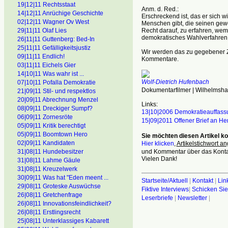
19|12|11 Rechtsstaat
Anm. d. Red.:
14|12|11 Anrüchige Geschichte
Erschreckend ist, das er sich wi
02|12|11 Wagner Ov West
Menschen gibt, die seinen gew
Recht darauf, zu erfahren, wem
29|11|11 Olaf Lies
demokratisches Wahlverfahren
26|11|11 Guttenberg: Bed-In
25|11|11 Gefälligkeitsjustiz
Wir werden das zu gegebener Ze
09|11|11 Endlich!
Kommentare.
03|11|11 Eichels Gier
14|10|11 Was wahr ist ...
Wolf-Dietrich Hufenbach
07|10|11 Pofalla Demokratie
Dokumentarfilmer | Wilhelmsh
21|09|11 Stil- und respektlos
20|09|11 Abrechnung Menzel
Links:
08|09|11 Dreckiger Sumpf?
13|10|2006 Demokratieauffassu
06|09|11 Zornesröte
15|09|2011 Offener Brief an He
05|09|11 Kritik berechtigt
05|09|11 Boomtown Hero
Sie möchten diesen Artikel 
02|09|11 Kandidaten
Hier klicken
,
Artikelstichwort a
und Kommentar über das Kontak
31|08|11 Hundebesitzer
Vielen Dank!
31|08|11 Lahme Gäule
31|08|11 Kreuzelwerk
30|09|11 Was hat "Eden meent ...
Startseite/Aktuell
|
Kontakt
|
Lin
29|08|11 Groteske Auswüchse
Fiktive Interviews
|
Schicken Sie
26|08|11 Gretchenfrage
Leserbriefe
|
Newsletter
|
26|08]11 Innovationsfeindlichkeit?
26|08|11 Erstlingsrecht
25|08|11 Unterklassiges Kabarett