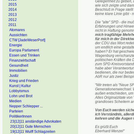
Gelegenheit zu geben, 
2015
wie sich zeigte und dam
Beschluß in Frage stell
2014
keine klare Linie gibt -
2013
2012
Die "alte" SPD - die mu
2011
Erfahrungen und Hinwei
Atomares
nicht in Haftung geno
mich tragfähige Mehrhe
Aussichten
für mich in der Direktw
CTW [JadeWeserPort]
der CDU das Wort redet.
Energie
um endlich eine gestal
Europa Parlament
haben? Er hat geschwie
Essen und Trinken
Wagenburg verschanzte
politischen Kräften die
Finanzwirtschaft
zum SPD-Kreisvorstand u
Gesundheit
habe aber Verantwortung 
Immobilien
bedienen, die nur bedeu
Justiz
AöR nur als zwei Beispie
Krieg und Frieden
"Wir treten als "Neue 
Kunst | Kultur
Generationenwechsel. W
Lobbyismus
außen entschieden, um 
Lohn und Brot
Alles Originalzitate von
Medien
grandioses Scheitern a
Nepper Schlepper ...
Von Euch werden siche
Parteien
ich Verständnis, allerd
PolitikerInnen
kehren und die Augen 
23|12|11 anständige Advokaten
20|12|11 Gute Menschen
Es grüßt Euch
Eberhard Menzel"
19|12|11 Wulff Schlagzeilen