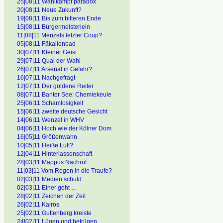
25|08|11 Wahlkampf paradox
20|08|11 Neue Zukunft?
19|08|11 Bis zum bitteren Ende
15|08|11 Bürgermeisterlein
11|08|11 Menzels letzter Coup?
05|08|11 Fäkalienbad
30|07|11 Kleiner Geist
29|07|11 Qual der Wahl
26|07|11 Arsenal in Gefahr?
16|07|11 Nachgefragt
12|07|11 Der goldene Reiter
08|07|11 Banter See: Chemiekeule
25|06|11 Schamlosigkeit
15|06|11 zweite deutsche Gesicht
14|06|11 Wenzel in WHV
04|06|11 Hoch wie der Kölner Dom
16|05]11 Größenwahn
10|05|11 Heiße Luft?
12|04|11 Hinterlassenschaft
28|03|11 Mappus Nachruf
11|03|11 Vom Regen in die Traufe?
02|03|11 Medien schuld
02|03|11 Einer geht ...
28|02|11 Zeichen der Zeit
26|02|11 Kairos
25|02|11 Guttenberg kreiste
24|02|11 Lügen und betrügen