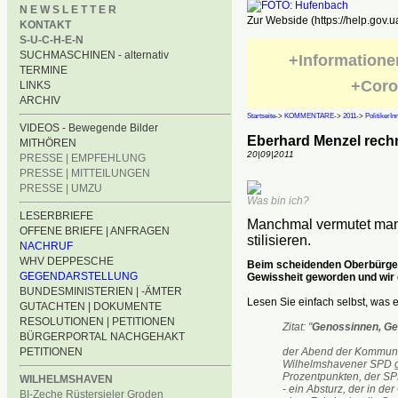
N E W S L E T T E R
Zur Webside (https://help.gov.u
KONTAKT
S-U-C-H-E-N
SUCHMASCHINEN - alternativ
+Informatione
TERMINE
+Coro
LINKS
ARCHIV
Startseite
->
KOMMENTARE
->
2011
->
PolitikerIn
VIDEOS - Bewegende Bilder
Eberhard Menzel rech
MITHÖREN
20|09|2011
PRESSE | EMPFEHLUNG
PRESSE | MITTEILUNGEN
PRESSE | UMZU
Was bin ich?
LESERBRIEFE
Manchmal vermutet man 
OFFENE BRIEFE | ANFRAGEN
stilisieren.
NACHRUF
WHV DEPPESCHE
Beim scheidenden Oberbürger
GEGENDARSTELLUNG
Gewissheit geworden und wir d
BUNDESMINISTERIEN | -ÄMTER
Lesen Sie einfach selbst, was
GUTACHTEN | DOKUMENTE
RESOLUTIONEN | PETITIONEN
Zitat: "
Genossinnen, Ge
BÜRGERPORTAL NACHGEHAKT
der Abend der Kommunal
PETITIONEN
Wilhelmshavener SPD ge
Prozentpunkten, der SP
WILHELMSHAVEN
- ein Absturz, der in de
BI-Zeche Rüstersieler Groden