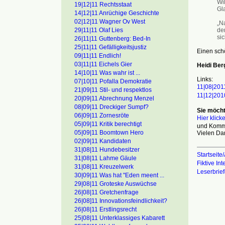
Wi
19|12|11 Rechtsstaat
Gl
14|12|11 Anrüchige Geschichte
02|12|11 Wagner Ov West
„N
de
29|11|11 Olaf Lies
sic
26|11|11 Guttenberg: Bed-In
25|11|11 Gefälligkeitsjustiz
Einen sch
09|11|11 Endlich!
03|11|11 Eichels Gier
Heidi Ber
14|10|11 Was wahr ist ...
Links:
07|10|11 Pofalla Demokratie
11|08|201
21|09|11 Stil- und respektlos
11|12|201
20|09|11 Abrechnung Menzel
08|09|11 Dreckiger Sumpf?
Sie möcht
06|09|11 Zornesröte
Hier klick
05|09|11 Kritik berechtigt
und Komme
05|09|11 Boomtown Hero
Vielen Da
02|09|11 Kandidaten
31|08|11 Hundebesitzer
Startseite/
31|08|11 Lahme Gäule
Fiktive In
31|08|11 Kreuzelwerk
Leserbrie
30|09|11 Was hat "Eden meent ...
29|08|11 Groteske Auswüchse
26|08|11 Gretchenfrage
26|08]11 Innovationsfeindlichkeit?
26|08|11 Erstlingsrecht
25|08|11 Unterklassiges Kabarett