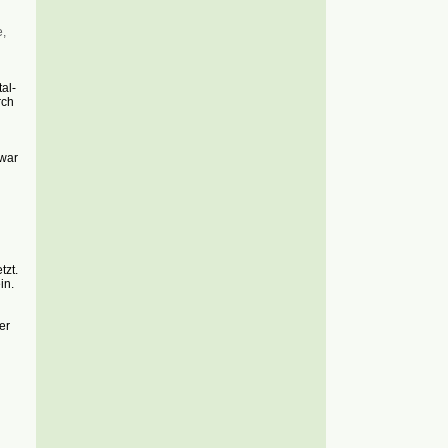
,
al-
rch
war
tzt.
in.
er