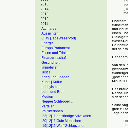
Kr
2015
Men
„D
2014
ma
2013
2012
Eberhard M
2011
Wilhelmsha
Atomares
und Indus
einen Obe
Aussichten
Hintergru
CTW [JadeWeserPort]
Weser-Port
Energie
Grundstüc
Europa Parlament
der selbst
Essen und Trinken
Der ehemal
Finanzwirtschaft
Gesundheit
Von den i
Immobilien
[geschätzt
Justiz
Wahlergebn
„gewinnbri
Krieg und Frieden
Minus 200%
Kunst | Kultur
Lobbyismus
Das brauch
Lohn und Brot
Rache- un
Medien
sich schon
Nepper Schlepper ...
Seine Angs
Parteien
groß zu se
PolitikerInnen
Tage nach
23|12|11 anständige Advokaten
20|12|11 Gute Menschen
Ode
Fu
19|12|11 Wulff Schlagzeilen