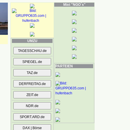
Mixt "NGO´s"
UMZU
PARTEIEN