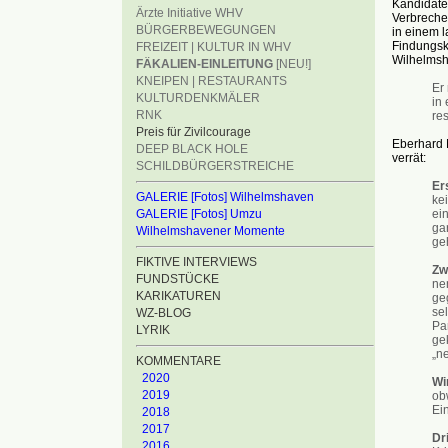
Kandidaten
Ärzte Initiative WHV
Verbreche
BÜRGERBEWEGUNGEN
in einem l
Findungsko
FREIZEIT | KULTUR IN WHV
Wilhelmsh
FÄKALIEN-EINLEITUNG
[NEU!]
KNEIPEN | RESTAURANTS
Er
KULTURDENKMÄLER
in 
RNK
re
Preis für Zivilcourage
Eberhard M
DEEP BLACK HOLE
verrät:
SCHILDBÜRGERSTREICHE
Er
GALERIE [Fotos] Wilhelmshaven
ke
ein
GALERIE [Fotos] Umzu
ga
Wilhelmshavener Momente
geh
FIKTIVE INTERVIEWS
Zw
FUNDSTÜCKE
ne
KARIKATUREN
ge
se
WZ-BLOG
Par
LYRIK
gek
„n
KOMMENTARE
2020
Wir
2019
ob
Ein
2018
2017
Dr
2016