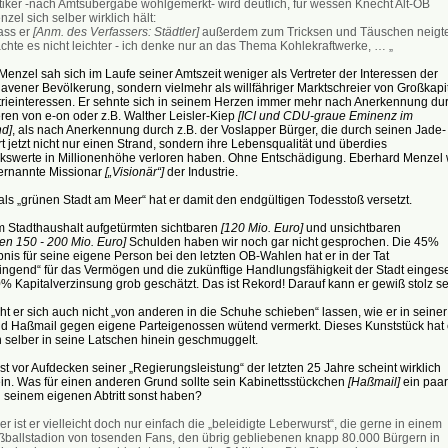
itiker -nach Amtsübergabe wohlgemerkt- wird deutlich, für wessen Knecht Alt-OB
zel sich selber wirklich hält:
ass er
[Anm. des Verfassers: Städtler]
außerdem zum Tricksen und Täuschen neigte
chte es nicht leichter - ich denke nur an das Thema Kohlekraftwerke, … „
enzel sah sich im Laufe seiner Amtszeit weniger als Vertreter der Interessen der
vener Bevölkerung, sondern vielmehr als willfähriger Marktschreier von Großkapit
trieinteressen. Er sehnte sich in seinem Herzen immer mehr nach Anerkennung du
ren von e-on oder z.B. Walther Leisler-Kiep
[ICI und CDU-graue Eminenz im
nd]
, als nach Anerkennung durch z.B. der Voslapper Bürger, die durch seinen Jade-
 jetzt nicht nur einen Strand, sondern ihre Lebensqualität und überdies
kswerte in Millionenhöhe verloren haben. Ohne Entschädigung. Eberhard Menzel 
ernannte Missionar
[„Visionär“]
der Industrie.
s „grünen Stadt am Meer“ hat er damit den endgültigen Todesstoß versetzt.
m Stadthaushalt aufgetürmten sichtbaren
[120 Mio. Euro]
und unsichtbaren
en 150 - 200 Mio. Euro]
Schulden haben wir noch gar nicht gesprochen. Die 45%
is für seine eigene Person bei den letzten OB-Wahlen hat er in der Tat
ngend“ für das Vermögen und die zukünftige Handlungsfähigkeit der Stadt eingese
 Kapitalverzinsung grob geschätzt. Das ist Rekord! Darauf kann er gewiß stolz se
t er sich auch nicht „von anderen in die Schuhe schieben“ lassen, wie er in seiner
d Haßmail gegen eigene Parteigenossen wütend vermerkt. Dieses Kunststück hat 
 selber in seine Latschen hinein geschmuggelt.
t vor Aufdecken seiner „Regierungsleistung“ der letzten 25 Jahre scheint wirklich
in. Was für einen anderen Grund sollte sein Kabinettsstückchen
[Haßmail]
ein paar
 seinem eigenen Abtritt sonst haben?
r ist er vielleicht doch nur einfach die „beleidigte Leberwurst“, die gerne in einem
ßballstadion von tosenden Fans, den übrig gebliebenen knapp 80.000 Bürgern in