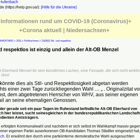
e (https://help.gov.ua/):
[Hilfe für die Ukraine]
Informationen rund um COVID-19 (Coronavirus)+
+Corona aktuell | Niedersachsen+
MMENTARE
->
2011
->
PolitikerInnen
->
21|09|11 Stil- und respektlos
nd respektlos ist einzig und allein der Alt-OB Menzel
t Eberhard Menzel für sein künstliches Lachen, eine Fassade, die sich nicht wirklic
lässt.
 könnte dies als Stil- und Respektlosigkeit abgetan werden
hts einer zwei Tage zurückliegenden Wahl … „ . Originalzitat vo
bst, dem abgetretenen Herrscher von WHV, aus seiner eigenen
l an seine ehemaligen Genossen.
der gerade seit ein paar Tagen im Ruhestand befindliche Alt-OB Eberhard von
ch hier leistet, sucht seinesgleichen in der bundesrepublikanischen Landschaft
dienten Amtsträgern.
erfolgten Kommunalwahl und nachdem er sich selbst im Wahlkampf massiv gege
einer eigenen Partei auserkorenen OB-Kandidaten Thomas Städtler eingesetzt hat
ach
. Er erwähnt den durch eine parteiinterne demokratische Wahl ausgesuchten