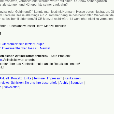
lhelmshaven, verabschiedet worden wäre? Mit einer Dia-Show seiner ganzen
anzleistungen und Höhepunkte seiner Laufbahn?
arziss oder Goldmund?“, könnte man jetzt mit Hermann Hesse berechtigt fragen. O
m Literaten Hesse allerdings ein Zusammenhang seines berühmten Werkes mit d
h selbst bemitleidenden Alt-OB Menzel recht wäre, ist wohl eher nicht zu vermuten.
önen Ruhestand wünscht Herrn Menzel herzlich
g
1 OB Menzel: sein letzter Coup?
0 Investmentbanker Joe O.B. Menzel
en diesen Artikel kommentieren?
- Kein Problem:
en
,
Artikelstichwort an
g
eben
ntar über das Kontaktformular an die Redaktion senden!
nk!
Aktuell
|
Kontakt
|
Links
|
Termine
|
Impressum
|
Karikaturen
|
terviews
|
Schicken Sie uns Ihre Leserbriefe
|
Archiv
|
Spenden
|
fe
|
Newsletter
|