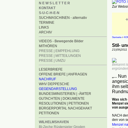
N E W S L E T T E R
Zur Websid
KONTAKT
S-U-C-H-E-N
SUCHMASCHINEN - alternativ
+
TERMINE
LINKS
ARCHIV
Startseite
->
KO
VIDEOS - Bewegende Bilder
Stil- u
MITHÖREN
21|09|2011
PRESSE | EMPFEHLUNG
PRESSE | MITTEILUNGEN
PRESSE | UMZU
Bekannt is
ergründen 
LESERBRIEFE
OFFENE BRIEFE | ANFRAGEN
„... Nun
NACHRUF
angesic
WHV DEPPESCHE
ihm sel
GEGENDARSTELLUNG
Rundmai
BUNDESMINISTERIEN | -ÄMTER
GUTACHTEN | DOKUMENTE
Was sich 
Menzel si
RESOLUTIONEN | PETITIONEN
von ausge
BÜRGERPORTAL NACHGEHAKT
PETITIONEN
NACH der 
den von s
WILHELMSHAVEN
Menzel n
BI-Zeche Rüstersieler Groden