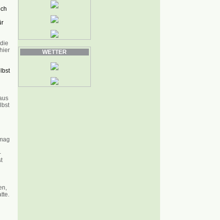
och
ür
die
hier
WETTER
lbst
aus
lbst
 mag
-
t
en,
tte.