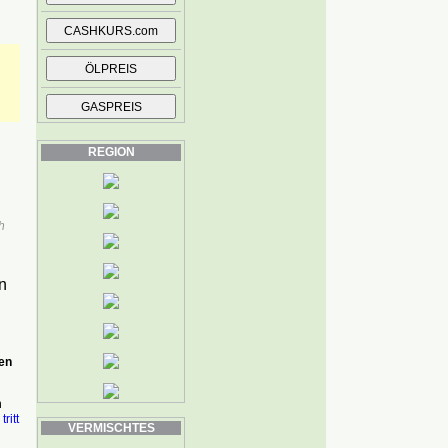
REGION
h
n
en
n
,
tritt
VERMISCHTES