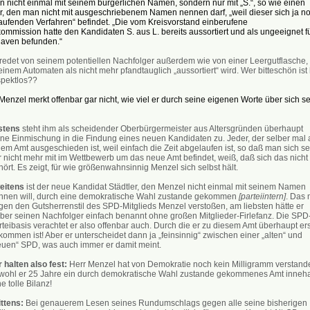
 nicht einmal mit seinem bürgerlichen Namen, sondern nur mit „S.“, so wie einen
r, den man nicht mit ausgeschriebenem Namen nennen darf, „weil dieser sich ja n
aufenden Verfahren“ befindet. „Die vom Kreisvorstand einberufene
mmission hatte den Kandidaten S. aus L. bereits aussortiert und als ungeeignet f
aven befunden.“
 redet von seinem potentiellen Nachfolger außerdem wie von einer Leergutflasche, 
einem Automaten als nicht mehr pfandtauglich „aussortiert“ wird. Wer bitteschön ist 
spektlos??
enzel merkt offenbar gar nicht, wie viel er durch seine eigenen Worte über sich se
stens
steht ihm als scheidender Oberbürgermeister aus Altersgründen überhaupt
ine Einmischung in die Findung eines neuen Kandidaten zu. Jeder, der selber mal 
em Amt ausgeschieden ist, weil einfach die Zeit abgelaufen ist, so daß man sich se
r nicht mehr mit im Wettbewerb um das neue Amt befindet, weiß, daß sich das nicht
ört. Es zeigt, für wie größenwahnsinnig Menzel sich selbst hält.
eitens
ist der neue Kandidat Städtler, den Menzel nicht einmal mit seinem Namen
nnen will, durch eine demokratische Wahl zustande gekommen
[parteiintern]
. Das
gen den Gutsherrenstil des SPD-Mitglieds Menzel verstoßen, am liebsten hätte er
lber seinen Nachfolger einfach benannt ohne großen Mitglieder-Firlefanz. Die SPD
teibasis verachtet er also offenbar auch. Durch die er zu diesem Amt überhaupt ers
ommen ist! Aber er unterscheidet dann ja „feinsinnig“ zwischen einer „alten“ und
euen“ SPD, was auch immer er damit meint.
 halten also fest:
Herr Menzel hat von Demokratie noch kein Milligramm verstand
wohl er 25 Jahre ein durch demokratische Wahl zustande gekommenes Amt inneha
e tolle Bilanz!
ittens:
Bei genauerem Lesen seines Rundumschlags gegen alle seine bisherigen