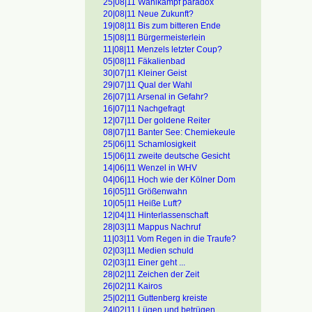
25|08|11 Wahlkampf paradox
20|08|11 Neue Zukunft?
19|08|11 Bis zum bitteren Ende
15|08|11 Bürgermeisterlein
11|08|11 Menzels letzter Coup?
05|08|11 Fäkalienbad
30|07|11 Kleiner Geist
29|07|11 Qual der Wahl
26|07|11 Arsenal in Gefahr?
16|07|11 Nachgefragt
12|07|11 Der goldene Reiter
08|07|11 Banter See: Chemiekeule
25|06|11 Schamlosigkeit
15|06|11 zweite deutsche Gesicht
14|06|11 Wenzel in WHV
04|06|11 Hoch wie der Kölner Dom
16|05]11 Größenwahn
10|05|11 Heiße Luft?
12|04|11 Hinterlassenschaft
28|03|11 Mappus Nachruf
11|03|11 Vom Regen in die Traufe?
02|03|11 Medien schuld
02|03|11 Einer geht ...
28|02|11 Zeichen der Zeit
26|02|11 Kairos
25|02|11 Guttenberg kreiste
24|02|11 Lügen und betrügen