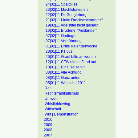
24|02|11 Spaltpilze
23|02|11 Machtstrategien
22|02|11 Dr. Googleberg
21|02|11 Linke Dreckschleuderer?
19|02|11 Adelstitel nicht geklaut
16|02|11 Brüderle: "Ausländer"
07|02|11 Gediegen
07|02|11 Verhöhnung
01|02|11 Dritte Kalenderwoche
28|01|11 KT vuz
26|01|11 Graul bitte antworten
12|01|11 CTW nimmt Fahrt auf
10|01|11 Eine Reise tun
08|01|11 Alle Achtung ...
08|01|11 Ganz unten
05|01|11 Wünsche 2011
Rat
Rechtsrradikalismus
Umwelt
Whistleblowing
Wirtschaft
Wut | Demonstration
2010
2009
2008
2007