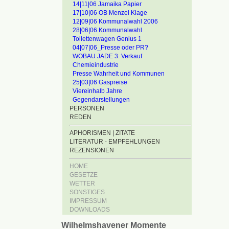
14|11|06 Jamaika Papier
17|10|06 OB Menzel Klage
12|09|06 Kommunalwahl 2006
28|06|06 Kommunalwahl
Toilettenwagen Genius 1
04|07|06_Presse oder PR?
WOBAU JADE 3. Verkauf
Chemieindustrie
Presse Wahrheit und Kommunen
25|03|06 Gaspreise
Viereinhalb Jahre
Gegendarstellungen
PERSONEN
REDEN
APHORISMEN | ZITATE
LITERATUR - EMPFEHLUNGEN
REZENSIONEN
HOME
GESETZE
WETTER
SONSTIGES
IMPRESSUM
DOWNLOADS
Wilhelmshavener Momente