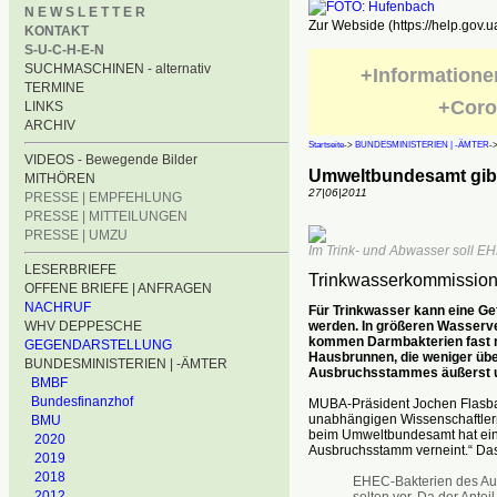
N E W S L E T T E R
Zur Webside (https://help.gov.u
KONTAKT
S-U-C-H-E-N
SUCHMASCHINEN - alternativ
+Informatione
TERMINE
+Coro
LINKS
ARCHIV
Startseite
->
BUNDESMINISTERIEN | -ÄMTER
-
VIDEOS - Bewegende Bilder
Umweltbundesamt gib
MITHÖREN
27|06|2011
PRESSE | EMPFEHLUNG
PRESSE | MITTEILUNGEN
PRESSE | UMZU
Im Trink- und Abwasser soll EH
LESERBRIEFE
Trinkwasserkommission
OFFENE BRIEFE | ANFRAGEN
NACHRUF
Für Trinkwasser kann eine 
werden. In größeren Wasserv
WHV DEPPESCHE
kommen Darmbakterien fast ni
GEGENDARSTELLUNG
Hausbrunnen, die weniger übe
BUNDESMINISTERIEN | -ÄMTER
Ausbruchsstammes äußerst u
BMBF
Bundesfinanzhof
MUBA-Präsident Jochen Flasbar
unabhängigen Wissenschaftler
BMU
beim Umweltbundesamt hat eine
2020
Ausbruchsstamm verneint.“ Das
2019
2018
EHEC-Bakterien des Au
2012
selten vor. Da der Antei