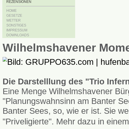
REZENSIONEN
HOME
GESETZE
WETTER
SONSTIGES
IMPRESSUM
DOWNLOADS
Wilhelmshavener Mom
Die Darstelllung des "Trio Infe
Eine Menge Wilhelmshavener Bürg
"Planungswahnsinn am Banter See
Banter Sees, so, wie er ist. Sie
"Priveligierte". Mehr dazu in einem