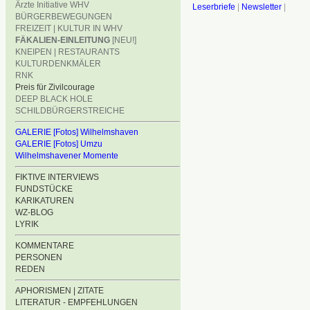
Ärzte Initiative WHV
Leserbriefe
|
Newsletter
|
BÜRGERBEWEGUNGEN
FREIZEIT | KULTUR IN WHV
FÄKALIEN-EINLEITUNG
[NEU!]
KNEIPEN | RESTAURANTS
KULTURDENKMÄLER
RNK
Preis für Zivilcourage
DEEP BLACK HOLE
SCHILDBÜRGERSTREICHE
GALERIE [Fotos] Wilhelmshaven
GALERIE [Fotos] Umzu
Wilhelmshavener Momente
FIKTIVE INTERVIEWS
FUNDSTÜCKE
KARIKATUREN
WZ-BLOG
LYRIK
KOMMENTARE
PERSONEN
REDEN
APHORISMEN | ZITATE
LITERATUR - EMPFEHLUNGEN