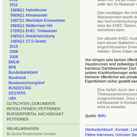
unter den im Abwasser
2011
18|08|11 Hybridbusse
Dies bestätigen die vor
09|08|11 Klimawandel
Wasserproben wurde der
16|07|11 Wachstum Erneuerbare
den Nachuntersuchungen 
dass der EHEC-Stamm, d
28|06|11 Wattenmeer HH
vermehren kann.
27|06|11 EHEC Trinkwasser
24|05|11 Abwärmenutzung
Der aktuelle EHEC-Ausbr
14|04|11 CCS Gesetz
nach diesen Bakterien 
2010
angeschlossenen Einwo
melden. Diese Daten zei
2009
2008
Von einigen sehr kleinen öffe
BMUB
Hausbrunnen sind zeitweilige E.
BPB
harmlose Darmbewohner. Dort w
Bundeskartellamt
andere Krankheitserreger vor
kleinerer öffentlicher wie pri
Bundesrat
Eigentümern sicher gestellt we
Bundesrechnungshof
BUNDESTAG
Eine Gefahr durch den
DESTATIS
Trinkwasserkommission 
ausgeschlossen. Dazu m
UBA
mit Abwasser in Kontak
GUTACHTEN | DOKUMENTE
nicht zu erwarten.
RESOLUTIONEN | PETITIONEN
BÜRGERPORTAL NACHGEHAKT
Quelle:
BMU
PETITIONEN
WILHELMSHAVEN
Startseite/Aktuell
|
Kontakt
|
Lin
BI-Zeche Rüstersieler Groden
Fiktive Interviews
|
Schicken Sie