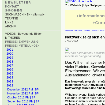
N E W S L E T T E R
Zur Webside (https://help.gov.u
KONTAKT
S-U-C-H-E-N
SUCHMASCHINEN - alternativ
+Informatione
TERMINE
+Coro
LINKS
ARCHIV
Startseite
->
PRESSE | MITTEILUNGEN
->
2012
-
VIDEOS - Bewegende Bilder
Netzwerk zeigt sich e
MITHÖREN
17|03|2012
PRESSE | EMPFEHLUNG
PRESSE | MITTEILUNGEN
2021
Wer sich aktiv gegen Faschism
2020
möchte ist hier genau richtig.
2019
2018
Das Wilhelmshavener N
2017
vieler Parteien, Gewerk
2016
Einzelpersonen. Wir ve
2015
Ausländerfeindlichkeit
2014
Das Netzwerk zeigt sich entt
2013
bestehende Nazi-Aktivitäten 
2012
Ratsvorlage waren und sind N
Dezember 2012 PM | BP
November 2012 PM | BP
Wilhelmshavener Nazis verüben
Oktober 2012 PM | BP
Gebäude, sondern auch das Ans
Wilhelmshaven ist von mindeste
September 2012 PM | BP
rechten Parteien, Kameradschaf