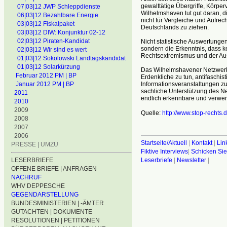
gewalttätige Übergriffe, Körpe
07|03|12 JWP Schleppdienste
Wilhelmshaven tut gut daran, 
06|03|12 Bezahlbare Energie
nicht für Vergleiche und Aufre
03|03|12 Fiskalpaket
Deutschlands zu ziehen.
03|03|12 DIW: Konjunktur 02-12
02|03|12 Piraten-Kandidat
Nicht statistische Auswertungen
sondern die Erkenntnis, dass ke
02|03|12 Wir sind es wert
Rechtsextremismus und der Auslä
01|03|12 Sokolowski Landtagskandidat
01|03|12 Solarkürzung
Das Wilhelmshavener Netzwerk 
Februar 2012 PM | BP
Erdenkliche zu tun, antifaschis
Informationsveranstaltungen zu
Januar 2012 PM | BP
sachliche Unterstützung des N
2011
endlich erkennbare und verwert
2010
2009
Quelle:
http://www.stop-rechts.
2008
2007
2006
Startseite/Aktuell
|
Kontakt
|
Lin
PRESSE | UMZU
Fiktive Interviews
|
Schicken Sie
Leserbriefe
|
Newsletter
|
LESERBRIEFE
OFFENE BRIEFE | ANFRAGEN
NACHRUF
WHV DEPPESCHE
GEGENDARSTELLUNG
BUNDESMINISTERIEN | -ÄMTER
GUTACHTEN | DOKUMENTE
RESOLUTIONEN | PETITIONEN