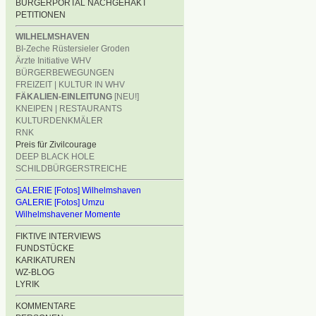
BÜRGERPORTAL NACHGEHAKT
PETITIONEN
WILHELMSHAVEN
BI-Zeche Rüstersieler Groden
Ärzte Initiative WHV
BÜRGERBEWEGUNGEN
FREIZEIT | KULTUR IN WHV
FÄKALIEN-EINLEITUNG
[NEU!]
KNEIPEN | RESTAURANTS
KULTURDENKMÄLER
RNK
Preis für Zivilcourage
DEEP BLACK HOLE
SCHILDBÜRGERSTREICHE
GALERIE [Fotos] Wilhelmshaven
GALERIE [Fotos] Umzu
Wilhelmshavener Momente
FIKTIVE INTERVIEWS
FUNDSTÜCKE
KARIKATUREN
WZ-BLOG
LYRIK
KOMMENTARE