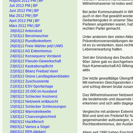
August 2012 PM | BP
Wilhelmshavener ist indes weit 
Juli 2012 PM | BP
Juni 2012 PM | BP
Bei jeder Kommunalwahl in Wilh
Mai 2012 PM | BP
auch in den Rat gewählt worde
Gedankengutes in unserer Stadt
April 2012 PM | BP
Parteien angetreten waren, ha
März 2012 PM | BP
rechten Partei gemacht.
28|03|12 Antonslust
27|03|12 Benzinwucher
Unter anderem den vielen Akti
Präventionsveranstaltungen d
26|03|12 Rundfunkreform
ist es zu verdanken, dass rech
26|03|12 Freie Wähler jetzt UWG
Lebenserwartung hatten.
24|03|12 AG Extremismus
24|03|12 Konsequenz Vorstand
Seit der Gründung des Deuts
23|03|12 Pseudo-Gewerkschaft
90er Jahre gab es durchgehend
Nazi-Kameradschaft AG Wiking 
23|02|12 Kastrationspflicht
aktiv.
22|03|12 Bilanz Freibad Varel
21|03|12 Grüne Landtagskandidaten
Der letzte gewalttätige Übergr
21|03|12 Zuschussrente
Mit mehreren Gleichgesinnten ü
21|03|12 ESV-Sportanlage
und schlug diesen brutal zus
20|03|12 20.000 im Ausstand
Das Wilhelmshavener Netzwerk 
19|03|12 Schlecker Insolvenz
die bestehende und dauernde 
17|03|12 Netzwerk enttäuscht
erkennen und sich aktiv dageg
15|03|12 Schlecker Schliessungen
Vergleiche mit anderen Extrem
14|03|12 Warnstreikwelle
Bild und sind ein Freibrief für
13|03|12 Chancengleichheit
gegeneinander aufzuwiegen, s
09|03|12 Hackfleisch
Rechtsextremismus, der Ausländ
09|03|12 Vamos a Sögel
08|03|12 RPA stärken!
Allein seit 1990 haben Faschis