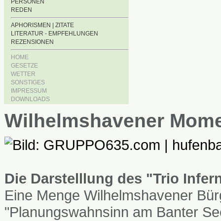
PERSONEN
REDEN
APHORISMEN | ZITATE
LITERATUR - EMPFEHLUNGEN
REZENSIONEN
HOME
GESETZE
WETTER
SONSTIGES
IMPRESSUM
DOWNLOADS
Wilhelmshavener Mom
Die Darstelllung des "Trio Infe
Eine Menge Wilhelmshavener Bürg
"Planungswahnsinn am Banter See