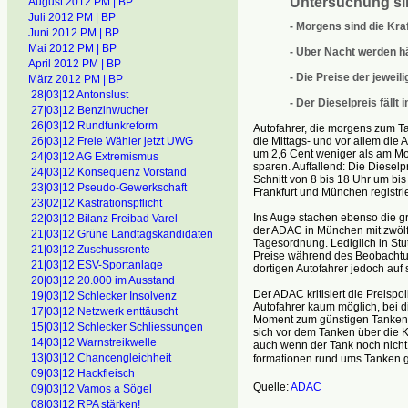
Untersuchung si
August 2012 PM | BP
Juli 2012 PM | BP
- Morgens sind die Kra
Juni 2012 PM | BP
Mai 2012 PM | BP
- Über Nacht werden h
April 2012 PM | BP
- Die Preise der jeweil
März 2012 PM | BP
28|03|12 Antonslust
- Der Dieselpreis fällt
27|03|12 Benzinwucher
26|03|12 Rundfunkreform
Autofahrer, die morgens zum Ta
26|03|12 Freie Wähler jetzt UWG
die Mittags- und vor allem die 
um 2,6 Cent weniger als am Mor
24|03|12 AG Extremismus
sparen. Auffallend: Die Diesel
24|03|12 Konsequenz Vorstand
Schnitt von 8 bis 18 Uhr um bi
23|03|12 Pseudo-Gewerkschaft
Frankfurt und München registrier
23|02|12 Kastrationspflicht
Ins Auge stachen ebenso die gr
22|03|12 Bilanz Freibad Varel
der ADAC in München mit zwölf
21|03|12 Grüne Landtagskandidaten
Tagesordnung. Lediglich in Stut
21|03|12 Zuschussrente
Preise während des Beobachtun
21|03|12 ESV-Sportanlage
dortigen Autofahrer jedoch auf
20|03|12 20.000 im Ausstand
Der ADAC kritisiert die Preispol
19|03|12 Schlecker Insolvenz
Autofahrer kaum möglich, bei d
17|03|12 Netzwerk enttäuscht
Moment zum günstigen Tanken 
15|03|12 Schlecker Schliessungen
sich vor dem Tanken über die Kr
14|03|12 Warnstreikwelle
auch wenn der Tank noch nicht 
13|03|12 Chancengleichheit
formationen rund ums Tanken g
09|03|12 Hackfleisch
Quelle:
ADAC
09|03|12 Vamos a Sögel
08|03|12 RPA stärken!