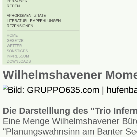
PERSONEN
REDEN
APHORISMEN | ZITATE
LITERATUR - EMPFEHLUNGEN
REZENSIONEN
HOME
GESETZE
WETTER
SONSTIGES
IMPRESSUM
DOWNLOADS
Wilhelmshavener Mom
Die Darstelllung des "Trio Infe
Eine Menge Wilhelmshavener Bürg
"Planungswahnsinn am Banter See