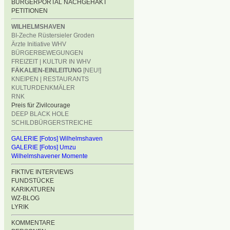
BÜRGERPORTAL NACHGEHAKT
PETITIONEN
WILHELMSHAVEN
BI-Zeche Rüstersieler Groden
Ärzte Initiative WHV
BÜRGERBEWEGUNGEN
FREIZEIT | KULTUR IN WHV
FÄKALIEN-EINLEITUNG
[NEU!]
KNEIPEN | RESTAURANTS
KULTURDENKMÄLER
RNK
Preis für Zivilcourage
DEEP BLACK HOLE
SCHILDBÜRGERSTREICHE
GALERIE [Fotos] Wilhelmshaven
GALERIE [Fotos] Umzu
Wilhelmshavener Momente
FIKTIVE INTERVIEWS
FUNDSTÜCKE
KARIKATUREN
WZ-BLOG
LYRIK
KOMMENTARE