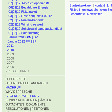
07|03|12 JWP Schleppdienste
Startseite/Aktuell
|
Kontakt
|
Lin
06|03|12 Bezahlbare Energie
Fiktive Interviews
|
Schicken Sie
03|03|12 Fiskalpaket
Leserbriefe
|
Newsletter
|
03|03|12 DIW: Konjunktur 02-12
02|03|12 Piraten-Kandidat
02|03|12 Wir sind es wert
01|03|12 Sokolowski Landtagskandidat
01|03|12 Solarkürzung
Februar 2012 PM | BP
Januar 2012 PM | BP
2011
2010
2009
2008
2007
2006
PRESSE | UMZU
LESERBRIEFE
OFFENE BRIEFE | ANFRAGEN
NACHRUF
WHV DEPPESCHE
GEGENDARSTELLUNG
BUNDESMINISTERIEN | -ÄMTER
GUTACHTEN | DOKUMENTE
RESOLUTIONEN | PETITIONEN