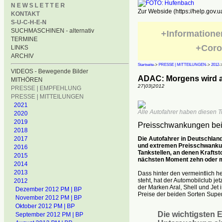
N E W S L E T T E R
Zur Webside (https://help.gov.u
KONTAKT
S-U-C-H-E-N
SUCHMASCHINEN - alternativ
+Informatione
TERMINE
+Coro
LINKS
ARCHIV
Startseite
->
PRESSE | MITTEILUNGEN
->
2012
-
VIDEOS - Bewegende Bilder
ADAC: Morgens wird 
MITHÖREN
27|03|2012
PRESSE | EMPFEHLUNG
PRESSE | MITTEILUNGEN
2021
Alle Autofahrer haben diesen Tr
2020
2019
Preisschwankungen bei 
2018
Die Autofahrer in Deutschla
2017
und extremen Preisschwankun
2016
Tankstellen, an denen Kraftsto
2015
nächsten Moment zehn oder me
2014
2013
Dass hinter den vermeintlich h
steht, hat der Automobilclub j
2012
der Marken Aral, Shell und Jet
Dezember 2012 PM | BP
Preise der beiden Sorten Super
November 2012 PM | BP
Oktober 2012 PM | BP
Die wichtigsten 
September 2012 PM | BP