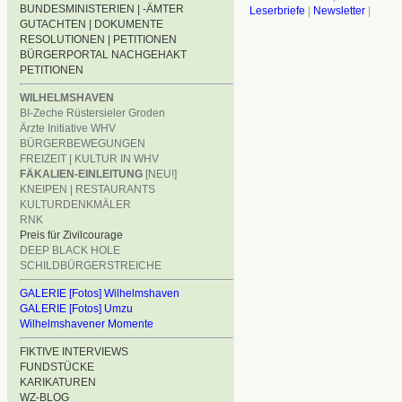
BUNDESMINISTERIEN | -ÄMTER
Leserbriefe
|
Newsletter
|
GUTACHTEN | DOKUMENTE
RESOLUTIONEN | PETITIONEN
BÜRGERPORTAL NACHGEHAKT
PETITIONEN
WILHELMSHAVEN
BI-Zeche Rüstersieler Groden
Ärzte Initiative WHV
BÜRGERBEWEGUNGEN
FREIZEIT | KULTUR IN WHV
FÄKALIEN-EINLEITUNG
[NEU!]
KNEIPEN | RESTAURANTS
KULTURDENKMÄLER
RNK
Preis für Zivilcourage
DEEP BLACK HOLE
SCHILDBÜRGERSTREICHE
GALERIE [Fotos] Wilhelmshaven
GALERIE [Fotos] Umzu
Wilhelmshavener Momente
FIKTIVE INTERVIEWS
FUNDSTÜCKE
KARIKATUREN
WZ-BLOG