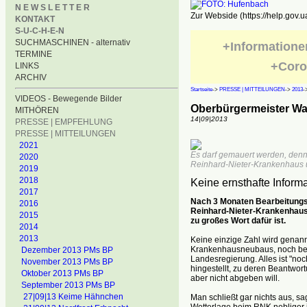
N E W S L E T T E R
Zur Webside (https://help.gov.u
KONTAKT
S-U-C-H-E-N
SUCHMASCHINEN - alternativ
+Informatione
TERMINE
+Coro
LINKS
ARCHIV
Startseite
->
PRESSE | MITTEILUNGEN
->
2013
-
VIDEOS - Bewegende Bilder
Oberbürgermeister W
MITHÖREN
14|09|2013
PRESSE | EMPFEHLUNG
PRESSE | MITTEILUNGEN
2021
Es darf gemauert werden, denn
2020
Reinhard-Nieter-Krankenhaus un
2019
2018
Keine ernsthafte Infor
2017
Nach 3 Monaten Bearbeitungsz
2016
Reinhard-Nieter-Krankenhaus
2015
zu großes Wort dafür ist.
2014
2013
Keine einzige Zahl wird genan
Krankenhausneubaus, noch bei
Dezember 2013 PMs BP
Landesregierung. Alles ist "no
November 2013 PMs BP
hingestellt, zu deren Beantwor
Oktober 2013 PMs BP
aber nicht abgeben will.
September 2013 PMs BP
27|09|13 Keime Hähnchen
Man schließt gar nichts aus, sa
Wetterlage beim RNK nebliger 