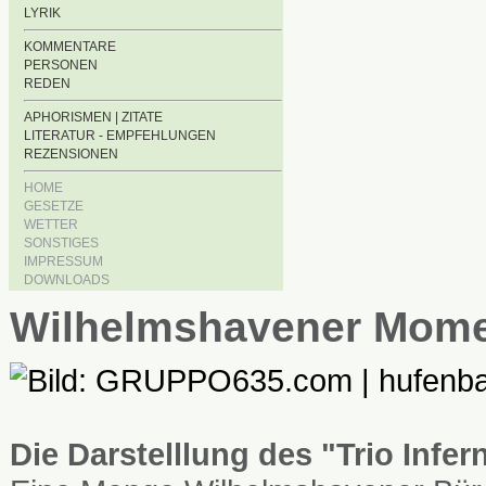
LYRIK
KOMMENTARE
PERSONEN
REDEN
APHORISMEN | ZITATE
LITERATUR - EMPFEHLUNGEN
REZENSIONEN
HOME
GESETZE
WETTER
SONSTIGES
IMPRESSUM
DOWNLOADS
Wilhelmshavener Mom
Die Darstelllung des "Trio Infe