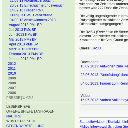
21|09|13 Nordfrost Erbpacht
wie noch zur Zeit eines anderen
20|09|13 Einschüchterungsversuch
besser wird??? Dass die Zeit 
14|09|13 Fragen RNK
11|09|13 UWG Grenzstraße
Die völlig ungenügende Inform
Ratsmitglieder mit solchen Ant
04|09|13 Abschwimmen 2013
Öffentlichkeit umgegangen?
August 2013 PMs BP
Juli 2013 PMs BP
Die BASU
[Freie Liste für Bild
Juni 2013 PMs BP
diesem Jahr wieder erklecklic
Mai 2013 PMs BP
Krankenhaus fließen, Grund ge
April 2013 PMs BP
Quelle:
BASU
März 2013 PMs BP
Februar 2013 PMs BP
Januar 2013 PMs BP
Downloads:
2012
10|09|2013: Antworten zum R
2011
2010
28|06|2013: "Vertröstung" dur
2009
2008
04|06|2013: Fragen zum Rein
2007
2006
Video:
PRESSE | UMZU
16|05|2013: Andrea Aulkemey
LESERBRIEFE
OFFENE BRIEFE | ANFRAGEN
NACHRUF
WHV DEPPESCHE
Startseite/Aktuell
|
Kontakt
|
Lin
GEGENDARSTELLUNG
Fiktive Interviews
|
Schicken Sie