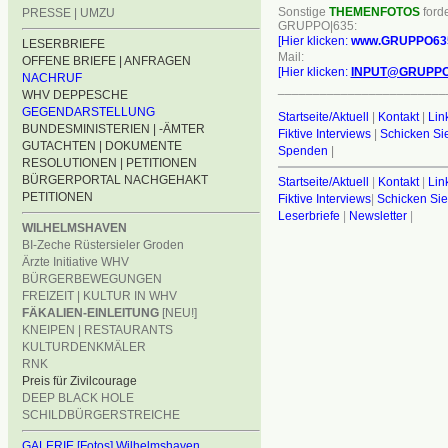
Sonstige
THEMENFOTOS
forde
PRESSE | UMZU
GRUPPO|635:
[Hier klicken:
www.GRUPPO63
LESERBRIEFE
Mail:
OFFENE BRIEFE | ANFRAGEN
[Hier klicken:
INPUT@GRUPPO
NACHRUF
________________________
WHV DEPPESCHE
GEGENDARSTELLUNG
Startseite/Aktuell
|
Kontakt
|
Lin
BUNDESMINISTERIEN | -ÄMTER
Fiktive Interviews
|
Schicken Sie
GUTACHTEN | DOKUMENTE
Spenden
|
RESOLUTIONEN | PETITIONEN
BÜRGERPORTAL NACHGEHAKT
Startseite/Aktuell
|
Kontakt
|
Lin
PETITIONEN
Fiktive Interviews
|
Schicken Sie
Leserbriefe
|
Newsletter
|
WILHELMSHAVEN
BI-Zeche Rüstersieler Groden
Ärzte Initiative WHV
BÜRGERBEWEGUNGEN
FREIZEIT | KULTUR IN WHV
FÄKALIEN-EINLEITUNG
[NEU!]
KNEIPEN | RESTAURANTS
KULTURDENKMÄLER
RNK
Preis für Zivilcourage
DEEP BLACK HOLE
SCHILDBÜRGERSTREICHE
GALERIE [Fotos] Wilhelmshaven