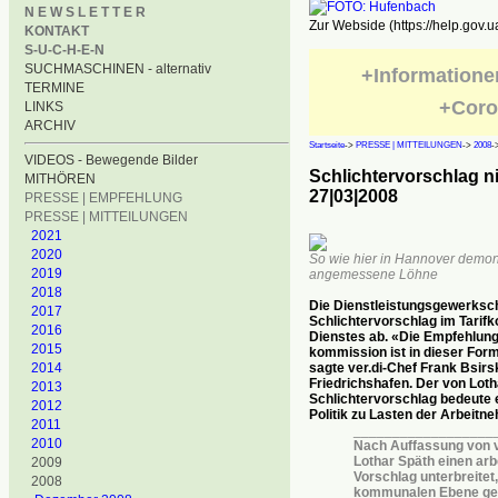
N E W S L E T T E R
Zur Webside (https://help.gov.u
KONTAKT
S-U-C-H-E-N
SUCHMASCHINEN - alternativ
+Informatione
TERMINE
+Coro
LINKS
ARCHIV
Startseite
->
PRESSE | MITTEILUNGEN
->
2008
-
VIDEOS - Bewegende Bilder
Schlichtervorschlag n
MITHÖREN
27|03|2008
PRESSE | EMPFEHLUNG
PRESSE | MITTEILUNGEN
2021
2020
So wie hier in Hannover demon
2019
angemessene Löhne
2018
Die Dienstleistungsgewerkscha
2017
Schlichtervorschlag im Tarifko
2016
Dienstes ab. «Die Empfehlung
2015
kommission ist in dieser Form
2014
sagte ver.di-Chef Frank Bsirs
Friedrichshafen. Der von Loth
2013
Schlichtervorschlag bedeute 
2012
Politik zu Lasten der Arbeitn
2011
__________________
2010
Nach Auffassung von ve
Lothar Späth einen arb
2009
Vorschlag unterbreitet,
2008
kommunalen Ebene gep