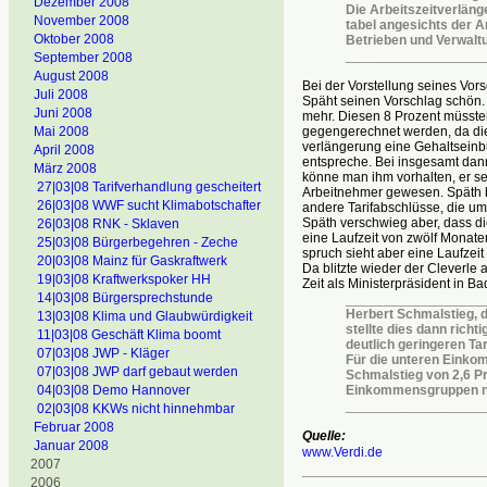
Dezember 2008
Die Arbeitszeitverläng
November 2008
tabel angesichts der A
Oktober 2008
Betrieben und Verwalt
__________________
September 2008
August 2008
Bei der Vorstellung seines Vor
Juli 2008
Späht seinen Vorschlag schön. 
Juni 2008
mehr. Diesen 8 Prozent müssten
Mai 2008
gegengerechnet werden, da die
verlängerung eine Gehaltseinb
April 2008
entspreche. Bei insgesamt dann
März 2008
könne man ihm vorhalten, er sei
27|03|08 Tarifverhandlung gescheitert
Arbeitnehmer gewesen. Späth b
26|03|08 WWF sucht Klimabotschafter
andere Tarifabschlüsse, die um 
Späth verschwieg aber, dass di
26|03|08 RNK - Sklaven
eine Laufzeit von zwölf Monate
25|03|08 Bürgerbegehren - Zeche
spruch sieht aber eine Laufzeit
20|03|08 Mainz für Gaskraftwerk
Da blitzte wieder der Cleverle a
19|03|08 Kraftwerkspoker HH
Zeit als Ministerpräsident in 
14|03|08 Bürgersprechstunde
__________________
Herbert Schmalstieg, d
13|03|08 Klima und Glaubwürdigkeit
stellte dies dann richt
11|03|08 Geschäft Klima boomt
deutlich geringeren Ta
07|03|08 JWP - Kläger
Für die unteren Eink
07|03|08 JWP darf gebaut werden
Schmalstieg von 2,6 Pr
04|03|08 Demo Hannover
Einkommensgruppen na
__________________
02|03|08 KKWs nicht hinnehmbar
Februar 2008
Quelle:
Januar 2008
www.Verdi.de
2007
________________________
2006