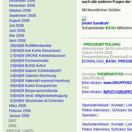
Dezember 2008
auch alle anderen Fragen der 
November 2008
Mit freundlichen Grüßen
Oktober 2008
September 2008
August 2008
Detlef Sandkuhl
Juli 2008
Schatzmeister
BASU
-Wilhelm
Juni 2008
Mai 2008
________________________
April 2008
>
PRESSEMITTEILUNG:
28|04|08 Rußfilterskandal
Aktenzeichen: BASU-pm-010-0
23|04|08 Anti Kohle Resolutuon
Datum: 04.04.2008
17|04|08 GRÜNE Kohlediskussion
Pressemitteilung [Download] mit
16|04|08 Fischereimafia
[DOWNLOAD_
BASU_PRESSE
15]04|08 BUND Aufruf
________________________
14|04|08 Gabriel Kohlelobbyist?
Sonstige
THEMENFOTOS
forde
14|04|08 Gabriels Rechnung
GRUPPO|635:
10|04|08 Vattenfall erpresst Hamburg
[Hier klicken:
www.GRUPPO63
09|04|08 Kalkül Energielücke
Mail:
04|04|08 Bürgersprechstunde
[Hier klicken:
INPUT@GRUPPO
03|04|08 Verdi: Mitgliederbefragung
________________________
01|04|08 Stromlücke ist Schimäre
Startseite/Aktuell
|
Kontakt
|
Lin
März 2008
Fiktive Interviews
|
Schicken Sie
Februar 2008
Spenden
|
Januar 2008
2007
Startseite/Aktuell
|
Kontakt
|
Lin
2006
Fiktive Interviews
|
Schicken Sie
PRESSE | UMZU