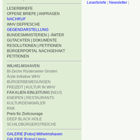
Leserbriefe
|
Newsletter
|
LESERBRIEFE
OFFENE BRIEFE | ANFRAGEN
NACHRUF
WHV DEPPESCHE
GEGENDARSTELLUNG
BUNDESMINISTERIEN | -ÄMTER
GUTACHTEN | DOKUMENTE
RESOLUTIONEN | PETITIONEN
BÜRGERPORTAL NACHGEHAKT
PETITIONEN
WILHELMSHAVEN
BI-Zeche Rüstersieler Groden
Ärzte Initiative WHV
BÜRGERBEWEGUNGEN
FREIZEIT | KULTUR IN WHV
FÄKALIEN-EINLEITUNG
[NEU!]
KNEIPEN | RESTAURANTS
KULTURDENKMÄLER
RNK
Preis für Zivilcourage
DEEP BLACK HOLE
SCHILDBÜRGERSTREICHE
GALERIE [Fotos] Wilhelmshaven
GALERIE [Fotos] Umzu