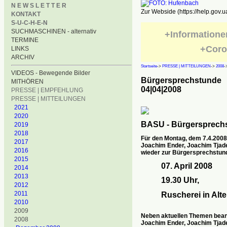
N E W S L E T T E R
Zur Webside (https://help.gov.u
KONTAKT
S-U-C-H-E-N
SUCHMASCHINEN - alternativ
+Informatione
TERMINE
+Coro
LINKS
ARCHIV
Startseite
->
PRESSE | MITTEILUNGEN
->
2008
-
VIDEOS - Bewegende Bilder
Bürgersprechstunde
MITHÖREN
04|04|2008
PRESSE | EMPFEHLUNG
PRESSE | MITTEILUNGEN
2021
2020
BASU - Bürgersprechs
2019
2018
Für den Montag, dem 7.4.2008 
2017
Joachim Ender, Joachim Tjad
2016
wieder zur Bürgersprechstun
2015
07. April 2008
2014
2013
19.30 Uhr,
2012
2011
Ruscherei in Alt
2010
2009
Neben aktuellen Themen beant
2008
Joachim Ender, Joachim Tjad