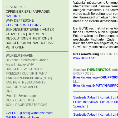
Vattenfall müsse seine Untern
überdenken und in umweltfreu
LESERBRIEFE
anlagen investieren. Das Kraf
OFFENE BRIEFE | ANFRAGEN
würde nach Berechnungen von
NACHRUF
der Hansestadt um etwa 40 Pr
WHV DEPPESCHE
damit eine extrem klimaschädlic
GEGENDARSTELLUNG
Der BUND rechnet mit einer 
BUNDESMINISTERIEN | -ÄMTER
für das Kraftwerk auch aufgrun
GUTACHTEN | DOKUMENTE
Folgen wären die Erwärmung d
RESOLUTIONEN | PETITIONEN
geschützter Fischarten. Zudem 
BÜRGERPORTAL NACHGEHAKT
Kleinstlebewesen abgetötet, die
Gewässersystem zusätzlich ver
PETITIONEN
Pressemitteilung
des BUND hie
WILHELMSHAVEN
www.BUND.net
BI-Zeche Rüstersieler Groden
________________________
Ärzte Initiative WHV
BÜRGERBEWEGUNGEN
Sonstige
THEMENFOTOS
forde
GRUPPO|635:
FREIZEIT | KULTUR IN WHV
[Hier klicken:
www.GRUPPO63
FÄKALIEN-EINLEITUNG
[NEU!]
Mail:
KNEIPEN | RESTAURANTS
[Hier klicken:
INPUT@GRUPPO
KULTURDENKMÄLER
________________________
RNK
Preis für Zivilcourage
Startseite/Aktuell
|
Kontakt
|
Lin
DEEP BLACK HOLE
Fiktive Interviews
|
Schicken Sie
SCHILDBÜRGERSTREICHE
Spenden
|
GALERIE [Fotos] Wilhelmshaven
Startseite/Aktuell
|
Kontakt
|
Lin
GALERIE [Fotos] Umzu