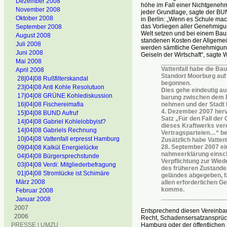
Dezember 2008
höhe im Fall einer Nichtgeneh
November 2008
jeder Grundlage, sagte der BU
Oktober 2008
in Berlin: „Wenn es Schule ma
das Vorliegen aller Genehmigu
September 2008
Welt setzen und bei einem Baus
August 2008
standenen Kosten der Allgemein
Juli 2008
werden sämtliche Genehmigun
Juni 2008
Geiseln der Wirtschaft“, sagte 
Mai 2008
__________________
Vattenfall habe die Ba
April 2008
Standort Moorburg auf
28|04|08 Rußfilterskandal
begonnen.
23|04|08 Anti Kohle Resolutuon
Dies gehe eindeutig au
17|04|08 GRÜNE Kohlediskussion
barung zwischen dem E
nehmen und der Stad
16|04|08 Fischereimafia
4. Dezember 2007 herv
15]04|08 BUND Aufruf
Satz „Für den Fall de
14|04|08 Gabriel Kohlelobbyist?
dieses Kraftwerks ver
14|04|08 Gabriels Rechnung
Vertragsparteien…“ be
10|04|08 Vattenfall erpresst Hamburg
Zusätzlich habe Vattenf
28. September 2007 ei
09|04|08 Kalkül Energielücke
nahmeerklärung einsch
04|04|08 Bürgersprechstunde
Verpflichtung zur Wied
03|04|08 Verdi: Mitgliederbefragung
des früheren Zustande
01|04|08 Stromlücke ist Schimäre
geländes abgegeben, fa
März 2008
allen erforderlichen 
komme.
Februar 2008
__________________
Januar 2008
2007
Entsprechend diesen Vereinbar
2006
Recht, Schadensersatzansprüc
Hamburg oder der öffentlichen
PRESSE | UMZU