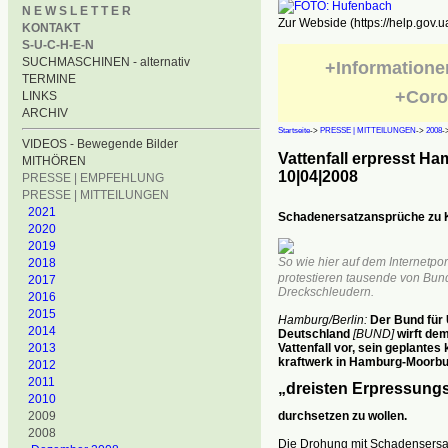
N E W S L E T T E R
Zur Webside (https://help.gov.u
KONTAKT
S-U-C-H-E-N
SUCHMASCHINEN - alternativ
+Informatione
TERMINE
+Coro
LINKS
ARCHIV
Startseite
->
PRESSE | MITTEILUNGEN
->
2008
-
VIDEOS - Bewegende Bilder
Vattenfall erpresst H
MITHÖREN
10|04|2008
PRESSE | EMPFEHLUNG
PRESSE | MITTEILUNGEN
2021
Schadenersatzansprüche zu K
2020
2019
So wie hier auf dem Internetpor
2018
protestieren tausende von Bu
2017
Dreckschleudern.
2016
2015
Hamburg/Berlin:
Der Bund für 
2014
Deutschland
[BUND]
wirft de
2013
Vattenfall vor, sein geplantes
kraftwerk in Hamburg-Moorbu
2012
2011
„dreisten Erpressung
2010
durchsetzen zu wollen.
2009
2008
Die Drohung mit Schadensersat