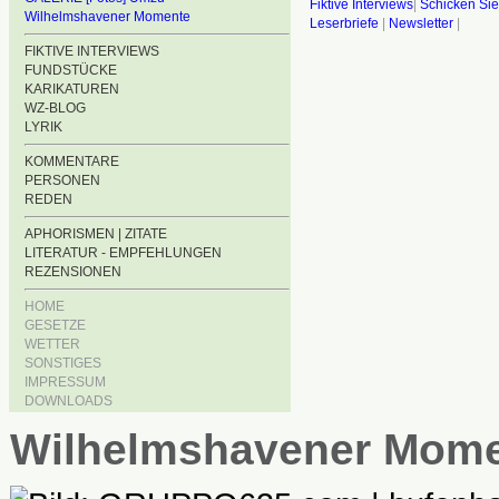
Fiktive Interviews
|
Schicken Sie
Wilhelmshavener Momente
Leserbriefe
|
Newsletter
|
FIKTIVE INTERVIEWS
FUNDSTÜCKE
KARIKATUREN
WZ-BLOG
LYRIK
KOMMENTARE
PERSONEN
REDEN
APHORISMEN | ZITATE
LITERATUR - EMPFEHLUNGEN
REZENSIONEN
HOME
GESETZE
WETTER
SONSTIGES
IMPRESSUM
DOWNLOADS
Wilhelmshavener Mom