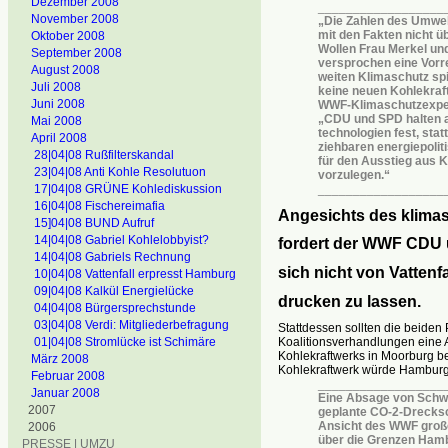
Dezember 2008
__________________
November 2008
„Die Zahlen des Umwe
mit den Fakten nicht üb
Oktober 2008
Wollen Frau Merkel und
September 2008
versprochen eine Vorre
August 2008
weiten Klimaschutz spi
Juli 2008
keine neuen Kohlekraf
Juni 2008
WWF-Klimaschutzexper
„CDU und SPD halten a
Mai 2008
technologien fest, stat
April 2008
ziehbaren energiepolit
28|04|08 Rußfilterskandal
für den Ausstieg aus 
23|04|08 Anti Kohle Resolutuon
vorzulegen.“
__________________
17|04|08 GRÜNE Kohlediskussion
16|04|08 Fischereimafia
Angesichts des klima
15]04|08 BUND Aufruf
14|04|08 Gabriel Kohlelobbyist?
fordert der WWF CDU 
14|04|08 Gabriels Rechnung
sich nicht von Vattenf
10|04|08 Vattenfall erpresst Hamburg
09|04|08 Kalkül Energielücke
drucken zu lassen.
04|04|08 Bürgersprechstunde
03|04|08 Verdi: Mitgliederbefragung
Stattdessen sollten die beiden 
01|04|08 Stromlücke ist Schimäre
Koalitionsverhandlungen eine A
Kohlekraftwerks in Moorburg b
März 2008
Kohlekraftwerk würde Hamburg 
Februar 2008
__________________
Januar 2008
Eine Absage von Schwa
2007
geplante CO-2-Drecksc
Ansicht des WWF große
2006
über die Grenzen Hamb
PRESSE | UMZU