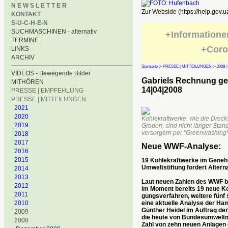
N E W S L E T T E R
Zur Webside (https://help.gov.u
KONTAKT
S-U-C-H-E-N
SUCHMASCHINEN - alternativ
+Informatione
TERMINE
+Coro
LINKS
ARCHIV
Startseite
->
PRESSE | MITTEILUNGEN
->
2008
-
VIDEOS - Bewegende Bilder
Gabriels Rechnung geh
MITHÖREN
14|04|2008
PRESSE | EMPFEHLUNG
PRESSE | MITTEILUNGEN
2021
2020
Kohlekraftwerke, wie die Dreck
2019
Groden, sind nicht länger Stan
versorgern per "Greenwashing" 
2018
2017
Neue WWF-Analyse:
2016
2015
19 Kohlekraftwerke im Geneh
Umweltstiftung fordert Altern
2014
2013
Laut neuen Zahlen des WWF be
2012
im Moment bereits 19 neue K
2011
gungsverfahren, weitere fünf s
eine aktuelle Analyse der Ha
2010
Günther Heidel im Auftrag de
2009
die heute von Bundesumweltm
2008
Zahl von zehn neuen Anlagen d