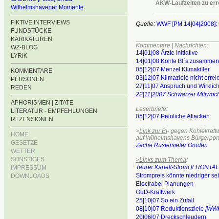
AKW-Laufzeiten zu err
Wilhelmshavener Momente
__________________
FIKTIVE INTERVIEWS
Quelle:
WWF [PM 14|04|2008]: G
FUNDSTÜCKE
________________________
KARIKATUREN
Kommentare | Nachrichten:
WZ-BLOG
14|01|08 Ärzte Initiative
LYRIK
14|01|08 Kohle BI´s zusammen
05|12|07 Menzel Klimakiller
KOMMENTARE
03|12|07 Klimaziele nicht errei
PERSONEN
27|11|07 Anspruch und Wirklich
REDEN
22|11|2007 Schwarzer Mittwoch
APHORISMEN | ZITATE
Leserbriefe:
LITERATUR - EMPFEHLUNGEN
05|12|07 Peinliche Attacken
REZENSIONEN
>
Link zur BI
- gegen Kohlekraft
HOME
auf Wilhelmshavens Bürgerport
GESETZE
Zeche Rüstersieler Groden
WETTER
SONSTIGES
>Links zum Thema
:
Teurer Kartell-Strom [FRONTAL
IMPRESSUM
Strompreis könnte niedriger se
DOWNLOADS
Electrabel Planungen
GuD-Kraftwerk
25|10|07 So ein Zufall
08|10|07 Reduktionsziele
[WWF
20|06|07 Dreckschleudern