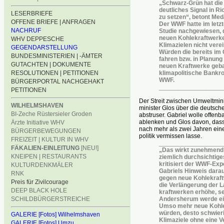
„Schwarz-Grün hat die
deutliches Signal in R
LESERBRIEFE
zu setzen“, betont Med
OFFENE BRIEFE | ANFRAGEN
Der WWF hatte im letzt
NACHRUF
Studie nachgewiesen, 
neuen Kohlekraftwerke
WHV DEPPESCHE
Klimazielen nicht vere
GEGENDARSTELLUNG
Würden die bereits im
BUNDESMINISTERIEN | -ÄMTER
fahren bzw. in Planung
GUTACHTEN | DOKUMENTE
neuen Kraftwerke geba
RESOLUTIONEN | PETITIONEN
klimapolitische Bankro
WWF.
BÜRGERPORTAL NACHGEHAKT
__________________
PETITIONEN
Der Streit zwischen Umweltmini
WILHELMSHAVEN
minister Glos über die deutsc
BI-Zeche Rüstersieler Groden
abstruser. Gabriel wolle offen
ablenken und Glos davon, das
Ärzte Initiative WHV
nach mehr als zwei Jahren eine
BÜRGERBEWEGUNGEN
politik vermissen lasse.
FREIZEIT | KULTUR IN WHV
__________________
FÄKALIEN-EINLEITUNG
[NEU!]
„Das wirkt zunehmend 
KNEIPEN | RESTAURANTS
ziemlich durchsichtig
kritisiert der WWF-Exp
KULTURDENKMÄLER
Gabriels Hinweis darau
RNK
gegen neue Kohlekraft
Preis für Zivilcourage
die Verlängerung der L
DEEP BLACK HOLE
kraftwerken erhöhe, sei
SCHILDBÜRGERSTREICHE
Andersherum werde ei
Umso mehr neue Kohle
würden, desto schwieri
GALERIE [Fotos] Wilhelmshaven
Klimaziele ohne eine V
GALERIE [Fotos] Umzu