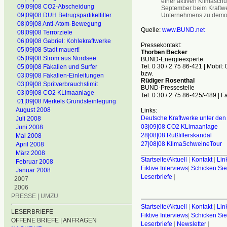
einer aktiven Klimaschut
09|09|08 CO2-Abscheidung
September beim Kraftwe
09|09|08 DUH Betrugspartikelfilter
Unternehmens zu demon
08|09|08 Anti-Atom-Bewegung
Quelle:
www.BUND.net
08|09|08 Terrorziele
06|09|08 Gabriel: Kohlekraftwerke
Pressekontakt:
05|09|08 Stadt mauert!
Thorben Becker
05|09|08 Strom aus Nordsee
BUND-Energieexperte
Tel. 0 30 / 2 75 86-421 | Mobil:
05|09|08 Fäkalien und Surfer
bzw.
03|09|08 Fäkalien-Einleitungen
Rüdiger Rosenthal
03|09|08 Spritverbrauchslimit
BUND-Pressestelle
03|09|08 CO2 KLimaanlage
Tel. 0 30 / 2 75 86-425/-489 | F
01|09|08 Merkels Grundsteinlegung
August 2008
Links:
Deutsche Kraftwerke unter den
Juli 2008
03|09|08 CO2 KLimaanlage
Juni 2008
28|08|08 Rußfilterskandal
Mai 2008
27|08|08 KlimaSchweineTour
April 2008
________________________
März 2008
Startseite/Aktuell
|
Kontakt
|
Lin
Februar 2008
Fiktive Interviews
|
Schicken Sie
Januar 2008
Leserbriefe
|
2007
2006
PRESSE | UMZU
Startseite/Aktuell
|
Kontakt
|
Lin
LESERBRIEFE
Fiktive Interviews
|
Schicken Sie
OFFENE BRIEFE | ANFRAGEN
Leserbriefe
|
Newsletter
|