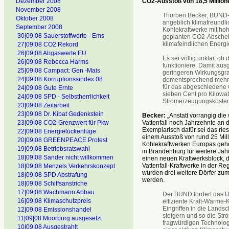
Dezember 2008
CO2-Ausstoß von 18,5 Millione
November 2008
Thorben Becker, BUND-E
Oktober 2008
angeblich klimafreundl
September 2008
Kohlekraftwerke mit ho
30|09|08 Sauerstoffwerte - Ems
geplanten CO2-Abscheid
klimafeindlichen Energi
27|09|08 CO2 Rekord
26|09|08 Abgaswerte EU
Es sei völlig unklar, o
26|09|08 Rebecca Harms
funktioniere. Damit aus
25|09|08 Campact: Gen -Mais
geringeren Wirkungsgra
24|09|08 Korruptionssindex 08
dementsprechend mehr K
für das abgeschiedene 
24|09|08 Gute Ernte
sieben Cent pro Kilowa
24|09|08 SPD - Selbstherrlichkeit
Stromerzeugungskosten
23|09|08 Zeitarbeit
23|09|08 Dr. Kibat Gedenkstein
Becker:
„Anstatt vorrangig die
23|09|08 CO2-Grenzwert für Pkw
Vattenfall noch Jahrzehnte an 
Exemplarisch dafür sei das rie
22|09|08 Energielückenlüge
einem Ausstoß von rund 25 Mil
20|09|08 GREENPEACE Protest
Kohlekraftwerken Europas gehö
19|09|08 Betriebsratswahl
in Brandenburg für weitere Ja
18|09|08 Sander nicht willkommen
einen neuen Kraftwerksblock, d
Vattenfall-Kraftwerke in der R
18|09|08 Menzels Verkehrskonzept
würden drei weitere Dörfer zu
18|09|08 SPD Abstrafung
werden.
18|09|08 Schiffsanstriche
17|09|08 Wachmann Abbau
Der BUND fordert das U
16|09|08 Klimaschutzpreis
effiziente Kraft-Wärme-
Eingriffen in die Lands
12|09|08 Emissionshandel
steigern und so die Stro
11|09|08 Moorburg ausgesetzt
fragwürdigen Technolog
10|09|08 Ausgestrahlt