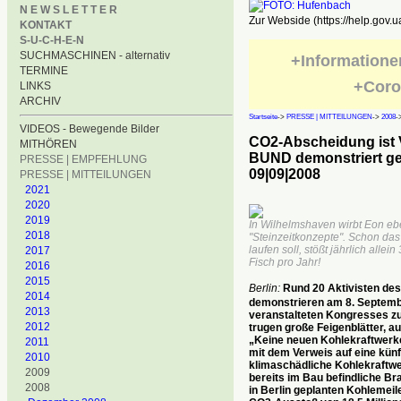
N E W S L E T T E R
Zur Webside (https://help.gov.u
KONTAKT
S-U-C-H-E-N
SUCHMASCHINEN - alternativ
+Informatione
TERMINE
+Coro
LINKS
ARCHIV
Startseite
->
PRESSE | MITTEILUNGEN
->
2008
-
VIDEOS - Bewegende Bilder
CO2-Abscheidung ist Va
MITHÖREN
BUND demonstriert ge
PRESSE | EMPFEHLUNG
09|09|2008
PRESSE | MITTEILUNGEN
2021
2020
2019
In Wilhelmshaven wirbt Eon eb
2018
"Steinzeitkonzepte". Schon das
laufen soll, stößt jährlich all
2017
Fisch pro Jahr!
2016
2015
Berlin:
Rund 20 Aktivisten de
2014
demonstrieren am 8. Septembe
2013
veranstalteten Kongresses z
2012
trugen große Feigenblätter, a
„Keine neuen Kohlekraftwerke!
2011
mit dem Verweis auf eine kün
2010
klimaschädliche Kohlekraftwer
2009
bereits im Bau befindliche B
2008
in Berlin geplanten Kohlemeile