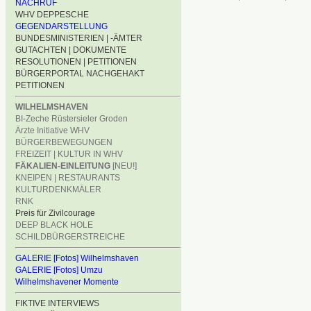
NACHRUF
WHV DEPPESCHE
GEGENDARSTELLUNG
BUNDESMINISTERIEN | -ÄMTER
GUTACHTEN | DOKUMENTE
RESOLUTIONEN | PETITIONEN
BÜRGERPORTAL NACHGEHAKT
PETITIONEN
WILHELMSHAVEN
BI-Zeche Rüstersieler Groden
Ärzte Initiative WHV
BÜRGERBEWEGUNGEN
FREIZEIT | KULTUR IN WHV
FÄKALIEN-EINLEITUNG
[NEU!]
KNEIPEN | RESTAURANTS
KULTURDENKMÄLER
RNK
Preis für Zivilcourage
DEEP BLACK HOLE
SCHILDBÜRGERSTREICHE
GALERIE [Fotos] Wilhelmshaven
GALERIE [Fotos] Umzu
Wilhelmshavener Momente
FIKTIVE INTERVIEWS