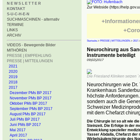
N E W S L E T T E R
Zur Webside (https://help.gov.u
KONTAKT
S-U-C-H-E-N
SUCHMASCHINEN - alternativ
+Informatione
TERMINE
+Coro
LINKS
ARCHIV
Startseite
->
PRESSE | MITTEILUNGEN
->
2017
-
VIDEOS - Bewegende Bilder
Neurochirurg aus San
MITHÖREN
Instrumente beteiligt
PRESSE | EMPFEHLUNG
09|02|2017
PRESSE | MITTEILUNGEN
2021
2020
Die Friesland Kliniken setzen 
2019
2018
Neurochirurgen wie Dr. 
2017
Krankenhaus Sanderbu
Dezember PMs BP 2017
höchste Anforderungen. D
November PMs BP 2017
sondern auch die Genesu
Oktober PMs BP 2017
Schweizer Medizinprodu
September PMs BP 2017
mit dem Chefarzt chirur
August PMs BP 2017
Juli PMs BP 2017
Die Chirurgie ist so alt wie 
Juni PMs BP 2017
Steinzeit. Die Erfolge in der
Entwicklung spezieller mediz
Mai 2017
Yasser Abdalla, Chefarzt der 
April 2017
Wirbelsäulenchirurgie des 