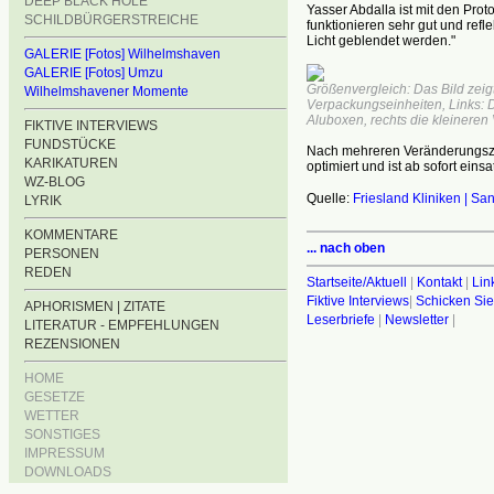
DEEP BLACK HOLE
Yasser Abdalla ist mit den Prot
SCHILDBÜRGERSTREICHE
funktionieren sehr gut und refle
Licht geblendet werden."
GALERIE [Fotos] Wilhelmshaven
GALERIE [Fotos] Umzu
Größenvergleich: Das Bild zei
Wilhelmshavener Momente
Verpackungseinheiten, Links: D
Aluboxen, rechts die kleinere
FIKTIVE INTERVIEWS
FUNDSTÜCKE
Nach mehreren Veränderungszy
KARIKATUREN
optimiert und ist ab sofort einsa
WZ-BLOG
Quelle:
Friesland Kliniken | S
LYRIK
KOMMENTARE
... nach oben
PERSONEN
REDEN
Startseite/Aktuell
|
Kontakt
|
Lin
Fiktive Interviews
|
Schicken Sie
APHORISMEN | ZITATE
Leserbriefe
|
Newsletter
|
LITERATUR - EMPFEHLUNGEN
REZENSIONEN
HOME
GESETZE
WETTER
SONSTIGES
IMPRESSUM
DOWNLOADS