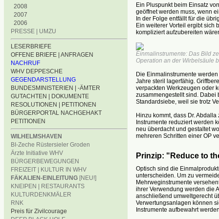
Ein Pluspunkt beim Einsatz von
2008
geöffnet werden muss, wenn ei
2007
In der Folge entfällt für die üb
2006
Ein weiterer Vorteil ergibt si
PRESSE | UMZU
kompliziert aufzubereiten wäre
LESERBRIEFE
Einmalinstrumente: Das Bild ze
OFFENE BRIEFE | ANFRAGEN
Operation an der Wirbelsäule b
NACHRUF
WHV DEPPESCHE
Die Einmalinstrumente werden d
GEGENDARSTELLUNG
Jahre steril lagerfähig. Griffbe
verpackten Werkzeugen oder k
BUNDESMINISTERIEN | -ÄMTER
zusammengestellt sind. Dabei b
GUTACHTEN | DOKUMENTE
Standardsiebe, weil sie trotz V
RESOLUTIONEN | PETITIONEN
BÜRGERPORTAL NACHGEHAKT
Hinzu kommt, dass Dr. Abdalla
PETITIONEN
Instrumente reduziert werden kö
neu überdacht und gestaltet wo
mehreren Schritten einer OP v
WILHELMSHAVEN
BI-Zeche Rüstersieler Groden
Ärzte Initiative WHV
Prinzip: "Reduce to th
BÜRGERBEWEGUNGEN
Optisch sind die Einmalprodu
FREIZEIT | KULTUR IN WHV
unterscheiden. Um zu vermeiden
FÄKALIEN-EINLEITUNG
[NEU!]
Mehrweginstrumente versehentli
KNEIPEN | RESTAURANTS
ihrer Verwendung werden die A
KULTURDENKMÄLER
anschließend umweltgerecht üb
RNK
Verwertungsanlagen können sie f
Instrumente aufbewahrt werden
Preis für Zivilcourage