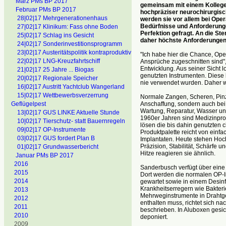
März PMs BP 2017
gemeinsam mit einem Kollege
Februar PMs BP 2017
hochpräziser neurochirurgisc
28|02|17 Mehrgenerationenhaus
werden sie vor allem bei Oper
Bedürfnisse und Anforderungen
27|02|17 Klinikum: Fass ohne Boden
Perfektion gefragt. An die Ster
25|02|17 Schlag ins Gesicht
daher höchste Anforderungen
24|02|17 Sonderinvestitionsprogramm
23|02|17 Austeritätspolitik kontraproduktiv
"Ich habe hier die Chance, Ope
22|02|17 LNG-Kreuzfahrtschiff
Ansprüche zugeschnitten sind", e
Entwicklung. Aus seiner Sicht 
21|02|17 25 Jahre ... Biogas
genutzten Instrumenten. Diese h
20|02|17 Regionale Speicher
nie verwendet wurden. Daher w
16|02|17 Austritt Yachtclub Wangerland
15|02|17 Wettbewerbsverzerrung
Normale Zangen, Scheren, Pinze
Anschaffung, sondern auch bei 
Geflügelpest
Wartung, Reparatur, Wasser und
13|02|17 GUS LINKE Aktuelle Stunde
1960er Jahren sind Medizinprod
10|02|17 Tierschutz- statt Bauernregeln
lösen die bis dahin genutzten 
09|02|17 OP-Instrumente
Produktpalette reicht von einf
03|02|17 GUS fordert Plan B
Implantaten. Heute stehen Hoc
Präzision, Stabilität, Schärfe u
01|02|17 Grundwasserbericht
Hitze reagieren sie ähnlich.
Januar PMs BP 2017
2016
Sanderbusch verfügt über eine
2015
Dort werden die normalen OP-In
2014
gewartet sowie in einem Desinf
Krankheitserregern wie Bakteri
2013
Mehrweginstrumente in Drahtge
2012
enthalten muss, richtet sich n
2011
beschrieben. In Aluboxen gesich
2010
deponiert.
2009