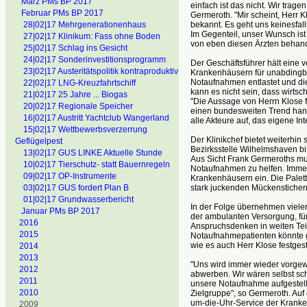
März PMs BP 2017
einfach ist das nicht. Wir trag
Februar PMs BP 2017
Germeroth. "Mir scheint, Herr K
bekannt. Es geht uns keinesfal
28|02|17 Mehrgenerationenhaus
Im Gegenteil, unser Wunsch ist
27|02|17 Klinikum: Fass ohne Boden
von eben diesen Ärzten behand
25|02|17 Schlag ins Gesicht
24|02|17 Sonderinvestitionsprogramm
Der Geschäftsführer hält eine
23|02|17 Austeritätspolitik kontraproduktiv
Krankenhäusern für unabdingba
Notaufnahmen entlastet und die
22|02|17 LNG-Kreuzfahrtschiff
kann es nicht sein, dass wirtsc
21|02|17 25 Jahre ... Biogas
"Die Aussage von Herrn Klose fi
20|02|17 Regionale Speicher
einen bundesweiten Trend hande
16|02|17 Austritt Yachtclub Wangerland
alle Akteure auf, das eigene In
15|02|17 Wettbewerbsverzerrung
Der Klinikchef bietet weiterhin
Geflügelpest
Bezirksstelle Wilhelmshaven b
13|02|17 GUS LINKE Aktuelle Stunde
Aus Sicht Frank Germeroths m
10|02|17 Tierschutz- statt Bauernregeln
Notaufnahmen zu helfen. Immer
09|02|17 OP-Instrumente
Krankenhäusern ein. Die Palett
stark juckenden Mückenstichen
03|02|17 GUS fordert Plan B
01|02|17 Grundwasserbericht
In der Folge übernehmen viele
Januar PMs BP 2017
der ambulanten Versorgung, für
2016
Anspruchsdenken in weiten Teil
2015
Notaufnahmepatienten könnte g
wie es auch Herr Klose festgeste
2014
2013
"Uns wird immer wieder vorgewo
2012
abwerben. Wir wären selbst sch
2011
unsere Notaufnahme aufgestellt 
2010
Zielgruppe", so Germeroth. Auf
um-die-Uhr-Service der Kranke
2009