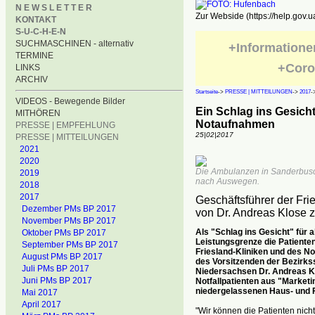
N E W S L E T T E R
Zur Webside (https://help.gov.u
KONTAKT
S-U-C-H-E-N
SUCHMASCHINEN - alternativ
+Informatione
TERMINE
+Coro
LINKS
ARCHIV
Startseite
->
PRESSE | MITTEILUNGEN
->
2017
-
VIDEOS - Bewegende Bilder
Ein Schlag ins Gesicht
MITHÖREN
Notaufnahmen
PRESSE | EMPFEHLUNG
25|02|2017
PRESSE | MITTEILUNGEN
2021
2020
Die Ambulanzen in Sanderbusch
2019
nach Auswegen.
2018
2017
Geschäftsführer der Fri
Dezember PMs BP 2017
von Dr. Andreas Klose 
November PMs BP 2017
Als "Schlag ins Gesicht" für al
Oktober PMs BP 2017
Leistungsgrenze die Patiente
September PMs BP 2017
Friesland-Kliniken und des
August PMs BP 2017
des Vorsitzenden der Bezirks
Juli PMs BP 2017
Niedersachsen Dr. Andreas Kl
Juni PMs BP 2017
Notfallpatienten aus "Marketi
niedergelassenen Haus- und F
Mai 2017
April 2017
"Wir können die Patienten nich