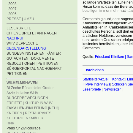
so lange Wartezeiten auf eine
2008
Hinzu kommt, dass die Bereitsc
2007
beteiligen immer mehr nachläss
2006
Germeroth glaubt, dass sogena
PRESSE | UMZU
Krankenhausstrukturgesetz von
Anlaufstellen in Krankenhäuse
LESERBRIEFE
geschultes Personal soll dort
OFFENE BRIEFE | ANFRAGEN
ärztlichen Notdienst verwiesen 
NACHRUF
dass andern Orts schon erfolgre
WHV DEPPESCHE
kostenlos bereitstellen, aber 
Germeroth.
GEGENDARSTELLUNG
BUNDESMINISTERIEN | -ÄMTER
Quelle:
Friesland Kliniken | S
GUTACHTEN | DOKUMENTE
RESOLUTIONEN | PETITIONEN
BÜRGERPORTAL NACHGEHAKT
... nach oben
PETITIONEN
Startseite/Aktuell
|
Kontakt
|
Lin
WILHELMSHAVEN
Fiktive Interviews
|
Schicken Sie
BI-Zeche Rüstersieler Groden
Leserbriefe
|
Newsletter
|
Ärzte Initiative WHV
BÜRGERBEWEGUNGEN
FREIZEIT | KULTUR IN WHV
FÄKALIEN-EINLEITUNG
[NEU!]
KNEIPEN | RESTAURANTS
KULTURDENKMÄLER
RNK
Preis für Zivilcourage