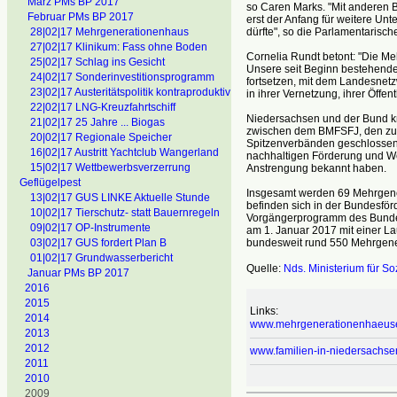
März PMs BP 2017
so Caren Marks. "Mit anderen B
Februar PMs BP 2017
erst der Anfang für weitere Un
dürfte", so die Parlamentarische
28|02|17 Mehrgenerationenhaus
27|02|17 Klinikum: Fass ohne Boden
Cornelia Rundt betont: "Die M
25|02|17 Schlag ins Gesicht
Unsere seit Beginn bestehend
24|02|17 Sonderinvestitionsprogramm
fortsetzen, mit dem Landesnet
23|02|17 Austeritätspolitik kontraproduktiv
in ihrer Vernetzung, ihrer Öffen
22|02|17 LNG-Kreuzfahrtschiff
Niedersachsen und der Bund kn
21|02|17 25 Jahre ... Biogas
zwischen dem BMFSFJ, den zu
20|02|17 Regionale Speicher
Spitzenverbänden geschlossene
16|02|17 Austritt Yachtclub Wangerland
nachhaltigen Förderung und W
15|02|17 Wettbewerbsverzerrung
Anstrengung bekannt haben.
Geflügelpest
Insgesamt werden 69 Mehrgener
13|02|17 GUS LINKE Aktuelle Stunde
befinden sich in der Bundesfö
10|02|17 Tierschutz- statt Bauernregeln
Vorgängerprogramm des Bunde
09|02|17 OP-Instrumente
am 1. Januar 2017 mit einer La
bundesweit rund 550 Mehrgen
03|02|17 GUS fordert Plan B
01|02|17 Grundwasserbericht
Quelle:
Nds. Ministerium für So
Januar PMs BP 2017
2016
2015
Links:
2014
www.mehrgenerationenhaeuse
2013
2012
www.familien-in-niedersachse
2011
2010
2009