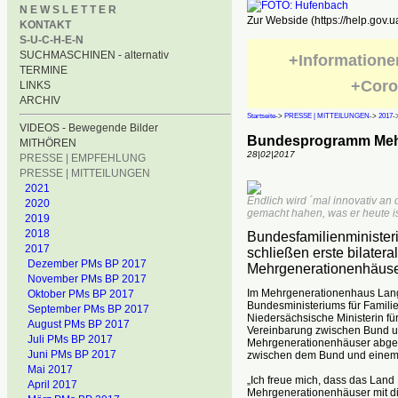
N E W S L E T T E R
Zur Webside (https://help.gov.u
KONTAKT
S-U-C-H-E-N
SUCHMASCHINEN - alternativ
+Informatione
TERMINE
+Coro
LINKS
ARCHIV
Startseite
->
PRESSE | MITTEILUNGEN
->
2017
-
VIDEOS - Bewegende Bilder
Bundesprogramm Meh
MITHÖREN
28|02|2017
PRESSE | EMPFEHLUNG
PRESSE | MITTEILUNGEN
2021
Endlich wird ´mal innovativ an 
2020
gemacht hahen, was er heute is
2019
2018
Bundesfamilienminister
2017
schließen erste bilater
Dezember PMs BP 2017
Mehrgenerationenhäuse
November PMs BP 2017
Im Mehrgenerationenhaus Lang
Oktober PMs BP 2017
Bundesministeriums für Famili
September PMs BP 2017
Niedersächsische Ministerin fü
August PMs BP 2017
Vereinbarung zwischen Bund u
Juli PMs BP 2017
Mehrgenerationenhäuser abgesc
Juni PMs BP 2017
zwischen dem Bund und einem
Mai 2017
„Ich freue mich, dass das Land
April 2017
Mehrgenerationenhäuser mit dies