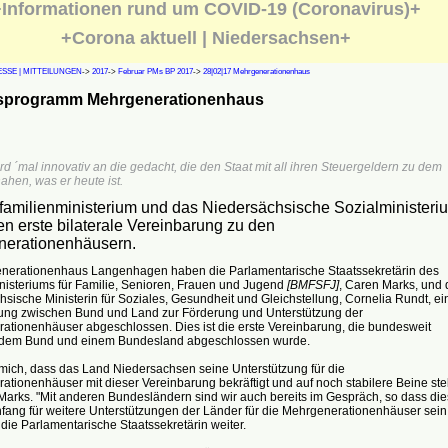
Informationen rund um COVID-19 (Coronavirus)+
+Corona aktuell | Niedersachsen+
SSE | MITTEILUNGEN
->
2017
->
Februar PMs BP 2017
->
28|02|17 Mehrgenerationenhaus
programm Mehrgenerationenhaus
rd ´mal innovativ an die gedacht, die den Staat mit all ihren Steuergeldern zu dem
hen, was er heute ist.
amilienministerium und das Niedersächsische Sozialministeri
en erste bilaterale Vereinbarung zu den
erationenhäusern.
nerationenhaus Langenhagen haben die Parlamentarische Staatssekretärin des
isteriums für Familie, Senioren, Frauen und Jugend
[BMFSFJ]
, Caren Marks, und 
sische Ministerin für Soziales, Gesundheit und Gleichstellung, Cornelia Rundt, ei
ung zwischen Bund und Land zur Förderung und Unterstützung der
ationenhäuser abgeschlossen. Dies ist die erste Vereinbarung, die bundesweit
dem Bund und einem Bundesland abgeschlossen wurde.
 mich, dass das Land Niedersachsen seine Unterstützung für die
tionenhäuser mit dieser Vereinbarung bekräftigt und auf noch stabilere Beine stell
Marks. "Mit anderen Bundesländern sind wir auch bereits im Gespräch, so dass die
nfang für weitere Unterstützungen der Länder für die Mehrgenerationenhäuser sein
o die Parlamentarische Staatssekretärin weiter.