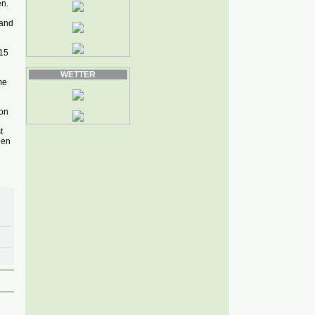
n.
Land
015
WETTER
me
on
t
nen