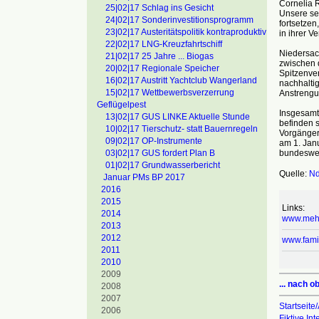
Cornelia 
25|02|17 Schlag ins Gesicht
Unsere se
24|02|17 Sonderinvestitionsprogramm
fortsetze
23|02|17 Austeritätspolitik kontraproduktiv
in ihrer V
22|02|17 LNG-Kreuzfahrtschiff
Niedersac
21|02|17 25 Jahre ... Biogas
zwischen 
20|02|17 Regionale Speicher
Spitzenve
16|02|17 Austritt Yachtclub Wangerland
nachhalti
15|02|17 Wettbewerbsverzerrung
Anstrengu
Geflügelpest
Insgesamt
13|02|17 GUS LINKE Aktuelle Stunde
befinden 
10|02|17 Tierschutz- statt Bauernregeln
Vorgänger
09|02|17 OP-Instrumente
am 1. Janu
bundeswei
03|02|17 GUS fordert Plan B
01|02|17 Grundwasserbericht
Quelle:
Nd
Januar PMs BP 2017
2016
2015
Links:
2014
www.mehr
2013
2012
www.fami
2011
2010
2009
... nach o
2008
2007
Startseite/
2006
Fiktive In