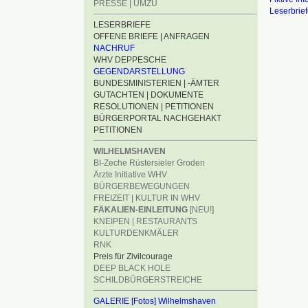
PRESSE | UMZU
Leserbrie
LESERBRIEFE
OFFENE BRIEFE | ANFRAGEN
NACHRUF
WHV DEPPESCHE
GEGENDARSTELLUNG
BUNDESMINISTERIEN | -ÄMTER
GUTACHTEN | DOKUMENTE
RESOLUTIONEN | PETITIONEN
BÜRGERPORTAL NACHGEHAKT
PETITIONEN
WILHELMSHAVEN
BI-Zeche Rüstersieler Groden
Ärzte Initiative WHV
BÜRGERBEWEGUNGEN
FREIZEIT | KULTUR IN WHV
FÄKALIEN-EINLEITUNG
[NEU!]
KNEIPEN | RESTAURANTS
KULTURDENKMÄLER
RNK
Preis für Zivilcourage
DEEP BLACK HOLE
SCHILDBÜRGERSTREICHE
GALERIE [Fotos] Wilhelmshaven