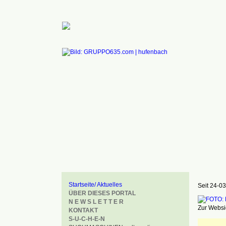
Startseite/ Aktuelles
Seit 24-03
ÜBER DIESES PORTAL
N E W S L E T T E R
Zur Websid
KONTAKT
S-U-C-H-E-N