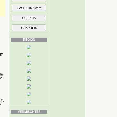
REGION
um
die
ne
t",
s
VERMISCHTES