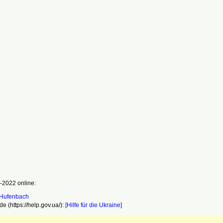
-2022 online:
e (https://help.gov.ua/):
[Hilfe für die Ukraine]