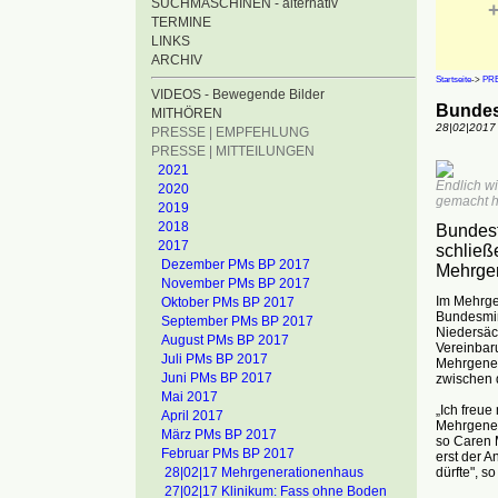
SUCHMASCHINEN - alternativ
+
TERMINE
LINKS
ARCHIV
Startseite
->
PRE
VIDEOS - Bewegende Bilder
Bundes
MITHÖREN
28|02|2017
PRESSE | EMPFEHLUNG
PRESSE | MITTEILUNGEN
2021
Endlich wi
2020
gemacht ha
2019
2018
Bundesf
2017
schließ
Dezember PMs BP 2017
Mehrgen
November PMs BP 2017
Im Mehrge
Oktober PMs BP 2017
Bundesmin
September PMs BP 2017
Niedersäch
August PMs BP 2017
Vereinbar
Juli PMs BP 2017
Mehrgener
Juni PMs BP 2017
zwischen 
Mai 2017
„Ich freue
April 2017
Mehrgenera
März PMs BP 2017
so Caren 
Februar PMs BP 2017
erst der A
dürfte", s
28|02|17 Mehrgenerationenhaus
27|02|17 Klinikum: Fass ohne Boden