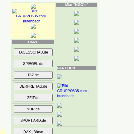
Mixt "NGO´s"
UMZU
PARTEIEN