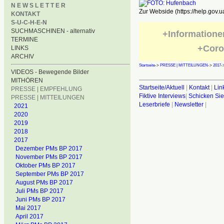
N E W S L E T T E R
Zur Webside (https://help.gov.u
KONTAKT
S-U-C-H-E-N
SUCHMASCHINEN - alternativ
+Informatione
TERMINE
+Coro
LINKS
ARCHIV
Startseite
->
PRESSE | MITTEILUNGEN
->
2017
-
VIDEOS - Bewegende Bilder
MITHÖREN
Startseite/Aktuell
|
Kontakt
|
Lin
PRESSE | EMPFEHLUNG
Fiktive Interviews
|
Schicken Sie
PRESSE | MITTEILUNGEN
Leserbriefe
|
Newsletter
|
2021
2020
2019
2018
2017
Dezember PMs BP 2017
November PMs BP 2017
Oktober PMs BP 2017
September PMs BP 2017
August PMs BP 2017
Juli PMs BP 2017
Juni PMs BP 2017
Mai 2017
April 2017