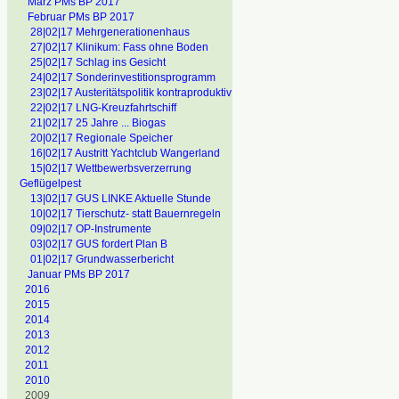
März PMs BP 2017
Februar PMs BP 2017
28|02|17 Mehrgenerationenhaus
27|02|17 Klinikum: Fass ohne Boden
25|02|17 Schlag ins Gesicht
24|02|17 Sonderinvestitionsprogramm
23|02|17 Austeritätspolitik kontraproduktiv
22|02|17 LNG-Kreuzfahrtschiff
21|02|17 25 Jahre ... Biogas
20|02|17 Regionale Speicher
16|02|17 Austritt Yachtclub Wangerland
15|02|17 Wettbewerbsverzerrung
Geflügelpest
13|02|17 GUS LINKE Aktuelle Stunde
10|02|17 Tierschutz- statt Bauernregeln
09|02|17 OP-Instrumente
03|02|17 GUS fordert Plan B
01|02|17 Grundwasserbericht
Januar PMs BP 2017
2016
2015
2014
2013
2012
2011
2010
2009