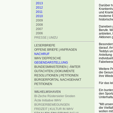
2013
Darüber h
2012
Krankenha
2011
und Krank
moderne P
2010
historisch
2009
2008
Daneben pr
2007
Berufe. W
2006
anbieten,
Aktionen 
PRESSE | UMZU
Besonders
LESERBRIEFE
darauf, ih
OFFENE BRIEFE | ANFRAGEN
Teddys un
NACHRUF
Anleitung
individuel
WHV DEPPESCHE
Fabelwese
GEGENDARSTELLUNG
BUNDESMINISTERIEN | -ÄMTER
Weitere P
GUTACHTEN | DOKUMENTE
die Gesun
RESOLUTIONEN | PETITIONEN
ihre Wied
BÜRGERPORTAL NACHGEHAKT
Für das le
PETITIONEN
Ein bunte
WILHELMSHAVEN
den Sport
BI-Zeche Rüstersieler Groden
Unterhalt
Ärzte Initiative WHV
"Mit unse
BÜRGERBEWEGUNGEN
die Vielfa
FREIZEIT | KULTUR IN WHV
wollen mi