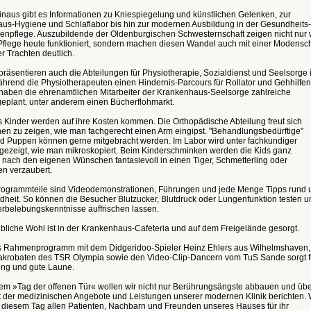
inaus gibt es Informationen zu Kniespiegelung und künstlichen Gelenken, zur
us-Hygiene und Schlaflabor bis hin zur modernen Ausbildung in der Gesundheits-
enpflege. Auszubildende der Oldenburgischen Schwesternschaft zeigen nicht nur 
flege heute funktioniert, sondern machen diesen Wandel auch mit einer Modensc
er Trachten deutlich.
äsentieren auch die Abteilungen für Physiotherapie, Sozialdienst und Seelsorge 
ährend die Physiotherapeuten einen Hindernis-Parcours für Rollator und Gehhilfen
 haben die ehrenamtlichen Mitarbeiter der Krankenhaus-Seelsorge zahlreiche
geplant, unter anderem einen Bücherflohmarkt.
 Kinder werden auf ihre Kosten kommen. Die Orthopädische Abteilung freut sich
nen zu zeigen, wie man fachgerecht einen Arm eingipst. "Behandlungsbedürftige"
d Puppen können gerne mitgebracht werden. Im Labor wird unter fachkundiger
 gezeigt, wie man mikroskopiert. Beim Kinderschminken werden die Kids ganz
l nach den eigenen Wünschen fantasievoll in einen Tiger, Schmetterling oder
n verzaubert.
rogrammteile sind Videodemonstrationen, Führungen und jede Menge Tipps rund
dheit. So können die Besucher Blutzucker, Blutdruck oder Lungenfunktion testen u
erbelebungskenntnisse auffrischen lassen.
ibliche Wohl ist in der Krankenhaus-Cafeteria und auf dem Freigelände gesorgt.
s Rahmenprogramm mit dem Didgeridoo-Spieler Heinz Ehlers aus Wilhelmshaven,
akrobaten des TSR Olympia sowie den Video-Clip-Dancern vom TuS Sande sorgt f
ung und gute Laune.
rem »Tag der offenen Tür« wollen wir nicht nur Berührungsängste abbauen und übe
lt der medizinischen Angebote und Leistungen unserer modernen Klinik berichten. 
t diesem Tag allen Patienten, Nachbarn und Freunden unseres Hauses für ihr