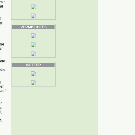
mit
al
0
er
VERMISCHTES
.
die
ben
,
nde
WETTER
 die
u
der
lauf
r
ren
t,
t,