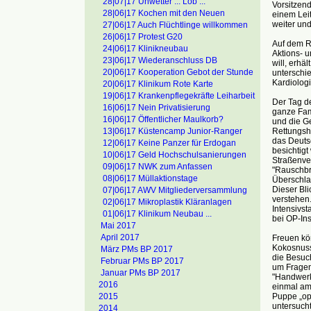
28|07|17 Unwetter ... Lob ...
Vorsitzend
28|06|17 Kochen mit den Neuen
einem Lei
weiter und
27|06|17 Auch Flüchtlinge willkommen
26|06|17 Protest G20
Auf dem R
24|06|17 Klinikneubau
Aktions- u
23|06|17 Wiederanschluss DB
will, erhä
20|06|17 Kooperation Gebot der Stunde
unterschi
Kardiolog
20|06|17 Klinikum Rote Karte
19|06|17 Krankenpflegekräfte Leiharbeit
Der Tag de
16|06|17 Nein Privatisierung
ganze Fami
16|06|17 Öffentlicher Maulkorb?
und die G
Rettungsh
13|06|17 Küstencamp Junior-Ranger
das Deuts
12|06|17 Keine Panzer für Erdogan
besichtigt
10|06|17 Geld Hochschulsanierungen
Straßenve
09|06|17 NWK zum Anfassen
"Rauschbr
08|06|17 Müllaktionstage
Überschla
Dieser Bli
07|06|17 AWV Mitgliederversammlung
verstehen.
02|06|17 Mikroplastik Kläranlagen
Intensivst
01|06|17 Klinikum Neubau ...
bei OP-In
Mai 2017
April 2017
Freuen kö
Kokosnuss.
März PMs BP 2017
die Besuc
Februar PMs BP 2017
um Fragen 
Januar PMs BP 2017
"Handwerk
2016
einmal am
Puppe „op
2015
untersuch
2014