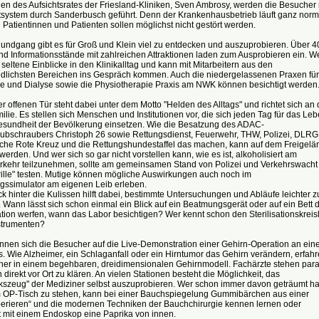
en des Aufsichtsrates der Friesland-Kliniken, Sven Ambrosy, werden die Besucher 
tsystem durch Sanderbusch geführt. Denn der Krankenhausbetrieb läuft ganz norm
 Patientinnen und Patienten sollen möglichst nicht gestört werden.
undgang gibt es für Groß und Klein viel zu entdecken und auszuprobieren. Über 4
nd Informationsstände mit zahlreichen Attraktionen laden zum Ausprobieren ein. W
lt seltene Einblicke in den Klinikalltag und kann mit Mitarbeitern aus den
edlichsten Bereichen ins Gespräch kommen. Auch die niedergelassenen Praxen für
ie und Dialyse sowie die Physiotherapie Praxis am NWK können besichtigt werden
r offenen Tür steht dabei unter dem Motto "Helden des Alltags" und richtet sich an 
lie. Es stellen sich Menschen und Institutionen vor, die sich jeden Tag für das Le
esundheit der Bevölkerung einsetzen. Wie die Besatzung des ADAC-
ubschraubers Christoph 26 sowie Rettungsdienst, Feuerwehr, THW, Polizei, DLRG
che Rote Kreuz und die Rettungshundestaffel das machen, kann auf dem Freigelä
 werden. Und wer sich so gar nicht vorstellen kann, wie es ist, alkoholisiert am
rkehr teilzunehmen, sollte am gemeinsamen Stand von Polizei und Verkehrswacht
ille" testen. Mutige können mögliche Auswirkungen auch noch im
gssimulator am eigenen Leib erleben.
ck hinter die Kulissen hilft dabei, bestimmte Untersuchungen und Abläufe leichter z
 Wann lässt sich schon einmal ein Blick auf ein Beatmungsgerät oder auf ein Bett 
ation werfen, wann das Labor besichtigen? Wer kennt schon den Sterilisationskreis
strumenten?
nnen sich die Besucher auf die Live-Demonstration einer Gehirn-Operation an eine
 Wie Alzheimer, ein Schlaganfall oder ein Hirntumor das Gehirn verändern, erfah
her in einem begehbaren, dreidimensionalen Gehirnmodell. Fachärzte stehen para
direkt vor Ort zu klären. An vielen Stationen besteht die Möglichkeit, das
szeug" der Mediziner selbst auszuprobieren. Wer schon immer davon geträumt ha
 OP-Tisch zu stehen, kann bei einer Bauchspiegelung Gummibärchen aus einer
erieren“ und die modernen Techniken der Bauchchirurgie kennen lernen oder
t mit einem Endoskop eine Paprika von innen.