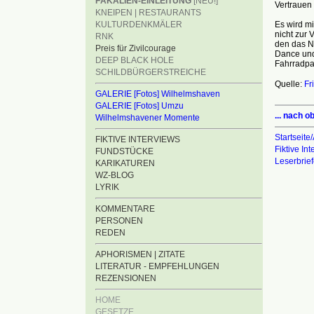
FÄKALIEN-EINLEITUNG
[NEU!]
Vertrauen
KNEIPEN | RESTAURANTS
Es wird m
KULTURDENKMÄLER
nicht zur
RNK
den das NW
Preis für Zivilcourage
Dance und 
DEEP BLACK HOLE
Fahrradpa
SCHILDBÜRGERSTREICHE
Quelle:
Fr
GALERIE [Fotos] Wilhelmshaven
GALERIE [Fotos] Umzu
... nach o
Wilhelmshavener Momente
Startseite/
FIKTIVE INTERVIEWS
Fiktive In
FUNDSTÜCKE
Leserbrie
KARIKATUREN
WZ-BLOG
LYRIK
KOMMENTARE
PERSONEN
REDEN
APHORISMEN | ZITATE
LITERATUR - EMPFEHLUNGEN
REZENSIONEN
HOME
GESETZE