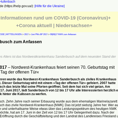
e (https://help.gov.ua/):
[Hilfe für die Ukraine]
Informationen rund um COVID-19 (Coronavirus)+
+Corona aktuell | Niedersachsen+
SSE | MITTEILUNGEN
->
2017
->
Juni PMs BP 2017
->
09|06|17 NWK zum Anfassen
busch zum Anfassen
nes Alters ist das Nordwestkrankenhasu Sanderbusch auf dem neuesten Stand der
2017
– Nordwest-Krankenhaus feiert seinen 70. Geburtstag mit
Tag der offenen Tür«
hren wurde das Nordwest-Krankenhaus Sanderbusch als ziviles Krankenhaus
. Dieser Geburtstag wird mit einem »Tag der offenen Tür« gefeiert. 2007 hatte
ch das letzte Mal seine Pforten geöffnet. Seit dem hat sich viel getan. Am
7. Juni 2017, lädt Sanderbusch von 12 bis 17 Uhr alle Interessierten herzlich e
k hinter die Kulissen zu werfen.
ch. Zehn Jahre nach seiner Erbauung wurde aus dem ehemaligen Marinelazarett 
h das zivile Nordwest-Krankenhaus [NWK]. Das ist jetzt siebzig Jahre her. Wer au
ve und unterhaltsame Weise etwas über das Leistungsspektrum des heutigen NWK
öchte, hat am 17. Juni in der Zeit von 12 bis 17 Uhr Gelegenheit dazu. Nach der
n Eröffnung durch die Geschäftsleitung und den Landrat des Landkreises Friesland 