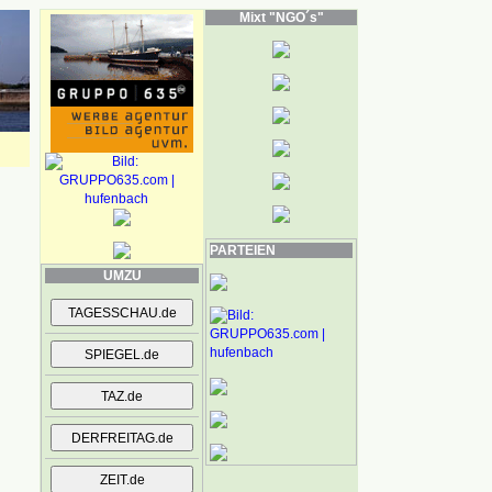
Mixt "NGO´s"
PARTEIEN
UMZU