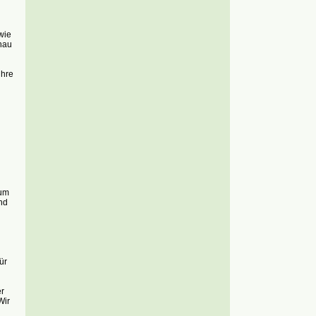
wie
hau
ihre
 um
nd
ür
r
Wir