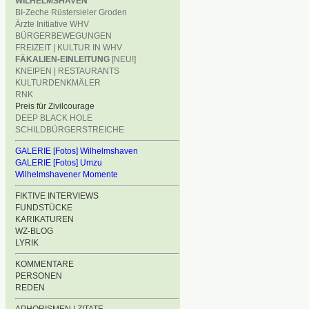
WILHELMSHAVEN
BI-Zeche Rüstersieler Groden
Ärzte Initiative WHV
BÜRGERBEWEGUNGEN
FREIZEIT | KULTUR IN WHV
FÄKALIEN-EINLEITUNG
[NEU!]
KNEIPEN | RESTAURANTS
KULTURDENKMÄLER
RNK
Preis für Zivilcourage
DEEP BLACK HOLE
SCHILDBÜRGERSTREICHE
GALERIE [Fotos] Wilhelmshaven
GALERIE [Fotos] Umzu
Wilhelmshavener Momente
FIKTIVE INTERVIEWS
FUNDSTÜCKE
KARIKATUREN
WZ-BLOG
LYRIK
KOMMENTARE
PERSONEN
REDEN