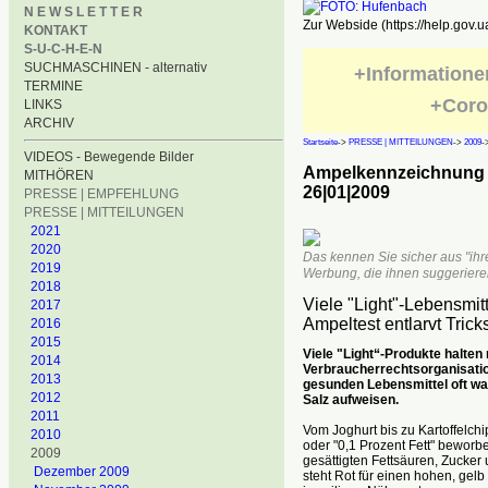
N E W S L E T T E R
Zur Webside (https://help.gov.u
KONTAKT
S-U-C-H-E-N
SUCHMASCHINEN - alternativ
+Informatione
TERMINE
+Coro
LINKS
ARCHIV
Startseite
->
PRESSE | MITTEILUNGEN
->
2009
-
VIDEOS - Bewegende Bilder
Ampelkennzeichnung 
MITHÖREN
26|01|2009
PRESSE | EMPFEHLUNG
PRESSE | MITTEILUNGEN
2021
2020
Das kennen Sie sicher aus "ihr
2019
Werbung, die ihnen suggerieren
2018
Viele "Light"-Lebensmit
2017
Ampeltest entlarvt Tricks
2016
2015
Viele "Light“-Produkte halten 
2014
Verbraucherrechtsorganisation
2013
gesunden Lebensmittel oft wa
2012
Salz aufweisen.
2011
Vom Joghurt bis zu Kartoffelchi
2010
oder "0,1 Prozent Fett" beworb
2009
gesättigten Fettsäuren, Zucker
Dezember 2009
steht Rot für einen hohen, gelb 