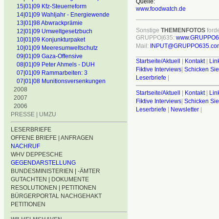
Quelle:
15|01|09 Kfz-Steuerreform
www.foodwatch.de
14|01|09 Wahljahr - Energiewende
________________________
13|01|98 Abwrackprämie
Sonstige
THEMENFOTOS
forde
12|01|09 Umweltgesetzbuch
GRUPPO|635:
www.GRUPPO6
10|01|09 Konjunkturpaket
Mail:
INPUT@GRUPPO635.co
10|01|09 Meeresumweltschutz
________________________
09|01|09 Gaza-Offensive
Startseite/Aktuell
|
Kontakt
|
Lin
08|01|09 Peter Ahmels - DUH
Fiktive Interviews
|
Schicken Sie
07|01|09 Rammarbeiten: 3
Leserbriefe
|
07|01|08 Munitionsversenkungen
2008
Startseite/Aktuell
|
Kontakt
|
Lin
2007
Fiktive Interviews
|
Schicken Sie
2006
Leserbriefe
|
Newsletter
|
PRESSE | UMZU
LESERBRIEFE
OFFENE BRIEFE | ANFRAGEN
NACHRUF
WHV DEPPESCHE
GEGENDARSTELLUNG
BUNDESMINISTERIEN | -ÄMTER
GUTACHTEN | DOKUMENTE
RESOLUTIONEN | PETITIONEN
BÜRGERPORTAL NACHGEHAKT
PETITIONEN