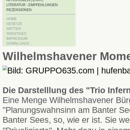
APHORISMEN | ZITATE
LITERATUR - EMPFEHLUNGEN
REZENSIONEN
HOME
GESETZE
WETTER
SONSTIGES
IMPRESSUM
DOWNLOADS
Wilhelmshavener Mom
Die Darstelllung des "Trio Infe
Eine Menge Wilhelmshavener Bürg
"Planungswahnsinn am Banter See
Banter Sees, so, wie er ist. Sie