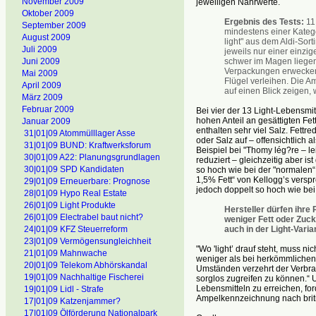
November 2009
jeweiligen Nährwerte.
Oktober 2009
Ergebnis des Tests:
11 
September 2009
mindestens einer Katego
August 2009
light" aus dem Aldi-Sort
Juli 2009
jeweils nur einer einzi
schwer im Magen liegen“
Juni 2009
Verpackungen erwecken 
Mai 2009
Flügel verleihen. Die A
April 2009
auf einen Blick zeigen, 
März 2009
Februar 2009
Bei vier der 13 Light-Lebensmit
hohen Anteil an gesättigten Fe
Januar 2009
enthalten sehr viel Salz. Fettr
31|01|09 Atommülllager Asse
oder Salz auf – offensichtlich 
31|01|09 BUND: Kraftwerksforum
Beispiel bei "Thomy lég?re – l
30|01|09 A22: Planungsgrundlagen
reduziert – gleichzeitig aber 
30|01|09 SPD Kandidaten
so hoch wie bei der "normalen
1,5% Fett“ von Kellogg’s verspre
29|01|09 Erneuerbare: Prognose
jedoch doppelt so hoch wie bei
28|01|09 Hypo Real Estate
26|01|09 Light Produkte
Hersteller dürfen ihre 
26|01|09 Electrabel baut nicht?
weniger Fett oder Zuck
auch in der Light-Varian
24|01|09 KFZ Steuerreform
23|01|09 Vermögensungleichheit
"Wo 'light’ drauf steht, muss n
21|01|09 Mahnwache
weniger als bei herkömmlichen 
20|01|09 Telekom Abhörskandal
Umständen verzehrt der Verbrauc
19|01|09 Nachhaltige Fischerei
sorglos zugreifen zu können.“ 
Lebensmitteln zu erreichen, for
19|01|09 Lidl - Strafe
Ampelkennzeichnung nach briti
17|01|09 Katzenjammer?
17|01|09 Ölförderung Nationalpark