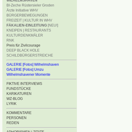
WILHELMSHAVEN
BI-Zeche Rüstersieler Groden
Ärzte Initiative WHV
BÜRGERBEWEGUNGEN
FREIZEIT | KULTUR IN WHV
FÄKALIEN-EINLEITUNG
[NEU!]
KNEIPEN | RESTAURANTS
KULTURDENKMÄLER
RNK
Preis für Zivilcourage
DEEP BLACK HOLE
SCHILDBÜRGERSTREICHE
GALERIE [Fotos] Wilhelmshaven
GALERIE [Fotos] Umzu
Wilhelmshavener Momente
FIKTIVE INTERVIEWS
FUNDSTÜCKE
KARIKATUREN
WZ-BLOG
LYRIK
KOMMENTARE
PERSONEN
REDEN