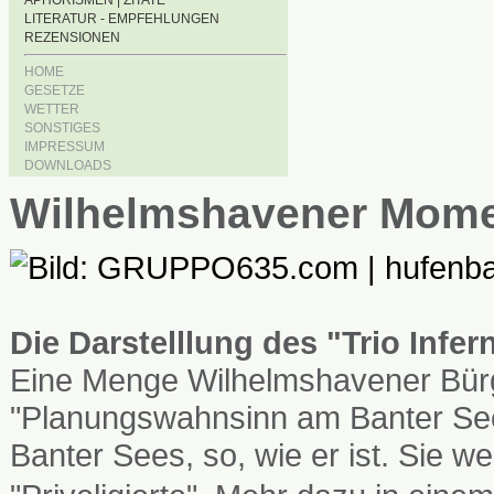
APHORISMEN | ZITATE
LITERATUR - EMPFEHLUNGEN
REZENSIONEN
HOME
GESETZE
WETTER
SONSTIGES
IMPRESSUM
DOWNLOADS
Wilhelmshavener Mom
Die Darstelllung des "Trio Infe
Eine Menge Wilhelmshavener Bürg
"Planungswahnsinn am Banter See
Banter Sees, so, wie er ist. Sie