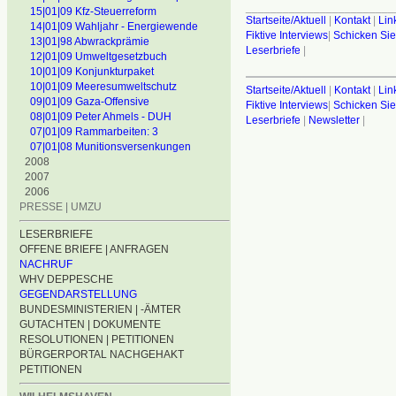
________________________
15|01|09 Kfz-Steuerreform
Startseite/Aktuell
|
Kontakt
|
Lin
14|01|09 Wahljahr - Energiewende
Fiktive Interviews
|
Schicken Sie
13|01|98 Abwrackprämie
Leserbriefe
|
12|01|09 Umweltgesetzbuch
10|01|09 Konjunkturpaket
10|01|09 Meeresumweltschutz
Startseite/Aktuell
|
Kontakt
|
Lin
09|01|09 Gaza-Offensive
Fiktive Interviews
|
Schicken Sie
08|01|09 Peter Ahmels - DUH
Leserbriefe
|
Newsletter
|
07|01|09 Rammarbeiten: 3
07|01|08 Munitionsversenkungen
2008
2007
2006
PRESSE | UMZU
LESERBRIEFE
OFFENE BRIEFE | ANFRAGEN
NACHRUF
WHV DEPPESCHE
GEGENDARSTELLUNG
BUNDESMINISTERIEN | -ÄMTER
GUTACHTEN | DOKUMENTE
RESOLUTIONEN | PETITIONEN
BÜRGERPORTAL NACHGEHAKT
PETITIONEN