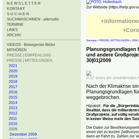
N E W S L E T T E R
Zur Webside (https://help.gov.u
KONTAKT
S-U-C-H-E-N
SUCHMASCHINEN - alternativ
+Informatione
TERMINE
+Coro
LINKS
ARCHIV
Startseite
->
PRESSE | MITTEILUNGEN
->
2009
-
VIDEOS - Bewegende Bilder
Planungsgrundlagen fü
MITHÖREN
und andere Großproje
PRESSE | EMPFEHLUNG
30|01|2009
PRESSE | MITTEILUNGEN
2021
2020
2019
A 22: eines der umstrittensten 
2018
Nach der Klimakrise sin
2017
Planungsgrundlagen für
2016
weggebrochen.
2015
2014
Hipstedt -
Für die „Bürgeriniti
2013
Realität, dass die milliardent
2012
Großprojekte, auf völlig vera
2011
i
n keiner Weise mehr den Tat
2010
Die Daten zur Bevölkerungsent
2009
einen viel zu kurzen Zeithoriz
Dezember 2009
dann an Fahrt zu. Zahlen zur V