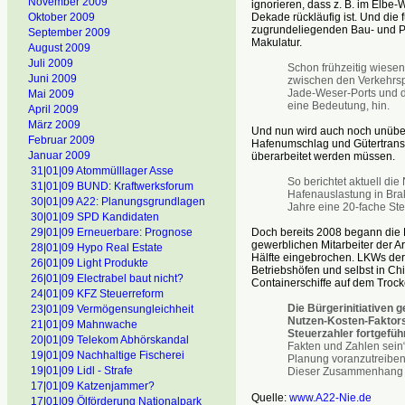
November 2009
ignorieren, dass z. B. im Elbe-
Dekade rückläufig ist. Und die
Oktober 2009
zugrundeliegenden Bau- und Pl
September 2009
Makulatur.
August 2009
Juli 2009
Schon frühzeitig wiesen
Juni 2009
zwischen den Verkehrsp
Jade-Weser-Ports und d
Mai 2009
eine Bedeutung, hin.
April 2009
März 2009
Und nun wird auch noch unüber
Februar 2009
Hafenumschlag und Gütertranspo
Januar 2009
überarbeitet werden müssen.
31|01|09 Atommülllager Asse
So berichtet aktuell di
31|01|09 BUND: Kraftwerksforum
Hafenauslastung in Brak
30|01|09 A22: Planungsgrundlagen
Jahre eine 20-fache St
30|01|09 SPD Kandidaten
Doch bereits 2008 begann die K
29|01|09 Erneuerbare: Prognose
gewerblichen Mitarbeiter der A
28|01|09 Hypo Real Estate
Hälfte eingebrochen. LKWs der
26|01|09 Light Produkte
Betriebshöfen und selbst in Chi
26|01|09 Electrabel baut nicht?
Containerschiffe auf dem Trock
24|01|09 KFZ Steuerreform
Die Bürgerinitiativen 
23|01|09 Vermögensungleichheit
Nutzen-Kosten-Faktors
21|01|09 Mahnwache
Steuerzahler fortgeführ
20|01|09 Telekom Abhörskandal
Fakten und Zahlen sein“,
19|01|09 Nachhaltige Fischerei
Planung voranzutreiben 
19|01|09 Lidl - Strafe
Dieser Zusammenhang sei
17|01|09 Katzenjammer?
Quelle:
www.A22-Nie.de
17|01|09 Ölförderung Nationalpark