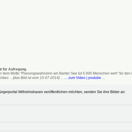
t für Aufregung.
 dem Motto "Planungswahnsinn am Banter See tut 5.000 Menschen weh" für den Erh
ideo ...
[das Bild ist vom 15-07-2014]
...
.... zum Video | youtube
...
gerportal Wilhelmshaven veröffentlichen möchten, senden Sie ihre Bilder an: