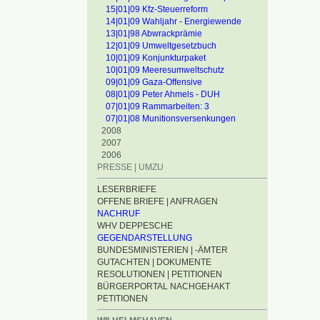
15|01|09 Kfz-Steuerreform
14|01|09 Wahljahr - Energiewende
13|01|98 Abwrackprämie
12|01|09 Umweltgesetzbuch
10|01|09 Konjunkturpaket
10|01|09 Meeresumweltschutz
09|01|09 Gaza-Offensive
08|01|09 Peter Ahmels - DUH
07|01|09 Rammarbeiten: 3
07|01|08 Munitionsversenkungen
2008
2007
2006
PRESSE | UMZU
LESERBRIEFE
OFFENE BRIEFE | ANFRAGEN
NACHRUF
WHV DEPPESCHE
GEGENDARSTELLUNG
BUNDESMINISTERIEN | -ÄMTER
GUTACHTEN | DOKUMENTE
RESOLUTIONEN | PETITIONEN
BÜRGERPORTAL NACHGEHAKT
PETITIONEN