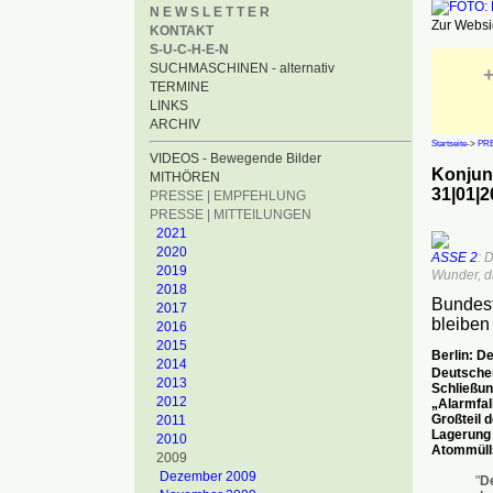
N E W S L E T T E R
Zur Websid
KONTAKT
S-U-C-H-E-N
SUCHMASCHINEN - alternativ
+
TERMINE
LINKS
ARCHIV
Startseite
->
PRE
VIDEOS - Bewegende Bilder
Konjun
MITHÖREN
31|01|2
PRESSE | EMPFEHLUNG
PRESSE | MITTEILUNGEN
2021
2020
ASSE 2
: 
2019
Wunder, d
2018
Bundest
2017
bleiben
2016
2015
Berlin: D
2014
Deutschen
2013
Schließun
2012
„Alarmfal
Großteil 
2011
Lagerung 
2010
Atommülls
2009
Dezember 2009
"
De