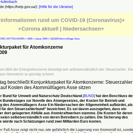
e (https://help.gov.ua/):
[Hilfe für die Ukraine]
Informationen rund um COVID-19 (Coronavirus)+
+Corona aktuell | Niedersachsen+
SSE | MITTEILUNGEN
->
2009
->
Januar 2009
->
31|01|09 Atommülllager Asse
kturpaket für Atomkonzerne
009
Den Müll der Energiekonzerne beseitigt wie selbstverständlich der Steuerzahler. Ke
ass Atomstrom so günstig scheint.
ag beschließt Konjunkturpaket für Atomkonzerne: Steuerzahler
 auf Kosten des Atommülllagers Asse sitzen
er Bund für Umwelt und Naturschutz Deutschland
[
BUND
]
hat den Beschluss de
 Bundestages zur Novelle des Atomgesetzes, der Kosten für Betrieb und
g des Atommülllagers Asse II in Niedersachen der Allgemeinheit aufbürdet, als
l für den Steuerzahlerbund“ bezeichnet. Es sei davon auszugehen, dass ein
der dort gelagerten Abfälle aus Atomkraftwerken stamme. Die Kosten für deren
seien selbstverständlich von deren Betreibern zu zahlen. Die Sicherung des
 würde nach Schätzungen rund zwei Milliarden Euro kosten.
r Fall Asse zeigt nicht nur, wie gefährlich die Lagerung von Atommüll ist, sond