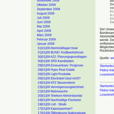
November 2009
da
De
Oktober 2009
ve
September 2009
Es
August 2009
in
Juli 2009
En
Das
Juni 2009
Mai 2009
Der Umwelt
April 2009
Bundesamt
März 2009
Atommüllk
Februar 2009
werde. De
umfassend
Januar 2009
Möglichkei
31|01|09 Atommülllager Asse
Rückholun
31|01|09 BUND: Kraftwerksforum
30|01|09 A22: Planungsgrundlagen
Quelle:
ww
30|01|09 SPD Kandidaten
________
29|01|09 Erneuerbare: Prognose
Startseite/
28|01|09 Hypo Real Estate
Fiktive In
26|01|09 Light Produkte
Leserbrie
26|01|09 Electrabel baut nicht?
24|01|09 KFZ Steuerreform
Startseite/
23|01|09 Vermögensungleichheit
Fiktive In
21|01|09 Mahnwache
Leserbrie
20|01|09 Telekom Abhörskandal
19|01|09 Nachhaltige Fischerei
19|01|09 Lidl - Strafe
17|01|09 Katzenjammer?
17|01|09 Ölförderung Nationalpark