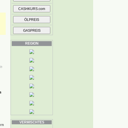
REGION
in
s
VERMISCHTES
ern