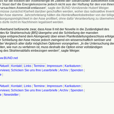
ss für die Risiken der Atomenergie im Zweifel der Steuerzahler aufkommen soll
r Staat darf die Energiekonzerne jedoch nicht aus der Haftung für den von ihne
rursachten Atommüll entlassen
“, sagte der BUND-Vorsitzende Hubert Weiger.
 müsse zunächst Klarheit darüber geschaffen werden, woher das radioaktive Inven
 der Asse stamme. Jahrzehntelang hätten die Atomkraftwerksbetreiber von der billig
tsorgungsmöglichkeit in der Asse profitiert, ohne dafür Verantwortung zu übernehm
 dürfe nicht im Nachhinein legalisiert werden.
verband befürworte zwar, dass Asse II mit der Novelle in die Zuständigkeit des
es für Strahlenschutz
[BfS]
übergehe und die Schließung der maroden
ippe entsprechend dem Atomgesetz über einen Planfeststellungsbeschluss erfolg
r Schließung der Asse müsse jedoch zwingend ein wissenschaftlich seriöser und
er Vergleich aller dafür möglichen Optionen vorangehen. „In die Untersuchung de
ten, wie nun zu verfahren ist, muss deshalb die Option einer vollständigen
g des Strahlenabfalls einbezogen werden“, sagte Weiger.
w.BUND.net
__________________________
Aktuell
|
Kontakt
|
Links
|
Termine
|
Impressum
|
Karikaturen
|
terviews
|
Schicken Sie uns Ihre Leserbriefe
|
Archiv
|
Spenden
|
fe
|
Aktuell
|
Kontakt
|
Links
|
Termine
|
Impressum
|
Karikaturen
|
terviews
|
Schicken Sie uns Ihre Leserbriefe
|
Archiv
|
Spenden
|
fe
|
Newsletter
|