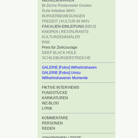
WILHELMSHAVEN
BI-Zeche Rüstersieler Groden
Ärzte Initiative WHV
BÜRGERBEWEGUNGEN
FREIZEIT | KULTUR IN WHV
FÄKALIEN-EINLEITUNG
[NEU!]
KNEIPEN | RESTAURANTS
KULTURDENKMÄLER
RNK
Preis für Zivilcourage
DEEP BLACK HOLE
SCHILDBÜRGERSTREICHE
GALERIE [Fotos] Wilhelmshaven
GALERIE [Fotos] Umzu
Wilhelmshavener Momente
FIKTIVE INTERVIEWS
FUNDSTÜCKE
KARIKATUREN
WZ-BLOG
LYRIK
KOMMENTARE
PERSONEN
REDEN