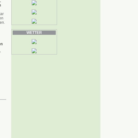
.
n
tar
en
en.
WETTER
en
r