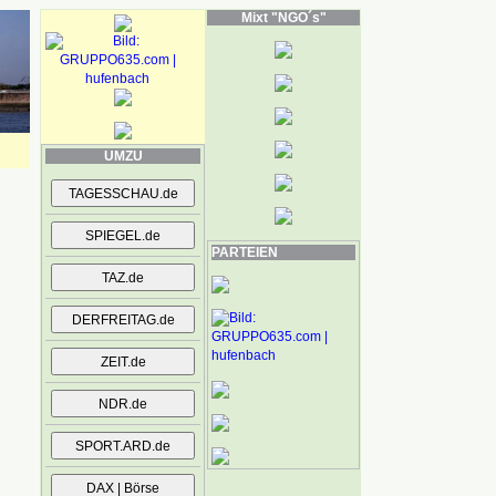
Mixt "NGO´s"
UMZU
PARTEIEN