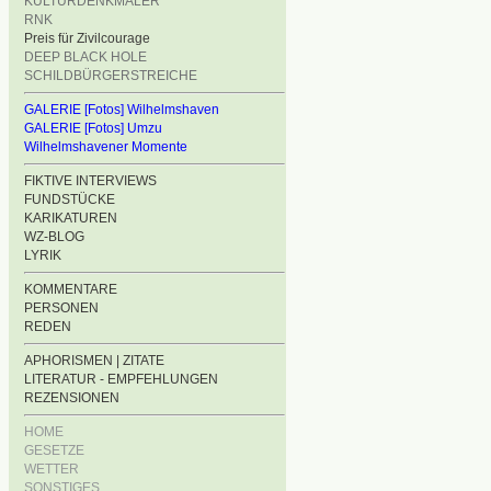
KULTURDENKMÄLER
RNK
Preis für Zivilcourage
DEEP BLACK HOLE
SCHILDBÜRGERSTREICHE
GALERIE [Fotos] Wilhelmshaven
GALERIE [Fotos] Umzu
Wilhelmshavener Momente
FIKTIVE INTERVIEWS
FUNDSTÜCKE
KARIKATUREN
WZ-BLOG
LYRIK
KOMMENTARE
PERSONEN
REDEN
APHORISMEN | ZITATE
LITERATUR - EMPFEHLUNGEN
REZENSIONEN
HOME
GESETZE
WETTER
SONSTIGES