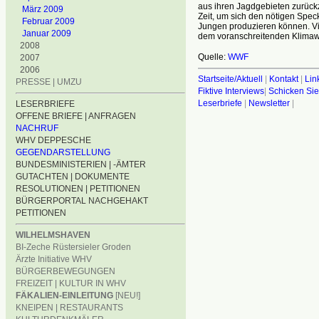
aus ihren Jagdgebieten zurückz
März 2009
Zeit, um sich den nötigen Spec
Februar 2009
Jungen produzieren können. Vie
Januar 2009
dem voranschreitenden Klimawan
2008
Quelle:
WWF
2007
2006
Startseite/Aktuell
|
Kontakt
|
Lin
PRESSE | UMZU
Fiktive Interviews
|
Schicken Sie
Leserbriefe
|
Newsletter
|
LESERBRIEFE
OFFENE BRIEFE | ANFRAGEN
NACHRUF
WHV DEPPESCHE
GEGENDARSTELLUNG
BUNDESMINISTERIEN | -ÄMTER
GUTACHTEN | DOKUMENTE
RESOLUTIONEN | PETITIONEN
BÜRGERPORTAL NACHGEHAKT
PETITIONEN
WILHELMSHAVEN
BI-Zeche Rüstersieler Groden
Ärzte Initiative WHV
BÜRGERBEWEGUNGEN
FREIZEIT | KULTUR IN WHV
FÄKALIEN-EINLEITUNG
[NEU!]
KNEIPEN | RESTAURANTS