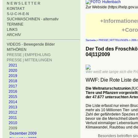
N E W S L E T T E R
Zur Webside (https://help.gov.u
KONTAKT
S-U-C-H-E-N
SUCHMASCHINEN - alternativ
+Informatione
TERMINE
+Coro
LINKS
ARCHIV
Startseite
->
PRESSE | MITTEILUNGEN
->
2009
-
VIDEOS - Bewegende Bilder
Der Tod des Froschkö
MITHÖREN
04|11|2009
PRESSE | EMPFEHLUNG
PRESSE | MITTEILUNGEN
2021
2020
Wer weiß wie lange sich die F
2019
WWF: Die Rote Liste de
2018
2017
Die Weltnaturschutzunion
[IU
2016
Tiere und Pflanzen vorgestellt
2015
der 47.677 untersuchten Arte
2014
Die Liste erfasst nur einen Bru
2013
mehr als 10 Millionen Tier- un
2012
Zahl der gefährdeten Spezies n
2011
bevor sie die Menschheit übe
Verlust einmaliger Lebensräum
2010
Klimawandel, Raubbau und die Ü
2009
Dezember 2009
Besonders betroffen si