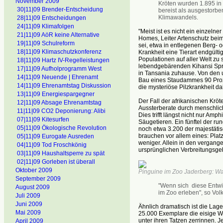
November 2009
Kröten wurden 1.895 in 
30|11|09 Brender-Entscheidung
bereist als ausgestorben
Klimawandels.
28|11|09 Entscheidungen
24|11|09 Klimafolgen
"Meist ist es nicht ein einzelne
21|11|09 AöR keine Alternative
Homes, Leiter Artenschutz bei
19|11|09 Schulreform
sei, etwa in entlegenen Berg- 
18|11|09 Klimaschutzkonferenz
Krankheit eine Tierart endgülti
Populationen auf aller Welt zu
18|11|09 Hartz IV-Regelleistungen
lebendgebärenden Kihansi Spra
17|11|09 Aufholprogramm West
in Tansania zuhause. Von den
14|11|09 Neuende | Ehrenamt
Bau eines Staudammes 90 Proze
14|11|09 Ehrenamtstag Diskussion
die mysteriöse Pilzkrankheit da
13|11|09 Energiespargegner
Der Fall der afrikanischen Kröt
12|11|09 Absage Ehrenamtstag
Aussterberate durch menschlic
11|11|09 CO2 Deponierung: Alibi
Dies trifft längst nicht nur Am
07|11|09 Kitesurfen
Säugetieren. Ein fünftel der run
05|11|09 Ökologische Revolution
noch etwa 3.200 der majestätis
brauchen vor allem eines: Pla
05|11|09 Eurogate Ausreden
weniger. Allein in den vergang
04|11|09 Tod Froschkönig
ursprünglichen Verbreitungsgeb
03|11|09 Haushaltsperre zu spät
02|11|09 Gorleben ist überall
Oktober 2009
Pinguine im Zoo Jaderberg: Wa
September 2009
"Wenn sich diese Entwic
August 2009
im Zoo erleben", so Vol
Juli 2009
Juni 2009
Ähnlich dramatisch ist die Lag
Mai 2009
25.000 Exemplare die eisige Wi
unter ihren Tatzen zerrinnen. J
April 2009