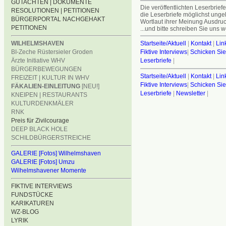
GUTACHTEN | DOKUMENTE
Die veröffentlichten Leserbrief
RESOLUTIONEN | PETITIONEN
die Leserbriefe möglichst unge
BÜRGERPORTAL NACHGEHAKT
Wortlaut ihrer Meinung Ausdruc
PETITIONEN
...und bitte schreiben Sie uns we
Startseite/Aktuell
|
Kontakt
|
Lin
WILHELMSHAVEN
Fiktive Interviews
|
Schicken Sie
BI-Zeche Rüstersieler Groden
Leserbriefe
|
Ärzte Initiative WHV
BÜRGERBEWEGUNGEN
Startseite/Aktuell
|
Kontakt
|
Lin
FREIZEIT | KULTUR IN WHV
Fiktive Interviews
|
Schicken Sie
FÄKALIEN-EINLEITUNG
[NEU!]
Leserbriefe
|
Newsletter
|
KNEIPEN | RESTAURANTS
KULTURDENKMÄLER
RNK
Preis für Zivilcourage
DEEP BLACK HOLE
SCHILDBÜRGERSTREICHE
GALERIE [Fotos] Wilhelmshaven
GALERIE [Fotos] Umzu
Wilhelmshavener Momente
FIKTIVE INTERVIEWS
FUNDSTÜCKE
KARIKATUREN
WZ-BLOG
LYRIK