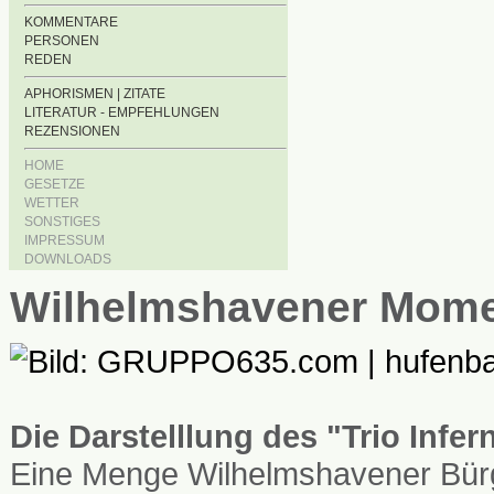
KOMMENTARE
PERSONEN
REDEN
APHORISMEN | ZITATE
LITERATUR - EMPFEHLUNGEN
REZENSIONEN
HOME
GESETZE
WETTER
SONSTIGES
IMPRESSUM
DOWNLOADS
Wilhelmshavener Mom
Die Darstelllung des "Trio Infe
Eine Menge Wilhelmshavener Bürg