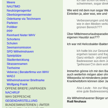
Ich sah schon oft viele
Meere
schwimmen, sogar direkt 
NAUTIMO
Wie wird mit dem nun sogar W
Neubürgeragentur
Einleiten ja, aber was, wie und
Oberbürgermeister
Osterkamp via Teichmann
Verbesserungen und Abhil
Parteien
wie in den Medien verk
Politiker
grünen Bereich???
PPP
Über Mittelmeerurlaubsparadies
Reinhard Nieter WHV
eigenen Haustür aus???
Schortens
Schulen
Ich war mit Helicobakter-Bakter
Seemannsmission
Ich hatte bis zur Gesu
SPD Wilhelmshaven
ergehen lassen und fra
Spielplätze
Ganz einfach - jetzt weiß
Stadtentwicklung
Badewasser aus dem J
Strassennamen
"gefressen"]
in dem wohl 
Tierheime
Immerhin gönne ich mir den Ba
Veberas | Beraterfirma von WHV
auch weiterhin mögen aber ohn
WADJ
Wikepedia ist mindestens jeder
Wilhelmshavener Briefmarke
Krankheitsform können über Ja
Wolfgang Frank
Also Leute - hin zur M
OFFENE BRIEFE | ANFRAGEN
eine gute Badewasserqu
NACHRUF
WHV DEPPESCHE
Als Wilhelmshavener Bürger und
GEGENDARSTELLUNG
Rudi Neuhaus
BUNDESMINISTERIEN | -ÄMTER