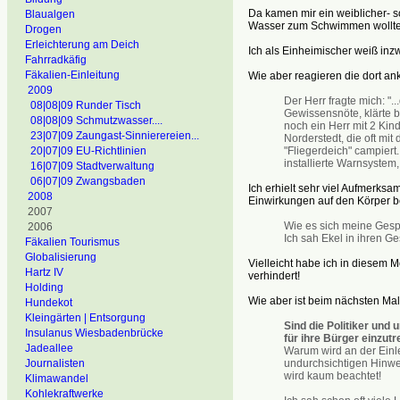
Da kamen mir ein weiblicher- s
Blaualgen
Wasser zum Schwimmen wollte
Drogen
Erleichterung am Deich
Ich als Einheimischer weiß inz
Fahrradkäfig
Fäkalien-Einleitung
Wie aber reagieren die dort 
2009
Der Herr fragte mich: ".
08|08|09 Runder Tisch
Gewissensnöte, klärte b
08|08|09 Schmutzwasser....
noch ein Herr mit 2 Ki
23|07|09 Zaungast-Sinnierereien...
Norderstedt, die oft mi
"Fliegerdeich" campiert.
20|07|09 EU-Richtlinien
installierte Warnsystem,
16|07|09 Stadtverwaltung
06|07|09 Zwangsbaden
Ich erhielt sehr viel Aufmerks
2008
Einwirkungen auf den Körper b
2007
Wie es sich meine Gespr
2006
Ich sah Ekel in ihren Ge
Fäkalien Tourismus
Globalisierung
Vielleicht habe ich in diesem
Hartz IV
verhindert!
Holding
Wie aber ist beim nächsten Mal
Hundekot
Kleingärten | Entsorgung
Sind die Politiker und 
Insulanus Wiesbadenbrücke
für ihre Bürger einzut
Jadeallee
Warum wird an der Einle
undurchsichtigen Hinwei
Journalisten
wird kaum beachtet!
Klimawandel
Kohlekraftwerke