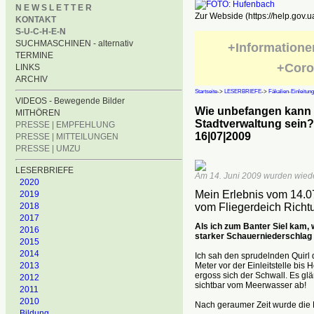
N E W S L E T T E R
Zur Webside (https://help.gov.u
KONTAKT
S-U-C-H-E-N
SUCHMASCHINEN - alternativ
+Informatione
TERMINE
+Coro
LINKS
ARCHIV
Startseite
->
LESERBRIEFE
->
Fäkalien-Einleitung
VIDEOS - Bewegende Bilder
Wie unbefangen kann 
MITHÖREN
Stadtverwaltung sein?
PRESSE | EMPFEHLUNG
16|07|2009
PRESSE | MITTEILUNGEN
PRESSE | UMZU
LESERBRIEFE
Am 14. Juni 2009 wurden wieder
2020
Mein Erlebnis vom 14.
2019
2018
vom Fliegerdeich Richtu
2017
Als ich zum Banter Siel kam, 
2016
starker Schauerniederschlag
2015
2014
Ich sah den sprudelnden Quirl
Meter vor der Einleitstelle bis
2013
ergoss sich der Schwall. Es gl
2012
sichtbar vom Meerwasser ab!
2011
2010
Nach geraumer Zeit wurde die
Bildung