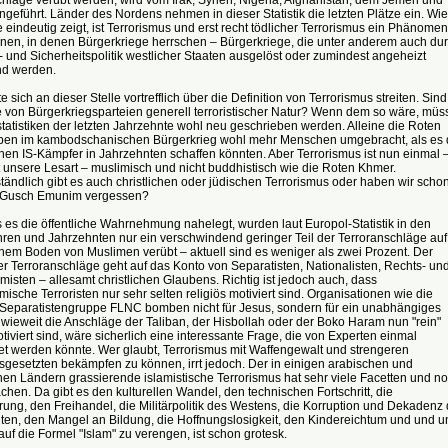
geführt. Länder des Nordens nehmen in dieser Statistik die letzten Plätze ein. Wie
e eindeutig zeigt, ist Terrorismus und erst recht tödlicher Terrorismus ein Phänomen
nen, in denen Bürgerkriege herrschen – Bürgerkriege, die unter anderem auch du
 und Sicherheitspolitik westlicher Staaten ausgelöst oder zumindest angeheizt
d werden.
 sich an dieser Stelle vortrefflich über die Definition von Terrorismus streiten. Sind
 von Bürgerkriegsparteien generell terroristischer Natur? Wenn dem so wäre, müs
statistiken der letzten Jahrzehnte wohl neu geschrieben werden. Alleine die Roten
en im kambodschanischen Bürgerkrieg wohl mehr Menschen umgebracht, als es 
en IS-Kämpfer in Jahrzehnten schaffen könnten. Aber Terrorismus ist nun einmal 
unsere Lesart – muslimisch und nicht buddhistisch wie die Roten Khmer.
tändlich gibt es auch christlichen oder jüdischen Terrorismus oder haben wir scho
 Gusch Emunim vergessen?
 es die öffentliche Wahrnehmung nahelegt, wurden laut Europol-Statistik in den
hren und Jahrzehnten nur ein verschwindend geringer Teil der Terroranschläge auf
hem Boden von Muslimen verübt – aktuell sind es weniger als zwei Prozent. Der
er Terroranschläge geht auf das Konto von Separatisten, Nationalisten, Rechts- un
misten – allesamt christlichen Glaubens. Richtig ist jedoch auch, dass
mische Terroristen nur sehr selten religiös motiviert sind. Organisationen wie die
 Separatistengruppe FLNC bomben nicht für Jesus, sondern für ein unabhängiges
nwieweit die Anschläge der Taliban, der Hisbollah oder der Boko Haram nun "rein"
otiviert sind, wäre sicherlich eine interessante Frage, die von Experten einmal
et werden könnte. Wer glaubt, Terrorismus mit Waffengewalt und strengeren
sgesetzten bekämpfen zu können, irrt jedoch. Der in einigen arabischen und
hen Ländern grassierende islamistische Terrorismus hat sehr viele Facetten und n
hen. Da gibt es den kulturellen Wandel, den technischen Fortschritt, die
rung, den Freihandel, die Militärpolitik des Westens, die Korruption und Dekadenz 
iten, den Mangel an Bildung, die Hoffnungslosigkeit, den Kindereichtum und und u
auf die Formel "Islam" zu verengen, ist schon grotesk.