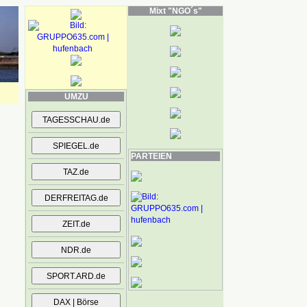
Mixt "NGO´s"
UMZU
PARTEIEN