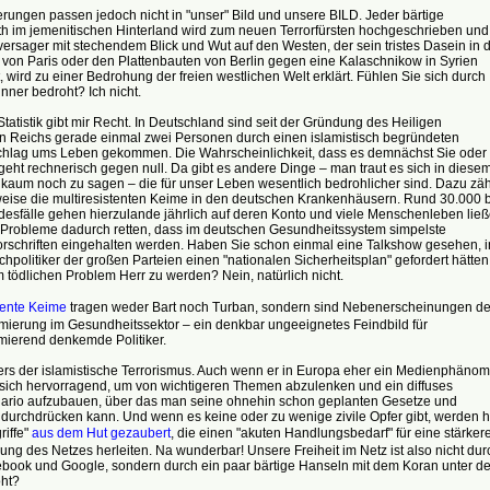
erungen passen jedoch nicht in "unser" Bild und unsere BILD. Jeder bärtige
h im jemenitischen Hinterland wird zum neuen Terrorfürsten hochgeschrieben und
lversager mit stechendem Blick und Wut auf den Westen, der sein tristes Dasein in 
 von Paris oder den Plattenbauten von Berlin gegen eine Kalaschnikow in Syrien
, wird zu einer Bedrohung der freien westlichen Welt erklärt. Fühlen Sie sich durch
nner bedroht? Ich nicht.
tatistik gibt mir Recht. In Deutschland sind seit der Gründung des Heiligen
 Reichs gerade einmal zwei Personen durch einen islamistisch begründeten
chlag ums Leben gekommen. Die Wahrscheinlichkeit, dass es demnächst Sie oder
t, geht rechnerisch gegen null. Da gibt es andere Dinge – man traut es sich in diese
 kaum noch zu sagen – die für unser Leben wesentlich bedrohlicher sind. Dazu zä
weise die multiresistenten Keime in den deutschen Krankenhäusern. Rund 30.000 b
desfälle gehen hierzulande jährlich auf deren Konto und viele Menschenleben lie
 Probleme dadurch retten, dass im deutschen Gesundheitssystem simpelste
rschriften eingehalten werden. Haben Sie schon einmal eine Talkshow gesehen, i
chpolitiker der großen Parteien einen "nationalen Sicherheitsplan" gefordert hätten
tödlichen Problem Herr zu werden? Nein, natürlich nicht.
stente Keime
tragen weder Bart noch Turban, sondern sind Nebenerscheinungen de
imierung im Gesundheitssektor – ein denkbar ungeeignetes Feindbild für
mierend denkemde Politiker.
rs der islamistische Terrorismus. Auch wenn er in Europa eher ein Medienphäno
t sich hervorragend, um von wichtigeren Themen abzulenken und ein diffuses
ario aufzubauen, über das man seine ohnehin schon geplanten Gesetze und
durchdrücken kann. Und wenn es keine oder zu wenige zivile Opfer gibt, werden h
riffe"
aus dem Hut gezaubert
, die einen "akuten Handlungsbedarf" für eine stärker
g des Netzes herleiten. Na wunderbar! Unsere Freiheit im Netz ist also nicht dur
book und Google, sondern durch ein paar bärtige Hanseln mit dem Koran unter d
ht?