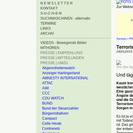
N E W S L E T T E R
Zur Websid
KONTAKT
S-U-C-H-E-N
SUCHMASCHINEN - alternativ
+
TERMINE
LINKS
ARCHIV
Startseite
->
PRE
VIDEOS - Bewegende Bilder
Terrori
MITHÖREN
24|01|2015
PRESSE | EMPFEHLUNG
PRESSE | MITTEILUNGEN
PRESSE | UMZU
Vor der hy
Abgeordnetenwatch
Anzeiger Harlingerland
Und täg
AMNESTY INTERNATIONAL
Kaum komm
ATTAC
westliche
AWI
Eine ganz
CCC
Ängste de
CDU WATCH
und die G
BUND
Terrorism
Sorgen ma
Bund der Steuerzahler
Bürgerinitiativen
Es ist ja 
Campact
mit Todeso
Celle Heute
ist. Das g
Contranetz
der entwic
Terroransc