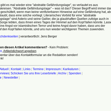
gibt es mal wieder eine "abstrakte Gefährdungslage", so verlautet es aus
skreisen. "Abstrakte Gefährdungslage" – was ist das? Dieser Begriff wird immer da
geschüttelt, wenn man keine verifizierbaren Hinweise auf eine Gefährdung hat, ab
aubt, dass eine solche vorliegt. Literarisches Vorbild für eine "abstrakte
slage" sind Asterix und seine Gallier, die ja glaubhaften Quellen zufolge auch in
Sorge lebten, dass ihnen eines Tages der Himmel auf den Kopf fallen könnte. Las
ine Angst vor islamistischen Terror und keine Angst davor haben, dass uns der
f den Kopf fallen könnte, und uns nun wieder wichtigeren Themen zuwenden.
chdenkseiten
| verantwortlich: Jens Berger
en diesen Artikel kommentieren?
- Kein Problem:
en
,
Artikelstichwort angeben
ntar über das Kontaktformular an die Redaktion senden!
nk!
Aktuell
|
Kontakt
|
Links
|
Termine
|
Impressum
|
Karikaturen
|
terviews
|
Schicken Sie uns Ihre Leserbriefe
|
Archiv
|
Spenden
|
fe
|
Newsletter
|