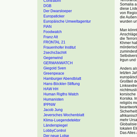
Contratom
Somalia an
DGB
diese List
Der Dwarsloeper
von Regio
Europaticker
die Außen-
wurden un
Europäische Umweltagentur
FIAN
Man könnte
Foodwatch
Anschläge
Franz Alt
die Terror
FRONTAL 21
Khmer hab
mörderisch
Frauenhofer Institut
zumindest 
2sechs3acht4
Selbstvers
Gegenwind
Irgun und
GERMANWATCH
Giegold Sven
Anders als
letzten Ja
Greenpeace
europäisc
Hamburger Abendblatt
Großteil d
Hans-Böckler-Stiftung
Linksextre
HAW HH
nichtmusli
korsische
Human Rigths Watch
Korsika. I
Humanisten
religiös m
IPPNW
beantwort
Jacob Jung
Sicherheit
Jeversches Wochenblatt
afrikanisc
mehr Ursac
Klima-Luegendetektor
Globalisie
Länderspiegel
lokalen El
LobbyControl
Das Alles 
Der neue Lotse