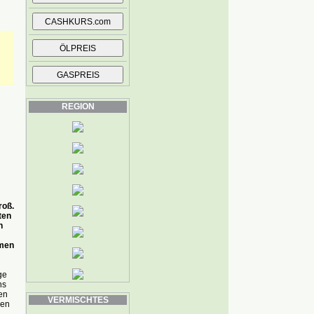
REGION
roß.
ten
n
emen
ge
ns
en
VERMISCHTES
hen