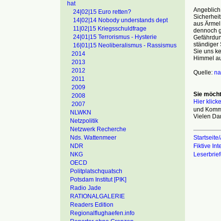
hat
Angeblich 
24|02|15 Euro retten?
Sicherheit
14|02|14 Nobody understands dept
aus Ärmel 
11|02|15 Kriegsschuldfrage
dennoch gl
24|01|15 Terrorismus - Hysterie
Gefährdung
ständiger 
16|01|15 Neoliberalismus - Rassismus
Sie uns ke
2014
Himmel au
2013
2012
Quelle:
na
2011
2009
Sie möcht
2008
Hier klick
2007
und Komme
NLWKN
Vielen Da
Netzpolitik
Netzwerk Recherche
Startseite/
Nds. Wattenmeer
Fiktive In
NDR
Leserbrie
NKG
OECD
Politplatschquatsch
Potsdam Institut [PIK]
Radio Jade
RATIONALGALERIE
Readers Edition
Regionalflughaefen.info