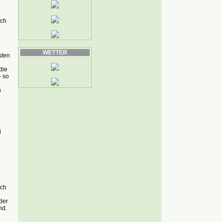
rch
WETTER
sten
die
– so
n
d
och
der
nd.