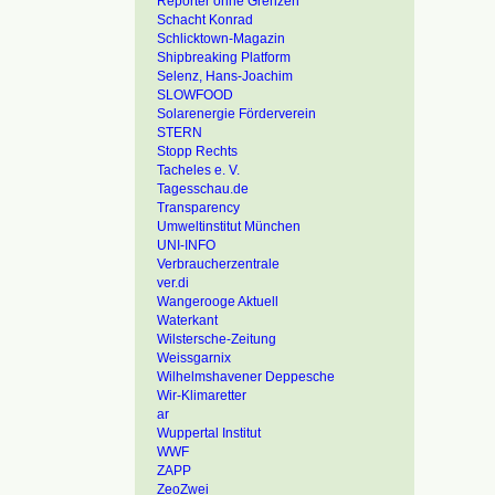
Reporter ohne Grenzen
Schacht Konrad
Schlicktown-Magazin
Shipbreaking Platform
Selenz, Hans-Joachim
SLOWFOOD
Solarenergie Förderverein
STERN
Stopp Rechts
Tacheles e. V.
Tagesschau.de
Transparency
Umweltinstitut München
UNI-INFO
Verbraucherzentrale
ver.di
Wangerooge Aktuell
Waterkant
Wilstersche-Zeitung
Weissgarnix
Wilhelmshavener Deppesche
Wir-Klimaretter
ar
Wuppertal Institut
WWF
ZAPP
ZeoZwei