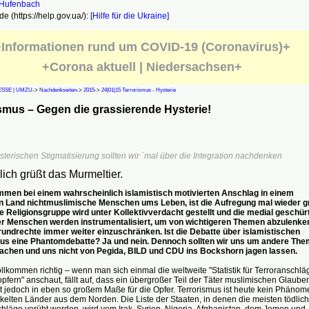
e (https://help.gov.ua/):
[Hilfe für die Ukraine]
Informationen rund um COVID-19 (Coronavirus)+
+Corona aktuell | Niedersachsen+
SSE | UMZU
->
Nachdenkseiten
->
2015
->
24|01|15 Terrorismus - Hysterie
smus – Gegen die grassierende Hysterie!
sterischen Stigmatisierung sollten wir ´mal über die Integration nachdenken
lich grüßt das Murmeltier.
en bei einem wahrscheinlich islamistisch motivierten Anschlag in einem
n Land nichtmuslimische Menschen ums Leben, ist die Aufregung mal wieder g
e Religionsgruppe wird unter Kollektivverdacht gestellt und die medial geschür
r Menschen werden instrumentalisiert, um von wichtigeren Themen abzulenke
rundrechte immer weiter einzuschränken. Ist die Debatte über islamistischen
us eine Phantomdebatte? Ja und nein. Dennoch sollten wir uns um andere Th
chen und uns nicht von Pegida, BILD und CDU ins Bockshorn jagen lassen.
vollkommen richtig – wenn man sich einmal die weltweite "Statistik für Terroranschlä
pfern" anschaut, fällt auf, dass ein übergroßer Teil der Täter muslimischen Glaube
ilt jedoch in eben so großem Maße für die Opfer. Terrorismus ist heute kein Phänom
kelten Länder aus dem Norden. Die Liste der Staaten, in denen die meisten tödlic
hläge verübt werden, wird vom Irak, Syrien, Nigeria, Afghanistan, dem Jemen und