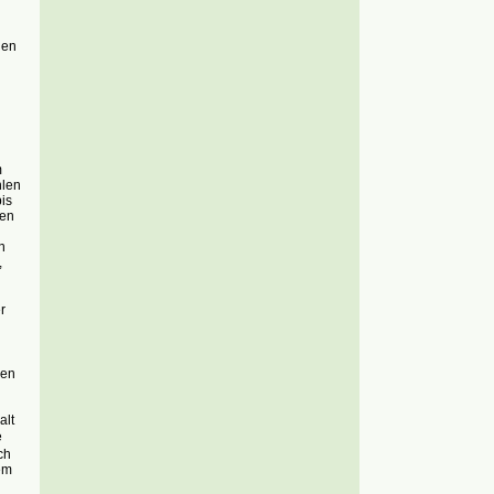
den
m
hlen
is
ßen
n
,
r
men
alt
e
ch
em