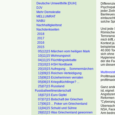
Deutsche Umwelthilfe [DUH]
Differenzi
Psychopat
DJV
jeder Zivi
Mehr Demokratie
Banlieues
MELLUMRAT
eintauscht
NABU
solche Spi
Nachhaltigkeitsrat
Und jede S
Nachdenkseiten
Römischen
2018
Terrorans
2017
mich triff
2016
Kontext ja
beispiels
2015
40.000 To
05|12|15 Märchen vom heiligen Mark
sich ohne
10|11|15 Wohnungsnot
Hygienevo
04|11|15 Flüchtlingsdebatte
der die Fa
23|10|15 HSH Nordbank
um diesem 
20|10|15 Aufregung ... Sommermärchen
Multiresi
12|09|15 Reichen-Verteidigung
Profitmax
15|08|15 Erzieherinnen verraten
profitmaxi
05|08|15 Kriegsflüchtlinge? ...
25|07|15 Russland
Ganz ande
ist, eigne
Fussballweltmeisterschaft
Angstszen
16|07|15 Euro Gipfel
Reformen 
07|07|15 Botschaft der Griechen
"Cyberang
17|06|15 ... Poker um Griechenland
Überwachun
11|04|15 Schuld und Sühne
NSA, Face
28|02|15 Was Griechenland gewonnen
Arm bedro