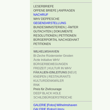
LESERBRIEFE
OFFENE BRIEFE | ANFRAGEN
NACHRUF
WHV DEPPESCHE
GEGENDARSTELLUNG
BUNDESMINISTERIEN | -ÄMTER
GUTACHTEN | DOKUMENTE
RESOLUTIONEN | PETITIONEN
BÜRGERPORTAL NACHGEHAKT
PETITIONEN
WILHELMSHAVEN
BI-Zeche Rüstersieler Groden
Ärzte Initiative WHV
BÜRGERBEWEGUNGEN
FREIZEIT | KULTUR IN WHV
FÄKALIEN-EINLEITUNG
[NEU!]
KNEIPEN | RESTAURANTS
KULTURDENKMÄLER
RNK
Preis für Zivilcourage
DEEP BLACK HOLE
SCHILDBÜRGERSTREICHE
GALERIE [Fotos] Wilhelmshaven
GALERIE [Fotos] Umzu