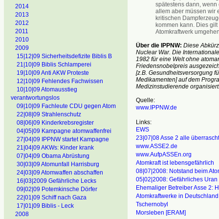
spätestens dann, wenn du
2014
allem aber müssen wir e
2013
kritischen Dampferzeuge
2012
kommen kann. Dies gilt
2011
Atomkraftwerk umgehen
2010
Über die IPPNW:
Diese Abkürzu
2009
Nuclear War. Die International
15|12|09 Sicherheitsdefizite Biblis B
1982 für eine Welt ohne atoma
21|10|09 Biblis Schlamperei
Friedensnobelpreis ausgezeich
[z.B. Gesundheitsversorgung 
19|10|09 Anti AKW Proteste
Medikamenten] auf dem Program
12|10|09 Fehlendes Fachwissen
Medizinstudierende organisier
10|10|09 Atomausstieg
verantwortungslos
Quelle:
09|10|09 Fachleute CDU gegen Atom
www.IPPNW.de
22|08|09 Strahlenschutz
Links:
08|06|09 Kinderkrebsregister
EWS
04|05|09 Kampagne atomwaffenfrei
23|07|08 Asse 2 alle überrasch
27|04|09 IPPNW startet Kampagne
www.ASSE2.de
21|04|09 AKWs: Kinder krank
www.AufpASSEn.org
07|04|09 Obama Abrüstung
Atomkraft ist lebensgefährlich
30|03|09 Atomunfall Harrisburg
08|07|2008:
Notstand beim Atom
24|03|09 Atomwaffen abschaffen
05|02|2008:
Gefährliches Uran 
16|03|2009 Gefährliche Lecks
Ehemaliger Betreiber Asse 2: 
09|02|09 Potemkinsche Dörfer
Atomkraftwerke in Deutschland
22|01|09 Schiff nach Gaza
Tschernobyl
17|01|09 Biblis - Leck
Morsleben [ERAM]
2008