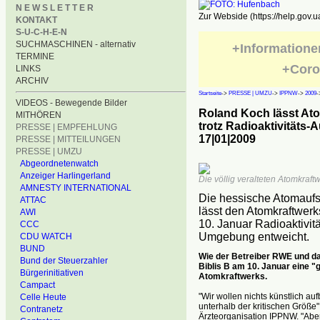
N E W S L E T T E R
Zur Webside (https://help.gov.u
KONTAKT
S-U-C-H-E-N
SUCHMASCHINEN - alternativ
+Informatione
TERMINE
+Coro
LINKS
ARCHIV
Startseite
->
PRESSE | UMZU
->
IPPNW
->
2009
-
VIDEOS - Bewegende Bilder
Roland Koch lässt Ato
MITHÖREN
trotz Radioaktivitäts-A
PRESSE | EMPFEHLUNG
17|01|2009
PRESSE | MITTEILUNGEN
PRESSE | UMZU
Abgeordnetenwatch
Anzeiger Harlingerland
Die völlig veralteten Atomkraftw
AMNESTY INTERNATIONAL
Die hessische Atomaufs
ATTAC
lässt den Atomkraftwerk
AWI
10. Januar Radioaktivit
CCC
Umgebung entweicht.
CDU WATCH
BUND
Wie der Betreiber RWE und da
Bund der Steuerzahler
Biblis B am 10. Januar eine 
Bürgerinitiativen
Atomkraftwerks.
Campact
"Wir wollen nichts künstlich au
Celle Heute
unterhalb der kritischen Größe"
Contranetz
Ärzteorganisation IPPNW. "Abe