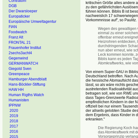
Contratom
kritischen Größe alles andere al
DGB
zu den gefährlichsten Auslösen
Der Dwarsloeper
führen können. Biblis B ist bes
nachweislich 17 schwerwiegen
Europaticker
Vorkommnisse auf", so Paulitz.
Europäische Umweltagentur
FIAN
Wegen des gewaltigen Ge
Foodwatch
einmal zu einer solchen
offenbar erneut ereign
Franz Alt
Heizrohren entdecken, 
FRONTAL 21
durchdringenden Schade
Frauenhofer Institut
nun aber erneut, wie sc
2sechs3acht4
Leck kommen konnte, zei
Gegenwind
Biblis kann es jeden T
Atomkraftwerks, wie von 
GERMANWATCH
Giegold Sven
Von einem Super-GAU in Biblis
Greenpeace
Deutschland betroffen. Nach Au
Hamburger Abendblatt
die hessische Atomaufsicht das
Hans-Böckler-Stiftung
lässt, so als wäre nichts gesch
austretenden Radioaktivität au
HAW HH
betragen soll, wie von RWE und
Human Rigths Watch
dass Tages-Grenzwerte Radioakt
Humanisten
empfindlichen Kindern in der
IPPNW
offiziell bei nur einem Tausend
der allseits gelobten Studie d
2020
dem Ergebnis, dass Kinder in
2019
erkranken."
2018
2017
Die Regierung Koch hand
2016
das Atomkraftwerk mit de
Vorsorgeprinzip verlang
2015