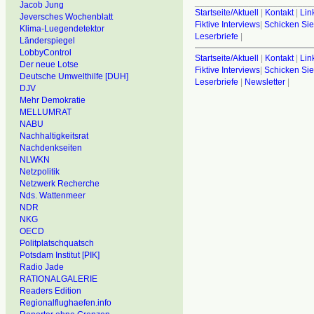
________________________
Jacob Jung
Startseite/Aktuell
|
Kontakt
|
Lin
Jeversches Wochenblatt
Fiktive Interviews
|
Schicken Sie
Klima-Luegendetektor
Leserbriefe
|
Länderspiegel
LobbyControl
Startseite/Aktuell
|
Kontakt
|
Lin
Der neue Lotse
Fiktive Interviews
|
Schicken Sie
Deutsche Umwelthilfe [DUH]
Leserbriefe
|
Newsletter
|
DJV
Mehr Demokratie
MELLUMRAT
NABU
Nachhaltigkeitsrat
Nachdenkseiten
NLWKN
Netzpolitik
Netzwerk Recherche
Nds. Wattenmeer
NDR
NKG
OECD
Politplatschquatsch
Potsdam Institut [PIK]
Radio Jade
RATIONALGALERIE
Readers Edition
Regionalflughaefen.info