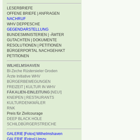
LESERBRIEFE
OFFENE BRIEFE | ANFRAGEN
NACHRUF
WHV DEPPESCHE
GEGENDARSTELLUNG
BUNDESMINISTERIEN | -ÄMTER
GUTACHTEN | DOKUMENTE
RESOLUTIONEN | PETITIONEN
BÜRGERPORTAL NACHGEHAKT
PETITIONEN
WILHELMSHAVEN
BI-Zeche Rüstersieler Groden
Ärzte Initiative WHV
BÜRGERBEWEGUNGEN
FREIZEIT | KULTUR IN WHV
FÄKALIEN-EINLEITUNG
[NEU!]
KNEIPEN | RESTAURANTS
KULTURDENKMÄLER
RNK
Preis für Zivilcourage
DEEP BLACK HOLE
SCHILDBÜRGERSTREICHE
GALERIE [Fotos] Wilhelmshaven
GALERIE [Fotos] Umzu