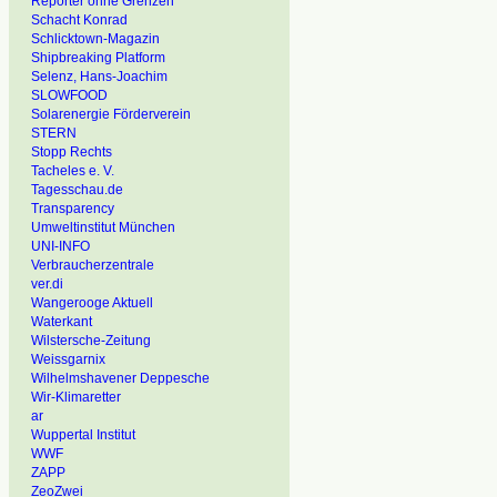
Reporter ohne Grenzen
Schacht Konrad
Schlicktown-Magazin
Shipbreaking Platform
Selenz, Hans-Joachim
SLOWFOOD
Solarenergie Förderverein
STERN
Stopp Rechts
Tacheles e. V.
Tagesschau.de
Transparency
Umweltinstitut München
UNI-INFO
Verbraucherzentrale
ver.di
Wangerooge Aktuell
Waterkant
Wilstersche-Zeitung
Weissgarnix
Wilhelmshavener Deppesche
Wir-Klimaretter
ar
Wuppertal Institut
WWF
ZAPP
ZeoZwei