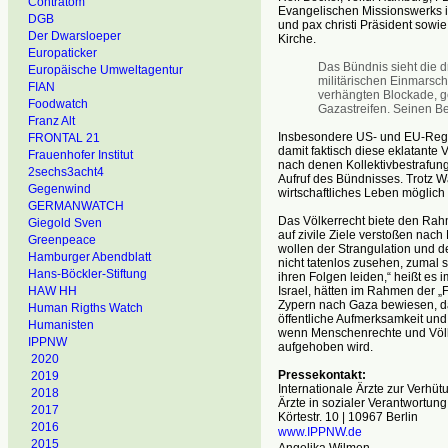
Contratom
Evangelischen Missionswerks i
DGB
und pax christi Präsident sow
Der Dwarsloeper
Kirche.
Europaticker
Das Bündnis sieht die 
Europäische Umweltagentur
militärischen Einmarsch
FIAN
verhängten Blockade, g
Foodwatch
Gazastreifen. Seinen Be
Franz Alt
Insbesondere US- und EU-Regi
FRONTAL 21
damit faktisch diese eklatante
Frauenhofer Institut
nach denen Kollektivbestrafung d
2sechs3acht4
Aufruf des Bündnisses. Trotz W
Gegenwind
wirtschaftliches Leben möglich w
GERMANWATCH
Das Völkerrecht biete den Rah
Giegold Sven
auf zivile Ziele verstoßen nac
Greenpeace
wollen der Strangulation und 
Hamburger Abendblatt
nicht tatenlos zusehen, zumal s
Hans-Böckler-Stiftung
ihren Folgen leiden,“ heißt es 
Israel, hätten im Rahmen der „
HAW HH
Zypern nach Gaza bewiesen, d
Human Rigths Watch
öffentliche Aufmerksamkeit und
Humanisten
wenn Menschenrechte und Völke
IPPNW
aufgehoben wird.
2020
Pressekontakt:
2019
Internationale Ärzte zur Verhü
2018
Ärzte in sozialer Verantwortung
2017
Körtestr. 10 | 10967 Berlin
2016
www.IPPNW.de
2015
Angelika Wilmen