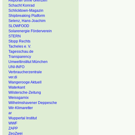
Reporter ohne Grenzen
Schacht Konrad
Schlicktown-Magazin
Shipbreaking Platform
Selenz, Hans-Joachim
SLOWFOOD
Solarenergie Förderverein
STERN
Stopp Rechts
Tacheles e. V.
Tagesschau.de
Transparency
Umweltinstitut München
UNI-INFO
Verbraucherzentrale
ver.di
Wangerooge Aktuell
Waterkant
Wilstersche-Zeitung
Weissgarnix
Wilhelmshavener Deppesche
Wir-Klimaretter
ar
Wuppertal Institut
WWF
ZAPP
ZeoZwei