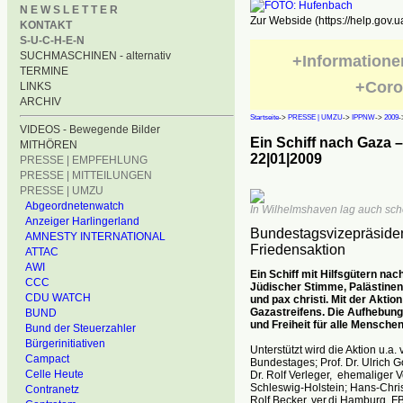
N E W S L E T T E R
Zur Webside (https://help.gov.u
KONTAKT
S-U-C-H-E-N
SUCHMASCHINEN - alternativ
+Informatione
TERMINE
+Coro
LINKS
ARCHIV
Startseite
->
PRESSE | UMZU
->
IPPNW
->
2009
-
VIDEOS - Bewegende Bilder
Ein Schiff nach Gaza
MITHÖREN
22|01|2009
PRESSE | EMPFEHLUNG
PRESSE | MITTEILUNGEN
PRESSE | UMZU
Abgeordnetenwatch
In Wilhelmshaven lag auch schon
Anzeiger Harlingerland
Bundestagsvizepräsiden
AMNESTY INTERNATIONAL
Friedensaktion
ATTAC
AWI
Ein Schiff mit Hilfsgütern na
CCC
Jüdischer Stimme, Palästinen
CDU WATCH
und pax christi. Mit der Akti
Gazastreifens. Die Aufhebung 
BUND
und Freiheit für alle Mensche
Bund der Steuerzahler
Bürgerinitiativen
Unterstützt wird die Aktion u.a
Campact
Bundestages; Prof. Dr. Ulrich G
Celle Heute
Dr. Rolf Verleger, ehemaliger
Schleswig-Holstein; Hans-Chri
Contranetz
Rolf Becker, ver.di Hamburg, F