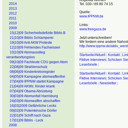
2014
Tel. 030 / 69 80 74 15
2013
Quelle:
2012
www.IPPNW.de
2011
2010
Links:
2009
www.freegaza.de
15|12|09 Sicherheitsdefizite Biblis B
Jetzt unterschreiben!
21|10|09 Biblis Schlamperei
Wir fordern eine andere Nahostp
19|10|09 Anti AKW Proteste
http://www.ippnw.de/aktiv_wer
12|10|09 Fehlendes Fachwissen
________________________
10|10|09 Atomausstieg
Startseite/Aktuell
|
Kontakt
|
Lin
verantwortungslos
Fiktive Interviews
|
Schicken Sie
09|10|09 Fachleute CDU gegen Atom
Leserbriefe
|
22|08|09 Strahlenschutz
08|06|09 Kinderkrebsregister
Startseite/Aktuell
|
Kontakt
|
Lin
04|05|09 Kampagne atomwaffenfrei
Fiktive Interviews
|
Schicken Sie
27|04|09 IPPNW startet Kampagne
Leserbriefe
|
Newsletter
|
21|04|09 AKWs: Kinder krank
07|04|09 Obama Abrüstung
30|03|09 Atomunfall Harrisburg
24|03|09 Atomwaffen abschaffen
16|03|2009 Gefährliche Lecks
09|02|09 Potemkinsche Dörfer
22|01|09 Schiff nach Gaza
17|01|09 Biblis - Leck
2008