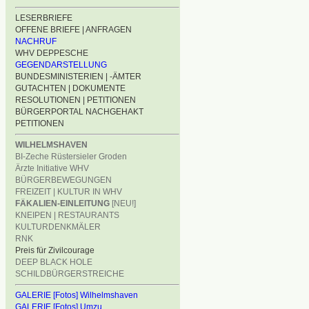
LESERBRIEFE
OFFENE BRIEFE | ANFRAGEN
NACHRUF
WHV DEPPESCHE
GEGENDARSTELLUNG
BUNDESMINISTERIEN | -ÄMTER
GUTACHTEN | DOKUMENTE
RESOLUTIONEN | PETITIONEN
BÜRGERPORTAL NACHGEHAKT
PETITIONEN
WILHELMSHAVEN
BI-Zeche Rüstersieler Groden
Ärzte Initiative WHV
BÜRGERBEWEGUNGEN
FREIZEIT | KULTUR IN WHV
FÄKALIEN-EINLEITUNG
[NEU!]
KNEIPEN | RESTAURANTS
KULTURDENKMÄLER
RNK
Preis für Zivilcourage
DEEP BLACK HOLE
SCHILDBÜRGERSTREICHE
GALERIE [Fotos] Wilhelmshaven
GALERIE [Fotos] Umzu