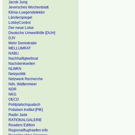
Jacob Jung
Jeversches Wochenblatt
Klima-Luegendetektor
Länderspiegel
LobbyControl
Der neue Lotse
Deutsche Umwelthilfe [DUH]
DJV
Mehr Demokratie
MELLUMRAT
NABU
Nachhaltigkeitsrat
Nachdenkseiten
NLWKN
Netzpolitik
Netzwerk Recherche
Nds. Wattenmeer
NDR
NKG
OECD
Politplatschquatsch
Potsdam Institut [PIK]
Radio Jade
RATIONALGALERIE
Readers Edition
Regionalflughaefen.info