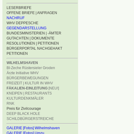
LESERBRIEFE
OFFENE BRIEFE | ANFRAGEN
NACHRUF
WHV DEPPESCHE
GEGENDARSTELLUNG
BUNDESMINISTERIEN | -ÄMTER
GUTACHTEN | DOKUMENTE
RESOLUTIONEN | PETITIONEN
BÜRGERPORTAL NACHGEHAKT
PETITIONEN
WILHELMSHAVEN
BI-Zeche Rüstersieler Groden
Ärzte Initiative WHV
BÜRGERBEWEGUNGEN
FREIZEIT | KULTUR IN WHV
FÄKALIEN-EINLEITUNG
[NEU!]
KNEIPEN | RESTAURANTS
KULTURDENKMÄLER
RNK
Preis für Zivilcourage
DEEP BLACK HOLE
SCHILDBÜRGERSTREICHE
GALERIE [Fotos] Wilhelmshaven
GALERIE [Fotos] Umzu