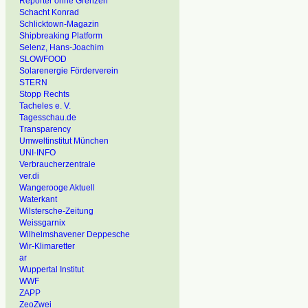
Reporter ohne Grenzen
Schacht Konrad
Schlicktown-Magazin
Shipbreaking Platform
Selenz, Hans-Joachim
SLOWFOOD
Solarenergie Förderverein
STERN
Stopp Rechts
Tacheles e. V.
Tagesschau.de
Transparency
Umweltinstitut München
UNI-INFO
Verbraucherzentrale
ver.di
Wangerooge Aktuell
Waterkant
Wilstersche-Zeitung
Weissgarnix
Wilhelmshavener Deppesche
Wir-Klimaretter
ar
Wuppertal Institut
WWF
ZAPP
ZeoZwei