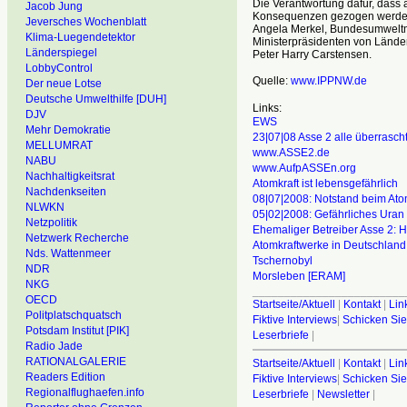
Die Verantwortung dafür, dass 
Jacob Jung
Konsequenzen gezogen werden, 
Jeversches Wochenblatt
Angela Merkel, Bundesumweltmin
Klima-Luegendetektor
Ministerpräsidenten von Lände
Länderspiegel
Peter Harry Carstensen.
LobbyControl
Quelle:
www.IPPNW.de
Der neue Lotse
Deutsche Umwelthilfe [DUH]
Links:
DJV
EWS
Mehr Demokratie
23|07|08 Asse 2 alle überrasch
MELLUMRAT
www.ASSE2.de
NABU
www.AufpASSEn.org
Nachhaltigkeitsrat
Atomkraft ist lebensgefährlich
Nachdenkseiten
08|07|2008:
Notstand beim Atom
NLWKN
05|02|2008:
Gefährliches Uran 
Netzpolitik
Ehemaliger Betreiber Asse 2: 
Netzwerk Recherche
Atomkraftwerke in Deutschland
Nds. Wattenmeer
Tschernobyl
NDR
Morsleben [ERAM]
NKG
________________________
OECD
Startseite/Aktuell
|
Kontakt
|
Lin
Politplatschquatsch
Fiktive Interviews
|
Schicken Sie
Potsdam Institut [PIK]
Leserbriefe
|
Radio Jade
RATIONALGALERIE
Startseite/Aktuell
|
Kontakt
|
Lin
Readers Edition
Fiktive Interviews
|
Schicken Sie
Regionalflughaefen.info
Leserbriefe
|
Newsletter
|