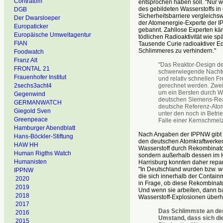
Contratom
entsprochen haben soll. "Nur we
des gebildeten Wasserstoffs in
DGB
Sicherheitsbarriere vergleichsw
Der Dwarsloeper
der Atomenergie-Experte der IP
Europaticker
gebannt. Zahllose Experten kä
Europäische Umweltagentur
tödlichen Radioaktivität wie s
FIAN
Tausende Curie radioaktiver Ede
Schlimmeres zu verhindern."
Foodwatch
Franz Alt
"Das Reaktor-Design de
FRONTAL 21
schwerwiegende Nachteil
Frauenhofer Institut
und relativ schnellen F
gerechnet werden. Zwei
2sechs3acht4
um ein Bersten durch W
Gegenwind
deutschen Siemens-Reakt
GERMANWATCH
deutsche Referenz-Atomk
Giegold Sven
unter den noch in Betrie
Greenpeace
Falle einer Kernschme
Hamburger Abendblatt
Nach Angaben der IPPNW gibt 
Hans-Böckler-Stiftung
den deutschen Atomkraftwerken 
HAW HH
Wasserstoff durch Rekombinato
Human Rigths Watch
sondern außerhalb dessen im 
Humanisten
Harrisburg konnten daher repari
"In Deutschland wurden bzw. w
IPPNW
die sich innerhalb der Contain
2020
in Frage, ob diese Rekombinato
2019
Und wenn sie arbeiten, dann ba
2018
Wasserstoff-Explosionen überh
2017
Das Schlimmste an den
2016
Umstand, dass sich die
2015