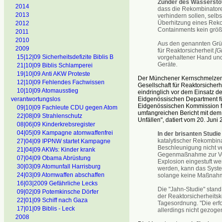
Zünder des Wasserstof
2014
dass die Rekombinatoren
2013
verhindern sollen, selbs
Überhitzung eines Reko
2012
Containments kein größe
2011
2010
Aus den genannten Grün
2009
für Reaktorsicherheit
[G
15|12|09 Sicherheitsdefizite Biblis B
vorgehaltener Hand und 
Geräte.
21|10|09 Biblis Schlamperei
19|10|09 Anti AKW Proteste
Der Münchener Kernschmelzen-S
12|10|09 Fehlendes Fachwissen
Gesellschaft für Reaktorsicherh
10|10|09 Atomausstieg
eindringlich vor dem Einsatz d
Eidgenössischen Department f
verantwortungslos
Eidgenössischen Kommission f
09|10|09 Fachleute CDU gegen Atom
umfangreichen Bericht mit dem 
22|08|09 Strahlenschutz
Unfällen", datiert vom 20. Juni 
08|06|09 Kinderkrebsregister
04|05|09 Kampagne atomwaffenfrei
In der brisanten Studi
katalytischer Rekombin
27|04|09 IPPNW startet Kampagne
Beschleunigung nicht ve
21|04|09 AKWs: Kinder krank
Gegenmaßnahme zur Ver
07|04|09 Obama Abrüstung
Explosion eingestuft we
30|03|09 Atomunfall Harrisburg
werden, kann das System
24|03|09 Atomwaffen abschaffen
solange keine Maßnahme
16|03|2009 Gefährliche Lecks
Die "Jahn-Studie" stand
09|02|09 Potemkinsche Dörfer
der Reaktorsicherheit
22|01|09 Schiff nach Gaza
Tagesordnung. "Die erf
17|01|09 Biblis - Leck
allerdings nicht gezogen
2008