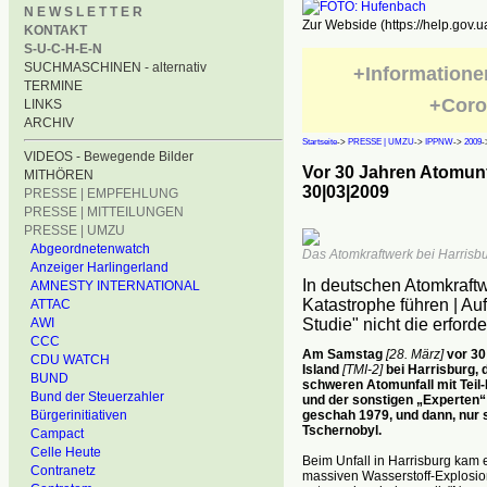
N E W S L E T T E R
Zur Webside (https://help.gov.u
KONTAKT
S-U-C-H-E-N
SUCHMASCHINEN - alternativ
+Informatione
TERMINE
+Coro
LINKS
ARCHIV
Startseite
->
PRESSE | UMZU
->
IPPNW
->
2009
-
VIDEOS - Bewegende Bilder
Vor 30 Jahren Atomunf
MITHÖREN
30|03|2009
PRESSE | EMPFEHLUNG
PRESSE | MITTEILUNGEN
PRESSE | UMZU
Abgeordnetenwatch
Das Atomkraftwerk bei Harrisbur
Anzeiger Harlingerland
In deutschen Atomkraft
AMNESTY INTERNATIONAL
Katastrophe führen | Au
ATTAC
AWI
Studie" nicht die erfor
CCC
Am Samstag
[28. März]
vor 30
CDU WATCH
Island
[TMI-2]
bei Harrisburg, 
BUND
schweren Atomunfall mit Tei
Bund der Steuerzahler
und der sonstigen „Experten“ 
geschah 1979, und dann, nur 
Bürgerinitiativen
Tschernobyl.
Campact
Celle Heute
Beim Unfall in Harrisburg kam 
Contranetz
massiven Wasserstoff-Explosi