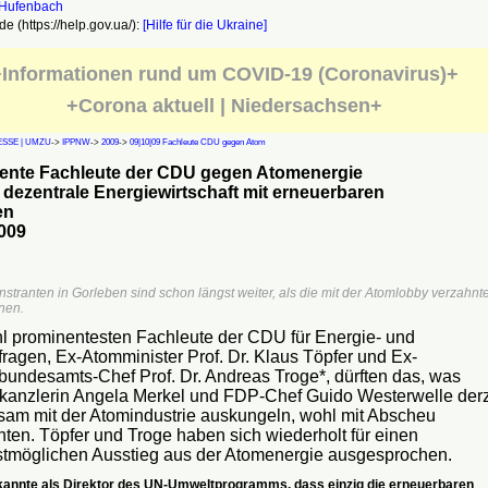
e (https://help.gov.ua/):
[Hilfe für die Ukraine]
Informationen rund um COVID-19 (Coronavirus)+
+Corona aktuell | Niedersachsen+
SSE | UMZU
->
IPPNW
->
2009
->
09|10|09 Fachleute CDU gegen Atom
ente Fachleute der CDU gegen Atomenergie
 dezentrale Energiewirtschaft mit erneuerbaren
en
009
tranten in Gorleben sind schon längst weiter, als die mit der Atomlobby verzahnt
nnen.
l prominentesten Fachleute der CDU für Energie- und
ragen, Ex-Atomminister Prof. Dr. Klaus Töpfer und Ex-
undesamts-Chef Prof. Dr. Andreas Troge*, dürften das, was
anzlerin Angela Merkel und FDP-Chef Guido Westerwelle derz
am mit der Atomindustrie auskungeln, wohl mit Abscheu
ten. Töpfer und Troge haben sich wiederholt für einen
stmöglichen Ausstieg aus der Atomenergie ausgesprochen.
kannte als Direktor des UN-Umweltprogramms, dass einzig die erneuerbaren