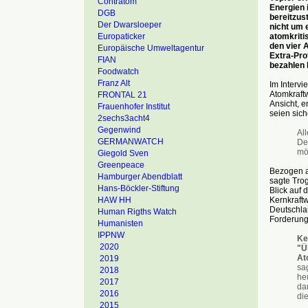
Contratom
Energien 
DGB
bereitzus
Der Dwarsloeper
nicht um 
atomkriti
Europaticker
den vier 
Europäische Umweltagentur
Extra-Pro
FIAN
bezahlen 
Foodwatch
Franz Alt
Im Intervi
Atomkraftw
FRONTAL 21
Ansicht, e
Frauenhofer Institut
seien sic
2sechs3acht4
Gegenwind
All
GERMANWATCH
Des
mög
Giegold Sven
Greenpeace
Bezogen a
Hamburger Abendblatt
sagte Trog
Hans-Böckler-Stiftung
Blick auf 
Kernkraftw
HAW HH
Deutschla
Human Rigths Watch
Forderung
Humanisten
IPPNW
Ke
2020
"Ü
At
2019
sa
2018
he
2017
da
2016
di
2015