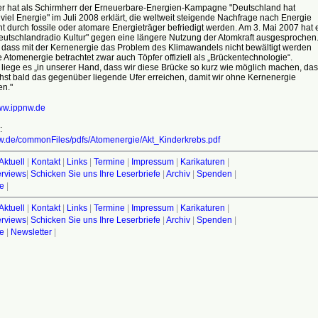
fer hat als Schirmherr der Erneuerbare-Energien-Kampagne "Deutschland hat
viel Energie" im Juli 2008 erklärt, die weltweit steigende Nachfrage nach Energie
t durch fossile oder atomare Energieträger befriedigt werden. Am 3. Mai 2007 hat 
Deutschlandradio Kultur" gegen eine längere Nutzung der Atomkraft ausgesprochen
, dass mit der Kernenergie das Problem des Klimawandels nicht bewältigt werden
 Atomenergie betrachtet zwar auch Töpfer offiziell als „Brückentechnologie“.
 liege es „in unserer Hand, dass wir diese Brücke so kurz wie möglich machen, das
hst bald das gegenüber liegende Ufer erreichen, damit wir ohne Kernenergie
n."
w.ippnw.de
:
.de/commonFiles/pdfs/Atomenergie/Akt_Kinderkrebs.pdf
Aktuell
|
Kontakt
|
Links
|
Termine
|
Impressum
|
Karikaturen
|
terviews
|
Schicken Sie uns Ihre Leserbriefe
|
Archiv
|
Spenden
|
fe
|
Aktuell
|
Kontakt
|
Links
|
Termine
|
Impressum
|
Karikaturen
|
terviews
|
Schicken Sie uns Ihre Leserbriefe
|
Archiv
|
Spenden
|
fe
|
Newsletter
|