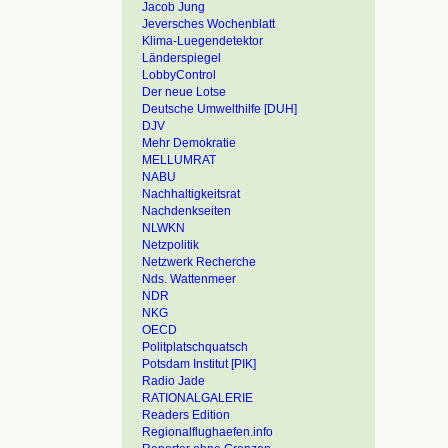
Jacob Jung
Jeversches Wochenblatt
Klima-Luegendetektor
Länderspiegel
LobbyControl
Der neue Lotse
Deutsche Umwelthilfe [DUH]
DJV
Mehr Demokratie
MELLUMRAT
NABU
Nachhaltigkeitsrat
Nachdenkseiten
NLWKN
Netzpolitik
Netzwerk Recherche
Nds. Wattenmeer
NDR
NKG
OECD
Politplatschquatsch
Potsdam Institut [PIK]
Radio Jade
RATIONALGALERIE
Readers Edition
Regionalflughaefen.info