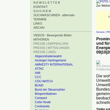
N E W S L E T T E R
Zur Websid
KONTAKT
S-U-C-H-E-N
SUCHMASCHINEN - alternativ
+
TERMINE
LINKS
ARCHIV
Startseite
->
PRE
VIDEOS - Bewegende Bilder
Promin
MITHÖREN
und für
PRESSE | EMPFEHLUNG
Energi
PRESSE | MITTEILUNGEN
09|10|2
PRESSE | UMZU
Abgeordnetenwatch
Anzeiger Harlingerland
AMNESTY INTERNATIONAL
Die Demons
ATTAC
PolitikerI
AWI
Die woh
CCC
Umweltf
CDU WATCH
Umweltb
BUND
Bundesk
Bund der Steuerzahler
gemeins
Bürgerinitiativen
beobach
Campact
Celle Heute
schnell
Contranetz
Töpfer er