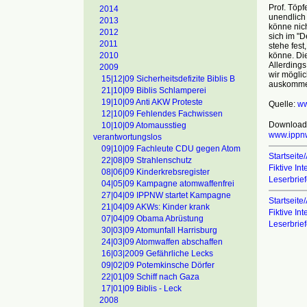
Prof. Töp
2014
unendlich 
2013
könne nich
2012
sich im "
2011
stehe fest
könne. Die
2010
Allerdings
2009
wir möglic
15|12|09 Sicherheitsdefizite Biblis B
auskomme
21|10|09 Biblis Schlamperei
19|10|09 Anti AKW Proteste
Quelle:
ww
12|10|09 Fehlendes Fachwissen
Download
10|10|09 Atomausstieg
www.ippnw
verantwortungslos
09|10|09 Fachleute CDU gegen Atom
Startseite/
22|08|09 Strahlenschutz
Fiktive In
08|06|09 Kinderkrebsregister
Leserbrie
04|05|09 Kampagne atomwaffenfrei
27|04|09 IPPNW startet Kampagne
Startseite/
21|04|09 AKWs: Kinder krank
Fiktive In
07|04|09 Obama Abrüstung
Leserbrie
30|03|09 Atomunfall Harrisburg
24|03|09 Atomwaffen abschaffen
16|03|2009 Gefährliche Lecks
09|02|09 Potemkinsche Dörfer
22|01|09 Schiff nach Gaza
17|01|09 Biblis - Leck
2008