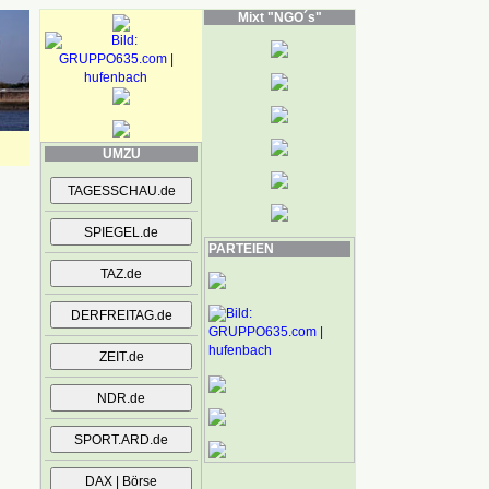
Mixt "NGO´s"
UMZU
PARTEIEN