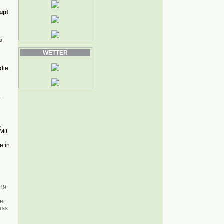
upt
u
WETTER
 die
.
,
Mit
e in
89
e,
ass