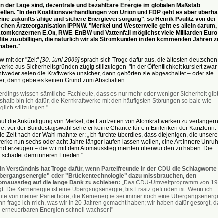
in der Lage sind, dezentrale und bezahlbare Energie im globalen Maßstab
tellen. "In den Koalitionsverhandlungen von Union und FDP geht es aber überha
eine zukunftsfähige und sichere Energieversorgung", so Henrik Paulitz von der
schen Ärzteorganisation IPPNW. "Merkel und Westerwelle geht es allein darum,
Atomkonzernen E.On, RWE, EnBW und Vattenfall möglichst viele Milliarden Euro
fite zuzubilligen, die natürlich wir als Stromkunden in den kommenden Jahren z
haben."
ew mit der "Zeit"
[30. Juni 2009]
sprach sich Troge dafür aus, die ältesten deutschen
erke aus Sicherheitsgründen zügig stillzulegen: "In der Öffentlichkeit kursiert zwar
ntweder seien die Kraftwerke unsicher, dann gehörten sie abgeschaltet – oder sie
her, dann gebe es keinen Grund zum Abschalten.
erdings wissen sämtliche Fachleute, dass es nur mehr oder weniger Sicherheit gibt
halb bin ich dafür, die Kernkraftwerke mit den häufigsten Störungen so bald wie
lich stillzulegen."
uf die Ankündigung von Merkel, die Laufzeiten von Atomkraftwerken zu verlängern
e, vor der Bundestagswahl sehe er keine Chance für ein Einlenken der Kanzlerin. 
die Zeit nach der Wahl mahnte er: „Ich fürchte überdies, dass diejenigen, die unsere
erke nun sechs oder acht Jahre länger laufen lassen wollen, eine Art innere Unruh
nd erzeugen – die wir mit dem Atomausstieg meinten überwunden zu haben. Die
 schadet dem inneren Frieden."
in Verständnis hat Troge dafür, wenn Parteifreunde in der CDU die Schlagworte
bergangsenergie" oder "Brückentechnologie" dazu missbrauchen, den
omausstieg auf die lange Bank zu schieben:
„Das CDU-Umweltprogramm von 19
gt: Die Kernenergie ist eine Übergangsenergie, bis Ersatz gefunden ist. Wenn ich
ute von meiner Partei höre, die Kernenergie sei immer noch eine Übergangsenergi
nn frage ich mich, was wir in 20 Jahren gemacht haben; wir haben dafür gesorgt, d
e erneuerbaren Energien schnell wachsen!"