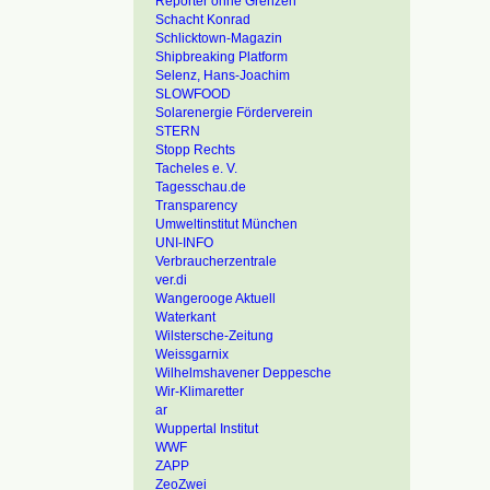
Reporter ohne Grenzen
Schacht Konrad
Schlicktown-Magazin
Shipbreaking Platform
Selenz, Hans-Joachim
SLOWFOOD
Solarenergie Förderverein
STERN
Stopp Rechts
Tacheles e. V.
Tagesschau.de
Transparency
Umweltinstitut München
UNI-INFO
Verbraucherzentrale
ver.di
Wangerooge Aktuell
Waterkant
Wilstersche-Zeitung
Weissgarnix
Wilhelmshavener Deppesche
Wir-Klimaretter
ar
Wuppertal Institut
WWF
ZAPP
ZeoZwei