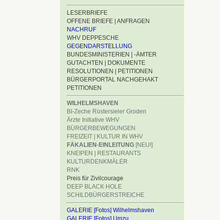
LESERBRIEFE
OFFENE BRIEFE | ANFRAGEN
NACHRUF
WHV DEPPESCHE
GEGENDARSTELLUNG
BUNDESMINISTERIEN | -ÄMTER
GUTACHTEN | DOKUMENTE
RESOLUTIONEN | PETITIONEN
BÜRGERPORTAL NACHGEHAKT
PETITIONEN
WILHELMSHAVEN
BI-Zeche Rüstersieler Groden
Ärzte Initiative WHV
BÜRGERBEWEGUNGEN
FREIZEIT | KULTUR IN WHV
FÄKALIEN-EINLEITUNG
[NEU!]
KNEIPEN | RESTAURANTS
KULTURDENKMÄLER
RNK
Preis für Zivilcourage
DEEP BLACK HOLE
SCHILDBÜRGERSTREICHE
GALERIE [Fotos] Wilhelmshaven
GALERIE [Fotos] Umzu