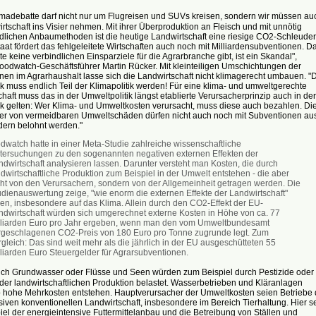
adebatte darf nicht nur um Flugreisen und SUVs kreisen, sondern wir müssen au
rtschaft ins Visier nehmen. Mit ihrer Überproduktion an Fleisch und mit unnötig
dlichen Anbaumethoden ist die heutige Landwirtschaft eine riesige CO2-Schleuder
aat fördert das fehlgeleitete Wirtschaften auch noch mit Milliardensubventionen. D
te keine verbindlichen Einsparziele für die Agrarbranche gibt, ist ein Skandal",
e foodwatch-Geschäftsführer Martin Rücker. Mit kleinteiligen Umschichtungen der
en im Agrarhaushalt lasse sich die Landwirtschaft nicht klimagerecht umbauen. "
ik muss endlich Teil der Klimapolitik werden! Für eine klima- und umweltgerechte
haft muss das in der Umweltpolitik längst etablierte Verursacherprinzip auch in der
ik gelten: Wer Klima- und Umweltkosten verursacht, muss diese auch bezahlen. Di
er von vermeidbaren Umweltschäden dürfen nicht auch noch mit Subventionen au
dern belohnt werden."
odwatch hatte in einer Meta-Studie zahlreiche wissenschaftliche
tersuchungen zu den sogenannten negativen externen Effekten der
ndwirtschaft analysieren lassen. Darunter versteht man Kosten, die durch
dwirtschaftliche Produktion zum Beispiel in der Umwelt entstehen - die aber
cht von den Verursachern, sondern von der Allgemeinheit getragen werden. Die
udienauswertung zeige, "wie enorm die externen Effekte der Landwirtschaft"
ien, insbesondere auf das Klima. Allein durch den CO2-Effekt der EU-
ndwirtschaft würden sich umgerechnet externe Kosten in Höhe von ca. 77
lliarden Euro pro Jahr ergeben, wenn man den vom Umweltbundesamt
rgeschlagenen CO2-Preis von 180 Euro pro Tonne zugrunde legt. Zum
gleich: Das sind weit mehr als die jährlich in der EU ausgeschütteten 55
lliarden Euro Steuergelder für Agrarsubventionen.
 Grundwasser oder Flüsse und Seen würden zum Beispiel durch Pestizide oder
der landwirtschaftlichen Produktion belastet. Wasserbetrieben und Kläranlagen
 hohe Mehrkosten entstehen. Hauptverursacher der Umweltkosten seien Betriebe 
iven konventionellen Landwirtschaft, insbesondere im Bereich Tierhaltung. Hier s
el der energieintensive Futtermittelanbau und die Betreibung von Ställen und