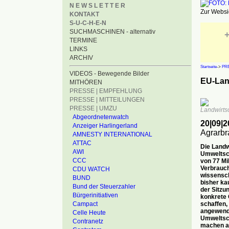
N E W S L E T T E R
Zur Websid
KONTAKT
S-U-C-H-E-N
SUCHMASCHINEN - alternativ
+
TERMINE
LINKS
ARCHIV
Startseite
->
PRE
VIDEOS - Bewegende Bilder
EU-Land
MITHÖREN
PRESSE | EMPFEHLUNG
PRESSE | MITTEILUNGEN
PRESSE | UMZU
Landwirts
Abgeordnetenwatch
20|09|
Anzeiger Harlingerland
Agrarb
AMNESTY INTERNATIONAL
ATTAC
Die Landw
AWI
Umweltsch
CCC
von 77 Mil
Verbrauch
CDU WATCH
wissensch
BUND
bisher ka
Bund der Steuerzahler
der Sitzu
Bürgerinitiativen
konkrete 
schaffen,
Campact
angewende
Celle Heute
Umweltsc
Contranetz
machen al