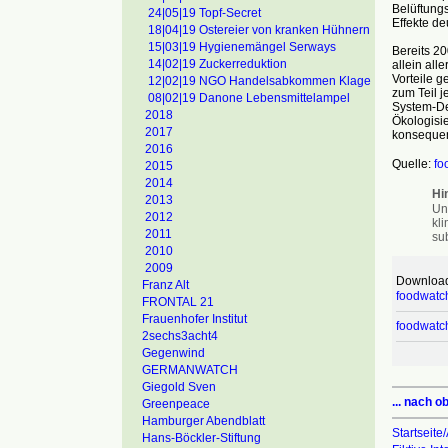
Belüftung
24|05|19 Topf-Secret
Effekte deu
18|04|19 Ostereier von kranken Hühnern
15|03|19 Hygienemängel Serways
Bereits 20
14|02|19 Zuckerreduktion
allein all
Vorteile g
12|02|19 NGO Handelsabkommen Klage
zum Teil j
08|02|19 Danone Lebensmittelampel
System-De
2018
Ökologisi
2017
konsequen
2016
Quelle:
fo
2015
2014
Hi
2013
Un
2012
kl
2011
su
2010
2009
Download
Franz Alt
foodwatch
FRONTAL 21
Frauenhofer Institut
foodwatch
2sechs3acht4
Gegenwind
GERMANWATCH
Giegold Sven
... nach o
Greenpeace
Hamburger Abendblatt
Startseite/
Hans-Böckler-Stiftung