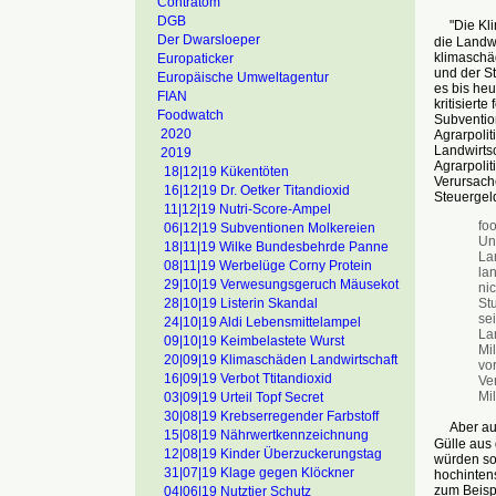
Contratom
DGB
"Die Klim
Der Dwarsloeper
die Landwi
klimaschä
Europaticker
und der St
Europäische Umweltagentur
es bis heu
FIAN
kritisiert
Foodwatch
Subvention
2020
Agrarpolit
Landwirtsc
2019
Agrarpolit
18|12|19 Kükentöten
Verursach
16|12|19 Dr. Oetker Titandioxid
Steuergel
11|12|19 Nutri-Score-Ampel
fo
06|12|19 Subventionen Molkereien
Un
18|11|19 Wilke Bundesbehrde Panne
La
08|11|19 Werbelüge Corny Protein
lan
29|10|19 Verwesungsgeruch Mäusekot
ni
St
28|10|19 Listerin Skandal
se
24|10|19 Aldi Lebensmittelampel
La
09|10|19 Keimbelastete Wurst
Mi
20|09|19 Klimaschäden Landwirtschaft
vo
16|09|19 Verbot Ttitandioxid
Ver
Mi
03|09|19 Urteil Topf Secret
30|08|19 Krebserregender Farbstoff
Aber auch
15|08|19 Nährwertkennzeichnung
Gülle aus 
12|08|19 Kinder Überzuckerungstag
würden so
31|07|19 Klage gegen Klöckner
hochintens
zum Beispi
04|06|19 Nutztier Schutz