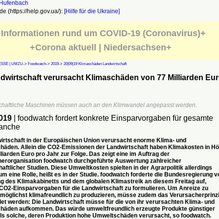
e (https://help.gov.ua/):
[Hilfe für die Ukraine]
Informationen rund um COVID-19 (Coronavirus)+
+Corona aktuell | Niedersachsen+
SSE | UMZU
->
Foodwatch
->
2019
->
20|09|19 Klimaschäden Landwirtschaft
wirtschaft verursacht Klimaschäden von 77 Milliarden Eu
chaftliche Maschinen müssen auch an den Klimwandel angepasst werden.
2019
| foodwatch fordert konkrete Einsparvorgaben für gesamte
ranche
irtschaft in der Europäischen Union verursacht enorme Klima- und
äden. Allein die CO2-Emissionen der Landwirtschaft haben Klimakosten in H
liarden Euro pro Jahr zur Folge. Das zeigt eine im Auftrag der
erorganisation foodwatch durchgeführte Auswertung zahlreicher
aftlicher Studien. Diese Umweltkosten spielten in der Agrarpolitik allerdings
um eine Rolle, heißt es in der Studie. foodwatch forderte die Bundesregierung v
ng des Klimakabinetts und dem globalen Klimastreik an diesem Freitag auf,
CO2-Einsparvorgaben für die Landwirtschaft zu formulieren. Um Anreize zu
 möglichst klimafreundlich zu produzieren, müsse zudem das Verursacherprinz
t werden: Die Landwirtschaft müsse für die von ihr verursachten Klima- und
häden aufkommen. Das würde umweltfreundlich erzeugte Produkte günstiger
s solche, deren Produktion hohe Umweltschäden verursacht, so foodwatch.