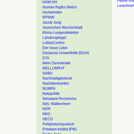
Fiktive In
HAW HH
Leserbrie
Human Rigths Watch
Humanisten
IPPNW
Jacob Jung
Jeversches Wochenblatt
Klima-Luegendetektor
Länderspiegel
LobbyControl
Der neue Lotse
Deutsche Umwelthilfe [DUH]
DJV
Mehr Demokratie
MELLUMRAT
NABU
Nachhaltigkeitsrat
Nachdenkseiten
NLWKN
Netzpolitik
Netzwerk Recherche
Nds. Wattenmeer
NDR
NKG
OECD
Politplatschquatsch
Potsdam Institut [PIK]