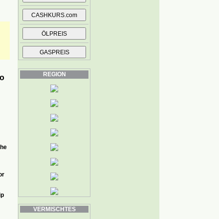
REGION
ro
öhe
or
ip
VERMISCHTES