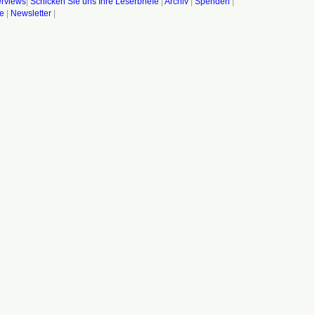
terviews
|
Schicken Sie uns Ihre Leserbriefe
|
Archiv
|
Spenden
|
fe
|
Newsletter
|