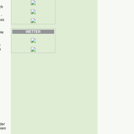
ch
 -
ass
WETTER
Die
e
s
der
eien