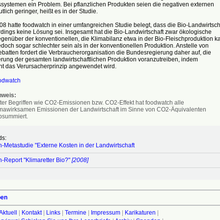
ssystemen ein Problem. Bei pflanzlichen Produkten seien die negativen externen
tlich geringer, heißt es in der Studie.
08 hatte foodwatch in einer umfangreichen Studie belegt, dass die Bio-Landwirtsch
erdings keine Lösung sei. Insgesamt hat die Bio-Landwirtschaft zwar ökologische
egenüber der konventionellen, die Klimabilanz etwa in der Bio-Fleischproduktion k
edoch sogar schlechter sein als in der konventionellen Produktion. Anstelle von
batten fordert die Verbraucherorganisation die Bundesregierung daher auf, die
erung der gesamten landwirtschaftlichen Produktion voranzutreiben, indem
t das Verursacherprinzip angewendet wird.
odwatch
nweis:
ter Begriffen wie CO2-Emissionen bzw. CO2-Effekt hat foodwatch alle
imawirksamen Emissionen der Landwirtschaft im Sinne von CO2-Äquivalenten
bsummiert.
s:
-Metastudie "Externe Kosten in der Landwirtschaft
-Report "Klimaretter Bio?"
[2008]
ben
Aktuell
|
Kontakt
|
Links
|
Termine
|
Impressum
|
Karikaturen
|