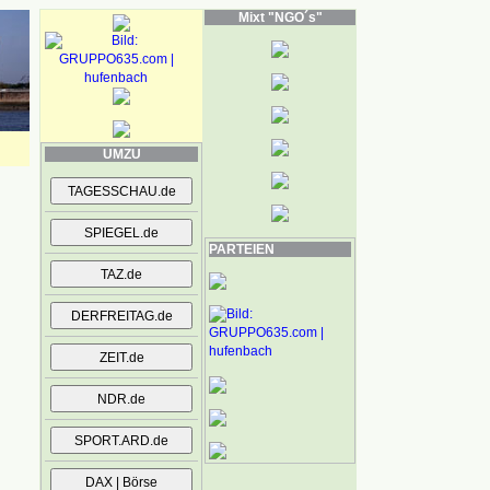
Mixt "NGO´s"
UMZU
PARTEIEN