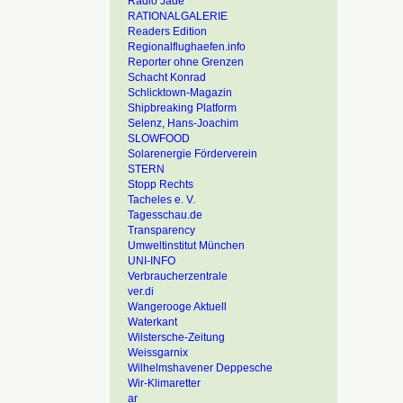
Radio Jade
RATIONALGALERIE
Readers Edition
Regionalflughaefen.info
Reporter ohne Grenzen
Schacht Konrad
Schlicktown-Magazin
Shipbreaking Platform
Selenz, Hans-Joachim
SLOWFOOD
Solarenergie Förderverein
STERN
Stopp Rechts
Tacheles e. V.
Tagesschau.de
Transparency
Umweltinstitut München
UNI-INFO
Verbraucherzentrale
ver.di
Wangerooge Aktuell
Waterkant
Wilstersche-Zeitung
Weissgarnix
Wilhelmshavener Deppesche
Wir-Klimaretter
ar