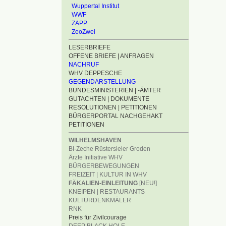
Wuppertal Institut
WWF
ZAPP
ZeoZwei
LESERBRIEFE
OFFENE BRIEFE | ANFRAGEN
NACHRUF
WHV DEPPESCHE
GEGENDARSTELLUNG
BUNDESMINISTERIEN | -ÄMTER
GUTACHTEN | DOKUMENTE
RESOLUTIONEN | PETITIONEN
BÜRGERPORTAL NACHGEHAKT
PETITIONEN
WILHELMSHAVEN
BI-Zeche Rüstersieler Groden
Ärzte Initiative WHV
BÜRGERBEWEGUNGEN
FREIZEIT | KULTUR IN WHV
FÄKALIEN-EINLEITUNG
[NEU!]
KNEIPEN | RESTAURANTS
KULTURDENKMÄLER
RNK
Preis für Zivilcourage