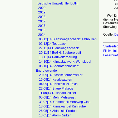
Ve
Deutsche Umwelthilfe [DUH]
Bu
vo
2020
2019
Weil für 
2018
die nur N
2017
Getränkek
2016
überwiege
2015
Quelle:
De
2014
06|12|14 Dienstwagencheck: Katholiken
01|12|14 Tetrapack
Startseite/
27|11|14 Dienswagencheck
Fiktive In
20|11|14 EuGH: Saubere Luft
Leserbrie
18|11|14 Partikelförderung
14|10|14 Klimastadtwerk: Wunsiedel
06|10|14 Seehofer blockiert
Energiewende
29|09|14 Plastiktütenhersteller
16|09|14 Katalysatoren
04|09|14 Partikelfilter Taxis
22|08|14 Blaue Plakette
11|08|14 Russpartikelfilter
05|08|14 Mehr Mehrweg ...
31|07|14: Comeback Mehrweg Glas
13|06|14 Klimawandel Kühltruhe
26|05|14 Abfall als Produkt
13|05|14 Atom-Risiken