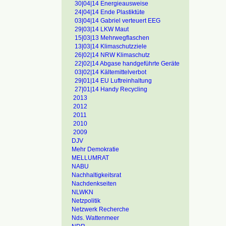
30|04|14 Energieausweise
24|04|14 Ende Plastiktüte
03|04|14 Gabriel verteuert EEG
29|03|14 LKW Maut
15|03|13 Mehrwegflaschen
13|03|14 Klimaschutzziele
26|02|14 NRW Klimaschutz
22|02|14 Abgase handgeführte Geräte
03|02|14 Kältemittelverbot
29|01|14 EU Luftreinhaltung
27|01|14 Handy Recycling
2013
2012
2011
2010
2009
DJV
Mehr Demokratie
MELLUMRAT
NABU
Nachhaltigkeitsrat
Nachdenkseiten
NLWKN
Netzpolitik
Netzwerk Recherche
Nds. Wattenmeer