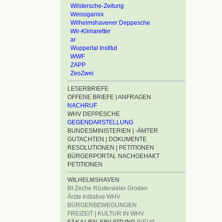
Wilstersche-Zeitung
Weissgarnix
Wilhelmshavener Deppesche
Wir-Klimaretter
ar
Wuppertal Institut
WWF
ZAPP
ZeoZwei
LESERBRIEFE
OFFENE BRIEFE | ANFRAGEN
NACHRUF
WHV DEPPESCHE
GEGENDARSTELLUNG
BUNDESMINISTERIEN | -ÄMTER
GUTACHTEN | DOKUMENTE
RESOLUTIONEN | PETITIONEN
BÜRGERPORTAL NACHGEHAKT
PETITIONEN
WILHELMSHAVEN
BI-Zeche Rüstersieler Groden
Ärzte Initiative WHV
BÜRGERBEWEGUNGEN
FREIZEIT | KULTUR IN WHV