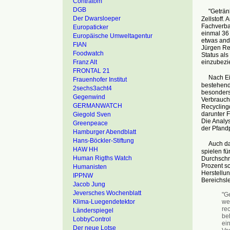
Contratom
DGB
"Getränke
Der Dwarsloeper
Zellstoff.
Fachverba
Europaticker
einmal 36 
Europäische Umweltagentur
etwas and
FIAN
Jürgen Re
Foodwatch
Status als
einzubezi
Franz Alt
FRONTAL 21
Nach Eins
Frauenhofer Institut
bestehende
2sechs3acht4
besonders
Gegenwind
Verbrauch
GERMANWATCH
Recycling
darunter F
Giegold Sven
Die Analy
Greenpeace
der Pfandp
Hamburger Abendblatt
Hans-Böckler-Stiftung
Auch das 
HAW HH
spielen fü
Human Rigths Watch
Durchschni
Prozent s
Humanisten
Herstellu
IPPNW
Bereichsle
Jacob Jung
Jeversches Wochenblatt
"G
we
Klima-Luegendetektor
re
Länderspiegel
be
LobbyControl
ein
Der neue Lotse