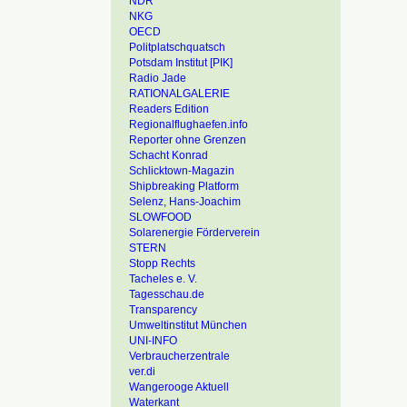
NDR
NKG
OECD
Politplatschquatsch
Potsdam Institut [PIK]
Radio Jade
RATIONALGALERIE
Readers Edition
Regionalflughaefen.info
Reporter ohne Grenzen
Schacht Konrad
Schlicktown-Magazin
Shipbreaking Platform
Selenz, Hans-Joachim
SLOWFOOD
Solarenergie Förderverein
STERN
Stopp Rechts
Tacheles e. V.
Tagesschau.de
Transparency
Umweltinstitut München
UNI-INFO
Verbraucherzentrale
ver.di
Wangerooge Aktuell
Waterkant