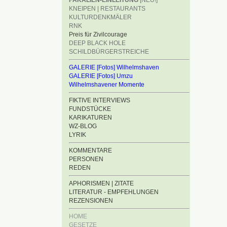
FÄKALIEN-EINLEITUNG
[NEU!]
KNEIPEN | RESTAURANTS
KULTURDENKMÄLER
RNK
Preis für Zivilcourage
DEEP BLACK HOLE
SCHILDBÜRGERSTREICHE
GALERIE [Fotos] Wilhelmshaven
GALERIE [Fotos] Umzu
Wilhelmshavener Momente
FIKTIVE INTERVIEWS
FUNDSTÜCKE
KARIKATUREN
WZ-BLOG
LYRIK
KOMMENTARE
PERSONEN
REDEN
APHORISMEN | ZITATE
LITERATUR - EMPFEHLUNGEN
REZENSIONEN
HOME
GESETZE