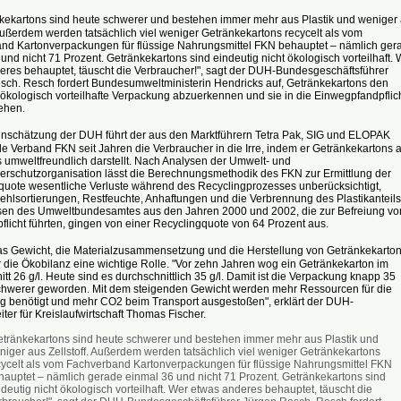
kartons sind heute schwerer und bestehen immer mehr aus Plastik und weniger
 Außerdem werden tatsächlich viel weniger Getränkekartons recycelt als vom
nd Kartonverpackungen für flüssige Nahrungsmittel FKN behauptet – nämlich ger
und nicht 71 Prozent. Getränkekartons sind eindeutig nicht ökologisch vorteilhaft. 
eres behauptet, täuscht die Verbraucher!", sagt der DUH-Bundesgeschäftsführer
sch. Resch fordert Bundesumweltministerin Hendricks auf, Getränkekartons den
 ökologisch vorteilhafte Verpackung abzuerkennen und sie in die Einwegpfandpflic
ehen.
chätzung der DUH führt der aus den Marktführern Tetra Pak, SIG und ELOPAK
 Verband FKN seit Jahren die Verbraucher in die Irre, indem er Getränkekartons a
 umweltfreundlich darstellt. Nach Analysen der Umwelt- und
erschutzorganisation lässt die Berechnungsmethodik des FKN zur Ermittlung der
quote wesentliche Verluste während des Recyclingprozesses unberücksichtigt,
ehlsortierungen, Restfeuchte, Anhaftungen und die Verbrennung des Plastikanteils
sen des Umweltbundesamtes aus den Jahren 2000 und 2002, die zur Befreiung vo
flicht führten, gingen von einer Recyclingquote von 64 Prozent aus.
Gewicht, die Materialzusammensetzung und die Herstellung von Getränkekarto
r die Ökobilanz eine wichtige Rolle. "Vor zehn Jahren wog ein Getränkekarton im
tt 26 g/l. Heute sind es durchschnittlich 35 g/l. Damit ist die Verpackung knapp 35
chwerer geworden. Mit dem steigenden Gewicht werden mehr Ressourcen für die
ng benötigt und mehr CO2 beim Transport ausgestoßen", erklärt der DUH-
iter für Kreislaufwirtschaft Thomas Fischer.
etränkekartons sind heute schwerer und bestehen immer mehr aus Plastik und
niger aus Zellstoff. Außerdem werden tatsächlich viel weniger Getränkekartons
cycelt als vom Fachverband Kartonverpackungen für flüssige Nahrungsmittel FKN
hauptet – nämlich gerade einmal 36 und nicht 71 Prozent. Getränkekartons sind
deutig nicht ökologisch vorteilhaft. Wer etwas anderes behauptet, täuscht die