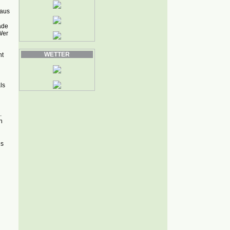
 aus
ade
Wer
WETTER
ht
ls
.
n
ns