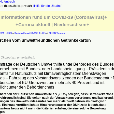
e (https://help.gov.ua/):
[Hilfe für die Ukraine]
Informationen rund um COVID-19 (Coronavirus)+
+Corona aktuell | Niedersachsen+
SSE | UMZU
->
Deutsche Umwelthilfe [DUH]
->
2014
->
01|12|14 Tetrapack
rchen vom umweltfreundlichen Getränkekarton
 Ökologisch unvorteilhaft.
frage der Deutschen Umwelthilfe unter Behörden des Bundes
ernehmen mit Bundes- oder Landesbeteiligung – Präsidentin d
mts für Naturschutz mit klimaverträglichstem Dienstwagen
gs – Fahrzeug des Vorstandsvorsitzenden der Bundesagentur f
überschreitet EU-Grenzwert um mehr als 40 Prozent und ist
licht unter den Behördenchefs
erchen der Deutschen Umwelthilfe e.V.
[DUH]
belegen, dass Getränkekartons
eltfreundlich sind. Sie gelten nach der Verpackungsverordnung und basierend 
ungen des Umweltbundesamtes vor mehr als zwölf Jahren als ökologisch
t. Ein heute veröffentlichtes Hintergrundpapier der DUH zeigt jedoch, dass
artons heute nicht mehr die Kriterien erfüllen, die eine solche Bewertung
gen.