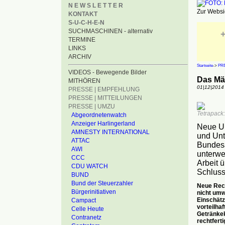
N E W S L E T T E R
Zur Websid
KONTAKT
S-U-C-H-E-N
SUCHMASCHINEN - alternativ
+
TERMINE
LINKS
ARCHIV
Startseite
->
PRE
VIDEOS - Bewegende Bilder
Das Mä
MITHÖREN
01|12|2014
PRESSE | EMPFEHLUNG
PRESSE | MITTEILUNGEN
PRESSE | UMZU
Tetrapack:
Abgeordnetenwatch
Anzeiger Harlingerland
Neue Um
AMNESTY INTERNATIONAL
und Unt
ATTAC
Bundesa
AWI
unterwe
CCC
Arbeit 
CDU WATCH
Schluss
BUND
Bund der Steuerzahler
Neue Rech
Bürgerinitiativen
nicht umw
Einschätz
Campact
vorteilhaf
Celle Heute
Getränkek
Contranetz
rechtferti