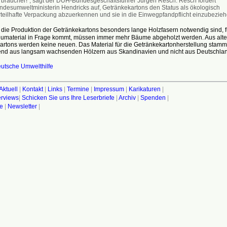
rbraucher!", sagt der DUH-Bundesgeschäftsführer Jürgen Resch. Resch fordert
ndesumweltministerin Hendricks auf, Getränkekartons den Status als ökologisch
rteilhafte Verpackung abzuerkennen und sie in die Einwegpfandpflicht einzubezieh
die Produktion der Getränkekartons besonders lange Holzfasern notwendig sind, f
eumaterial in Frage kommt, müssen immer mehr Bäume abgeholzt werden. Aus alt
artons werden keine neuen. Das Material für die Getränkekartonherstellung stamm
nd aus langsam wachsenden Hölzern aus Skandinavien und nicht aus Deutschlan
utsche Umwelthilfe
Aktuell
|
Kontakt
|
Links
|
Termine
|
Impressum
|
Karikaturen
|
terviews
|
Schicken Sie uns Ihre Leserbriefe
|
Archiv
|
Spenden
|
fe
|
Newsletter
|