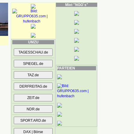
Mixt "NGO´s"
UMZU
PARTEIEN