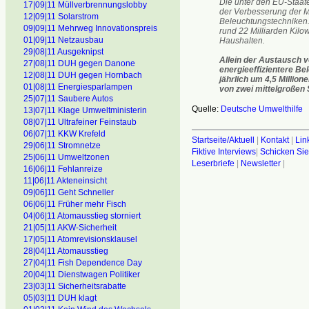
Die unter den EU-Staat
17|09|11 Müllverbrennungslobby
der Verbesserung der M
12|09|11 Solarstrom
Beleuchtungstechniken. 
09|09|11 Mehrweg Innovationspreis
rund 22 Milliarden Kilow
01|09|11 Netzausbau
Haushalten.
29|08|11 Ausgeknipst
Allein der Austausch 
27|08|11 DUH gegen Danone
energieeffizientere B
12|08|11 DUH gegen Hornbach
jährlich um 4,5 Milli
01|08|11 Energiesparlampen
von zwei mittelgroßen 
25|07|11 Saubere Autos
Quelle:
Deutsche Umwelthilfe
13|07|11 Klage Umweltministerin
08|07|11 Ultrafeiner Feinstaub
06|07|11 KKW Krefeld
Startseite/Aktuell
|
Kontakt
|
Lin
29|06|11 Stromnetze
Fiktive Interviews
|
Schicken Sie
25|06|11 Umweltzonen
Leserbriefe
|
Newsletter
|
16|06|11 Fehlanreize
11|06|11 Akteneinsicht
09|06]11 Geht Schneller
06|06|11 Früher mehr Fisch
04|06|11 Atomausstieg storniert
21|05|11 AKW-Sicherheit
17|05|11 Atomrevisionsklausel
28|04|11 Atomausstieg
27|04|11 Fish Dependence Day
20|04|11 Dienstwagen Politiker
23|03|11 Sicherheitsrabatte
05|03|11 DUH klagt