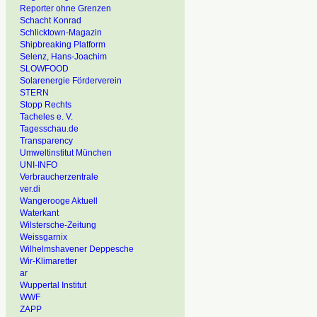
Reporter ohne Grenzen
Schacht Konrad
Schlicktown-Magazin
Shipbreaking Platform
Selenz, Hans-Joachim
SLOWFOOD
Solarenergie Förderverein
STERN
Stopp Rechts
Tacheles e. V.
Tagesschau.de
Transparency
Umweltinstitut München
UNI-INFO
Verbraucherzentrale
ver.di
Wangerooge Aktuell
Waterkant
Wilstersche-Zeitung
Weissgarnix
Wilhelmshavener Deppesche
Wir-Klimaretter
ar
Wuppertal Institut
WWF
ZAPP