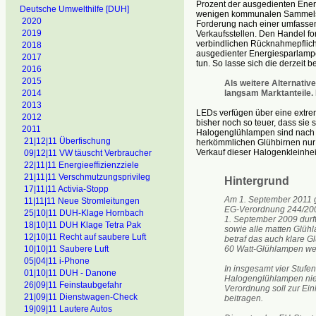
Prozent der ausgedienten Ene
Deutsche Umwelthilfe [DUH]
wenigen kommunalen Sammelste
2020
Forderung nach einer umfassen
2019
Verkaufsstellen. Den Handel for
verbindlichen Rücknahmepflich
2018
ausgedienter Energiesparlampe
2017
tun. So lasse sich die derzei
2016
2015
Als weitere Alternati
langsam Marktanteile. 
2014
2013
LEDs verfügen über eine extre
2012
bisher noch so teuer, dass sie 
2011
Halogenglühlampen sind nach 
21|12|11 Überfischung
herkömmlichen Glühbirnen nur 
Verkauf dieser Halogenkleinhe
09|12|11 VW täuscht Verbraucher
22|11|11 Energieeffizienzziele
21|11|11 Verschmutzungsprivileg
Hintergrund
17|11|11 Activia-Stopp
Am 1. September 2011 gr
11|11|11 Neue Stromleitungen
EG-Verordnung 244/2009
25|10|11 DUH-Klage Hornbach
1. September 2009 durft
18|10|11 DUH Klage Tetra Pak
sowie alle matten Glühl
12|10|11 Recht auf saubere Luft
betraf das auch klare G
10|10|11 Saubere Luft
60 Watt-Glühlampen we
05|04|11 i-Phone
In insgesamt vier Stufe
01|10|11 DUH - Danone
Halogenglühlampen nied
26|09|11 Feinstaubgefahr
Verordnung soll zur Ein
21|09|11 Dienstwagen-Check
beitragen.
19|09|11 Lautere Autos