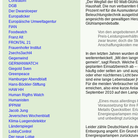
Contratom
„Der Wegfall der 60 Watt-Glühla
DGB
Haushalt. Die nun verbannten 
Prozent reif für die Ausmusteru
Der Dwarsloeper
Beleuchtungstechnik ausgelöst
Europaticker
angesichts der gewaltigen Her
Europäische Umweltagentur
Glühlampendebatte.
FIAN
Von den angebotenen Al
Foodwatch
Preis-Leistungsverhältn
Franz Alt
zwar teurer, doch die S
FRONTAL 21
Anschaffungskosten meh
Frauenhofer Institut
2sechs3acht4
In den letzten Jahren wurden 
weiterentwickelt. „Mit den lan
Gegenwind
gemein“, sagt Resch. Welche E
GERMANWATCH
geplanten Einsatzbereich ab – 
Giegold Sven
häufig oder selten an- und aus
Greenpeace
oder eher nüchternes Licht bev
Hamburger Abendblatt
sind eine lange Lebensdauer
[
Für die meisten Verbraucher ist
Hans-Böckler-Stiftung
erreichen, also eine kurze Anla
HAW HH
September 2010 auf den Lampe
Human Rigths Watch
Humanisten
„Eines muss allerdings
Voraussetzung für ihre 
IPPNW
Metalls Quecksilber. Er
Jacob Jung
Energiesparlampen müss
Jeversches Wochenblatt
und unbedingt zurückg
Klima-Luegendetektor
Länderspiegel
Leider zähle Deutschland zu d
Entsorgung angeht. Ein Grund 
LobbyControl
Energiesparlampen zurückzune
Der neue Lotse