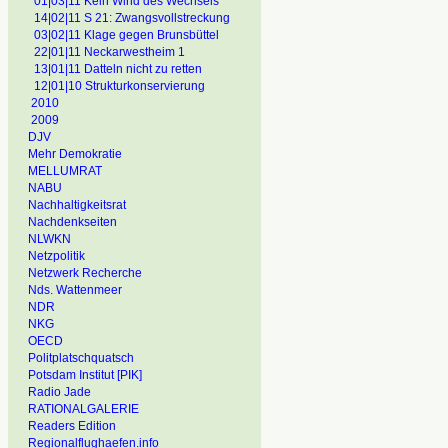
01|03|11 Kein Wind des Wechsels
14|02|11 S 21: Zwangsvollstreckung
03|02|11 Klage gegen Brunsbüttel
22|01|11 Neckarwestheim 1
13|01|11 Datteln nicht zu retten
12|01|10 Strukturkonservierung
2010
2009
DJV
Mehr Demokratie
MELLUMRAT
NABU
Nachhaltigkeitsrat
Nachdenkseiten
NLWKN
Netzpolitik
Netzwerk Recherche
Nds. Wattenmeer
NDR
NKG
OECD
Politplatschquatsch
Potsdam Institut [PIK]
Radio Jade
RATIONALGALERIE
Readers Edition
Regionalflughaefen.info