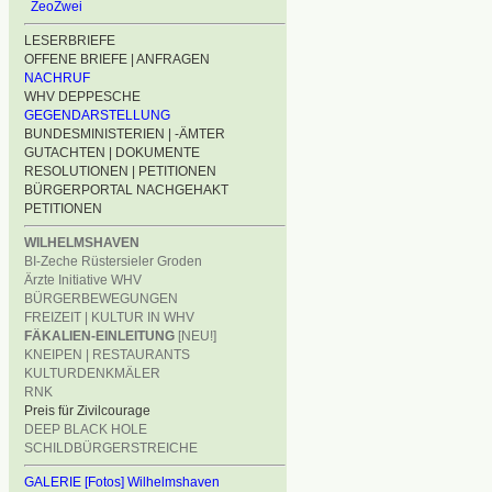
ZeoZwei
LESERBRIEFE
OFFENE BRIEFE | ANFRAGEN
NACHRUF
WHV DEPPESCHE
GEGENDARSTELLUNG
BUNDESMINISTERIEN | -ÄMTER
GUTACHTEN | DOKUMENTE
RESOLUTIONEN | PETITIONEN
BÜRGERPORTAL NACHGEHAKT
PETITIONEN
WILHELMSHAVEN
BI-Zeche Rüstersieler Groden
Ärzte Initiative WHV
BÜRGERBEWEGUNGEN
FREIZEIT | KULTUR IN WHV
FÄKALIEN-EINLEITUNG
[NEU!]
KNEIPEN | RESTAURANTS
KULTURDENKMÄLER
RNK
Preis für Zivilcourage
DEEP BLACK HOLE
SCHILDBÜRGERSTREICHE
GALERIE [Fotos] Wilhelmshaven