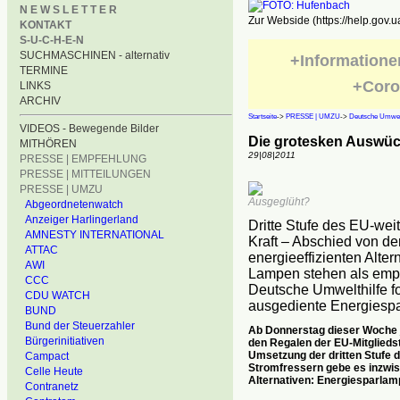
N E W S L E T T E R
Zur Webside (https://help.gov.u
KONTAKT
S-U-C-H-E-N
SUCHMASCHINEN - alternativ
+Informatione
TERMINE
+Coro
LINKS
ARCHIV
Startseite
->
PRESSE | UMZU
->
Deutsche Umwelt
VIDEOS - Bewegende Bilder
Die grotesken Auswüch
MITHÖREN
29|08|2011
PRESSE | EMPFEHLUNG
PRESSE | MITTEILUNGEN
PRESSE | UMZU
Ausgeglüht?
Abgeordnetenwatch
Anzeiger Harlingerland
Dritte Stufe des EU-wei
AMNESTY INTERNATIONAL
Kraft – Abschied von der
ATTAC
energieeffizienten Alte
AWI
Lampen stehen als empf
CCC
Deutsche Umwelthilfe f
CDU WATCH
ausgediente Energiespa
BUND
Bund der Steuerzahler
Ab Donnerstag dieser Woche
Bürgerinitiativen
den Regalen der EU-Mitgliedst
Umsetzung der dritten Stufe d
Campact
Stromfressern gebe es inzwis
Celle Heute
Alternativen: Energiesparlam
Contranetz