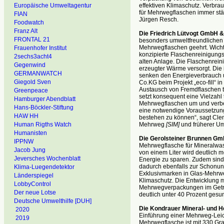
effektiven Klimaschutz. Verbr
Europäische Umweltagentur
für Mehrwegflaschen immer stä
FIAN
Jürgen Resch.
Foodwatch
Franz Alt
Die Friedrich Lütvogt GmbH 
FRONTAL 21
besonders umweltfreundlichen u
Mehrwegflaschen geehrt. Wicht
Frauenhofer Institut
konzipierte Flaschenreinigungs
2sechs3acht4
alten Anlage. Die Flaschenrein
Gegenwind
erzeugter Wärme versorgt. Die 
GERMANWATCH
senken den Energieverbrauch u
Giegold Sven
Co.KG beim Projekt „eco-fill“ i
Austausch von Fremdflaschen tr
Greenpeace
setzt konsequent eine Vielzahl
Hamburger Abendblatt
Mehrwegflaschen um und verbess
Hans-Böckler-Stiftung
eine notwendige Voraussetzung
HAW HH
bestehen zu können“, sagt Cleme
Mehrweg
[SIM]
und früherer Um
Human Rigths Watch
Humanisten
Die Gerolsteiner Brunnen Gm
IPPNW
Mehrwegflasche für Mineralwa
Jacob Jung
von einem Liter wird deutlich m
Jeversches Wochenblatt
Energie zu sparen. Zudem sind
dadurch ebenfalls zur Schonung
Klima-Luegendetektor
Exklusivmarken in Glas-Mehrweg
Länderspiegel
Klimaschutz. Die Entwicklung 
LobbyControl
Mehrwegverpackungen im Getr
Der neue Lotse
deutlich unter 40 Prozent gesun
Deutsche Umwelthilfe [DUH]
Die Kondrauer Mineral- und H
2020
Einführung einer Mehrweg-Leic
2019
Mehrwegflasche ist mit 330 Gra