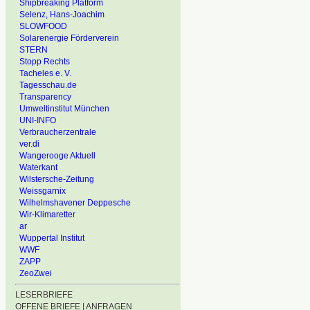
Shipbreaking Platform
Selenz, Hans-Joachim
SLOWFOOD
Solarenergie Förderverein
STERN
Stopp Rechts
Tacheles e. V.
Tagesschau.de
Transparency
Umweltinstitut München
UNI-INFO
Verbraucherzentrale
ver.di
Wangerooge Aktuell
Waterkant
Wilstersche-Zeitung
Weissgarnix
Wilhelmshavener Deppesche
Wir-Klimaretter
ar
Wuppertal Institut
WWF
ZAPP
ZeoZwei
LESERBRIEFE
OFFENE BRIEFE | ANFRAGEN