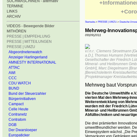
SUCHMASCHINEN - alternativ
+Informatione
TERMINE
+Coro
LINKS
ARCHIV
Startseite
->
PRESSE | UMZU
->
Deutsche Umwelt
VIDEOS - Bewegende Bilder
Mehrweg-Innovationspr
MITHÖREN
09|09|2011
PRESSE | EMPFEHLUNG
PRESSE | MITTEILUNGEN
PRESSE | UMZU
v.l.n.r.: Clemens Stroetmann [G
Abgeordnetenwatch
a.D.], Thomas Humann [Vertrieb
Anzeiger Harlingerland
Gesellschafter der Friedrich L
AMNESTY INTERNATIONAL
Mineral- und Heilbrunnen GmbH]
ATTAC
GmbH], Marc Diegelmann [Bran
[Bereichsleiterin Kreislaufwirt
AWI
[Projektmanager Kreislaufwirts
CCC
CDU WATCH
Mehrweg baut Vorsprun
BUND
Die Deutsche Umwelthilfe e.V
Bund der Steuerzahler
vierten Mal den Mehrweg-Inno
Bürgerinitiativen
Weiterentwicklung von Mehrwe
Campact
wurden mit der Friedrich Lü
Celle Heute
Mineral- und Heilbrunnen Gmb
Contranetz
Abfülltechniken und neuartig
Contratom
Die drei prämierten Innovation
DGB
umweltfreundlicher werden. D
Der Dwarsloeper
Einwegsystem wächst. „Die Pre
Europaticker
Verpackung von Getränken weit