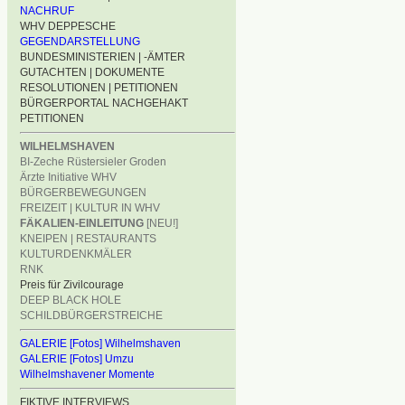
NACHRUF
WHV DEPPESCHE
GEGENDARSTELLUNG
BUNDESMINISTERIEN | -ÄMTER
GUTACHTEN | DOKUMENTE
RESOLUTIONEN | PETITIONEN
BÜRGERPORTAL NACHGEHAKT
PETITIONEN
WILHELMSHAVEN
BI-Zeche Rüstersieler Groden
Ärzte Initiative WHV
BÜRGERBEWEGUNGEN
FREIZEIT | KULTUR IN WHV
FÄKALIEN-EINLEITUNG
[NEU!]
KNEIPEN | RESTAURANTS
KULTURDENKMÄLER
RNK
Preis für Zivilcourage
DEEP BLACK HOLE
SCHILDBÜRGERSTREICHE
GALERIE [Fotos] Wilhelmshaven
GALERIE [Fotos] Umzu
Wilhelmshavener Momente
FIKTIVE INTERVIEWS