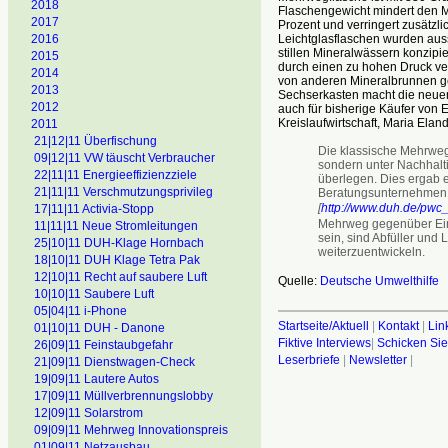
2018
Flaschengewicht mindert den M
2017
Prozent und verringert zusätzl
Leichtglasflaschen wurden auss
2016
stillen Mineralwässern konzipi
2015
durch einen zu hohen Druck ve
2014
von anderen Mineralbrunnen ge
2013
Sechserkasten macht die neue
2012
auch für bisherige Käufer von E
Kreislaufwirtschaft, Maria Eland
2011
21|12|11 Überfischung
Die klassische Mehrweg
09|12|11 VW täuscht Verbraucher
sondern unter Nachhalti
22|11|11 Energieeffizienzziele
überlegen. Dies ergab 
21|11|11 Verschmutzungsprivileg
Beratungsunternehmen 
[
http://www.duh.de/pwc_
17|11|11 Activia-Stopp
Mehrweg gegenüber Einw
11|11|11 Neue Stromleitungen
sein, sind Abfüller und
25|10|11 DUH-Klage Hornbach
weiterzuentwickeln.
18|10|11 DUH Klage Tetra Pak
12|10|11 Recht auf saubere Luft
Quelle:
Deutsche Umwelthilfe
10|10|11 Saubere Luft
05|04|11 i-Phone
Startseite/Aktuell
|
Kontakt
|
Lin
01|10|11 DUH - Danone
Fiktive Interviews
|
Schicken Sie
26|09|11 Feinstaubgefahr
Leserbriefe
|
Newsletter
|
21|09|11 Dienstwagen-Check
19|09|11 Lautere Autos
17|09|11 Müllverbrennungslobby
12|09|11 Solarstrom
09|09|11 Mehrweg Innovationspreis
01|09|11 Netzausbau