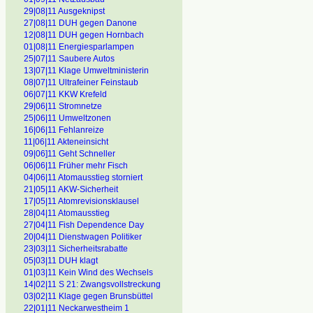
29|08|11 Ausgeknipst
27|08|11 DUH gegen Danone
12|08|11 DUH gegen Hornbach
01|08|11 Energiesparlampen
25|07|11 Saubere Autos
13|07|11 Klage Umweltministerin
08|07|11 Ultrafeiner Feinstaub
06|07|11 KKW Krefeld
29|06|11 Stromnetze
25|06|11 Umweltzonen
16|06|11 Fehlanreize
11|06|11 Akteneinsicht
09|06]11 Geht Schneller
06|06|11 Früher mehr Fisch
04|06|11 Atomausstieg storniert
21|05|11 AKW-Sicherheit
17|05|11 Atomrevisionsklausel
28|04|11 Atomausstieg
27|04|11 Fish Dependence Day
20|04|11 Dienstwagen Politiker
23|03|11 Sicherheitsrabatte
05|03|11 DUH klagt
01|03|11 Kein Wind des Wechsels
14|02|11 S 21: Zwangsvollstreckung
03|02|11 Klage gegen Brunsbüttel
22|01|11 Neckarwestheim 1