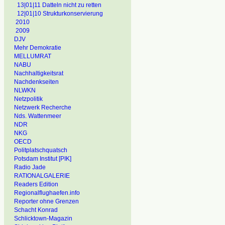
13|01|11 Datteln nicht zu retten
12|01|10 Strukturkonservierung
2010
2009
DJV
Mehr Demokratie
MELLUMRAT
NABU
Nachhaltigkeitsrat
Nachdenkseiten
NLWKN
Netzpolitik
Netzwerk Recherche
Nds. Wattenmeer
NDR
NKG
OECD
Politplatschquatsch
Potsdam Institut [PIK]
Radio Jade
RATIONALGALERIE
Readers Edition
Regionalflughaefen.info
Reporter ohne Grenzen
Schacht Konrad
Schlicktown-Magazin