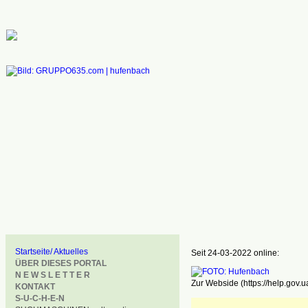
Startseite/ Aktuelles
Seit 24-03-2022 online:
ÜBER DIESES PORTAL
N E W S L E T T E R
Zur Webside (https://help.gov.u
KONTAKT
S-U-C-H-E-N