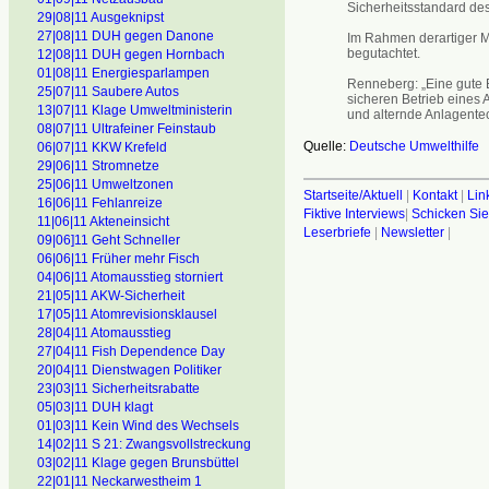
Sicherheitsstandard des
29|08|11 Ausgeknipst
27|08|11 DUH gegen Danone
Im Rahmen derartiger Mi
begutachtet.
12|08|11 DUH gegen Hornbach
01|08|11 Energiesparlampen
Renneberg: „Eine gute 
25|07|11 Saubere Autos
sicheren Betrieb eines 
13|07|11 Klage Umweltministerin
und alternde Anlagentech
08|07|11 Ultrafeiner Feinstaub
Quelle:
Deutsche Umwelthilfe
06|07|11 KKW Krefeld
29|06|11 Stromnetze
25|06|11 Umweltzonen
Startseite/Aktuell
|
Kontakt
|
Lin
16|06|11 Fehlanreize
Fiktive Interviews
|
Schicken Sie
11|06|11 Akteneinsicht
Leserbriefe
|
Newsletter
|
09|06]11 Geht Schneller
06|06|11 Früher mehr Fisch
04|06|11 Atomausstieg storniert
21|05|11 AKW-Sicherheit
17|05|11 Atomrevisionsklausel
28|04|11 Atomausstieg
27|04|11 Fish Dependence Day
20|04|11 Dienstwagen Politiker
23|03|11 Sicherheitsrabatte
05|03|11 DUH klagt
01|03|11 Kein Wind des Wechsels
14|02|11 S 21: Zwangsvollstreckung
03|02|11 Klage gegen Brunsbüttel
22|01|11 Neckarwestheim 1