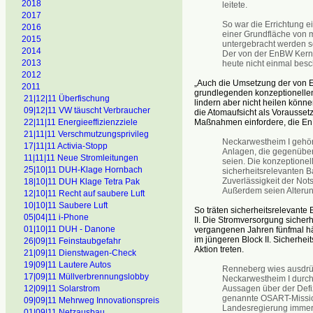
2018
leitete.
2017
So war die Errichtung 
2016
einer Grundfläche von 
2015
untergebracht werden so
2014
Der von der EnBW Kernk
2013
heute nicht einmal besc
2012
„Auch die Umsetzung der von
2011
grundlegenden konzeptionellen
21|12|11 Überfischung
lindern aber nicht heilen könn
09|12|11 VW täuscht Verbraucher
die Atomaufsicht als Voraussetz
Maßnahmen einfordere, die EnB
22|11|11 Energieeffizienzziele
21|11|11 Verschmutzungsprivileg
Neckarwestheim I gehöre
17|11|11 Activia-Stopp
Anlagen, die gegenüber
11|11|11 Neue Stromleitungen
seien. Die konzeptionel
25|10|11 DUH-Klage Hornbach
sicherheitsrelevanten B
Zuverlässigkeit der No
18|10|11 DUH Klage Tetra Pak
Außerdem seien Alteru
12|10|11 Recht auf saubere Luft
10|10|11 Saubere Luft
So träten sicherheitsrelevante E
05|04|11 i-Phone
II. Die Stromversorgung sicher
01|10|11 DUH - Danone
vergangenen Jahren fünfmal häu
im jüngeren Block II. Sicherhei
26|09|11 Feinstaubgefahr
Aktion treten.
21|09|11 Dienstwagen-Check
19|09|11 Lautere Autos
Renneberg wies ausdrüc
17|09|11 Müllverbrennungslobby
Neckarwestheim I durch
Aussagen über der Defiz
12|09|11 Solarstrom
genannte OSART-Miss
09|09|11 Mehrweg Innovationspreis
Landesregierung immer 
01|09|11 Netzausbau