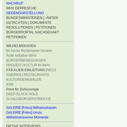
NACHRUF
WHV DEPPESCHE
GEGENDARSTELLUNG
BUNDESMINISTERIEN | -ÄMTER
GUTACHTEN | DOKUMENTE
RESOLUTIONEN | PETITIONEN
BÜRGERPORTAL NACHGEHAKT
PETITIONEN
WILHELMSHAVEN
BI-Zeche Rüstersieler Groden
Ärzte Initiative WHV
BÜRGERBEWEGUNGEN
FREIZEIT | KULTUR IN WHV
FÄKALIEN-EINLEITUNG
[NEU!]
KNEIPEN | RESTAURANTS
KULTURDENKMÄLER
RNK
Preis für Zivilcourage
DEEP BLACK HOLE
SCHILDBÜRGERSTREICHE
GALERIE [Fotos] Wilhelmshaven
GALERIE [Fotos] Umzu
Wilhelmshavener Momente
FIKTIVE INTERVIEWS