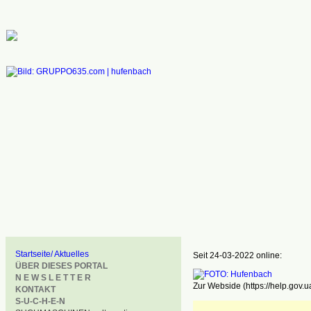
Startseite/ Aktuelles
Seit 24-03-2022 online:
ÜBER DIESES PORTAL
N E W S L E T T E R
Zur Webside (https://help.gov.u
KONTAKT
S-U-C-H-E-N