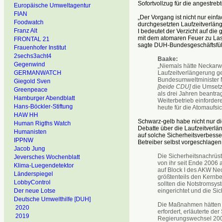
Sofortvollzug für die angestreb
Europäische Umweltagentur
FIAN
„Der Vorgang ist nicht nur ein
Foodwatch
durchgesetzten Laufzeitverlän
Franz Alt
I bedeutet der Verzicht auf die
mit dem atomaren Feuer zu La
FRONTAL 21
sagte DUH-Bundesgeschäftsführ
Frauenhofer Institut
2sechs3acht4
Baake:
Gegenwind
„Niemals hätte Neckarw
Laufzeitverlängerung ge
GERMANWATCH
Bundesumweltminister N
Giegold Sven
[beide CDU]
die Umsetz
Greenpeace
als drei Jahren beantra
Hamburger Abendblatt
Weiterbetrieb einforder
Hans-Böckler-Stiftung
heute für die Atomaufsic
HAW HH
Schwarz-gelb habe nicht nur di
Human Rigths Watch
Debatte über die Laufzeitverl
Humanisten
auf solche Sicherheitsverbesse
IPPNW
Betreiber selbst vorgeschlag
Jacob Jung
Die Sicherheitsnachrü
Jeversches Wochenblatt
von ihr seit Ende 2006
Klima-Luegendetektor
auf Block I des AKW Ne
Länderspiegel
größtenteils den Kernb
LobbyControl
sollten die Notstromsys
eingerichtet und die Sic
Der neue Lotse
Deutsche Umwelthilfe [DUH]
Die Maßnahmen hätten
2020
erfordert, erläuterte d
2019
Regierungswechsel 2009