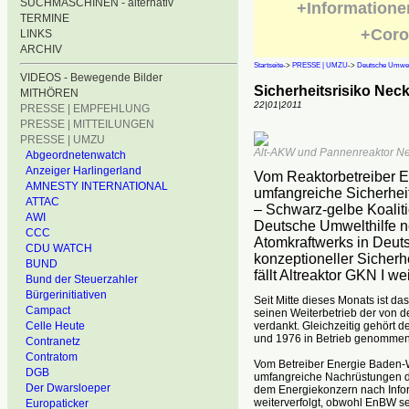
SUCHMASCHINEN - alternativ
+Informatione
TERMINE
+Coro
LINKS
ARCHIV
Startseite
->
PRESSE | UMZU
->
Deutsche Umwelt
VIDEOS - Bewegende Bilder
Sicherheitsrisiko Nec
MITHÖREN
22|01|2011
PRESSE | EMPFEHLUNG
PRESSE | MITTEILUNGEN
PRESSE | UMZU
Alt-AKW und Pannenreaktor N
Abgeordnetenwatch
Anzeiger Harlingerland
Vom Reaktorbetreiber E
AMNESTY INTERNATIONAL
umfangreiche Sicherhei
ATTAC
– Schwarz-gelbe Koalitio
AWI
Deutsche Umwelthilfe ne
CCC
Atomkraftwerks in Deut
CDU WATCH
konzeptioneller Sicherh
BUND
fällt Altreaktor GKN I w
Bund der Steuerzahler
Bürgerinitiativen
Seit Mitte dieses Monats ist da
Campact
seinen Weiterbetrieb der von 
verdankt. Gleichzeitig gehört d
Celle Heute
und 1976 in Betrieb genommene
Contranetz
Contratom
Vom Betreiber Energie Baden
DGB
umfangreiche Nachrüstungen der
Der Dwarsloeper
dem Energiekonzern nach Infor
weiterverfolgt, obwohl EnBW se
Europaticker