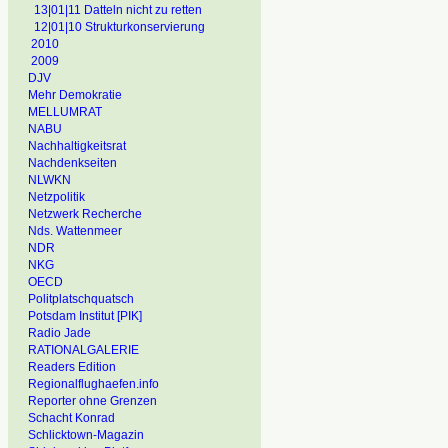
13|01|11 Datteln nicht zu retten
12|01|10 Strukturkonservierung
2010
2009
DJV
Mehr Demokratie
MELLUMRAT
NABU
Nachhaltigkeitsrat
Nachdenkseiten
NLWKN
Netzpolitik
Netzwerk Recherche
Nds. Wattenmeer
NDR
NKG
OECD
Politplatschquatsch
Potsdam Institut [PIK]
Radio Jade
RATIONALGALERIE
Readers Edition
Regionalflughaefen.info
Reporter ohne Grenzen
Schacht Konrad
Schlicktown-Magazin