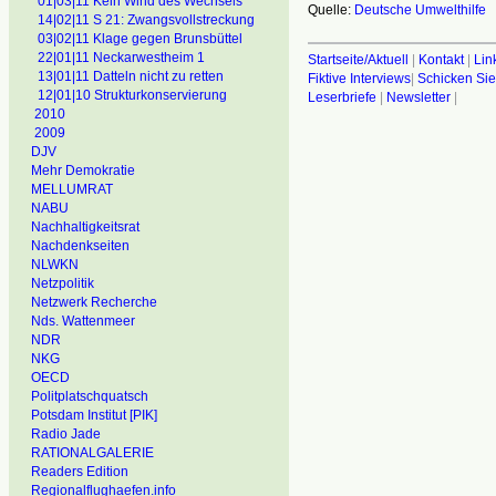
01|03|11 Kein Wind des Wechsels
Quelle:
Deutsche Umwelthilfe
14|02|11 S 21: Zwangsvollstreckung
03|02|11 Klage gegen Brunsbüttel
22|01|11 Neckarwestheim 1
Startseite/Aktuell
|
Kontakt
|
Lin
13|01|11 Datteln nicht zu retten
Fiktive Interviews
|
Schicken Sie
12|01|10 Strukturkonservierung
Leserbriefe
|
Newsletter
|
2010
2009
DJV
Mehr Demokratie
MELLUMRAT
NABU
Nachhaltigkeitsrat
Nachdenkseiten
NLWKN
Netzpolitik
Netzwerk Recherche
Nds. Wattenmeer
NDR
NKG
OECD
Politplatschquatsch
Potsdam Institut [PIK]
Radio Jade
RATIONALGALERIE
Readers Edition
Regionalflughaefen.info