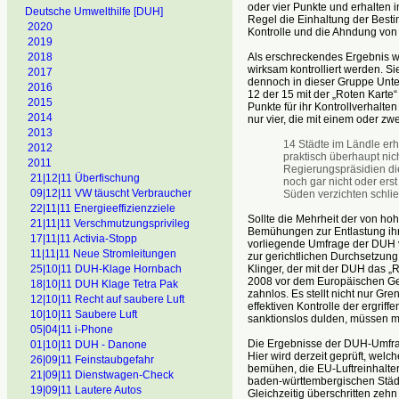
oder vier Punkte und erhalten
Deutsche Umwelthilfe [DUH]
Regel die Einhaltung der Best
2020
Kontrolle und die Ahndung von 
2019
Als erschreckendes Ergebnis w
2018
wirksam kontrolliert werden. Si
2017
dennoch in dieser Gruppe Unter
2016
12 der 15 mit der „Roten Karte
2015
Punkte für ihr Kontrollverhalt
2014
nur vier, die mit einem oder z
2013
14 Städte im Ländle er
2012
praktisch überhaupt nicht
2011
Regierungspräsidien di
21|12|11 Überfischung
noch gar nicht oder ers
09|12|11 VW täuscht Verbraucher
Süden verzichten schlie
22|11|11 Energieeffizienzziele
Sollte die Mehrheit der von h
21|11|11 Verschmutzungsprivileg
Bemühungen zur Entlastung ihr
17|11|11 Activia-Stopp
vorliegende Umfrage der DUH v
11|11|11 Neue Stromleitungen
zur gerichtlichen Durchsetzung
Klinger, der mit der DUH das „Re
25|10|11 DUH-Klage Hornbach
2008 vor dem Europäischen Geric
18|10|11 DUH Klage Tetra Pak
zahnlos. Es stellt nicht nur Gr
12|10|11 Recht auf saubere Luft
effektiven Kontrolle der ergri
10|10|11 Saubere Luft
sanktionslos dulden, müssen m
05|04|11 i-Phone
Die Ergebnisse der DUH-Umfrag
01|10|11 DUH - Danone
Hier wird derzeit geprüft, we
26|09|11 Feinstaubgefahr
bemühen, die EU-Luftreinhalter
21|09|11 Dienstwagen-Check
baden-württembergischen Städt
19|09|11 Lautere Autos
Gleichzeitig überschritten ze