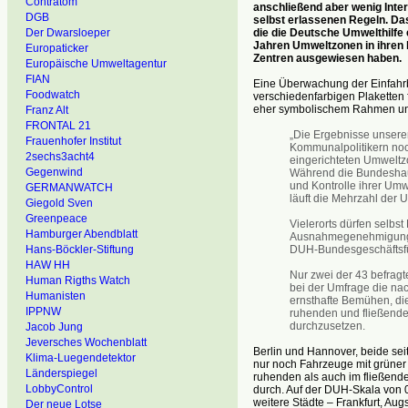
Contratom
anschließend aber wenig Inter
DGB
selbst erlassenen Regeln. Das
die die Deutsche Umwelthilfe 
Der Dwarsloeper
Jahren Umweltzonen in ihren 
Europaticker
Zentren ausgewiesen haben.
Europäische Umweltagentur
FIAN
Eine Überwachung der Einfahr
Foodwatch
verschiedenfarbigen Plaketten 
eher symbolischem Rahmen und
Franz Alt
FRONTAL 21
„Die Ergebnisse unserer 
Frauenhofer Institut
Kommunalpolitikern noc
2sechs3acht4
eingerichteten Umweltz
Gegenwind
Während die Bundeshaup
und Kontrolle ihrer Umw
GERMANWATCH
läuft die Mehrzahl der U
Giegold Sven
Greenpeace
Vielerorts dürfen selbs
Hamburger Abendblatt
Ausnahmegenehmigungen e
DUH-Bundesgeschäftsfü
Hans-Böckler-Stiftung
HAW HH
Nur zwei der 43 befragt
Human Rigths Watch
bei der Umfrage die na
Humanisten
ernsthafte Bemühen, d
IPPNW
ruhenden und fließende
durchzusetzen.
Jacob Jung
Jeversches Wochenblatt
Berlin und Hannover, beide sei
Klima-Luegendetektor
nur noch Fahrzeuge mit grüner 
Länderspiegel
ruhenden als auch im fließend
LobbyControl
durch. Auf der DUH-Skala von 0
weitere Städte – Frankfurt, Aug
Der neue Lotse