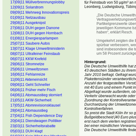
17|09|11 Müllverbrennungslobby
für Feinstaub von 50 µg/m³ an m
Leonberg, Ludwigsburg, Tübing
12|09|11 Solarstrom
09|09|11 Mehrweg Innovationspreis
„Die Deutsche Umwelthi
01|09|11 Netzausbau
Vertragsverletzungsverf
29|08|11 Ausgeknipst
Partikelgrenzwerte über
jeweiligen Kommune bz
27|08|11 DUH gegen Danone
haben“, erklärt Resch.
12|08|11 DUH gegen Hornbach
01|08|11 Energiesparlampen
Umgekehrt zeigten die B
25|07|11 Saubere Autos
spürbar verbessern, we
13|07|11 Klage Umweltministerin
sind insbesondere die 
um 58 Prozent zurückg
08|07|11 Ultrafeiner Feinstaub
06|07|11 KKW Krefeld
Hintergrund:
29|06|11 Stromnetze
Die Deutsche Umwelthilfe hat 
25|06|11 Umweltzonen
43 deutschen Städten zu ihre
16|06|11 Fehlanreize
Jahr 2010 befragt. Gefragt wurd
Plakettensünder verantwortlich
11|06|11 Akteneinsicht
Anzahl der festgestellten Vers
09|06]11 Geht Schneller
mit 40 Euro und einem Punkt in
06|06|11 Früher mehr Fisch
Abgefragt wurde außerdem, ob 
04|06|11 Atomausstieg storniert
Verkehr überwacht wurde oder i
Zuordnung der Kontrollverantwo
21|05|11 AKW-Sicherheit
Durchsetzung der Umweltzonen, 
17|05|11 Atomrevisionsklausel
Kontrollverfahren.
28|04|11 Atomausstieg
So preist die Stadt Köln ihr so
27|04|11 Fish Dependence Day
Bußgeldbescheid [40 Euro plus 
20|04|11 Dienstwagen Politiker
erst nach dem vierten registrie
bei einer mündlichen Verwarnung
23|03|11 Sicherheitsrabatte
Die Deutsche Umwelthilfe findet
05|03|11 DUH klagt