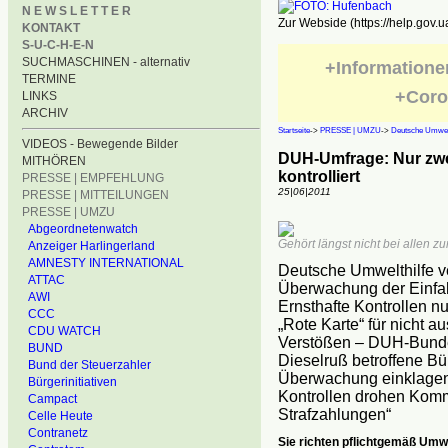
N E W S L E T T E R
Zur Webside (https://help.gov.u
KONTAKT
S-U-C-H-E-N
SUCHMASCHINEN - alternativ
+Informatione
TERMINE
+Coro
LINKS
ARCHIV
Startseite
->
PRESSE | UMZU
->
Deutsche Umwelt
VIDEOS - Bewegende Bilder
DUH-Umfrage: Nur zw
MITHÖREN
kontrolliert
PRESSE | EMPFEHLUNG
25|06|2011
PRESSE | MITTEILUNGEN
PRESSE | UMZU
Abgeordnetenwatch
Gehört längst nicht bei allen zu
Anzeiger Harlingerland
AMNESTY INTERNATIONAL
Deutsche Umwelthilfe ve
ATTAC
Überwachung der Einfa
AWI
Ernsthafte Kontrollen nu
CCC
„Rote Karte“ für nicht
CDU WATCH
Verstößen – DUH-Bunde
BUND
Dieselruß betroffene Bü
Bund der Steuerzahler
Überwachung einklagen“
Bürgerinitiativen
Kontrollen drohen Kom
Campact
Strafzahlungen“
Celle Heute
Contranetz
Sie richten pflichtgemäß Umw