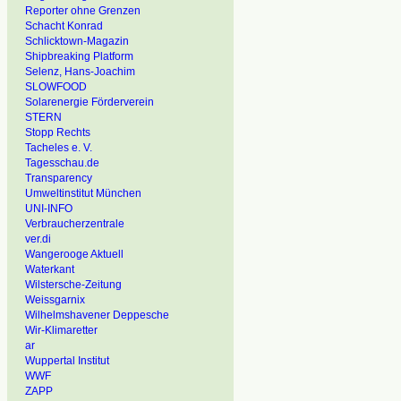
Reporter ohne Grenzen
Schacht Konrad
Schlicktown-Magazin
Shipbreaking Platform
Selenz, Hans-Joachim
SLOWFOOD
Solarenergie Förderverein
STERN
Stopp Rechts
Tacheles e. V.
Tagesschau.de
Transparency
Umweltinstitut München
UNI-INFO
Verbraucherzentrale
ver.di
Wangerooge Aktuell
Waterkant
Wilstersche-Zeitung
Weissgarnix
Wilhelmshavener Deppesche
Wir-Klimaretter
ar
Wuppertal Institut
WWF
ZAPP