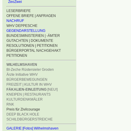
ZeoZwei
LESERBRIEFE
OFFENE BRIEFE | ANFRAGEN
NACHRUF
WHV DEPPESCHE
GEGENDARSTELLUNG
BUNDESMINISTERIEN | -ÄMTER
GUTACHTEN | DOKUMENTE
RESOLUTIONEN | PETITIONEN
BÜRGERPORTAL NACHGEHAKT
PETITIONEN
WILHELMSHAVEN
BI-Zeche Rüstersieler Groden
Ärzte Initiative WHV
BÜRGERBEWEGUNGEN
FREIZEIT | KULTUR IN WHV
FÄKALIEN-EINLEITUNG
[NEU!]
KNEIPEN | RESTAURANTS
KULTURDENKMÄLER
RNK
Preis für Zivilcourage
DEEP BLACK HOLE
SCHILDBÜRGERSTREICHE
GALERIE [Fotos] Wilhelmshaven