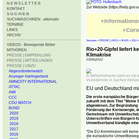
N E W S L E T T E R
Zur Webside (https://help.gov.u
KONTAKT
S-U-C-H-E-N
SUCHMASCHINEN - alternativ
+Informatione
TERMINE
+Coro
LINKS
ARCHIV
Startseite
->
PRESSE | UMZU
->
BUND
->
2012
-
VIDEOS - Bewegende Bilder
Rio+20-Gipfel liefert
MITHÖREN
Klimakrise
PRESSE | EMPFEHLUNG
23|06|2012
PRESSE | MITTEILUNGEN
PRESSE | UMZU
Abgeordnetenwatch
In Wilhelmshaven sieht es mit d
Anzeiger Harlingerland
Vorreiterrolle in Sachen Klimas
AMNESTY INTERNATIONAL
ATTAC
EU und Deutschland müs
AWI
Die erste europäische Bürgeri
CCC
zukunft mit dem Titel "Mein
CDU WATCH
abgewiesen. Zur Begründung 
BUND
Förderung der Kernenergie, de
2020
Gemeinsam mit Umwelt­schutzo
Unterschriften von Bürgern f
2019
Umweltverband kündigte eine 
2018
2017
"Die EU-Kommission will keine B
2016
die europäische Umweltbewegun