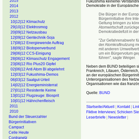
2015
Fukushima keinerlei Verständn
Demokratie in der Europäische
2014
2013
Die Bürger in der Europ
2012
Bürgerinitiative ihre I
10|12|12 Klimachutz
Geltung bringen zu kön
29|10|12 Elektrosmog
Atomwirtschaft zurückg
Demokratiedefizit in der
20|09|12 Netzausbau
12|09|12 Gentechnik-Soja
"Zur Gefahrenabwehr fü
17|08|12 Energiewende Auftrag
der Atomkraftnutzung m
18|09|12 Biotopenverbund
mit anderen Umweltverbä
um ein Bürgervotum geg
29|06|12 CCS-Einigung
führen", sagte Weiger.
28|06|12 Klimaschutz Engagement
23|06|12 Rio Plus20 Gipfel
Neben dem BUND beteiligen si
02|06|12 Anti Atom BI abgelehnt
Frankreich, Litauen, Österreic
12|03|12 Fukushima-Demos
an der europäischen Bürgerinit
Unterorganisationen des Netzwe
06|03|12 Saatgut-Urteil
Organisationen wie das französi
14|02|12 Energieministerrat
27|01|12 Resistente Keime
Quelle:
BUND
13|01|12 Flugzeuge: Biosprit
10|01|12 Hähnchenfleisch
2011
Startseite/Aktuell
|
Kontakt
|
Lin
2010
Fiktive Interviews
|
Schicken Sie
Bund der Steuerzahler
Leserbriefe
|
Newsletter
|
Bürgerinitiativen
Campact
Celle Heute
Contranetz