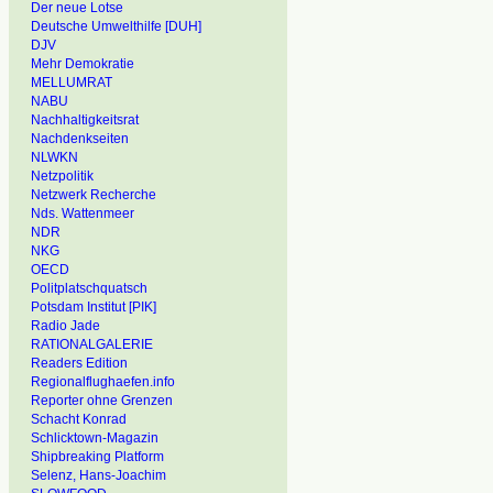
Der neue Lotse
Deutsche Umwelthilfe [DUH]
DJV
Mehr Demokratie
MELLUMRAT
NABU
Nachhaltigkeitsrat
Nachdenkseiten
NLWKN
Netzpolitik
Netzwerk Recherche
Nds. Wattenmeer
NDR
NKG
OECD
Politplatschquatsch
Potsdam Institut [PIK]
Radio Jade
RATIONALGALERIE
Readers Edition
Regionalflughaefen.info
Reporter ohne Grenzen
Schacht Konrad
Schlicktown-Magazin
Shipbreaking Platform
Selenz, Hans-Joachim