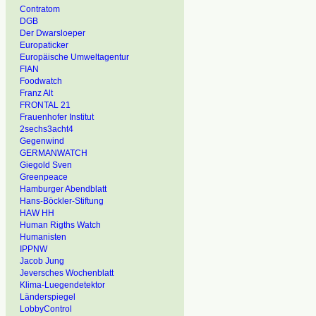
Contratom
DGB
Der Dwarsloeper
Europaticker
Europäische Umweltagentur
FIAN
Foodwatch
Franz Alt
FRONTAL 21
Frauenhofer Institut
2sechs3acht4
Gegenwind
GERMANWATCH
Giegold Sven
Greenpeace
Hamburger Abendblatt
Hans-Böckler-Stiftung
HAW HH
Human Rigths Watch
Humanisten
IPPNW
Jacob Jung
Jeversches Wochenblatt
Klima-Luegendetektor
Länderspiegel
LobbyControl