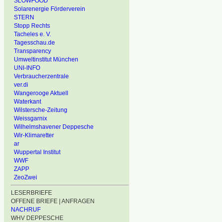
SLOWFOOD
Solarenergie Förderverein
STERN
Stopp Rechts
Tacheles e. V.
Tagesschau.de
Transparency
Umweltinstitut München
UNI-INFO
Verbraucherzentrale
ver.di
Wangerooge Aktuell
Waterkant
Wilstersche-Zeitung
Weissgarnix
Wilhelmshavener Deppesche
Wir-Klimaretter
ar
Wuppertal Institut
WWF
ZAPP
ZeoZwei
LESERBRIEFE
OFFENE BRIEFE | ANFRAGEN
NACHRUF
WHV DEPPESCHE