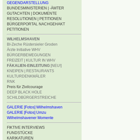
GEGENDARSTELLUNG
BUNDESMINISTERIEN | -ÄMTER
GUTACHTEN | DOKUMENTE
RESOLUTIONEN | PETITIONEN
BÜRGERPORTAL NACHGEHAKT
PETITIONEN
WILHELMSHAVEN
BI-Zeche Rüstersieler Groden
Ärzte Initiative WHV
BÜRGERBEWEGUNGEN
FREIZEIT | KULTUR IN WHV
FÄKALIEN-EINLEITUNG
[NEU!]
KNEIPEN | RESTAURANTS
KULTURDENKMÄLER
RNK
Preis für Zivilcourage
DEEP BLACK HOLE
SCHILDBÜRGERSTREICHE
GALERIE [Fotos] Wilhelmshaven
GALERIE [Fotos] Umzu
Wilhelmshavener Momente
FIKTIVE INTERVIEWS
FUNDSTÜCKE
KARIKATUREN