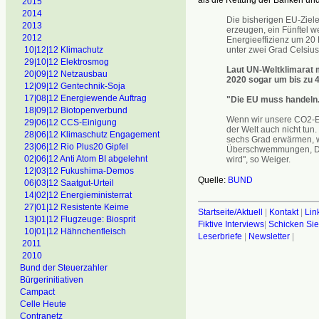
2015
2014
Die bisherigen EU-Ziele
2013
erzeugen, ein Fünftel w
2012
Energieeffizienz um 20
unter zwei Grad Celsius
10|12|12 Klimachutz
29|10|12 Elektrosmog
Laut UN-Weltklimarat 
20|09|12 Netzausbau
2020 sogar um bis zu 
12|09|12 Gentechnik-Soja
17|08|12 Energiewende Auftrag
"Die EU muss handeln
18|09|12 Biotopenverbund
Wenn wir unsere CO2-Em
29|06|12 CCS-Einigung
der Welt auch nicht tun
28|06|12 Klimaschutz Engagement
sechs Grad erwärmen, w
23|06|12 Rio Plus20 Gipfel
Überschwemmungen, Dür
02|06|12 Anti Atom BI abgelehnt
wird", so Weiger.
12|03|12 Fukushima-Demos
Quelle:
BUND
06|03|12 Saatgut-Urteil
14|02|12 Energieministerrat
27|01|12 Resistente Keime
Startseite/Aktuell
|
Kontakt
|
Lin
13|01|12 Flugzeuge: Biosprit
Fiktive Interviews
|
Schicken Sie
10|01|12 Hähnchenfleisch
Leserbriefe
|
Newsletter
|
2011
2010
Bund der Steuerzahler
Bürgerinitiativen
Campact
Celle Heute
Contranetz