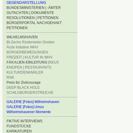
GEGENDARSTELLUNG
BUNDESMINISTERIEN | -ÄMTER
GUTACHTEN | DOKUMENTE
RESOLUTIONEN | PETITIONEN
BÜRGERPORTAL NACHGEHAKT
PETITIONEN
WILHELMSHAVEN
BI-Zeche Rüstersieler Groden
Ärzte Initiative WHV
BÜRGERBEWEGUNGEN
FREIZEIT | KULTUR IN WHV
FÄKALIEN-EINLEITUNG
[NEU!]
KNEIPEN | RESTAURANTS
KULTURDENKMÄLER
RNK
Preis für Zivilcourage
DEEP BLACK HOLE
SCHILDBÜRGERSTREICHE
GALERIE [Fotos] Wilhelmshaven
GALERIE [Fotos] Umzu
Wilhelmshavener Momente
FIKTIVE INTERVIEWS
FUNDSTÜCKE
KARIKATUREN