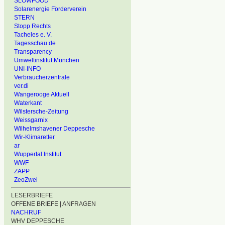
SLOWFOOD
Solarenergie Förderverein
STERN
Stopp Rechts
Tacheles e. V.
Tagesschau.de
Transparency
Umweltinstitut München
UNI-INFO
Verbraucherzentrale
ver.di
Wangerooge Aktuell
Waterkant
Wilstersche-Zeitung
Weissgarnix
Wilhelmshavener Deppesche
Wir-Klimaretter
ar
Wuppertal Institut
WWF
ZAPP
ZeoZwei
LESERBRIEFE
OFFENE BRIEFE | ANFRAGEN
NACHRUF
WHV DEPPESCHE