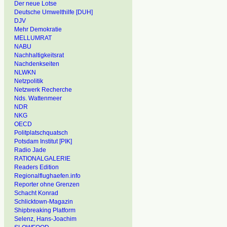
Der neue Lotse
Deutsche Umwelthilfe [DUH]
DJV
Mehr Demokratie
MELLUMRAT
NABU
Nachhaltigkeitsrat
Nachdenkseiten
NLWKN
Netzpolitik
Netzwerk Recherche
Nds. Wattenmeer
NDR
NKG
OECD
Politplatschquatsch
Potsdam Institut [PIK]
Radio Jade
RATIONALGALERIE
Readers Edition
Regionalflughaefen.info
Reporter ohne Grenzen
Schacht Konrad
Schlicktown-Magazin
Shipbreaking Platform
Selenz, Hans-Joachim