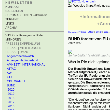
N E W S L E T T E R
Zur Webside (https://help.gov.u
KONTAKT
S-U-C-H-E-N
SUCHMASCHINEN - alternativ
+Informatione
TERMINE
+Coro
LINKS
ARCHIV
Startseite
->
PRESSE | UMZU
->
BUND
->
2012
-
VIDEOS - Bewegende Bilder
BUND fordert von EU
MITHÖREN
28|06|2012
PRESSE | EMPFEHLUNG
PRESSE | MITTEILUNGEN
PRESSE | UMZU
So "vorbildlich" sieht Klimasch
Abgeordnetenwatch
Anzeiger Harlingerland
Was in Rio nicht gelan
AMNESTY INTERNATIONAL
Der Bund für Umwelt und Nat
ATTAC
Merkel aufgefordert, Lehren 
AWI
Treffen der EU-Regierungsch
CCC
Schutz der Umwelt dürfe nicht 
CDU WATCH
geraten. Die Bundesregierun
BUND
Vorgaben zur Reduzierung de
CO2-Minderungsziel der EU vo
2020
anzuheben sowie die erneuer
2019
2018
"Die Hubert Weiger, Vorsitzen
2017
Wachstumsstrategien mit stark
2016
flankieren. Nichthandeln beim
als die Rettung der Banken und