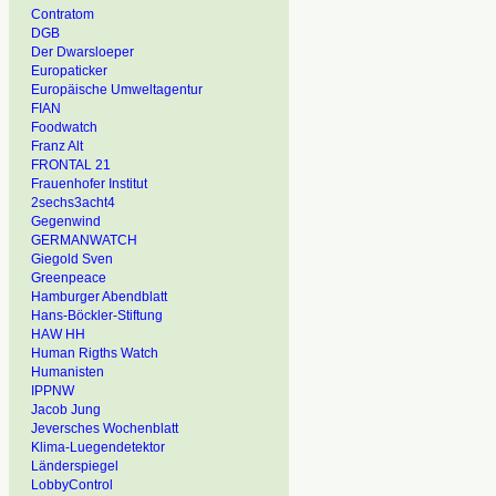
Contratom
DGB
Der Dwarsloeper
Europaticker
Europäische Umweltagentur
FIAN
Foodwatch
Franz Alt
FRONTAL 21
Frauenhofer Institut
2sechs3acht4
Gegenwind
GERMANWATCH
Giegold Sven
Greenpeace
Hamburger Abendblatt
Hans-Böckler-Stiftung
HAW HH
Human Rigths Watch
Humanisten
IPPNW
Jacob Jung
Jeversches Wochenblatt
Klima-Luegendetektor
Länderspiegel
LobbyControl