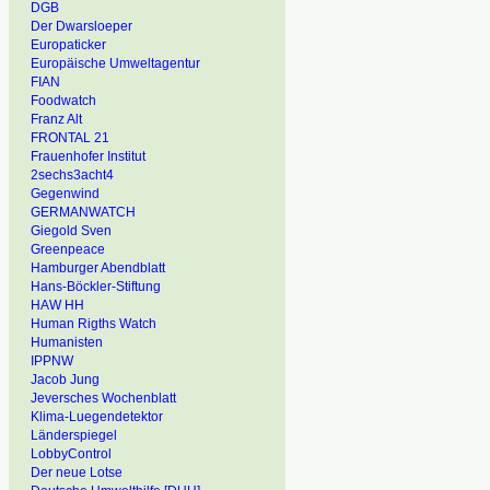
DGB
Der Dwarsloeper
Europaticker
Europäische Umweltagentur
FIAN
Foodwatch
Franz Alt
FRONTAL 21
Frauenhofer Institut
2sechs3acht4
Gegenwind
GERMANWATCH
Giegold Sven
Greenpeace
Hamburger Abendblatt
Hans-Böckler-Stiftung
HAW HH
Human Rigths Watch
Humanisten
IPPNW
Jacob Jung
Jeversches Wochenblatt
Klima-Luegendetektor
Länderspiegel
LobbyControl
Der neue Lotse