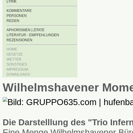
LYRIK
KOMMENTARE
PERSONEN
REDEN
APHORISMEN | ZITATE
LITERATUR - EMPFEHLUNGEN
REZENSIONEN
HOME
GESETZE
WETTER
SONSTIGES
IMPRESSUM
DOWNLOADS
Wilhelmshavener Mom
Die Darstelllung des "Trio Infe
Eine Menge Wilhelmshavener Bürg