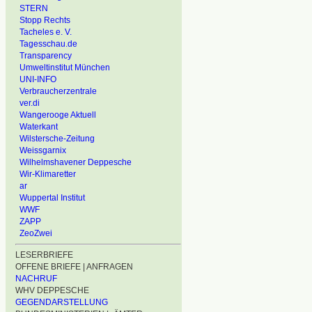
STERN
Stopp Rechts
Tacheles e. V.
Tagesschau.de
Transparency
Umweltinstitut München
UNI-INFO
Verbraucherzentrale
ver.di
Wangerooge Aktuell
Waterkant
Wilstersche-Zeitung
Weissgarnix
Wilhelmshavener Deppesche
Wir-Klimaretter
ar
Wuppertal Institut
WWF
ZAPP
ZeoZwei
LESERBRIEFE
OFFENE BRIEFE | ANFRAGEN
NACHRUF
WHV DEPPESCHE
GEGENDARSTELLUNG