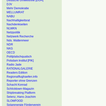
Deutsche Umwelthilfe [DUH]
DJV
Mehr Demokratie
MELLUMRAT
NABU
Nachhaltigkeitsrat
Nachdenkseiten
NLWKN
Netzpolitik
Netzwerk Recherche
Nds. Wattenmeer
NDR
NKG
OECD
Politplatschquatsch
Potsdam Institut [PIK]
Radio Jade
RATIONALGALERIE
Readers Edition
Regionalflughaefen.info
Reporter ohne Grenzen
Schacht Konrad
Schlicktown-Magazin
Shipbreaking Platform
Selenz, Hans-Joachim
SLOWFOOD
Solarenergie Förderverein