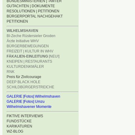
BUNDESMINISTERIEN | -ÄMTER
GUTACHTEN | DOKUMENTE
RESOLUTIONEN | PETITIONEN
BÜRGERPORTAL NACHGEHAKT
PETITIONEN
WILHELMSHAVEN
BI-Zeche Rüstersieler Groden
Ärzte Initiative WHV
BÜRGERBEWEGUNGEN
FREIZEIT | KULTUR IN WHV
FÄKALIEN-EINLEITUNG
[NEU!]
KNEIPEN | RESTAURANTS
KULTURDENKMÄLER
RNK
Preis für Zivilcourage
DEEP BLACK HOLE
SCHILDBÜRGERSTREICHE
GALERIE [Fotos] Wilhelmshaven
GALERIE [Fotos] Umzu
Wilhelmshavener Momente
FIKTIVE INTERVIEWS
FUNDSTÜCKE
KARIKATUREN
WZ-BLOG