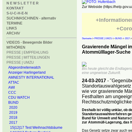
N E W S L E T T E R
Zur Webside (https://help.gov.u
KONTAKT
S-U-C-H-E-N
SUCHMASCHINEN - alternativ
+Informatione
TERMINE
+Coro
LINKS
ARCHIV
Startseite
->
PRESSE | UMZU
->
BUND
->
2017
-
VIDEOS - Bewegende Bilder
Gravierende Mängel i
MITHÖREN
Atommülllager-Suche
PRESSE | EMPFEHLUNG
PRESSE | MITTEILUNGEN
PRESSE | UMZU
Abgeordnetenwatch
Bis heute gleicht die Endlager
Anzeiger Harlingerland
eine ungewisse Zukunft.
AMNESTY INTERNATIONAL
24-03-2017
- "Gegenübe
ATTAC
Standortauswahlgesetz 
AWI
wie vor gravierende Män
CCC
Festhalten am ungeeign
CDU WATCH
Rechtsschutzmöglichkei
BUND
2020
Deshalb ist völlig unklar, ob
2019
Standortauswahlverfahren gel
2018
Bund für Umwelt und Natursc
zur Atommüll-Lagerung, das h
2017
15|12|17 Test Weihnachtsbäume
Das Gesetz setze zwar auch w