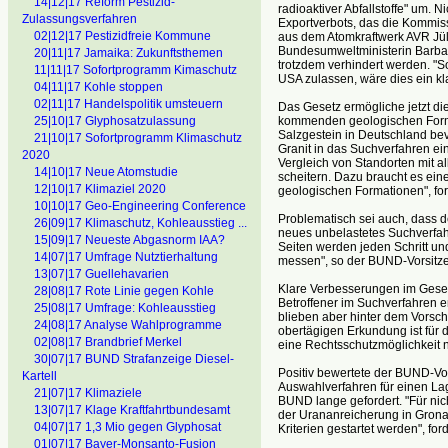
14|12|17 Reform Pestizid-
radioaktiver Abfallstoffe" um. 
Zulassungsverfahren
Exportverbots, das die Kommiss
02|12|17 Pestizidfreie Kommune
aus dem Atomkraftwerk AVR Jül
Bundesumweltministerin Barbara
20|11|17 Jamaika: Zukunftsthemen
trotzdem verhindert werden. "S
11|11|17 Sofortprogramm Kimaschutz
USA zulassen, wäre dies ein kl
04|11|17 Kohle stoppen
02|11|17 Handelspolitik umsteuern
Das Gesetz ermögliche jetzt di
kommenden geologischen Forma
25|10|17 Glyphosatzulassung
Salzgestein in Deutschland be
21|10|17 Sofortprogramm Klimaschutz
Granit in das Suchverfahren e
2020
Vergleich von Standorten mit a
14|10|17 Neue Atomstudie
scheitern. Dazu braucht es ein
12|10|17 Klimaziel 2020
geologischen Formationen", for
10|10|17 Geo-Engineering Conference
Problematisch sei auch, dass d
26|09|17 Klimaschutz, Kohleausstieg ...
neues unbelastetes Suchverfah
15|09|17 Neueste Abgasnorm IAA?
Seiten werden jeden Schritt u
14|07|17 Umfrage Nutztierhaltung
messen", so der BUND-Vorsitz
13|07|17 Guellehavarien
Klare Verbesserungen im Geset
28|08|17 Rote Linie gegen Kohle
Betroffener im Suchverfahren 
25|08|17 Umfrage: Kohleausstieg
blieben aber hinter dem Vorsch
24|08|17 Analyse Wahlprogramme
obertägigen Erkundung ist für di
02|08|17 Brandbrief Merkel
eine Rechtsschutzmöglichkeit na
30|07|17 BUND Strafanzeige Diesel-
Positiv bewertete der BUND-Vor
Kartell
Auswahlverfahren für einen Lage
21|07|17 Klimaziele
BUND lange gefordert. "Für nic
13|07|17 Klage Kraftfahrtbundesamt
der Urananreicherung in Grona
04|07|17 1,3 Mio gegen Glyphosat
Kriterien gestartet werden", for
01|07|17 Bayer-Monsanto-Fusion