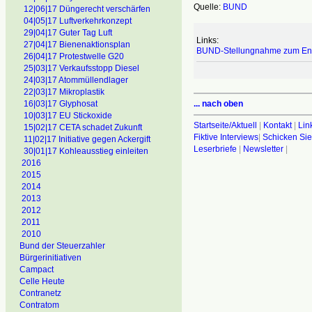
Quelle:
BUND
12|06|17 Düngerecht verschärfen
04|05|17 Luftverkehrkonzept
29|04|17 Guter Tag Luft
Links:
27|04|17 Bienenaktionsplan
BUND-Stellungnahme zum Ent
26|04|17 Protestwelle G20
25|03|17 Verkaufsstopp Diesel
24|03|17 Atommüllendlager
22|03|17 Mikroplastik
... nach oben
16|03|17 Glyphosat
10|03|17 EU Stickoxide
Startseite/Aktuell
|
Kontakt
|
Lin
15|02|17 CETA schadet Zukunft
Fiktive Interviews
|
Schicken Sie
11|02|17 Initiative gegen Ackergift
Leserbriefe
|
Newsletter
|
30|01|17 Kohleausstieg einleiten
2016
2015
2014
2013
2012
2011
2010
Bund der Steuerzahler
Bürgerinitiativen
Campact
Celle Heute
Contranetz
Contratom