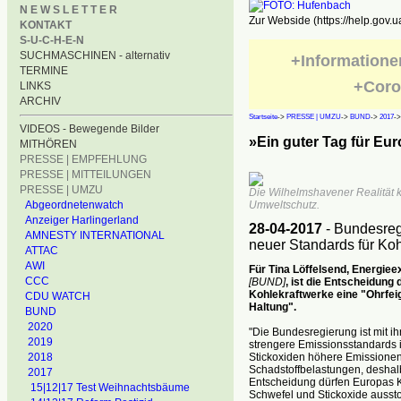
N E W S L E T T E R
Zur Webside (https://help.gov.u
KONTAKT
S-U-C-H-E-N
SUCHMASCHINEN - alternativ
+Informatione
TERMINE
+Coro
LINKS
ARCHIV
Startseite
->
PRESSE | UMZU
->
BUND
->
2017
-
VIDEOS - Bewegende Bilder
»Ein guter Tag für Eur
MITHÖREN
PRESSE | EMPFEHLUNG
PRESSE | MITTEILUNGEN
PRESSE | UMZU
Die Wilhelmshavener Realität k
Abgeordnetenwatch
Umweltschutz.
Anzeiger Harlingerland
28-04-2017
- Bundesreg
AMNESTY INTERNATIONAL
neuer Standards für Koh
ATTAC
AWI
Für Tina Löffelsend, Energie
CCC
[BUND]
, ist die Entscheidung
Kohlekraftwerke eine "Ohrfei
CDU WATCH
Haltung".
BUND
2020
"Die Bundesregierung ist mit ih
2019
strengere Emissionsstandards i
Stickoxiden höhere Emissionen
2018
Schadstoffbelastungen, deshalb
2017
Entscheidung dürfen Europas Ko
15|12|17 Test Weihnachtsbäume
Schwefel und Stickoxide aussto