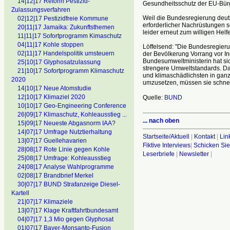
14|12|17 Reform Pestizid-
Gesundheitsschutz der EU-Bürge
Zulassungsverfahren
Weil die Bundesregierung deut
02|12|17 Pestizidfreie Kommune
erforderlicher Nachrüstungen s
20|11|17 Jamaika: Zukunftsthemen
leider erneut zum willigen Helf
11|11|17 Sofortprogramm Kimaschutz
04|11|17 Kohle stoppen
Löffelsend: "Die Bundesregieru
02|11|17 Handelspolitik umsteuern
der Bevölkerung Vorrang vor In
Bundesumweltministerin hat sic
25|10|17 Glyphosatzulassung
strengere Umweltstandards. Da
21|10|17 Sofortprogramm Klimaschutz
und klimaschädlichsten in ga
2020
umzusetzen, müssen sie schne
14|10|17 Neue Atomstudie
12|10|17 Klimaziel 2020
Quelle:
BUND
10|10|17 Geo-Engineering Conference
26|09|17 Klimaschutz, Kohleausstieg ...
... nach oben
15|09|17 Neueste Abgasnorm IAA?
14|07|17 Umfrage Nutztierhaltung
Startseite/Aktuell
|
Kontakt
|
Lin
13|07|17 Guellehavarien
Fiktive Interviews
|
Schicken Sie
28|08|17 Rote Linie gegen Kohle
Leserbriefe
|
Newsletter
|
25|08|17 Umfrage: Kohleausstieg
24|08|17 Analyse Wahlprogramme
02|08|17 Brandbrief Merkel
30|07|17 BUND Strafanzeige Diesel-
Kartell
21|07|17 Klimaziele
13|07|17 Klage Kraftfahrtbundesamt
04|07|17 1,3 Mio gegen Glyphosat
01|07|17 Bayer-Monsanto-Fusion