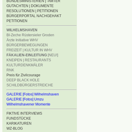
BUNDESMINISTERIEN | -ÄMTER
GUTACHTEN | DOKUMENTE
RESOLUTIONEN | PETITIONEN
BÜRGERPORTAL NACHGEHAKT
PETITIONEN
WILHELMSHAVEN
BI-Zeche Rüstersieler Groden
Ärzte Initiative WHV
BÜRGERBEWEGUNGEN
FREIZEIT | KULTUR IN WHV
FÄKALIEN-EINLEITUNG
[NEU!]
KNEIPEN | RESTAURANTS
KULTURDENKMÄLER
RNK
Preis für Zivilcourage
DEEP BLACK HOLE
SCHILDBÜRGERSTREICHE
GALERIE [Fotos] Wilhelmshaven
GALERIE [Fotos] Umzu
Wilhelmshavener Momente
FIKTIVE INTERVIEWS
FUNDSTÜCKE
KARIKATUREN
WZ-BLOG