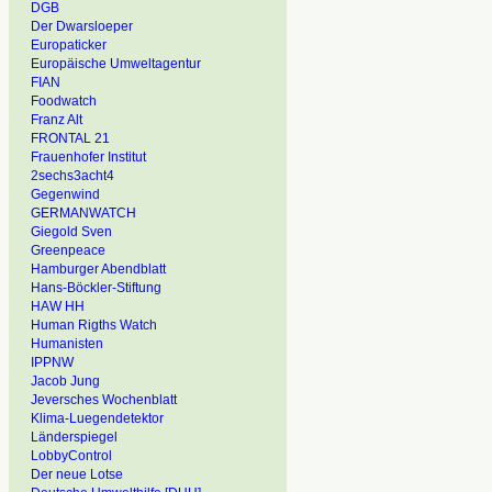
DGB
Der Dwarsloeper
Europaticker
Europäische Umweltagentur
FIAN
Foodwatch
Franz Alt
FRONTAL 21
Frauenhofer Institut
2sechs3acht4
Gegenwind
GERMANWATCH
Giegold Sven
Greenpeace
Hamburger Abendblatt
Hans-Böckler-Stiftung
HAW HH
Human Rigths Watch
Humanisten
IPPNW
Jacob Jung
Jeversches Wochenblatt
Klima-Luegendetektor
Länderspiegel
LobbyControl
Der neue Lotse