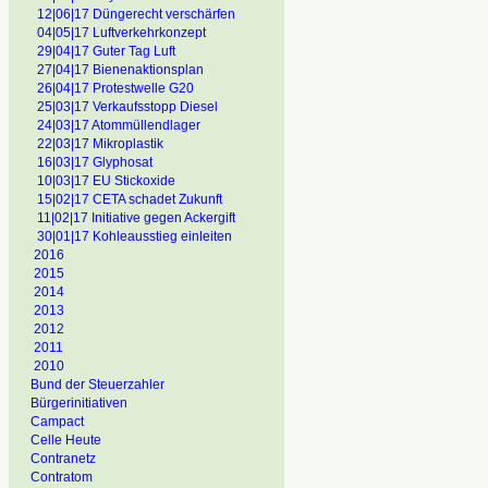
12|06|17 Düngerecht verschärfen
04|05|17 Luftverkehrkonzept
29|04|17 Guter Tag Luft
27|04|17 Bienenaktionsplan
26|04|17 Protestwelle G20
25|03|17 Verkaufsstopp Diesel
24|03|17 Atommüllendlager
22|03|17 Mikroplastik
16|03|17 Glyphosat
10|03|17 EU Stickoxide
15|02|17 CETA schadet Zukunft
11|02|17 Initiative gegen Ackergift
30|01|17 Kohleausstieg einleiten
2016
2015
2014
2013
2012
2011
2010
Bund der Steuerzahler
Bürgerinitiativen
Campact
Celle Heute
Contranetz
Contratom