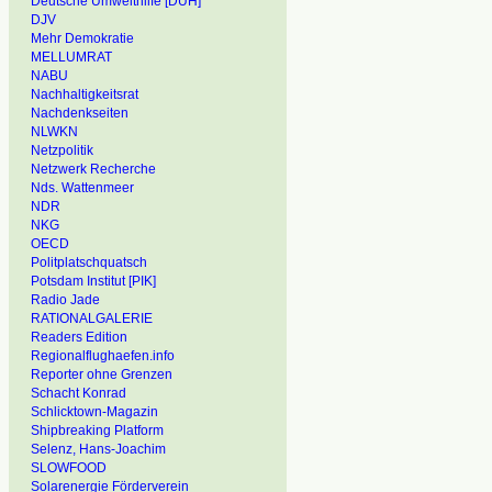
Deutsche Umwelthilfe [DUH]
DJV
Mehr Demokratie
MELLUMRAT
NABU
Nachhaltigkeitsrat
Nachdenkseiten
NLWKN
Netzpolitik
Netzwerk Recherche
Nds. Wattenmeer
NDR
NKG
OECD
Politplatschquatsch
Potsdam Institut [PIK]
Radio Jade
RATIONALGALERIE
Readers Edition
Regionalflughaefen.info
Reporter ohne Grenzen
Schacht Konrad
Schlicktown-Magazin
Shipbreaking Platform
Selenz, Hans-Joachim
SLOWFOOD
Solarenergie Förderverein