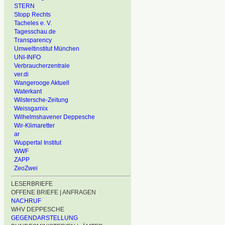
STERN
Stopp Rechts
Tacheles e. V.
Tagesschau.de
Transparency
Umweltinstitut München
UNI-INFO
Verbraucherzentrale
ver.di
Wangerooge Aktuell
Waterkant
Wilstersche-Zeitung
Weissgarnix
Wilhelmshavener Deppesche
Wir-Klimaretter
ar
Wuppertal Institut
WWF
ZAPP
ZeoZwei
LESERBRIEFE
OFFENE BRIEFE | ANFRAGEN
NACHRUF
WHV DEPPESCHE
GEGENDARSTELLUNG