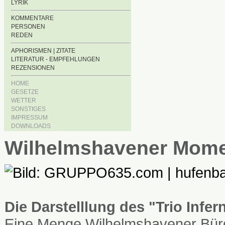
LYRIK
KOMMENTARE
PERSONEN
REDEN
APHORISMEN | ZITATE
LITERATUR - EMPFEHLUNGEN
REZENSIONEN
HOME
GESETZE
WETTER
SONSTIGES
IMPRESSUM
DOWNLOADS
Wilhelmshavener Mom
Die Darstelllung des "Trio Infe
Eine Menge Wilhelmshavener Bürg