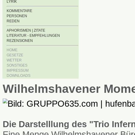
LYRIK
KOMMENTARE
PERSONEN
REDEN
APHORISMEN | ZITATE
LITERATUR - EMPFEHLUNGEN
REZENSIONEN
HOME
GESETZE
WETTER
SONSTIGES
IMPRESSUM
DOWNLOADS
Wilhelmshavener Mom
Die Darstelllung des "Trio Infe
Eine Menge Wilhelmshavener Bürg