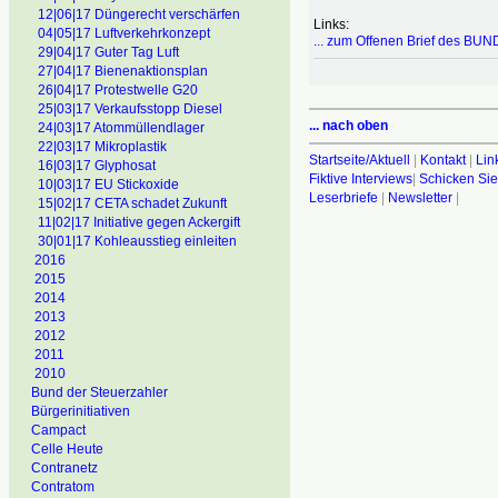
12|06|17 Düngerecht verschärfen
Links:
04|05|17 Luftverkehrkonzept
... zum Offenen Brief des BU
29|04|17 Guter Tag Luft
27|04|17 Bienenaktionsplan
26|04|17 Protestwelle G20
25|03|17 Verkaufsstopp Diesel
... nach oben
24|03|17 Atommüllendlager
22|03|17 Mikroplastik
Startseite/Aktuell
|
Kontakt
|
Lin
16|03|17 Glyphosat
Fiktive Interviews
|
Schicken Sie
10|03|17 EU Stickoxide
Leserbriefe
|
Newsletter
|
15|02|17 CETA schadet Zukunft
11|02|17 Initiative gegen Ackergift
30|01|17 Kohleausstieg einleiten
2016
2015
2014
2013
2012
2011
2010
Bund der Steuerzahler
Bürgerinitiativen
Campact
Celle Heute
Contranetz
Contratom