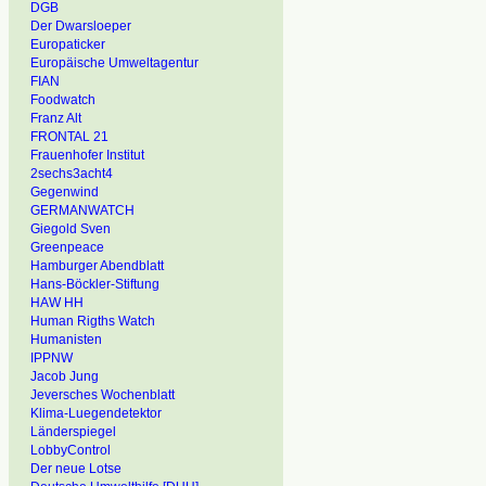
DGB
Der Dwarsloeper
Europaticker
Europäische Umweltagentur
FIAN
Foodwatch
Franz Alt
FRONTAL 21
Frauenhofer Institut
2sechs3acht4
Gegenwind
GERMANWATCH
Giegold Sven
Greenpeace
Hamburger Abendblatt
Hans-Böckler-Stiftung
HAW HH
Human Rigths Watch
Humanisten
IPPNW
Jacob Jung
Jeversches Wochenblatt
Klima-Luegendetektor
Länderspiegel
LobbyControl
Der neue Lotse