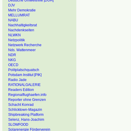
Deutsche Umwelthilfe [DUH]
DJV
Mehr Demokratie
MELLUMRAT
NABU
Nachhaltigkeitsrat
Nachdenkseiten
NLWKN
Netzpolitik
Netzwerk Recherche
Nds. Wattenmeer
NDR
NKG
OECD
Politplatschquatsch
Potsdam Institut [PIK]
Radio Jade
RATIONALGALERIE
Readers Edition
Regionalflughaefen.info
Reporter ohne Grenzen
Schacht Konrad
Schlicktown-Magazin
Shipbreaking Platform
Selenz, Hans-Joachim
SLOWFOOD
Solarenergie Förderverein