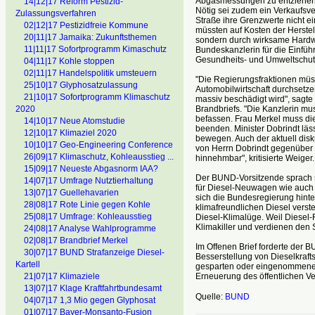
Abgasmessungen zu entziehen 
14|12|17 Reform Pestizid-
Nötig sei zudem ein Verkaufsve
Zulassungsverfahren
Straße ihre Grenzwerte nicht e
02|12|17 Pestizidfreie Kommune
müssten auf Kosten der Herstel
20|11|17 Jamaika: Zukunftsthemen
sondern durch wirksame Hardw
11|11|17 Sofortprogramm Kimaschutz
Bundeskanzlerin für die Einfü
Gesundheits- und Umweltschutz
04|11|17 Kohle stoppen
02|11|17 Handelspolitik umsteuern
"Die Regierungsfraktionen müss
25|10|17 Glyphosatzulassung
Automobilwirtschaft durchsetze
21|10|17 Sofortprogramm Klimaschutz
massiv beschädigt wird", sagte
Brandbriefs. "Die Kanzlerin mu
2020
befassen. Frau Merkel muss die 
14|10|17 Neue Atomstudie
beenden. Minister Dobrindt lä
12|10|17 Klimaziel 2020
bewegen. Auch der aktuell disku
10|10|17 Geo-Engineering Conference
von Herrn Dobrindt gegenüber 
26|09|17 Klimaschutz, Kohleausstieg ...
hinnehmbar", kritisierte Weiger.
15|09|17 Neueste Abgasnorm IAA?
Der BUND-Vorsitzende sprach s
14|07|17 Umfrage Nutztierhaltung
für Diesel-Neuwagen wie auch 
13|07|17 Guellehavarien
sich die Bundesregierung hint
28|08|17 Rote Linie gegen Kohle
klimafreundlichen Diesel verst
25|08|17 Umfrage: Kohleausstieg
Diesel-Klimalüge. Weil Diesel
Klimakiller und verdienen den S
24|08|17 Analyse Wahlprogramme
02|08|17 Brandbrief Merkel
Im Offenen Brief forderte der 
30|07|17 BUND Strafanzeige Diesel-
Besserstellung von Dieselkrafts
Kartell
gesparten oder eingenommenen
Erneuerung des öffentlichen Ve
21|07|17 Klimaziele
13|07|17 Klage Kraftfahrtbundesamt
Quelle:
BUND
04|07|17 1,3 Mio gegen Glyphosat
01|07|17 Bayer-Monsanto-Fusion