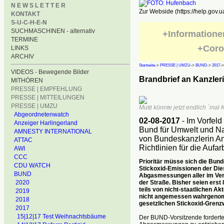
N E W S L E T T E R
Zur Webside (https://help.gov.u
KONTAKT
S-U-C-H-E-N
SUCHMASCHINEN - alternativ
+Informatione
TERMINE
+Coro
LINKS
ARCHIV
Startseite
->
PRESSE | UMZU
->
BUND
->
2017
-
VIDEOS - Bewegende Bilder
Brandbrief an Kanzleri
MITHÖREN
PRESSE | EMPFEHLUNG
PRESSE | MITTEILUNGEN
PRESSE | UMZU
Mutti könnte jetzt endlich ´mal 
Abgeordnetenwatch
02-08-2017
- Im Vorfeld
Anzeiger Harlingerland
Bund für Umwelt und N
AMNESTY INTERNATIONAL
von Bundeskanzlerin Ang
ATTAC
Richtlinien für die Aufa
AWI
CCC
Prioritär müsse sich die Bund
CDU WATCH
Stickoxid-Emissionen der Die
BUND
Abgasmessungen aller im Verke
der Straße. Bisher seien erst
2020
teils von nicht-staatlichen A
2019
nicht angemessen wahrgenomm
2018
gesetzlichen Stickoxid-Grenzw
2017
15|12|17 Test Weihnachtsbäume
Der BUND-Vorsitzende forderte,