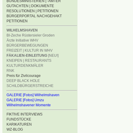
BUNDESMINISTERIEN | -ÄMTER
GUTACHTEN | DOKUMENTE
RESOLUTIONEN | PETITIONEN
BÜRGERPORTAL NACHGEHAKT
PETITIONEN
WILHELMSHAVEN
BI-Zeche Rüstersieler Groden
Ärzte Initiative WHV
BÜRGERBEWEGUNGEN
FREIZEIT | KULTUR IN WHV
FÄKALIEN-EINLEITUNG
[NEU!]
KNEIPEN | RESTAURANTS
KULTURDENKMÄLER
RNK
Preis für Zivilcourage
DEEP BLACK HOLE
SCHILDBÜRGERSTREICHE
GALERIE [Fotos] Wilhelmshaven
GALERIE [Fotos] Umzu
Wilhelmshavener Momente
FIKTIVE INTERVIEWS
FUNDSTÜCKE
KARIKATUREN
WZ-BLOG