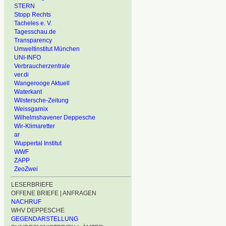
STERN
Stopp Rechts
Tacheles e. V.
Tagesschau.de
Transparency
Umweltinstitut München
UNI-INFO
Verbraucherzentrale
ver.di
Wangerooge Aktuell
Waterkant
Wilstersche-Zeitung
Weissgarnix
Wilhelmshavener Deppesche
Wir-Klimaretter
ar
Wuppertal Institut
WWF
ZAPP
ZeoZwei
LESERBRIEFE
OFFENE BRIEFE | ANFRAGEN
NACHRUF
WHV DEPPESCHE
GEGENDARSTELLUNG