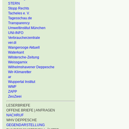
STERN
Stopp Rechts
Tacheles e. V.
Tagesschau.de
Transparency
Umweltinstitut München
UNI-INFO
Verbraucherzentrale
ver.di
Wangerooge Aktuell
Waterkant
Wilstersche-Zeitung
Weissgarnix
Wilhelmshavener Deppesche
Wir-Klimaretter
ar
Wuppertal Institut
WWF
ZAPP
ZeoZwei
LESERBRIEFE
OFFENE BRIEFE | ANFRAGEN
NACHRUF
WHV DEPPESCHE
GEGENDARSTELLUNG