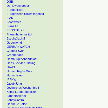
DGB
Der Dwarsloeper
Europaticker
Europäische Umweltagentur
FIAN
Foodwatch
Franz Alt
FRONTAL 21
Frauenhofer Institut
2sechs3acht4
Gegenwind
GERMANWATCH
Giegold Sven
Greenpeace
Hamburger Abendblatt
Hans-Böckler-Stiftung
HAW HH
Human Rigths Watch
Humanisten
IPPNW
Jacob Jung
Jeversches Wochenblatt
Klima-Luegendetektor
Länderspiegel
LobbyControl
Der neue Lotse