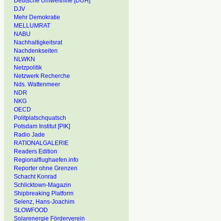
Deutsche Umwelthilfe [DUH]
DJV
Mehr Demokratie
MELLUMRAT
NABU
Nachhaltigkeitsrat
Nachdenkseiten
NLWKN
Netzpolitik
Netzwerk Recherche
Nds. Wattenmeer
NDR
NKG
OECD
Politplatschquatsch
Potsdam Institut [PIK]
Radio Jade
RATIONALGALERIE
Readers Edition
Regionalflughaefen.info
Reporter ohne Grenzen
Schacht Konrad
Schlicktown-Magazin
Shipbreaking Platform
Selenz, Hans-Joachim
SLOWFOOD
Solarenergie Förderverein