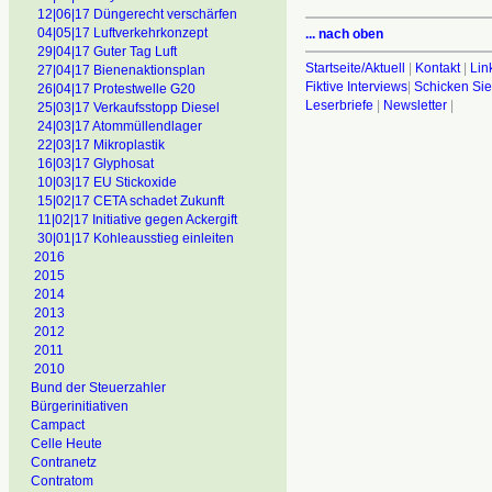
12|06|17 Düngerecht verschärfen
04|05|17 Luftverkehrkonzept
... nach oben
29|04|17 Guter Tag Luft
Startseite/Aktuell
|
Kontakt
|
Lin
27|04|17 Bienenaktionsplan
Fiktive Interviews
|
Schicken Sie
26|04|17 Protestwelle G20
Leserbriefe
|
Newsletter
|
25|03|17 Verkaufsstopp Diesel
24|03|17 Atommüllendlager
22|03|17 Mikroplastik
16|03|17 Glyphosat
10|03|17 EU Stickoxide
15|02|17 CETA schadet Zukunft
11|02|17 Initiative gegen Ackergift
30|01|17 Kohleausstieg einleiten
2016
2015
2014
2013
2012
2011
2010
Bund der Steuerzahler
Bürgerinitiativen
Campact
Celle Heute
Contranetz
Contratom