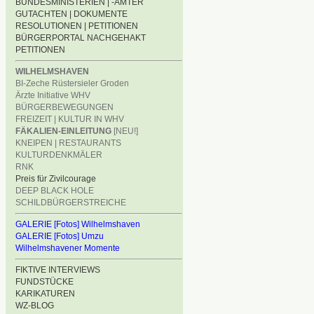
BUNDESMINISTERIEN | -ÄMTER
GUTACHTEN | DOKUMENTE
RESOLUTIONEN | PETITIONEN
BÜRGERPORTAL NACHGEHAKT
PETITIONEN
WILHELMSHAVEN
BI-Zeche Rüstersieler Groden
Ärzte Initiative WHV
BÜRGERBEWEGUNGEN
FREIZEIT | KULTUR IN WHV
FÄKALIEN-EINLEITUNG
[NEU!]
KNEIPEN | RESTAURANTS
KULTURDENKMÄLER
RNK
Preis für Zivilcourage
DEEP BLACK HOLE
SCHILDBÜRGERSTREICHE
GALERIE [Fotos] Wilhelmshaven
GALERIE [Fotos] Umzu
Wilhelmshavener Momente
FIKTIVE INTERVIEWS
FUNDSTÜCKE
KARIKATUREN
WZ-BLOG