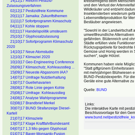
14|12|17 Reform Pestizid-
krebserregend beim Menschen un
und den Verlust der Artenvielfal
Zulassungsverfahren
Wildkräuter und entzieht dadu
02|12|17 Pestizidfreie Kommune
Insektensterben wiederum gefäh
20|11|17 Jamaika: Zukunftsthemen
Lebensmittelproduktion für Men
11|11|17 Sofortprogramm Kimaschutz
Bestäuber angewiesen.
04|11|17 Kohle stoppen
"Sowohl in der Landwirtschaft
02|11|17 Handelspolitik umsteuern
umweltfreundliche Alternativen
25|10|17 Glyphosatzulassung
gefährden. Blütenreich und ohne
21|10|17 Sofortprogramm Klimaschutz
Städte erfüllen viele Funktion
2020
Rückzugsgebiete für bedrohte 
Gemüse und Honig werden in St
14|10|17 Neue Atomstudie
suchen", sagte Hölzel.
12|10|17 Klimaziel 2020
10|10|17 Geo-Engineering Conference
Kommunen haben viele Möglichke
26|09|17 Klimaschutz, Kohleausstieg ...
"Statt giftgrünem Einheitsras
15|09|17 Neueste Abgasnorm IAA?
mit mehrjährigen Blühwiesen ei
BUND-Pestizidexpertin. Für d
14|07|17 Umfrage Nutztierhaltung
Geräte eine gute Alternative z
13|07|17 Guellehavarien
28|08|17 Rote Linie gegen Kohle
Quelle:
BUND
25|08|17 Umfrage: Kohleausstieg
24|08|17 Analyse Wahlprogramme
02|08|17 Brandbrief Merkel
Links:
30|07|17 BUND Strafanzeige Diesel-
Die interaktive Karte mit pest
Beschlussvorlage für den Gemei
Kartell
www.bund.net/pestizidfreie_
21|07|17 Klimaziele
13|07|17 Klage Kraftfahrtbundesamt
04|07|17 1,3 Mio gegen Glyphosat
01|07|17 Bayer-Monsanto-Fusion