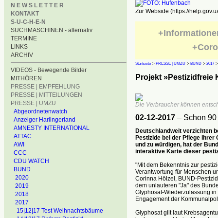
N E W S L E T T E R
Zur Webside (https://help.gov.u
KONTAKT
S-U-C-H-E-N
SUCHMASCHINEN - alternativ
+Informatione
TERMINE
+Coro
LINKS
ARCHIV
Startseite
->
PRESSE | UMZU
->
BUND
->
2017
-
VIDEOS - Bewegende Bilder
Projekt »Pestizidfre
MITHÖREN
PRESSE | EMPFEHLUNG
PRESSE | MITTEILUNGEN
PRESSE | UMZU
Die Verbraucher können entsche
Abgeordnetenwatch
02-12-2017
– Schon 90 
Anzeiger Harlingerland
AMNESTY INTERNATIONAL
Deutschlandweit verzichten b
ATTAC
Pestizide bei der Pflege ihre
und zu würdigen, hat der Bun
AWI
interaktive Karte dieser pest
CCC
CDU WATCH
"Mit dem Bekenntnis zur pesti
BUND
Verantwortung für Menschen un
2020
Corinna Hölzel, BUND-Pestizide
dem unlauteren "Ja" des Bundes
2019
Glyphosat-Wiederzulassung in Br
2018
Engagement der Kommunalpolit
2017
15|12|17 Test Weihnachtsbäume
Glyphosat gilt laut Krebsagent