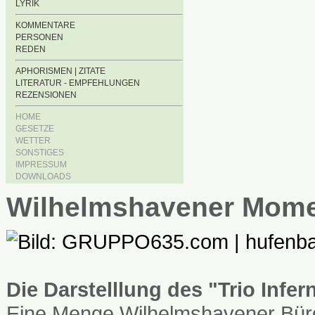
LYRIK
KOMMENTARE
PERSONEN
REDEN
APHORISMEN | ZITATE
LITERATUR - EMPFEHLUNGEN
REZENSIONEN
HOME
GESETZE
WETTER
SONSTIGES
IMPRESSUM
DOWNLOADS
Wilhelmshavener Mom
Die Darstelllung des "Trio Infe
Eine Menge Wilhelmshavener Bürg