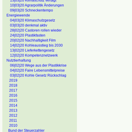
13|03|20 Klimaschutz vertagt
10|03|20 Agrarpolitik Änderungen
09|03|20 Schneckentempo
Energiewende
04|03|20 Klimaschutzgesetz
03|03|20 denkmal aktiv
28|02|20 Castoren rollen wieder
24|02|20 Plastikfasten
20|02|20 Nachhaltigkeit Film
14|02|20 Kohleausstieg bis 2030
13|02|20 Lieferkettengesetz
12|02|20 Kompetenznetzwerk
Nutztierhaltung
06|02|20 Wege aus der Plastikkrise
04|02|20 Faire Lebensmittelpreise
03|02|20 Kohle Gesetz Rückschlag
2019
2018
2017
2016
2015
2014
2013
2012
2011
2010
Bund der Steuerzahler