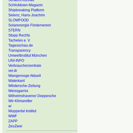
Schacht Konrad
Schlicktown-Magazin
Shipbreaking Platform
Selenz, Hans-Joachim
SLOWFOOD
Solarenergie Förderverein
STERN
Stopp Rechts
Tacheles e. V.
Tagesschau.de
Transparency
Umweltinstitut München
UNI-INFO
Verbraucherzentrale
ver.di
Wangerooge Aktuell
Waterkant
Wilstersche-Zeitung
Weissgarnix
Wilhelmshavener Deppesche
Wir-Klimaretter
ar
Wuppertal Institut
WWF
ZAPP
ZeoZwei