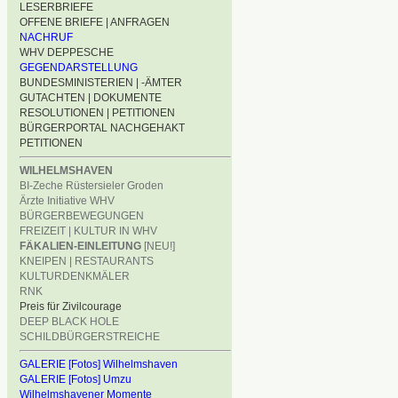
LESERBRIEFE
OFFENE BRIEFE | ANFRAGEN
NACHRUF
WHV DEPPESCHE
GEGENDARSTELLUNG
BUNDESMINISTERIEN | -ÄMTER
GUTACHTEN | DOKUMENTE
RESOLUTIONEN | PETITIONEN
BÜRGERPORTAL NACHGEHAKT
PETITIONEN
WILHELMSHAVEN
BI-Zeche Rüstersieler Groden
Ärzte Initiative WHV
BÜRGERBEWEGUNGEN
FREIZEIT | KULTUR IN WHV
FÄKALIEN-EINLEITUNG
[NEU!]
KNEIPEN | RESTAURANTS
KULTURDENKMÄLER
RNK
Preis für Zivilcourage
DEEP BLACK HOLE
SCHILDBÜRGERSTREICHE
GALERIE [Fotos] Wilhelmshaven
GALERIE [Fotos] Umzu
Wilhelmshavener Momente