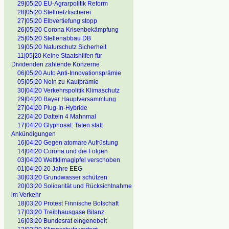
29|05|20 EU-Agrarpolitik Reform
28|05|20 Stellnetzfischerei
27|05|20 Elbvertiefung stopp
26|05|20 Corona Krisenbekämpfung
25|05|20 Stellenabbau DB
19|05|20 Naturschutz Sicherheit
11|05|20 Keine Staatshilfen für
Dividenden zahlende Konzerne
06|05|20 Auto Anti-Innovationsprämie
05|05|20 Nein zu Kaufprämie
30|04|20 Verkehrspolitik Klimaschutz
29|04|20 Bayer Hauptversammlung
27|04|20 Plug-In-Hybride
22|04|20 Datteln 4 Mahnmal
17|04|20 Glyphosat: Taten statt
Ankündigungen
16|04|20 Gegen atomare Aufrüstung
14|04|20 Corona und die Folgen
03|04|20 Weltklimagipfel verschoben
01|04|20 20 Jahre EEG
30|03|20 Grundwasser schützen
20|03|20 Solidarität und Rücksichtnahme
im Verkehr
18|03|20 Protest Finnische Botschaft
17|03|20 Treibhausgase Bilanz
16|03|20 Bundesrat eingenebelt