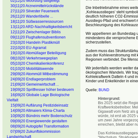
02|12|20 Moorburg stillgelegt
30|11|20 Arzneimittelrückstände
Die Inbetriebnahme eines weit
27|11|20 Silvester Feuerwerk
‚Kohleausstieges‘ steht symboli
deutlich höheren CO2-Emmissi
26|11|20 Wanderlibelle ...
Ausstiegs-Pfad und erschwert m
18|11|20 Süßwasserressourcen
Beschleunigung des Kohleauss
13|11|20 ARD-Nachhaltigkeitsbericht
12|11|20 Zwischenlager Biblis
Wir appellieren an Bundestag 
09|11|20 Flughafensubventionen
mindestens die versprochene 
sicherzustellen.
23|10|20 Handeln Plastikmüll
22|10|20 EU-Agrarrat
Zudem muss das Strukturstärku
19|10|20 Atomüllager Beteiligung
aus der Kohleverstromung mit ko
08|10|20 Verkehrswegeplan
Regionen verbindet. Die Mensc
05|10|20 Chemikalienkonferenz
Wir jedenfalls werden weiter d
01|10|20 Mobilitätswende
ökologischen Wandels. Wir trag
29|09|20 Atommüll Mitbestimmung
Kohlekraftwerk Datteln 4 und i
24|09|20 Endlagerproblem
Kinder und Enkelkinder in eine
21|09|20 Gemeinwirtschaft ...
19|09|20 Spritfresser höher besteuern
Quelle:
BUND
16|09|20 Globale Lage Biologische
Hintergrund:
Vielfalt
Bis 2025 setzt die Regie
15|09|20 Auflärung Pestizideinsatz
Kraftwerksbetreiber. Me
14|09|20 Altmaiers Klima-Charta
Gigawatt vom Netz als g
würde, ist erst ab 2025
10|09|20 Bündnis mehr Bodenschutz
um zwei Jahre vorgezog
09|09|20 Energiewende gestalten
erreichen, bleibt aber n
08|09|20 Autogipfel Transformation
07|09|20 Zukunftskommission
Das Kohleausstiegsgese
Landwirtschaft
"Wachstum, Strukturwan