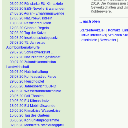
2019. Die Kommission be
03|09|20 Für starke EU-Klimaziele
Gewerkschaften und U
02|09|20 EEG-Novelle Erwartungen
Kohlereviere.
24|08|20 Agrar - Ernährungswende
17|08|20 Naturbewusstsein
... nach oben
13|08|20 Pestizidreduktion
12|08|20 Globale Regeln ...
Startseite/Aktuell
|
Kontakt
|
Lin
07|08|20 Tag der Katze
Fiktive Interviews
|
Schicken Sie
06|08|20 Insektenschutzgesetz
Leserbriefe
|
Newsletter
|
03|08|20 75. Jahrestag
Atombombenabwürfe
29|07|20 Schreibwerkstatt ...
27|07|20 Naturzentren gefährdet
09|07|20 Zukunftskommission
Landwirtschaft
06|07|20 Nutztierhaltung
03|07|20 Kohleausstieg Farce
29|06|20 Fleischgipfel
25|06|20 Jahresbericht BUND
24|06|20 Wasserrahmenrichtlinie
23|06|20 Fall Tönnies
19|06|20 EU Klimaschutz
18|06|20 EU Mobilitätswende
16|06|20 Klimakrise Wasserkrise
15|06|20 Tag des Gartens
05|06|20 Konjunkturprogramme
02|06|20 Mobilitäts- statt Autogipfel