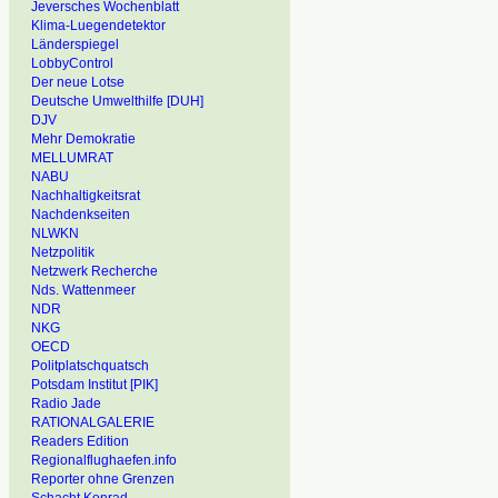
Jeversches Wochenblatt
Klima-Luegendetektor
Länderspiegel
LobbyControl
Der neue Lotse
Deutsche Umwelthilfe [DUH]
DJV
Mehr Demokratie
MELLUMRAT
NABU
Nachhaltigkeitsrat
Nachdenkseiten
NLWKN
Netzpolitik
Netzwerk Recherche
Nds. Wattenmeer
NDR
NKG
OECD
Politplatschquatsch
Potsdam Institut [PIK]
Radio Jade
RATIONALGALERIE
Readers Edition
Regionalflughaefen.info
Reporter ohne Grenzen