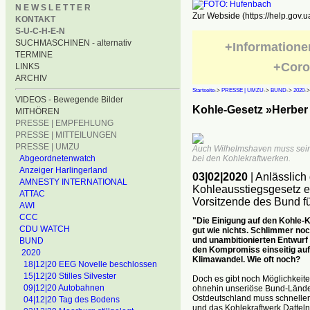
N E W S L E T T E R
Zur Webside (https://help.gov.u
KONTAKT
S-U-C-H-E-N
SUCHMASCHINEN - alternativ
+Informatione
TERMINE
+Coro
LINKS
ARCHIV
Startseite
->
PRESSE | UMZU
->
BUND
->
2020
-
VIDEOS - Bewegende Bilder
Kohle-Gesetz »Herber
MITHÖREN
PRESSE | EMPFEHLUNG
PRESSE | MITTEILUNGEN
PRESSE | UMZU
Auch Wilhelmshaven muss seine
Abgeordnetenwatch
bei den Kohlekraftwerken.
Anzeiger Harlingerland
03|02|2020
| Anlässlich
AMNESTY INTERNATIONAL
Kohleausstiegsgesetz er
ATTAC
Vorsitzende des Bund f
AWI
CCC
"Die Einigung auf den Kohle-K
CDU WATCH
gut wie nichts. Schlimmer no
und unambitionierten Entwurf
BUND
den Kompromiss einseitig auf
2020
Klimawandel. Wie oft noch?
18|12|20 EEG Novelle beschlossen
15|12|20 Stilles Silvester
Doch es gibt noch Möglichkeit
09|12|20 Autobahnen
ohnehin unseriöse Bund-Lände
Ostdeutschland muss schnelle
04|12|20 Tag des Bodens
und das Kohlekraftwerk Datteln 