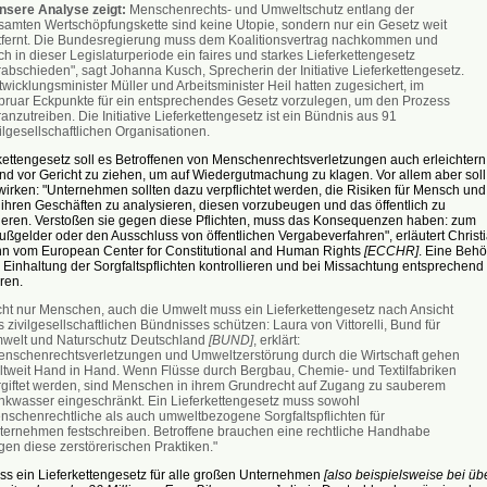
nsere Analyse zeigt:
Menschenrechts- und Umweltschutz entlang der
samten Wertschöpfungskette sind keine Utopie, sondern nur ein Gesetz weit
tfernt. Die Bundesregierung muss dem Koalitionsvertrag nachkommen und
h in dieser Legislaturperiode ein faires und starkes Lieferkettengesetz
abschieden", sagt Johanna Kusch, Sprecherin der Initiative Lieferkettengesetz.
wicklungsminister Müller und Arbeitsminister Heil hatten zugesichert, im
bruar Eckpunkte für ein entsprechendes Gesetz vorzulegen, um den Prozess
anzutreiben. Die Initiative Lieferkettengesetz ist ein Bündnis aus 91
ilgesellschaftlichen Organisationen.
kettengesetz soll es Betroffenen von Menschenrechtsverletzungen auch erleichtern,
d vor Gericht zu ziehen, um auf Wiedergutmachung zu klagen. Vor allem aber soll
wirken: "Unternehmen sollten dazu verpflichtet werden, die Risiken für Mensch und
ihren Geschäften zu analysieren, diesen vorzubeugen und das öffentlich zu
eren. Verstoßen sie gegen diese Pflichten, muss das Konsequenzen haben: zum
ußgelder oder den Ausschluss von öffentlichen Vergabeverfahren", erläutert Christ
n vom European Center for Constitutional and Human Rights
[ECCHR]
. Eine Beh
Einhaltung der Sorgfaltspflichten kontrollieren und bei Missachtung entsprechend
ren.
cht nur Menschen, auch die Umwelt muss ein Lieferkettengesetz nach Ansicht
 zivilgesellschaftlichen Bündnisses schützen: Laura von Vittorelli, Bund für
welt und Naturschutz Deutschland
[BUND]
, erklärt:
enschenrechtsverletzungen und Umweltzerstörung durch die Wirtschaft gehen
ltweit Hand in Hand. Wenn Flüsse durch Bergbau, Chemie- und Textilfabriken
rgiftet werden, sind Menschen in ihrem Grundrecht auf Zugang zu sauberem
inkwasser eingeschränkt. Ein Lieferkettengesetz muss sowohl
nschenrechtliche als auch umweltbezogene Sorgfaltspflichten für
ternehmen festschreiben. Betroffene brauchen eine rechtliche Handhabe
gen diese zerstörerischen Praktiken."
ss ein Lieferkettengesetz für alle großen Unternehmen
[also beispielsweise bei üb