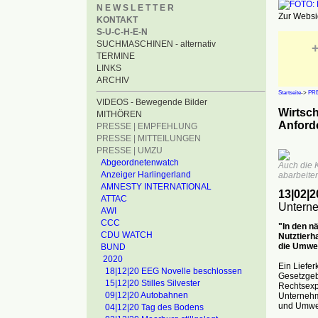
N E W S L E T T E R
Zur Websid
KONTAKT
S-U-C-H-E-N
SUCHMASCHINEN - alternativ
+
TERMINE
LINKS
ARCHIV
Startseite
->
PRE
VIDEOS - Bewegende Bilder
Wirtsc
MITHÖREN
Anforde
PRESSE | EMPFEHLUNG
PRESSE | MITTEILUNGEN
PRESSE | UMZU
Abgeordnetenwatch
Auch die 
Anzeiger Harlingerland
abarbeite
AMNESTY INTERNATIONAL
13|02|2
ATTAC
Unterne
AWI
CCC
"In den n
CDU WATCH
Nutztierha
die Umwel
BUND
2020
Ein Liefer
18|12|20 EEG Novelle beschlossen
Gesetzgebe
15|12|20 Stilles Silvester
Rechtsexp
09|12|20 Autobahnen
Unternehm
und Umwel
04|12|20 Tag des Bodens