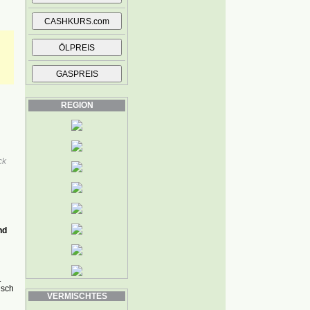
REGION
ck
nd
.
nsch
VERMISCHTES