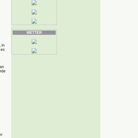
WETTER
 in
 es
ian
örde
er