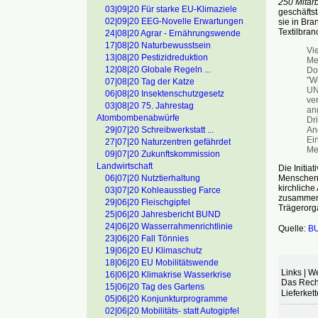
250 Mitar
03|09|20 Für starke EU-Klimaziele
geschäftst
02|09|20 EEG-Novelle Erwartungen
sie in Bra
Textilbran
24|08|20 Agrar - Ernährungswende
17|08|20 Naturbewusstsein
Vie
13|08|20 Pestizidreduktion
Me
12|08|20 Globale Regeln ...
Do
"Wi
07|08|20 Tag der Katze
UN
06|08|20 Insektenschutzgesetz
ve
03|08|20 75. Jahrestag
an
Atombombenabwürfe
Dr
An
29|07|20 Schreibwerkstatt ...
Ei
27|07|20 Naturzentren gefährdet
Me
09|07|20 Zukunftskommission
Landwirtschaft
Die Initia
Menschenr
06|07|20 Nutztierhaltung
kirchlich
03|07|20 Kohleausstieg Farce
zusammen
29|06|20 Fleischgipfel
Trägerorga
25|06|20 Jahresbericht BUND
24|06|20 Wasserrahmenrichtlinie
Quelle:
B
23|06|20 Fall Tönnies
19|06|20 EU Klimaschutz
18|06|20 EU Mobilitätswende
Links | W
16|06|20 Klimakrise Wasserkrise
Das Recht
15|06|20 Tag des Gartens
Lieferket
05|06|20 Konjunkturprogramme
02|06|20 Mobilitäts- statt Autogipfel