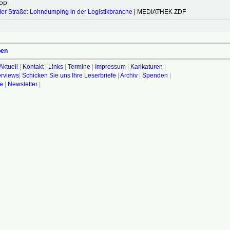
PP:
er Straße: Lohndumping in der Logistikbranche
| MEDIATHEK ZDF
ben
Aktuell
|
Kontakt
|
Links
|
Termine
|
Impressum
|
Karikaturen
|
terviews
|
Schicken Sie uns Ihre Leserbriefe
|
Archiv
|
Spenden
|
fe
|
Newsletter
|