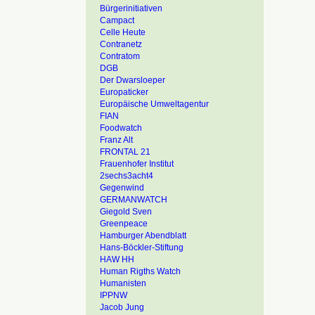
Bürgerinitiativen
Campact
Celle Heute
Contranetz
Contratom
DGB
Der Dwarsloeper
Europaticker
Europäische Umweltagentur
FIAN
Foodwatch
Franz Alt
FRONTAL 21
Frauenhofer Institut
2sechs3acht4
Gegenwind
GERMANWATCH
Giegold Sven
Greenpeace
Hamburger Abendblatt
Hans-Böckler-Stiftung
HAW HH
Human Rigths Watch
Humanisten
IPPNW
Jacob Jung