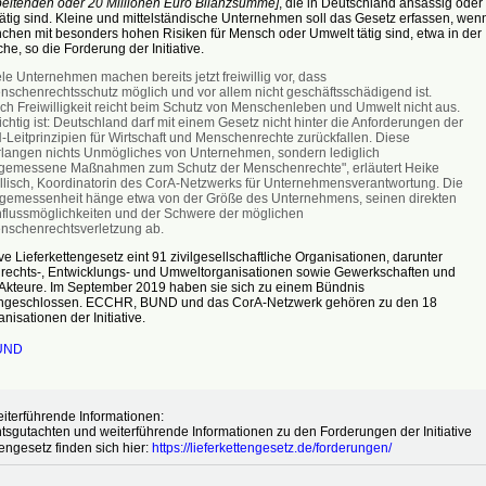
beitenden oder 20 Millionen Euro Bilanzsumme]
, die in Deutschland ansässig oder
ätig sind. Kleine und mittelständische Unternehmen soll das Gesetz erfassen, wen
nchen mit besonders hohen Risiken für Mensch oder Umwelt tätig sind, etwa in der
che, so die Forderung der Initiative.
le Unternehmen machen bereits jetzt freiwillig vor, dass
nschenrechtsschutz möglich und vor allem nicht geschäftsschädigend ist.
ch Freiwilligkeit reicht beim Schutz von Menschenleben und Umwelt nicht aus.
chtig ist: Deutschland darf mit einem Gesetz nicht hinter die Anforderungen der
-Leitprinzipien für Wirtschaft und Menschenrechte zurückfallen. Diese
rlangen nichts Unmögliches von Unternehmen, sondern lediglich
gemessene Maßnahmen zum Schutz der Menschenrechte", erläutert Heike
illisch, Koordinatorin des CorA-Netzwerks für Unternehmensverantwortung. Die
gemessenheit hänge etwa von der Größe des Unternehmens, seinen direkten
nflussmöglichkeiten und der Schwere der möglichen
nschenrechtsverletzung ab.
tive Lieferkettengesetz eint 91 zivilgesellschaftliche Organisationen, darunter
echts-, Entwicklungs- und Umweltorganisationen sowie Gewerkschaften und
e Akteure. Im September 2019 haben sie sich zu einem Bündnis
geschlossen. ECCHR, BUND und das CorA-Netzwerk gehören zu den 18
nisationen der Initiative.
UND
eiterführende Informationen:
sgutachten und weiterführende Informationen zu den Forderungen der Initiative
tengesetz finden sich hier:
https://lieferkettengesetz.de/forderungen/