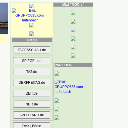
Mixt "NGO´s"
UMZU
PARTEIEN