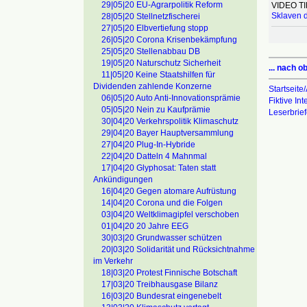
29|05|20 EU-Agrarpolitik Reform
VIDEO TI
Sklaven d
28|05|20 Stellnetzfischerei
27|05|20 Elbvertiefung stopp
26|05|20 Corona Krisenbekämpfung
25|05|20 Stellenabbau DB
19|05|20 Naturschutz Sicherheit
... nach o
11|05|20 Keine Staatshilfen für
Dividenden zahlende Konzerne
Startseite/
06|05|20 Auto Anti-Innovationsprämie
Fiktive In
05|05|20 Nein zu Kaufprämie
Leserbrie
30|04|20 Verkehrspolitik Klimaschutz
29|04|20 Bayer Hauptversammlung
27|04|20 Plug-In-Hybride
22|04|20 Datteln 4 Mahnmal
17|04|20 Glyphosat: Taten statt
Ankündigungen
16|04|20 Gegen atomare Aufrüstung
14|04|20 Corona und die Folgen
03|04|20 Weltklimagipfel verschoben
01|04|20 20 Jahre EEG
30|03|20 Grundwasser schützen
20|03|20 Solidarität und Rücksichtnahme
im Verkehr
18|03|20 Protest Finnische Botschaft
17|03|20 Treibhausgase Bilanz
16|03|20 Bundesrat eingenebelt