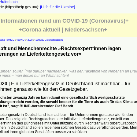
e (https://help.gov.ua/):
[Hilfe für die Ukraine]
Informationen rund um COVID-19 (Coronavirus)+
+Corona aktuell | Niedersachsen+
SSE | UMZU
->
BUND
->
2020
->
13|02|20 Lieferkettengesetz
haft und Menschenrechte »Rechtsexpert*innen legen
rungen an Lieferkettengesetz vor«
Kunden sollten ´mal darüber nachdenken, was der Paketbote von Nebenan an Dru
n muss – man denke nur an Weihnachten!
020
| Ein Lieferkettengesetz in Deutschland ist machbar – für
hmen genauso wie für den Gesetzgeber.
ächsten zwanzig Jahren kann damit eine gesellschaftlich wertgeschätzte
ltung erreicht werden, die sowohl besser für die Tiere als auch für das Klima u
t ist", sagt BUND-Vorsitzender Olaf Bandt.
kettengesetz in Deutschland ist machbar – für Unternehmen genauso wie für den
r. Das zeigt ein Rechtsgutachten der Initiative Lieferkettengesetz, erstellt von
ert*innen des Bündnisses mit Unterstützung durch Rechtsanwalt Robert Grabosch
en in Deutschland sollen mit einem solchen Gesetz dazu verpflichtet werden, Me
t bei ihren globalen Geschäften besser zu schützen.