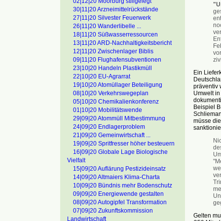
02|12|20 Moorburg stillgelegt
"U
30|11|20 Arzneimittelrückstände
ge
27|11|20 Silvester Feuerwerk
en
noc
26|11|20 Wanderlibelle ...
ver
18|11|20 Süßwasserressourcen
Ent
13|11|20 ARD-Nachhaltigkeitsbericht
Fe
12|11|20 Zwischenlager Biblis
vor
ziv
09|11|20 Flughafensubventionen
23|10|20 Handeln Plastikmüll
Ein Liefer
22|10|20 EU-Agrarrat
Deutschlan
19|10|20 Atomüllager Beteiligung
präventiv 
Umwelt in 
08|10|20 Verkehrswegeplan
dokumenti
05|10|20 Chemikalienkonferenz
Beispiel B
01|10|20 Mobilitätswende
Schlieman
29|09|20 Atommüll Mitbestimmung
müsse die 
24|09|20 Endlagerproblem
sanktionie
21|09|20 Gemeinwirtschaft ...
Ni
19|09|20 Spritfresser höher besteuern
des
16|09|20 Globale Lage Biologische
Um
Vielfalt
"M
we
15|09|20 Auflärung Pestizideinsatz
ve
14|09|20 Altmaiers Klima-Charta
Tr
10|09|20 Bündnis mehr Bodenschutz
me
09|09|20 Energiewende gestalten
Un
08|09|20 Autogipfel Transformation
ge
07|09|20 Zukunftskommission
Gelten mu
Landwirtschaft