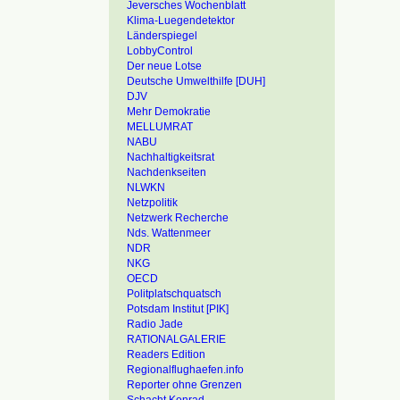
Jeversches Wochenblatt
Klima-Luegendetektor
Länderspiegel
LobbyControl
Der neue Lotse
Deutsche Umwelthilfe [DUH]
DJV
Mehr Demokratie
MELLUMRAT
NABU
Nachhaltigkeitsrat
Nachdenkseiten
NLWKN
Netzpolitik
Netzwerk Recherche
Nds. Wattenmeer
NDR
NKG
OECD
Politplatschquatsch
Potsdam Institut [PIK]
Radio Jade
RATIONALGALERIE
Readers Edition
Regionalflughaefen.info
Reporter ohne Grenzen