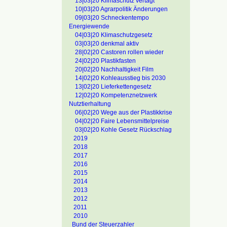
13|03|20 Klimaschutz vertagt
10|03|20 Agrarpolitik Änderungen
09|03|20 Schneckentempo
Energiewende
04|03|20 Klimaschutzgesetz
03|03|20 denkmal aktiv
28|02|20 Castoren rollen wieder
24|02|20 Plastikfasten
20|02|20 Nachhaltigkeit Film
14|02|20 Kohleausstieg bis 2030
13|02|20 Lieferkettengesetz
12|02|20 Kompetenznetzwerk
Nutztierhaltung
06|02|20 Wege aus der Plastikkrise
04|02|20 Faire Lebensmittelpreise
03|02|20 Kohle Gesetz Rückschlag
2019
2018
2017
2016
2015
2014
2013
2012
2011
2010
Bund der Steuerzahler