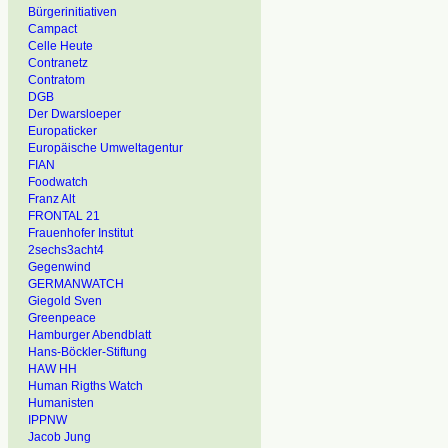
Bürgerinitiativen
Campact
Celle Heute
Contranetz
Contratom
DGB
Der Dwarsloeper
Europaticker
Europäische Umweltagentur
FIAN
Foodwatch
Franz Alt
FRONTAL 21
Frauenhofer Institut
2sechs3acht4
Gegenwind
GERMANWATCH
Giegold Sven
Greenpeace
Hamburger Abendblatt
Hans-Böckler-Stiftung
HAW HH
Human Rigths Watch
Humanisten
IPPNW
Jacob Jung