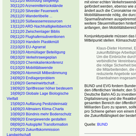
02|12|20 Moorburg stillgelegt
mit einer echten Verkehrswende
30|11|20 Arzneimittelrückstände
gefördert werden, ebenso wie a
ändert auch die Coronakrise nic
27|11|20 Silvester Feuerwerk
Mobilitätswende nötig, die durc
26|11|20 Wanderlibelle ...
Sparmaßnahmen ausgebremst zu 
18|11|20 Süßwasserressourcen
weitere Steuermilliarden hint
13|11|20 ARD-Nachhaltigkeitsbericht
anfangen, den Mobilitätsberei
12|11|20 Zwischenlager Biblis
Konjunkturpakete müssen das P
09|11|20 Flughafensubventionen
Mittelpunkt stellen. Klimaschu
23|10|20 Handeln Plastikmüll
22|10|20 EU-Agrarrat
Klaus-Dieter Hommel, EV
19|10|20 Atomüllager Beteiligung
zukunftsfähige Arbeitsp
Um die Einbrüche durch
08|10|20 Verkehrswegeplan
verbindliche Vereinbaru
05|10|20 Chemikalienkonferenz
die nötige Sicherheit bi
01|10|20 Mobilitätswende
die Mitarbeitenden, di
29|09|20 Atommüll Mitbestimmung
reduzierte Angebote sor
Eisenbahnen insgesamt,
24|09|20 Endlagerproblem
21|09|20 Gemeinwirtschaft ...
BUND und EVG fordern Bundesve
19|09|20 Spritfresser höher besteuern
den öffentlichen Verkehr, den 
16|09|20 Globale Lage Biologische
Deutsche Bahn AG zu investieren
Digitalisierung und die Reakt
Vielfalt
gesamten Bereich der öffentlic
15|09|20 Auflärung Pestizideinsatz
Milliarden Euro zu sparen, sollt
14|09|20 Altmaiers Klima-Charta
pro Schiene gehen von einem Bed
10|09|20 Bündnis mehr Bodenschutz
die Zukunftsfähigkeit der bes
09|09|20 Energiewende gestalten
Quelle:
BUND
08|09|20 Autogipfel Transformation
07|09|20 Zukunftskommission
Landwirtschaft