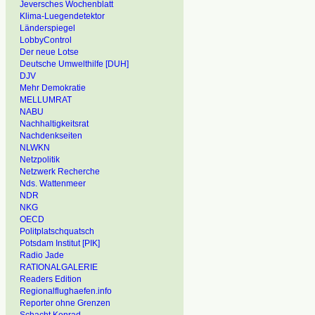
Jeversches Wochenblatt
Klima-Luegendetektor
Länderspiegel
LobbyControl
Der neue Lotse
Deutsche Umwelthilfe [DUH]
DJV
Mehr Demokratie
MELLUMRAT
NABU
Nachhaltigkeitsrat
Nachdenkseiten
NLWKN
Netzpolitik
Netzwerk Recherche
Nds. Wattenmeer
NDR
NKG
OECD
Politplatschquatsch
Potsdam Institut [PIK]
Radio Jade
RATIONALGALERIE
Readers Edition
Regionalflughaefen.info
Reporter ohne Grenzen