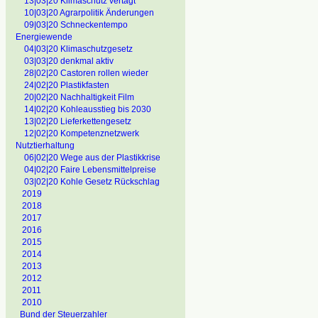
13|03|20 Klimaschutz vertagt
10|03|20 Agrarpolitik Änderungen
09|03|20 Schneckentempo
Energiewende
04|03|20 Klimaschutzgesetz
03|03|20 denkmal aktiv
28|02|20 Castoren rollen wieder
24|02|20 Plastikfasten
20|02|20 Nachhaltigkeit Film
14|02|20 Kohleausstieg bis 2030
13|02|20 Lieferkettengesetz
12|02|20 Kompetenznetzwerk
Nutztierhaltung
06|02|20 Wege aus der Plastikkrise
04|02|20 Faire Lebensmittelpreise
03|02|20 Kohle Gesetz Rückschlag
2019
2018
2017
2016
2015
2014
2013
2012
2011
2010
Bund der Steuerzahler