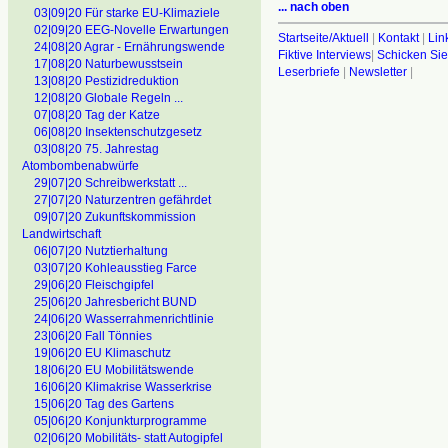
... nach oben
03|09|20 Für starke EU-Klimaziele
02|09|20 EEG-Novelle Erwartungen
Startseite/Aktuell
|
Kontakt
|
Lin
24|08|20 Agrar - Ernährungswende
Fiktive Interviews
|
Schicken Sie
17|08|20 Naturbewusstsein
Leserbriefe
|
Newsletter
|
13|08|20 Pestizidreduktion
12|08|20 Globale Regeln ...
07|08|20 Tag der Katze
06|08|20 Insektenschutzgesetz
03|08|20 75. Jahrestag
Atombombenabwürfe
29|07|20 Schreibwerkstatt ...
27|07|20 Naturzentren gefährdet
09|07|20 Zukunftskommission
Landwirtschaft
06|07|20 Nutztierhaltung
03|07|20 Kohleausstieg Farce
29|06|20 Fleischgipfel
25|06|20 Jahresbericht BUND
24|06|20 Wasserrahmenrichtlinie
23|06|20 Fall Tönnies
19|06|20 EU Klimaschutz
18|06|20 EU Mobilitätswende
16|06|20 Klimakrise Wasserkrise
15|06|20 Tag des Gartens
05|06|20 Konjunkturprogramme
02|06|20 Mobilitäts- statt Autogipfel