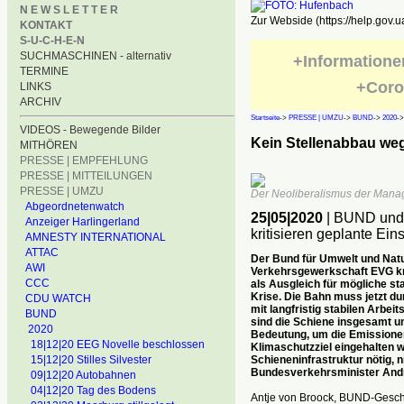
N E W S L E T T E R
Zur Webside (https://help.gov.u
KONTAKT
S-U-C-H-E-N
SUCHMASCHINEN - alternativ
+Informatione
TERMINE
+Coro
LINKS
ARCHIV
Startseite
->
PRESSE | UMZU
->
BUND
->
2020
-
VIDEOS - Bewegende Bilder
Kein Stellenabbau we
MITHÖREN
PRESSE | EMPFEHLUNG
PRESSE | MITTEILUNGEN
PRESSE | UMZU
Der Neoliberalismus der Manage
Abgeordnetenwatch
25|05|2020
| BUND und 
Anzeiger Harlingerland
kritisieren geplante Ei
AMNESTY INTERNATIONAL
ATTAC
Der Bund für Umwelt und Nat
AWI
Verkehrsgewerkschaft EVG kr
CCC
als Ausgleich für mögliche st
Krise. Die Bahn muss jetzt du
CDU WATCH
mit langfristig stabilen Arbei
BUND
sind die Schiene insgesamt u
2020
Bedeutung, um die Emissionen
18|12|20 EEG Novelle beschlossen
Klimaschutzziel eingehalten w
Schieneninfrastruktur nötig,
15|12|20 Stilles Silvester
Bundesverkehrsminister And
09|12|20 Autobahnen
04|12|20 Tag des Bodens
Antje von Broock, BUND-Geschä