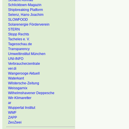
Schacht Konrad
Schlicktown-Magazin
Shipbreaking Platform
Selenz, Hans-Joachim
SLOWFOOD
Solarenergie Förderverein
STERN
Stopp Rechts
Tacheles e. V.
Tagesschau.de
Transparency
Umweltinstitut München
UNI-INFO
Verbraucherzentrale
ver.di
Wangerooge Aktuell
Waterkant
Wilstersche-Zeitung
Weissgarnix
Wilhelmshavener Deppesche
Wir-Klimaretter
ar
Wuppertal Institut
WWF
ZAPP
ZeoZwei