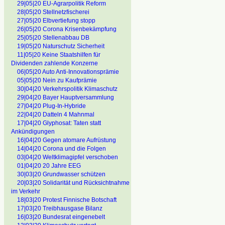
29|05|20 EU-Agrarpolitik Reform
28|05|20 Stellnetzfischerei
27|05|20 Elbvertiefung stopp
26|05|20 Corona Krisenbekämpfung
25|05|20 Stellenabbau DB
19|05|20 Naturschutz Sicherheit
11|05|20 Keine Staatshilfen für
Dividenden zahlende Konzerne
06|05|20 Auto Anti-Innovationsprämie
05|05|20 Nein zu Kaufprämie
30|04|20 Verkehrspolitik Klimaschutz
29|04|20 Bayer Hauptversammlung
27|04|20 Plug-In-Hybride
22|04|20 Datteln 4 Mahnmal
17|04|20 Glyphosat: Taten statt
Ankündigungen
16|04|20 Gegen atomare Aufrüstung
14|04|20 Corona und die Folgen
03|04|20 Weltklimagipfel verschoben
01|04|20 20 Jahre EEG
30|03|20 Grundwasser schützen
20|03|20 Solidarität und Rücksichtnahme
im Verkehr
18|03|20 Protest Finnische Botschaft
17|03|20 Treibhausgase Bilanz
16|03|20 Bundesrat eingenebelt