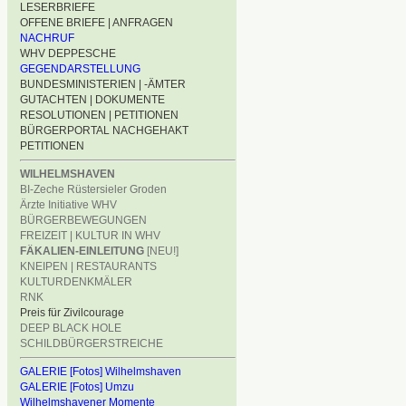
LESERBRIEFE
OFFENE BRIEFE | ANFRAGEN
NACHRUF
WHV DEPPESCHE
GEGENDARSTELLUNG
BUNDESMINISTERIEN | -ÄMTER
GUTACHTEN | DOKUMENTE
RESOLUTIONEN | PETITIONEN
BÜRGERPORTAL NACHGEHAKT
PETITIONEN
WILHELMSHAVEN
BI-Zeche Rüstersieler Groden
Ärzte Initiative WHV
BÜRGERBEWEGUNGEN
FREIZEIT | KULTUR IN WHV
FÄKALIEN-EINLEITUNG
[NEU!]
KNEIPEN | RESTAURANTS
KULTURDENKMÄLER
RNK
Preis für Zivilcourage
DEEP BLACK HOLE
SCHILDBÜRGERSTREICHE
GALERIE [Fotos] Wilhelmshaven
GALERIE [Fotos] Umzu
Wilhelmshavener Momente