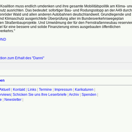
Koalition muss endlich umdenken und ihre gesamte Mobilitätspolitik am Klima- un
utz ausrichten. Das bedeutet: sofortiger Bau- und Rodungsstopp an der A49 durch
nröder Wald und allen anderen Autobahnen deutschlandweit. Grundlegende und
nd Klimaschutz ausgerichtete Überprüfung aller im Bundesverkehrswegeplan
ten Straßenbauprojekte. Und Umwidmung der für den Fernstraßenneubau reservier
el für eine bessere und solide Finanzierung eines ausgebauten öffentlichen
erkehrs."
UND
tion zum Erhalt des "Danni"
ben
Aktuell
|
Kontakt
|
Links
|
Termine
|
Impressum
|
Karikaturen
|
terviews
|
Schicken Sie uns Ihre Leserbriefe
|
Archiv
|
Spenden
|
fe
|
Newsletter
|