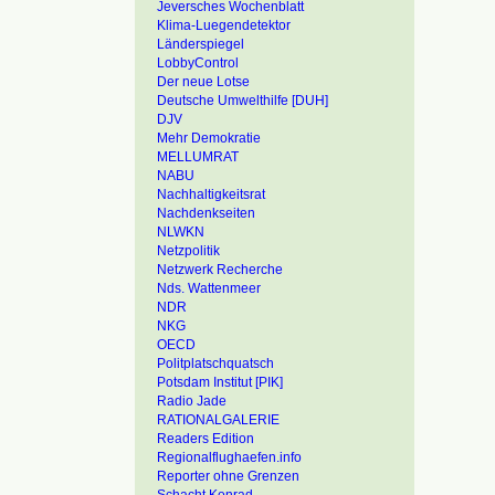
Jeversches Wochenblatt
Klima-Luegendetektor
Länderspiegel
LobbyControl
Der neue Lotse
Deutsche Umwelthilfe [DUH]
DJV
Mehr Demokratie
MELLUMRAT
NABU
Nachhaltigkeitsrat
Nachdenkseiten
NLWKN
Netzpolitik
Netzwerk Recherche
Nds. Wattenmeer
NDR
NKG
OECD
Politplatschquatsch
Potsdam Institut [PIK]
Radio Jade
RATIONALGALERIE
Readers Edition
Regionalflughaefen.info
Reporter ohne Grenzen