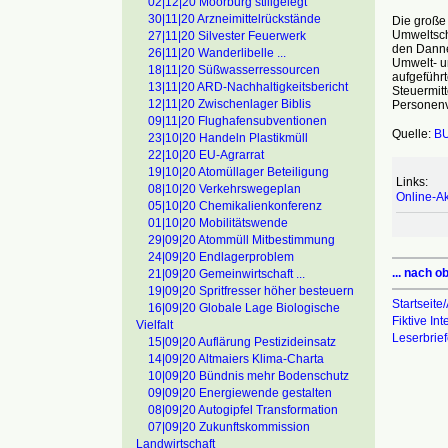
02|12|20 Moorburg stillgelegt
30|11|20 Arzneimittelrückstände
Die große 
Umweltsch
27|11|20 Silvester Feuerwerk
den Danne
26|11|20 Wanderlibelle ...
Umwelt- u
18|11|20 Süßwasserressourcen
aufgeführ
13|11|20 ARD-Nachhaltigkeitsbericht
Steuermitt
12|11|20 Zwischenlager Biblis
Personenv
09|11|20 Flughafensubventionen
Quelle:
B
23|10|20 Handeln Plastikmüll
22|10|20 EU-Agrarrat
19|10|20 Atomüllager Beteiligung
Links:
08|10|20 Verkehrswegeplan
Online-Ak
05|10|20 Chemikalienkonferenz
01|10|20 Mobilitätswende
29|09|20 Atommüll Mitbestimmung
24|09|20 Endlagerproblem
... nach o
21|09|20 Gemeinwirtschaft ...
19|09|20 Spritfresser höher besteuern
Startseite/
16|09|20 Globale Lage Biologische
Fiktive In
Vielfalt
Leserbrie
15|09|20 Auflärung Pestizideinsatz
14|09|20 Altmaiers Klima-Charta
10|09|20 Bündnis mehr Bodenschutz
09|09|20 Energiewende gestalten
08|09|20 Autogipfel Transformation
07|09|20 Zukunftskommission
Landwirtschaft