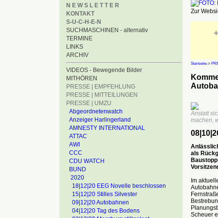
N E W S L E T T E R
Zur Websid
KONTAKT
S-U-C-H-E-N
SUCHMASCHINEN - alternativ
+
TERMINE
LINKS
ARCHIV
Startseite
->
PRE
VIDEOS - Bewegende Bilder
Komment
MITHÖREN
Autoba
PRESSE | EMPFEHLUNG
PRESSE | MITTEILUNGEN
PRESSE | UMZU
Abgeordnetenwatch
Anstatt s
Anzeiger Harlingerland
machen, w
AMNESTY INTERNATIONAL
08|10|2
ATTAC
AWI
Anlässlic
CCC
als Rückg
Baustopp 
CDU WATCH
Vorsitzen
BUND
2020
Im aktuel
18|12|20 EEG Novelle beschlossen
Autobahnen
Fernstraß
15|12|20 Stilles Silvester
Bestrebun
09|12|20 Autobahnen
Planungsb
04|12|20 Tag des Bodens
Scheuer ei