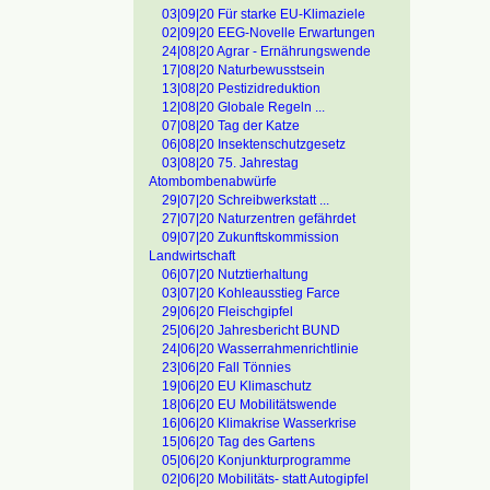
03|09|20 Für starke EU-Klimaziele
02|09|20 EEG-Novelle Erwartungen
24|08|20 Agrar - Ernährungswende
17|08|20 Naturbewusstsein
13|08|20 Pestizidreduktion
12|08|20 Globale Regeln ...
07|08|20 Tag der Katze
06|08|20 Insektenschutzgesetz
03|08|20 75. Jahrestag
Atombombenabwürfe
29|07|20 Schreibwerkstatt ...
27|07|20 Naturzentren gefährdet
09|07|20 Zukunftskommission
Landwirtschaft
06|07|20 Nutztierhaltung
03|07|20 Kohleausstieg Farce
29|06|20 Fleischgipfel
25|06|20 Jahresbericht BUND
24|06|20 Wasserrahmenrichtlinie
23|06|20 Fall Tönnies
19|06|20 EU Klimaschutz
18|06|20 EU Mobilitätswende
16|06|20 Klimakrise Wasserkrise
15|06|20 Tag des Gartens
05|06|20 Konjunkturprogramme
02|06|20 Mobilitäts- statt Autogipfel