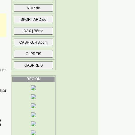
n zu
REGION
ität
n
r