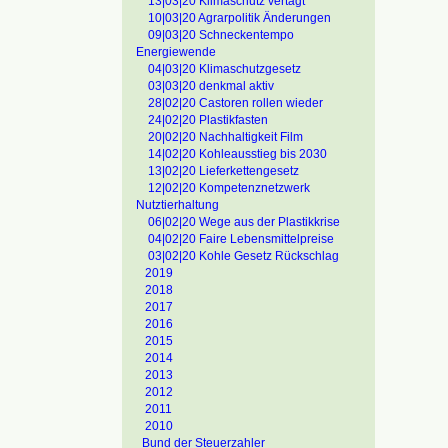
13|03|20 Klimaschutz vertagt
10|03|20 Agrarpolitik Änderungen
09|03|20 Schneckentempo
Energiewende
04|03|20 Klimaschutzgesetz
03|03|20 denkmal aktiv
28|02|20 Castoren rollen wieder
24|02|20 Plastikfasten
20|02|20 Nachhaltigkeit Film
14|02|20 Kohleausstieg bis 2030
13|02|20 Lieferkettengesetz
12|02|20 Kompetenznetzwerk
Nutztierhaltung
06|02|20 Wege aus der Plastikkrise
04|02|20 Faire Lebensmittelpreise
03|02|20 Kohle Gesetz Rückschlag
2019
2018
2017
2016
2015
2014
2013
2012
2011
2010
Bund der Steuerzahler