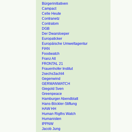
Bürgerinitiativen
Campact
Celle Heute
Contranetz
Contratom
DGB
Der Dwarsloeper
Europaticker
Europäische Umweltagentur
FIAN
Foodwatch
Franz Alt
FRONTAL 21
Frauenhofer Institut
2sechs3acht4
Gegenwind
GERMANWATCH
Giegold Sven
Greenpeace
Hamburger Abendblatt
Hans-Böckler-Stiftung
HAW HH
Human Rigths Watch
Humanisten
IPPNW
Jacob Jung