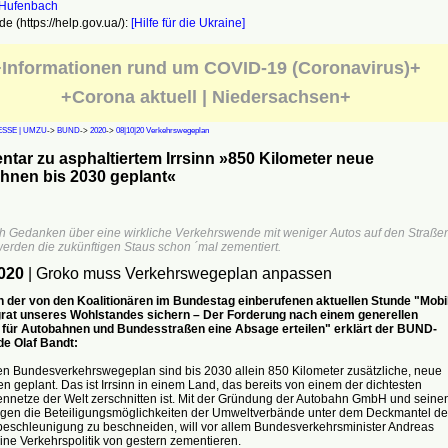
e (https://help.gov.ua/):
[Hilfe für die Ukraine]
Informationen rund um COVID-19 (Coronavirus)+
+Corona aktuell | Niedersachsen+
SSE | UMZU
->
BUND
->
2020
->
08|10|20 Verkehrswegeplan
ar zu asphaltiertem Irrsinn »850 Kilometer neue
hnen bis 2030 geplant«
ich Gedanken über eine wirkliche Verkehrswende mit weniger Autos auf den Straße
erden die zukünftigen Staus schon ´mal zementiert.
020
| Groko muss Verkehrswegeplan anpassen
h der von den Koalitionären im Bundestag einberufenen aktuellen Stunde "Mobil
rat unseres Wohlstandes sichern – Der Forderung nach einem generellen
für Autobahnen und Bundesstraßen eine Absage erteilen" erklärt der BUND-
de Olaf Bandt:
len Bundesverkehrswegeplan sind bis 2030 allein 850 Kilometer zusätzliche, neue
 geplant. Das ist Irrsinn in einem Land, das bereits von einem der dichtesten
ennetze der Welt zerschnitten ist. Mit der Gründung der Autobahn GmbH und seine
gen die Beteiligungsmöglichkeiten der Umweltverbände unter dem Deckmantel de
eschleunigung zu beschneiden, will vor allem Bundesverkehrsminister Andreas
ne Verkehrspolitik von gestern zementieren.