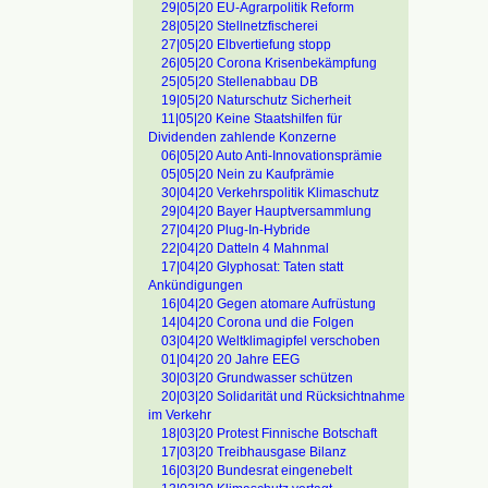
29|05|20 EU-Agrarpolitik Reform
28|05|20 Stellnetzfischerei
27|05|20 Elbvertiefung stopp
26|05|20 Corona Krisenbekämpfung
25|05|20 Stellenabbau DB
19|05|20 Naturschutz Sicherheit
11|05|20 Keine Staatshilfen für
Dividenden zahlende Konzerne
06|05|20 Auto Anti-Innovationsprämie
05|05|20 Nein zu Kaufprämie
30|04|20 Verkehrspolitik Klimaschutz
29|04|20 Bayer Hauptversammlung
27|04|20 Plug-In-Hybride
22|04|20 Datteln 4 Mahnmal
17|04|20 Glyphosat: Taten statt
Ankündigungen
16|04|20 Gegen atomare Aufrüstung
14|04|20 Corona und die Folgen
03|04|20 Weltklimagipfel verschoben
01|04|20 20 Jahre EEG
30|03|20 Grundwasser schützen
20|03|20 Solidarität und Rücksichtnahme
im Verkehr
18|03|20 Protest Finnische Botschaft
17|03|20 Treibhausgase Bilanz
16|03|20 Bundesrat eingenebelt