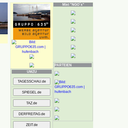
Mixt "NGO´s"
PARTEIEN
UMZU