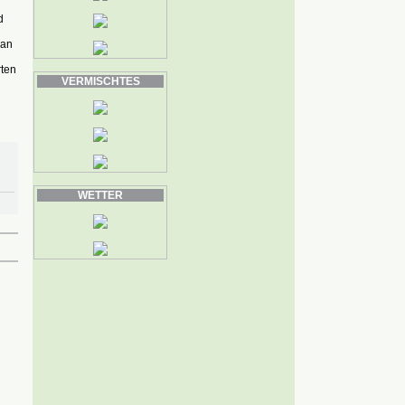
d
 an
ten
VERMISCHTES
WETTER